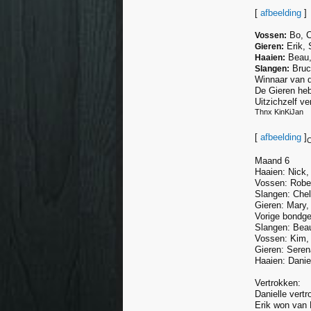
[
afbeelding
]
Bo, C
Vossen:
Erik,
Gieren:
Beau,
Haaien:
Bruc
Slangen:
Winnaar van 
De Gieren heb
Uitzichzelf v
Thnx KinKiJan
[
afbeelding
]
C
Maand 6
Haaien: Nick,
Vossen: Rober
Slangen: Chel
Gieren: Mary,
Vorige bondge
Slangen: Beau
Vossen: Kim, 
Gieren: Seren
Haaien: Danie
Vertrokken:
Danielle vert
Erik won van L