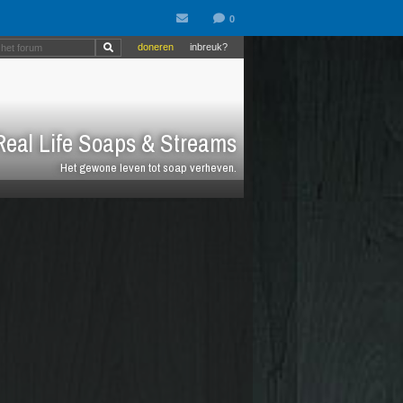
doneren
inbreuk?
eal Life Soaps & Streams
Het gewone leven tot soap verheven.