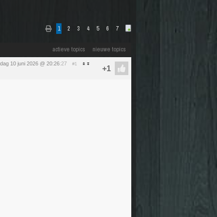
1
2
3
4
5
6
7
actieve topics
nieuwe topics
dag 10 juni 2026 @ 20:26
:27
#1