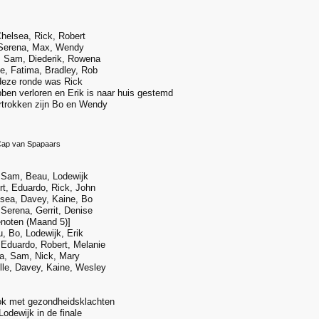
helsea, Rick, Robert
 Serena, Max, Wendy
 Sam, Diederik, Rowena
e, Fatima, Bradley, Rob
deze ronde was Rick
ben verloren en Erik is naar huis gestemd
ertrokken zijn Bo en Wendy
ap van Spapaars
 Sam, Beau, Lodewijk
t, Eduardo, Rick, John
sea, Davey, Kaine, Bo
 Serena, Gerrit, Denise
noten (Maand 5)]
, Bo, Lodewijk, Erik
Eduardo, Robert, Melanie
a, Sam, Nick, Mary
lle, Davey, Kaine, Wesley
rok met gezondheidsklachten
odewijk in de finale