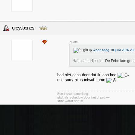
greysbones
quote:
Op
woensdag 10 juni 2026 20:
Hah, natuurlijk niet. De Febo kan goe
had niet eens door dat ik lapo had
dus sorry hij is ietwat Lame
Een losse opmerking
glijdt als schaduw door het draad —
stilte wordt onrust