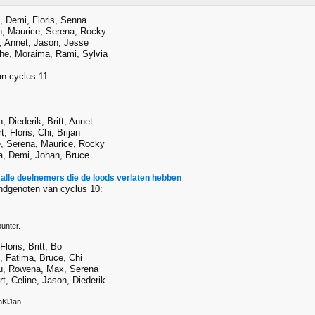
t, Demi, Floris, Senna
n, Maurice, Serena, Rocky
, Annet, Jason, Jesse
he, Moraima, Rami, Sylvia
n cyclus 11
, Diederik, Britt, Annet
rt, Floris, Chi, Brijan
e, Serena, Maurice, Rocky
a, Demi, Johan, Bruce
 alle deelnemers die de loods verlaten hebben
ndgenoten van cyclus 10:
unter.
loris, Britt, Bo
t, Fatima, Bruce, Chi
u, Rowena, Max, Serena
t, Celine, Jason, Diederik
nKiJan