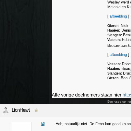
Wesley werd d
Melanie en Ki
[
afbeelding
]
Nick, 
Gieren:
Denis
Haaien:
Beau
Slangen:
Eduard
Vossen:
Met dank aan S
[
afbeelding
]
Rober
Vossen:
Beau, 
Haaien:
Bruc
Slangen:
Beau/B
Gieren:
Alle vorige deelnemers staan hier
http
Een losse opmer
glijdt als schad
stilte wordt onru
LionHeart
Hah, natuurlijk niet. De Febo kan goed knip