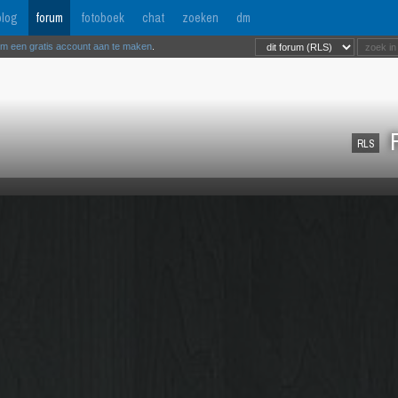
log
forum
fotoboek
chat
zoeken
dm
om een gratis account aan te maken
.
R
RLS