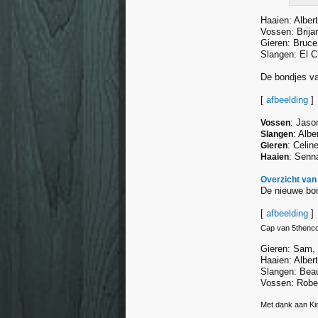
Haaien: Alber
Vossen: Brija
Gieren: Bruce
Slangen: El C
De bondjes va
[
afbeelding
]
: Jason
Vossen
: Albe
Slangen
: Celin
Gieren
: Senn
Haaien
Overzicht van
De nieuwe bo
[
afbeelding
]
Cap van 5thenco
Gieren: Sam, F
Haaien: Alber
Slangen: Bea
Vossen: Rober
Met dank aan Ki