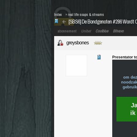
Index
»
real life soaps & streams
[SBS6] De Bondgenoten #286 Wordt 
abonnement
Unibet
Coolblue
Bitvavo
greysbones
Presentator t
om dez
noodzake
gebruik
J
ik