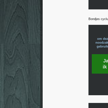
Bondjes cycl
om dez
noodzake
gebruik
J
ik