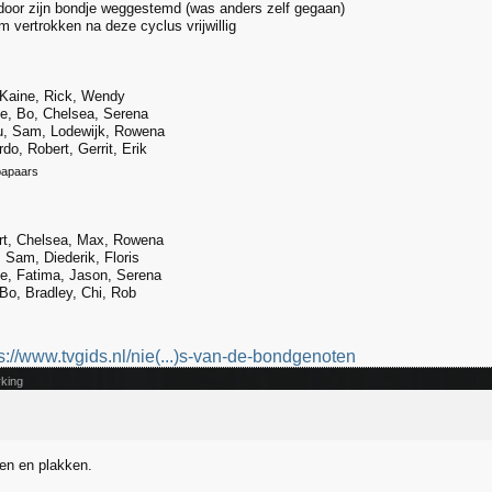
oor zijn bondje weggestemd (was anders zelf gegaan)
m vertrokken na deze cyclus vrijwillig
Kaine, Rick, Wendy
e, Bo, Chelsea, Serena
, Sam, Lodewijk, Rowena
o, Robert, Gerrit, Erik
papaars
t, Chelsea, Max, Rowena
Sam, Diederik, Floris
e, Fatima, Jason, Serena
o, Bradley, Chi, Rob
s://www.tvgids.nl/nie(...)s-van-de-bondgenoten
king
uw door het draad —
st
pen en plakken.