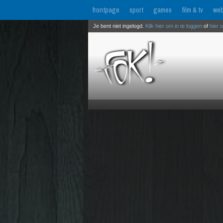
frontpage
sport
games
film & tv
web
Je bent niet ingelogd.
Klik hier om in te loggen
of
hier 