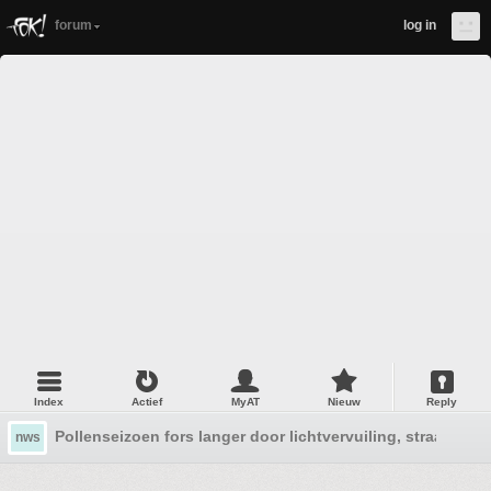
forum
log in
Index
Actief
MyAT
Nieuw
Reply
Pollenseizoen fors langer door lichtvervuiling, straatlich
nws