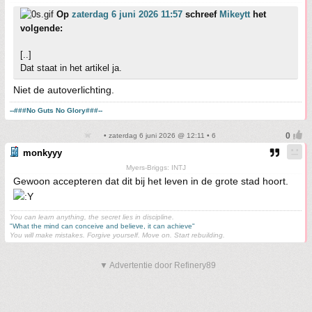
Op
zaterdag 6 juni 2026 11:57
schreef
Mikeytt
het
volgende:
[..]
Dat staat in het artikel ja.
Niet de autoverlichting.
--###No Guts No Glory###--
• zaterdag 6 juni 2026 @ 12:11 • 6
monkyyy
Myers-Briggs: INTJ
Gewoon accepteren dat dit bij het leven in de grote stad hoort.
You can learn anything, the secret lies in discipline.
"What the mind can conceive and believe, it can achieve"
You will make mistakes. Forgive yourself. Move on. Start rebuilding.
▼ Advertentie door Refinery89