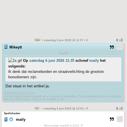
• zaterdag 6 juni 2026 @ 11:57 • 4
Mikeytt
Any/All
Op
zaterdag 6 juni 2026 11:35
schreef
maily
het
volgende:
Ik denk dat reclameborden en straatverlichting de grootste
boosdoeners zijn.
Dat staat in het artikel ja.
🇨🇳🇻🇳🇱🇦🇨🇺🇰🇵☭
Let the ruling classes tremble at a communist revolution. The proletarians have nothing to
lose but their chains. They have a world to win.
• zaterdag 6 juni 2026 @ 12:01 • 5
Spellchecker
maily
Mevrouwtje oeps/B.U.2022 :P