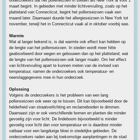
onderzoekers dat het polleneizoen in steden als New York al vóór 1
maart begint. In gebieden met minder lichtvervuiling, zoals op het
platteland van Connecticut, begint het pollenseizoen vaak een
maand later. Daarnaast duurde het allergieseizoen in New York tot
november, terwijl het in Connecticut vaak al in oktober voorbij was.
Warmte
Wat al langer bekend is, is dat warmte ook effect kan hebben op
de lengte van het pollenseizoen. In steden wordt meer hitte
geabsorbeerd door wegen en gebouwen dan op het platteland, wat
de lengte van het pollenseizoen ook langer maakt. Om het effect
van lichtvervuiling apart te kunnen meten van de invloed van
temperatuur, namen de onderzoekers ook temperatuur- en
neerslaggegevens mee in hun onderzoek.
Oplossing
Volgens de onderzoekers is het probleem van een lang
pollenseizoen ook weer op te lossen. Dit kan bijvoorbeeld door de
helderheid van straatverlichting en reclameborden te dimmen.
Daarnaast zijn er ook verschillende bomen en planten die minder
gevoelig zijn voor licht. De lindeboom bijvoorbeeld is minder
gevoelig voor licht dan voor temperatuur en is daardoor minder
vatbaar voor een langdurige bloei in stedelijke gebieden. De
onderzoekers raden aan bij toekomstige aanplantingen in de stad