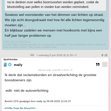
na te denken over welke boomsoorten worden geplant, zodat de
blootstelling aan pollen in steden kan worden verminderd.
Sowieso wel voorstander van het dimmen van lichten op straat.
We zijn echt doorgedraaid met hoe fel alle lichten tegenwoordig
moeten zijn...
En blijkbaar zadelen we mensen met hooikoorts met bijna een
half jaar langer problemen op.
🇨🇳🇻🇳🇱🇦🇨🇺🇰🇵☭
Let the ruling classes tremble at a communist revolution. The proletarians have nothing to
lose but their chains. They have a world to win.
• zaterdag 6 juni 2026 @ 11:35 • 2
Spellchecker
maily
Mevrouwtje oeps/B.U.2022 :P
Ik denk dat reclameborden en straatverlichting de grootste
boosdoeners zijn.
-edit- niet de autoverlichting.
Bericht 22% gewijzigd door maily op 06-06-2026 12:02:37
--###No Guts No Glory###--