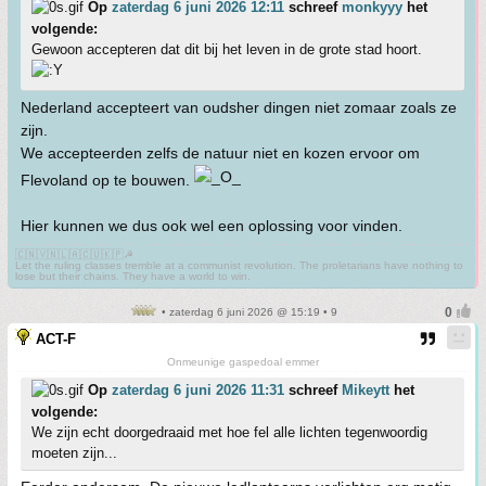
Op
zaterdag 6 juni 2026 12:11
schreef
monkyyy
het
volgende:
Gewoon accepteren dat dit bij het leven in de grote stad hoort.
Nederland accepteert van oudsher dingen niet zomaar zoals ze
zijn.
We accepteerden zelfs de natuur niet en kozen ervoor om
Flevoland op te bouwen.
Hier kunnen we dus ook wel een oplossing voor vinden.
🇨🇳🇻🇳🇱🇦🇨🇺🇰🇵☭
Let the ruling classes tremble at a communist revolution. The proletarians have nothing to
lose but their chains. They have a world to win.
• zaterdag 6 juni 2026 @ 15:19 • 9
ACT-F
Onmeunige gaspedoal emmer
Op
zaterdag 6 juni 2026 11:31
schreef
Mikeytt
het
volgende:
We zijn echt doorgedraaid met hoe fel alle lichten tegenwoordig
moeten zijn...