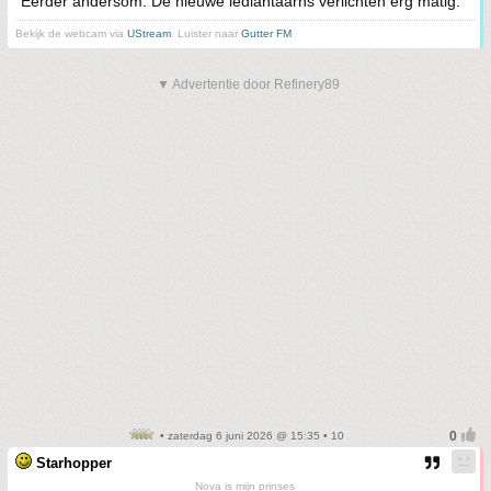
Eerder andersom. De nieuwe ledlantaarns verlichten erg matig.
Bekijk de webcam via
UStream
. Luister naar
Gutter FM
▼ Advertentie door Refinery89
• zaterdag 6 juni 2026 @ 15:35 • 10
Starhopper
Nova is mijn prinses