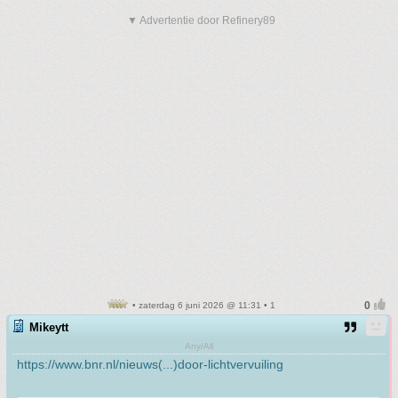
▼ Advertentie door Refinery89
• zaterdag 6 juni 2026 @ 11:31 • 1
Mikeytt
Any/All
https://www.bnr.nl/nieuws(...)door-lichtvervuiling