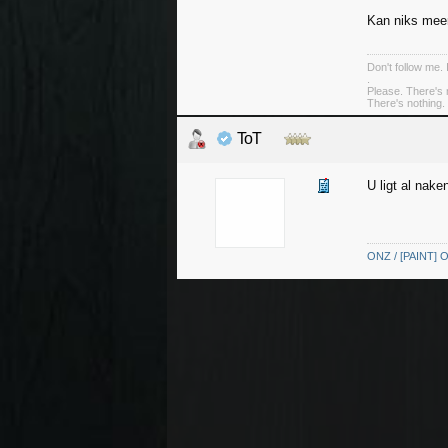
Kan niks meer
Don't follow me. 
.
Please. There's 
There's nothing. 
ToT
U ligt al nake
ONZ / [PAINT] O