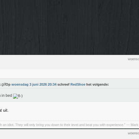
woensd
Op
woensdag 3 juni 2026 20:34
schreef
RedShoe
het volgende:
 in bed
t uit.
h an idiot. They will only bring you down to their level and beat you with experience.” ― Mark
woensd