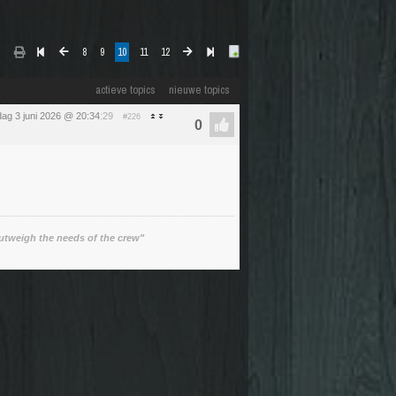
8
9
10
11
12
actieve topics
nieuwe topics
ag 3 juni 2026 @ 20:34
:29
#226
utweigh the needs of the crew"