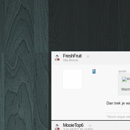
FreshFruit
Vita Brevis.
quote:
Warm
Dan trek je wa
“Never argue wit
MooieTop6
JUS MOET BLIJVEN