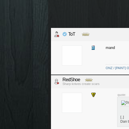
ToT
mand
ONZ / [PAINT] O
RedShoe
Sharp knives create scars
quote:
[..]
Dan tr