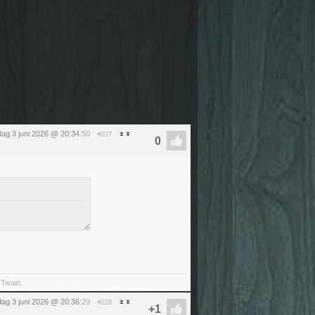
ag 3 juni 2026 @ 20:34
:50
#227
 Twain.
ag 3 juni 2026 @ 20:36
:29
#228