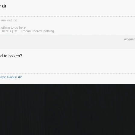
 uit.
I am lost too
nothing to do here.
There's just....I mean, there's nothing.
woensd
nd te bolken?
nzin Paints! #2