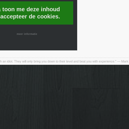
a toon me deze inhoud
 accepteer de cookies.
meer informatie
h an idiot. They will only bring you down to their level and beat you with experience.” ― Mark