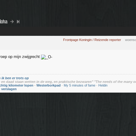
loha
Frontpage Koningin / Reizende reporter
woensd
roep op mijn zwijgrecht
 ik ben er trots op
en daad staan wetten in de weg, en praktische bezwaren" "The needs of the many o
chtig kilometer lopen
-
Westerborkpad
-
My 5 minutes of fame
-
Heldin
n verslagen