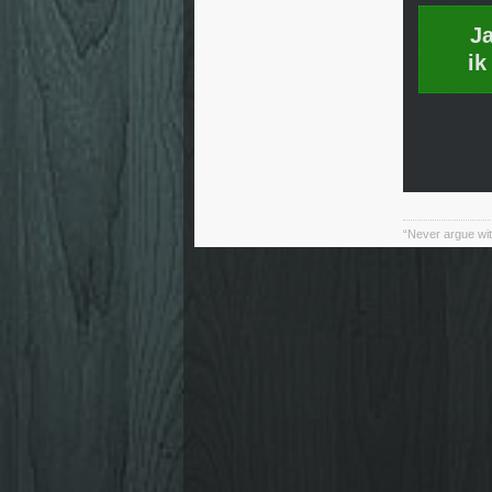
J
ik
“Never argue wit