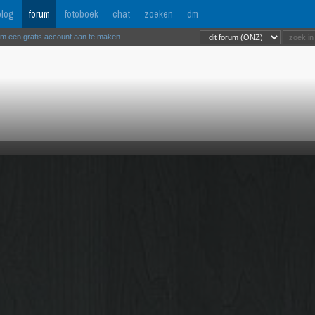
log
forum
fotoboek
chat
zoeken
dm
om een gratis account aan te maken
.