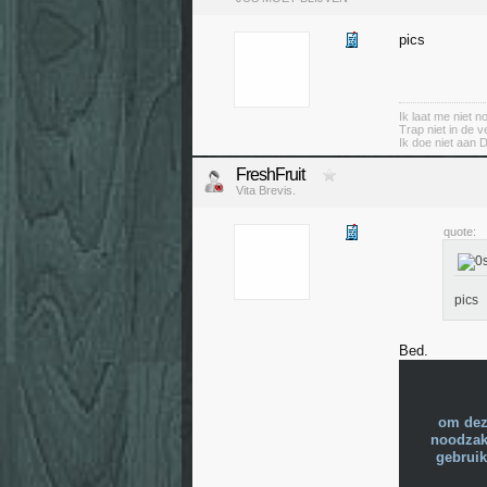
pics
Ik laat me niet 
Trap niet in de v
Ik doe niet aan 
FreshFruit
Vita Brevis.
quote:
pics
Bed.
om dez
noodzake
gebruik