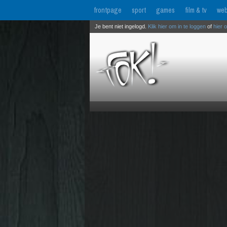
frontpage
sport
games
film & tv
web
Je bent niet ingelogd.
Klik hier om in te loggen
of
hier 