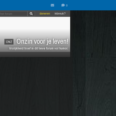
doneren
inbreuk?
Onzin voor je leven!
ONZ
Vrolijkheid troef in dit lieve forum vol humor.