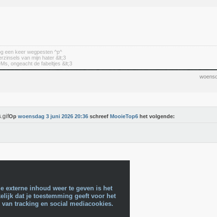
nog een keer wegpesten ^p^
erzinsels van mijn hater &lt;3
DMs, ongeacht de fabeltjes &lt;3
woensd
Op
woensdag 3 juni 2026 20:36
schreef
MooieTop6
het volgende:
e externe inhoud weer te geven is het
lijk dat je toestemming geeft voor het
 van tracking en social mediacookies.