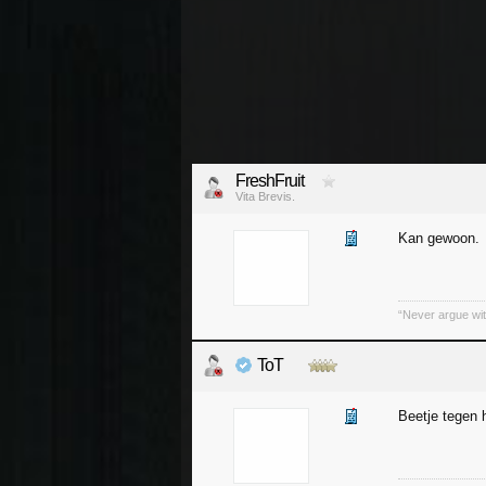
FreshFruit
Vita Brevis.
Kan gewoon.
“Never argue wit
ToT
Beetje tegen h