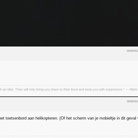
woensd
h an idiot. They will only bring you down to their level and beat you with experience.” ― Mark
woensd
et toetsenbord aan helikopteren. (Of het scherm van je mobieltje in dit geval 