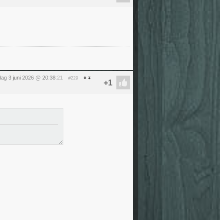
ag 3 juni 2026 @ 20:38
:21
#229