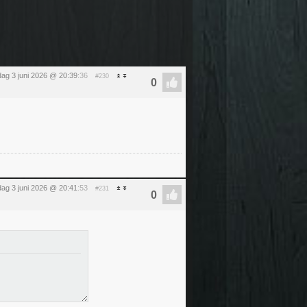
ag 3 juni 2026 @ 20:39
:36
#230
ag 3 juni 2026 @ 20:41
:53
#231