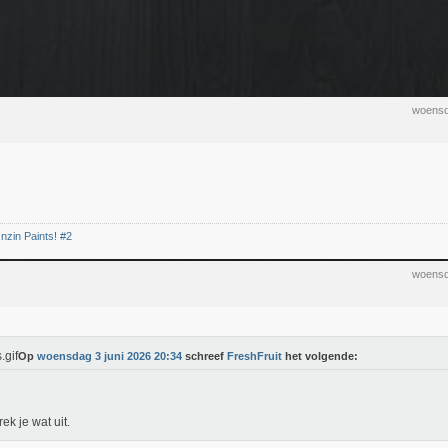
woensd
nzin Paints! #2
woensd
Op
woensdag 3 juni 2026 20:34
schreef
FreshFruit
het volgende:
ek je wat uit.