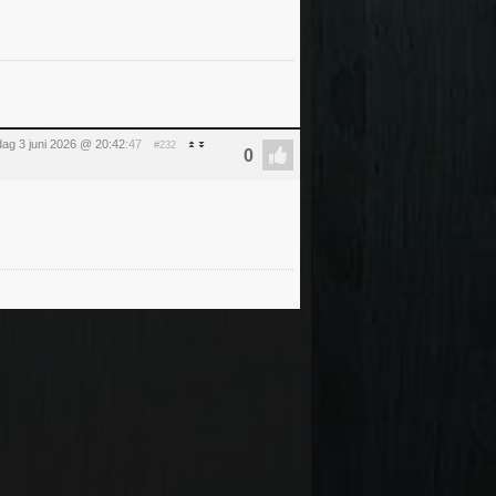
ag 3 juni 2026 @ 20:42
:47
#232