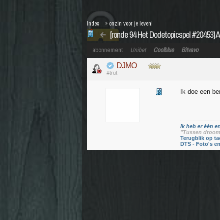
Index
»
onzin voor je leven!
[ronde 94 Het Dodetopicspel #20453] A
abonnement
Unibet
Coolblue
Bitvavo
DJMO
#trut
Ik doe een be
Ik heb er één en
"Tussen droom 
Terugblik op ta
DTS - Foto's e