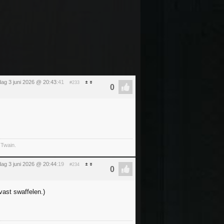
ag 3 juni 2026 @ 20:43
:41
#233
 Twain.
ag 3 juni 2026 @ 20:44
:19
#234
vast swaffelen.)