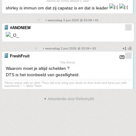
Naomi,de echte winaar v. Jaar
shirley is immun om dat zij capataz is en dat is leader
• woensdag 3 juni 2026 @ 03:09 • 91
#ANONIEM
• woensdag 3 juni 2026 @ 03:09 • 92
FreshFruit
Vita Brevis.
Waarom moet je altijd schelden ?
DTS is het toonbeeld van gezelligheid.
“Never argue with an idiot. They will only bring you down to their level and beat you with
experience.” ― Mark Twain.
▼ Advertentie door Refinery89