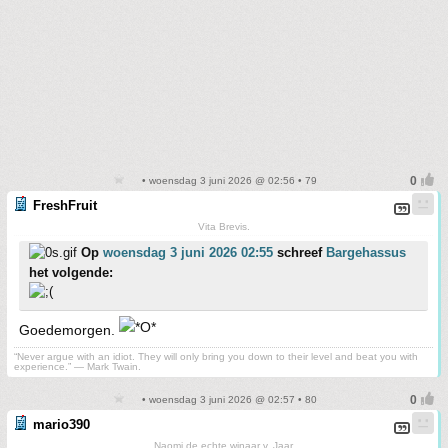
• woensdag 3 juni 2026 @ 02:56 • 79
FreshFruit
Vita Brevis.
Op
woensdag 3 juni 2026 02:55
schreef
Bargehassus
het volgende:
Goedemorgen.
“Never argue with an idiot. They will only bring you down to their level and beat you with
experience.” ― Mark Twain.
• woensdag 3 juni 2026 @ 02:57 • 80
mario390
Naomi,de echte winaar v. Jaar