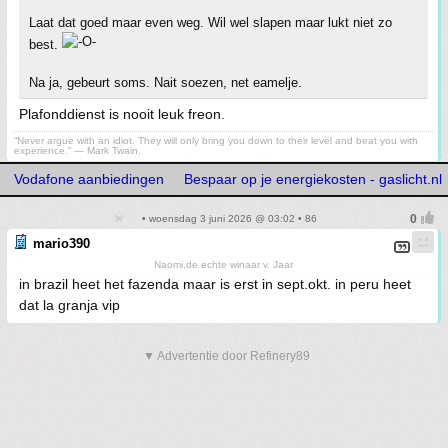
Laat dat goed maar even weg. Wil wel slapen maar lukt niet zo
best.
Na ja, gebeurt soms. Nait soezen, net eamelje.
Plafonddienst is nooit leuk freon.
“Never argue with an idiot. They will only bring you down to their level and beat you with
experience.” ― Mark Twain.
Vodafone aanbiedingen
Bespaar op je energiekosten - gaslicht.nl
• woensdag 3 juni 2026 @ 03:02 • 86
mario390
Naomi,de echte winaar v. Jaar
in brazil heet het fazenda maar is erst in sept.okt. in peru heet
dat la granja vip
▼ Advertentie door Refinery89