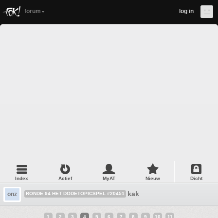
forum
log in
Index
Actief
MyAT
Nieuw
Dicht
kak
onz
RONDE 94 HET DODETOPICSPEL #20451
1
2
3
4
5
6
7
8
9
10
11