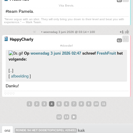
Vita Brevis.
#team Pamela.
“Never argue with an idiot. They will only bring you down to their level and beat you with
experience.” ― Mark Twain.
• woensdag 3 juni 2026 @ 03:14 • 100
HappyCharly
#doeslief
Op
woensdag 3 juni 2026 02:47
schreef
FreshFruit
het
volgende:
[..]
[
afbeelding
]
Danku!
♡♡♡♡
1
2
3
4
5
6
7
8
9
10
11
12
13
kak
onz
RONDE 94 HET DODETOPICSPEL #20451