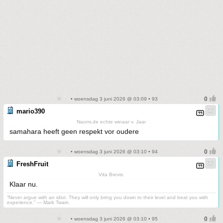
• woensdag 3 juni 2026 @ 03:09 • 93
mario390
Naomi,de echte winaar v. Jaar
samahara heeft geen respekt vor oudere
• woensdag 3 juni 2026 @ 03:10 • 94
FreshFruit
Vita Brevis.
Klaar nu.
“Never argue with an idiot. They will only bring you down to their level and beat you with
experience.” ― Mark Twain.
• woensdag 3 juni 2026 @ 03:10 • 95