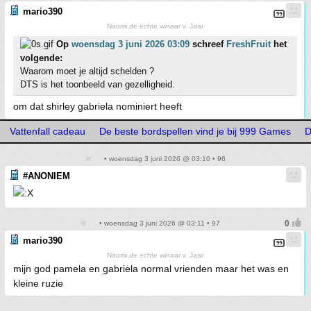
mario390
Naomi,de echte winaar v. Jaar
Op
woensdag 3 juni 2026 03:09
schreef
FreshFruit
het
volgende:
Waarom moet je altijd schelden ?
DTS is het toonbeeld van gezelligheid.
om dat shirley gabriela nominiert heeft
Vattenfall cadeau
De beste bordspellen vind je bij 999 Games
D
• woensdag 3 juni 2026 @ 03:10 • 96
#ANONIEM
• woensdag 3 juni 2026 @ 03:11 • 97
mario390
Naomi,de echte winaar v. Jaar
mijn god pamela en gabriela normal vrienden maar het was en
kleine ruzie