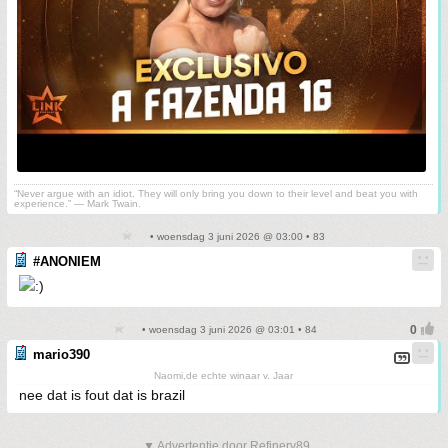
“Never argue with an idiot. They will only bring you down to their level and beat you with
experience.” ― Mark Twain.
• woensdag 3 juni 2026 @ 03:00 • 83
#ANONIEM
• woensdag 3 juni 2026 @ 03:01 • 84
mario390
Naomi,de echte winaar v. Jaar
nee dat is fout dat is brazil
▼ Advertentie door Refinery89