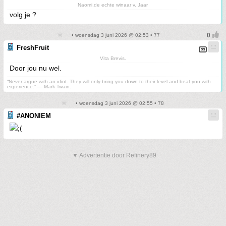
Naomi,de echte winaar v. Jaar
volg je ?
• woensdag 3 juni 2026 @ 02:53 • 77
FreshFruit
Vita Brevis.
Door jou nu wel.
“Never argue with an idiot. They will only bring you down to their level and beat you with
experience.” ― Mark Twain.
• woensdag 3 juni 2026 @ 02:55 • 78
#ANONIEM
▼ Advertentie door Refinery89