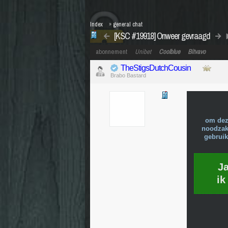
Index
»
general chat
[KSC #19918] Onweer gevraagd
abonnement
Unibet
Coolblue
Bitvavo
TheStigsDutchCousin
Brabo Bastard
om dez
noodzake
gebruik
J
ik