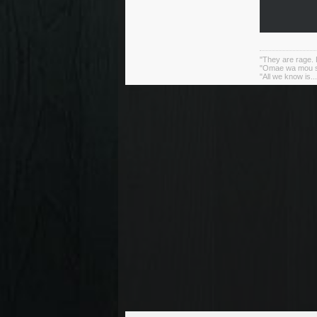
"They are rage. B
"Omae wa mou sh
"All we know is..