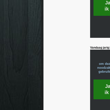
J
ik
Vandaag jarig:
om dez
noodzake
gebruik
J
ik