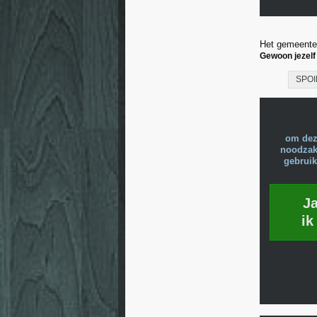
Het gemeentew
Gewoon jezelf
SPOI
om dez
noodzake
gebruik
J
ik