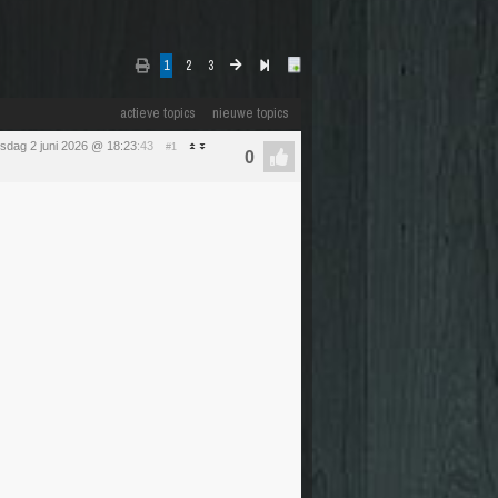
1
2
3
actieve topics
nieuwe topics
nsdag 2 juni 2026 @ 18:23
:43
#1