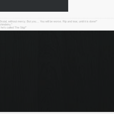
rutal, without mercy. But you.... You will be worse. Rip and tear, until it is done!"
indeiru."
. he's called The Stig!"