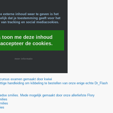
e externe inhoud weer te geven is het
lijk dat je toestemming geeft voor het
 van tracking en social mediacookies.
a toon me deze inhoud
 accepteer de cookies.
meer informatie
scursus examen gemaakt door kwiwi
tige handleiding om kibbeling te bestellen van onze enige echte Dr_Flash
edse smilies. Mede mogelijk gemaakt door onze allerliefste Flory
ilies
milies
ies