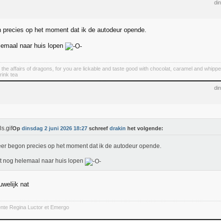
di
precies op het moment dat ik de autodeur opende.
lemaal naar huis lopen
 the affairs of dragons, for you are lickable and taste good with chocolat, caramel and whipp
rink tea
di
Op
dinsdag 2 juni 2026 18:27
schreef
drakin
het volgende:
r begon precies op het moment dat ik de autodeur opende.
 nog helemaal naar huis lopen
uwelijk nat
ente Regina Luctor et Emergo