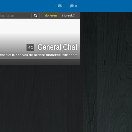
doneren
inbreuk?
General Chat
GC
 wat niet in een van de andere rubrieken thuishoort.