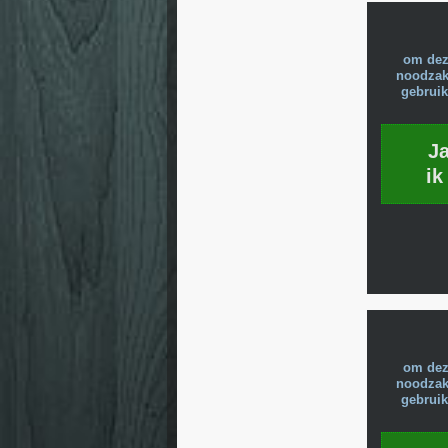
om dez
noodzake
gebruik
J
ik
om dez
noodzake
gebruik