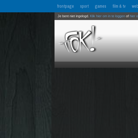
frontpage
sport
games
film & tv
web
Je bent niet ingelogd.
Klik hier om in te loggen
of
hier 