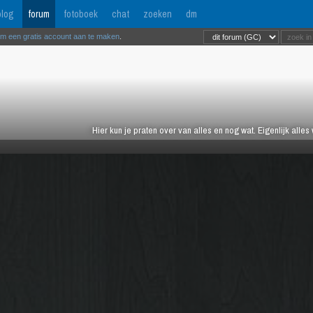
log
forum
fotoboek
chat
zoeken
dm
om een gratis account aan te maken
.
Hier kun je praten over van alles en nog wat. Eigenlijk alles