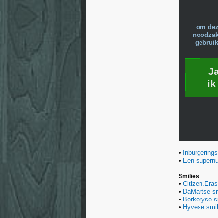
om dez
noodzake
gebruik
J
ik
•
Inburgering
•
Een supernut
Smilies:
•
Citizen.Eras
•
DaMartse sm
•
Berkeryse s
•
Hyvese smil