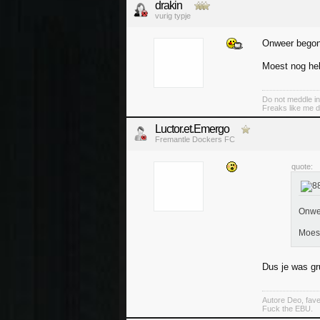
drakin
vurig typje
Onweer begon 
Moest nog he
Do not meddle in
Freaks like me d
Luctor.et.Emergo
Fremantle Dockers FC
quote:
Onwee
Moest
Dus je was gr
Autore Deo, fav
Fuck the EBU.