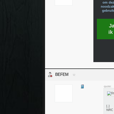
om dez
noodzake
gebruik
J
ik
BEFEM
quote:
[..]
NRC h