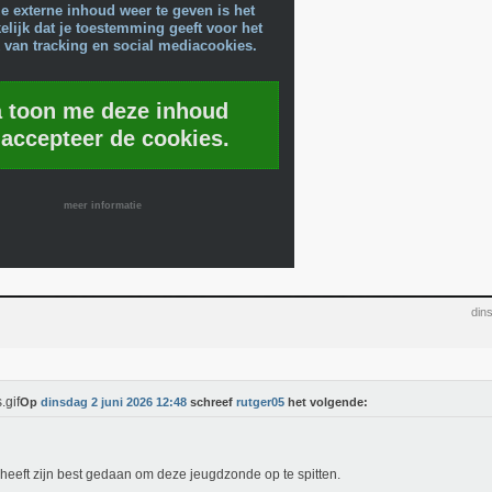
e externe inhoud weer te geven is het
lijk dat je toestemming geeft voor het
 van tracking en social mediacookies.
a toon me deze inhoud
 accepteer de cookies.
meer informatie
din
Op
dinsdag 2 juni 2026 12:48
schreef
rutger05
het volgende:
eeft zijn best gedaan om deze jeugdzonde op te spitten.