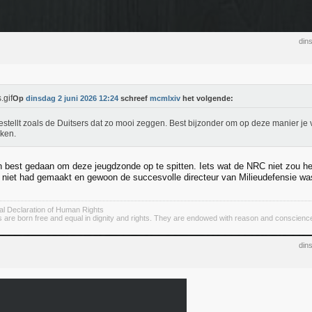
din
Op
dinsdag 2 juni 2026 12:24
schreef
mcmlxiv
het volgende:
estellt zoals de Duitsers dat zo mooi zeggen. Best bijzonder om op deze manier je
ken.
n best gedaan om deze jeugdzonde op te spitten. Iets wat de NRC niet zou h
h niet had gemaakt en gewoon de succesvolle directeur van Milieudefensie wa
sal Declaration of Human Rights
s are born free and equal in dignity and rights. They are endowed with reason and conscience
din