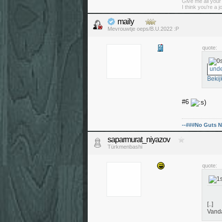
Give me all you
I think you're a j
maily
Mevrouwtje oeps/B.U.2022 :P
quote:
unde
Bekij
#6
--###No Guts N
saparmurat_niyazov
Türkmenbashi
quote:
[..]
Vanda