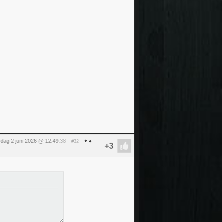
sdag 2 juni 2026 @ 12:49
:38
#32