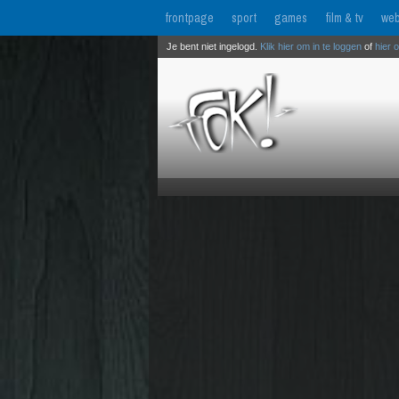
frontpage
sport
games
film & tv
web
Je bent niet ingelogd.
Klik hier om in te loggen
of
hier 