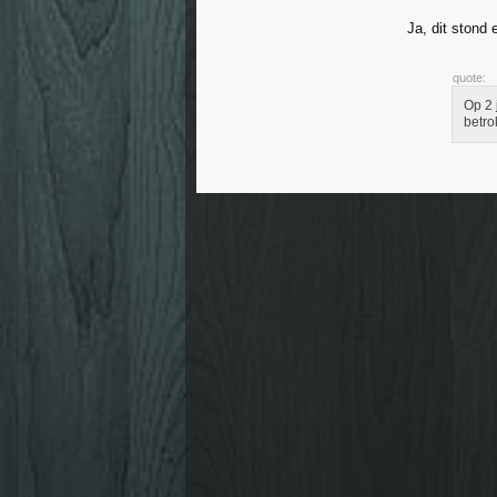
Ja, dit stond 
quote:
Op 2 
betro