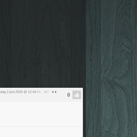
sdag 2 juni 2026 @ 12:44
:51
#27