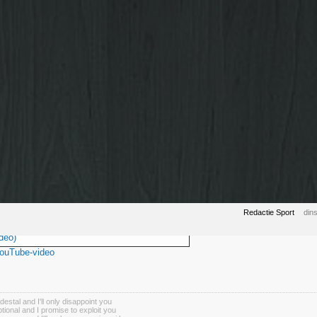
Redactie Sport
din
deo)
YouTube-video
destal and I'll only disappoint you
tional and I promise to exploit you