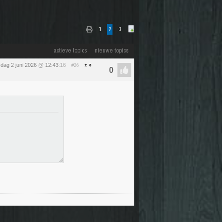
1
2
3
actieve topics
nieuwe topics
sdag 2 juni 2026 @ 12:43
:16
#26