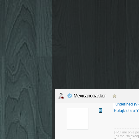
Mexicanobakker
undefined (vi
Bekijk deze 
[i]Put me on a pe
Tell me I'm excep