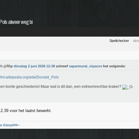
Pols alweer weg bi
Spellchecker
din
Op
dinsdag 2 juni 2026 12:38
schreef
saparmurat_niyazov
het volgende:
://nl.wikipedia.org/wiki/Donald_Pols
en bonte geschiedenis! Maar wat is dit dan, een extreemrechtse kraker?
.39 voor het laatst bewerkt.
o Glory###--