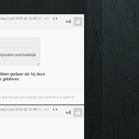
sdag 2 juni 2026 @ 12:48
:20
#30
 vijanden onschadelijk
ebben gedaan als hij deze
s gebleven.
 and should act towards one another in a spirit of
sdag 2 juni 2026 @ 12:48
:31
#31