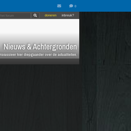
doneren
inbreuk?
Nieuws & Achtergronden
iscussieer hier diepgaander over de actualiteiten.