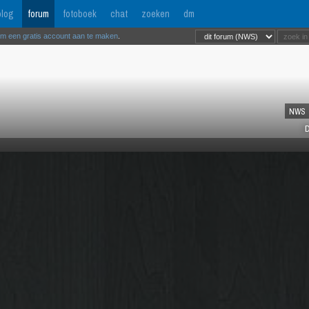
log
forum
fotoboek
chat
zoeken
dm
om een gratis account aan te maken
.
NWS
D