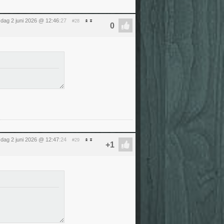
sdag 2 juni 2026 @ 12:46
:27
#28
sdag 2 juni 2026 @ 12:47
:24
#29