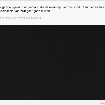
lijk gewoon gelekt door iemand die de overstap niet chill vindt. Kan niet ande
chiedenis van zo'n gast gaan duiken.
zigd door BEFEM op 02-06-2026 13:25
:08
]
din