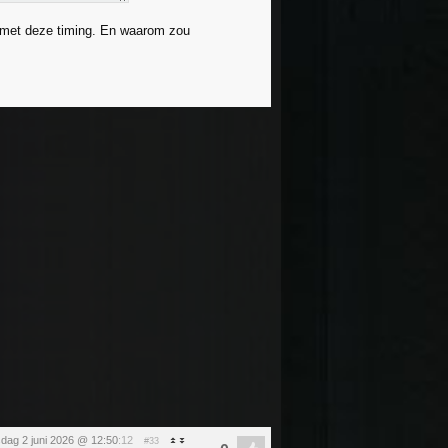
rs met deze timing. En waarom zou
sdag 2 juni 2026 @ 12:50
:12
#33