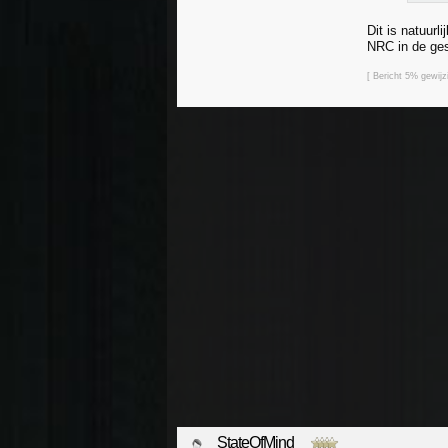
Dit is natuur
NRC in de ges
[ Bericht 5% gewij
StateOfMind