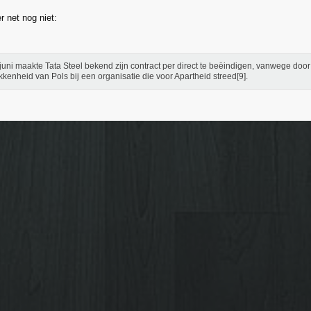
er net nog niet:
juni maakte Tata Steel bekend zijn contract per direct te beëindigen, vanwege d
kkenheid van Pols bij een organisatie die voor Apartheid streed[9].