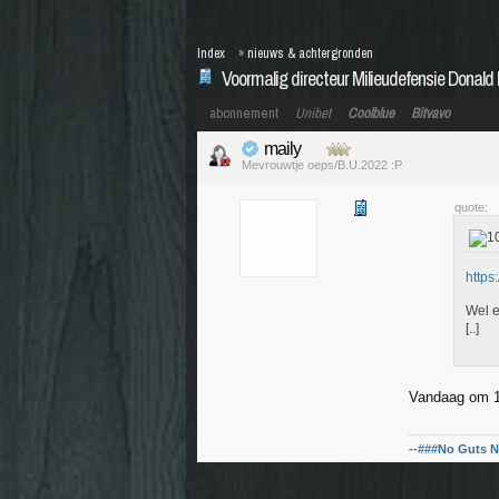
Index
»
nieuws & achtergronden
Voormalig directeur Milieudefensie Donald 
abonnement
Unibet
Coolblue
Bitvavo
maily
Mevrouwtje oeps/B.U.2022 :P
quote:
https
Wel e
[..]
Vandaag om 12
--###No Guts N