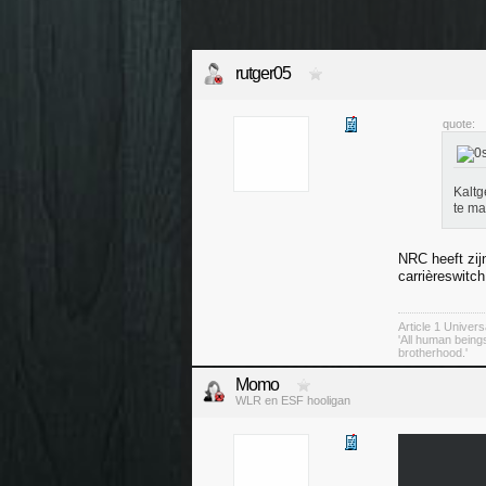
rutger05
quote:
Kaltg
te ma
NRC heeft zij
carrièreswitc
Article 1 Univer
'All human being
brotherhood.'
Momo
WLR en ESF hooligan