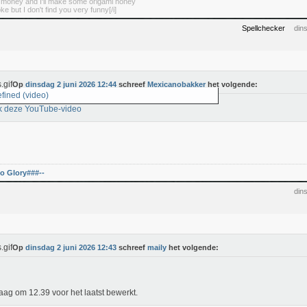
r money and I'll make some origami honey
oke but I don't find you very funny[/i]
Spellchecker
din
Op
dinsdag 2 juni 2026 12:44
schreef
Mexicanobakker
het volgende:
fined (video)
k deze YouTube-video
o Glory###--
din
Op
dinsdag 2 juni 2026 12:43
schreef
maily
het volgende:
ag om 12.39 voor het laatst bewerkt.