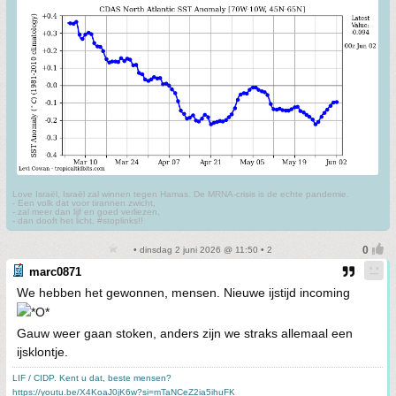
Love Israël, Israël zal winnen tegen Hamas. De MRNA-crisis is de echte pandemie.
- Een volk dat voor tirannen zwicht,
- zal meer dan lijf en goed verliezen,
- dan dooft het licht. #stoplinks!!
• dinsdag 2 juni 2026 @ 11:50 • 2
marc0871
We hebben het gewonnen, mensen. Nieuwe ijstijd incoming
Gauw weer gaan stoken, anders zijn we straks allemaal een
ijsklontje.
LIF / CIDP. Kent u dat, beste mensen?
https://youtu.be/X4KoaJ0jK6w?si=mTaNCeZ2ia5ihuFK