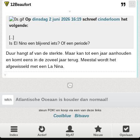
12Beaufort
v
Op
dinsdag 2 juni 2026 16:19
schreef
cinderloom
het
volgende:
[..]
Is El Nino een blijvend iets? Of een periode?
Duur hangt af van de sterkte. Maar kan tot een jaar aanhouden
en komt eens in de zoveel jaar terug. Meestal wordt het
afgewisseld met een La Nina.
v
Atlantische Oceaan is kouder dan normaal!
wkn
steun FOK! en koop via een van deze links
Coolblue
Bitvavo
Index
Actief
MyAT
Nieuw
Opslaan