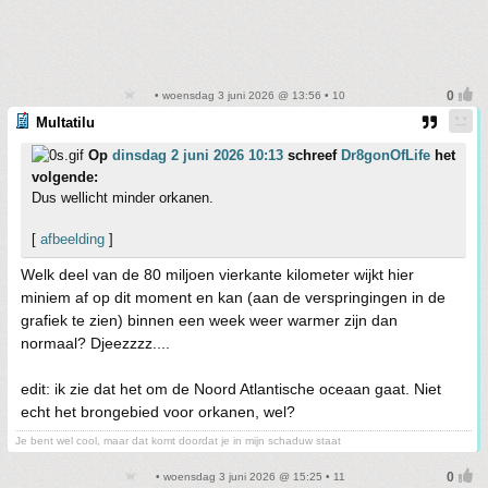
• woensdag 3 juni 2026 @ 13:56 • 10
Multatilu
Op
dinsdag 2 juni 2026 10:13
schreef
Dr8gonOfLife
het
volgende:
Dus wellicht minder orkanen.
[
afbeelding
]
Welk deel van de 80 miljoen vierkante kilometer wijkt hier
miniem af op dit moment en kan (aan de verspringingen in de
grafiek te zien) binnen een week weer warmer zijn dan
normaal? Djeezzzz....
edit: ik zie dat het om de Noord Atlantische oceaan gaat. Niet
echt het brongebied voor orkanen, wel?
Je bent wel cool, maar dat komt doordat je in mijn schaduw staat
• woensdag 3 juni 2026 @ 15:25 • 11