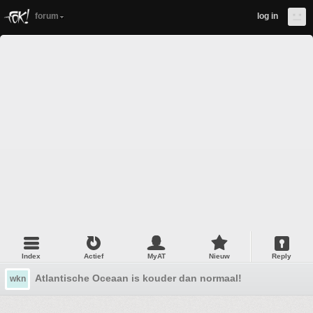
forum
log in
Index
Actief
MyAT
Nieuw
Reply
Atlantische Oceaan is kouder dan normaal!
wkn