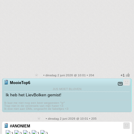
• dinsdag 2 juni 2026 @ 10:01 • 204
MooieTop6
JUS MOET BLIJVEN
Ik heb het LievBolken gemist!
Ik laat me niet nog een keer wegpesten ^p^
Trap niet in de verzinsels van mijn hater <3
Ik doe niet aan DMs, ongeacht de fabeltjes <3
• dinsdag 2 juni 2026 @ 10:01 • 205
#ANONIEM