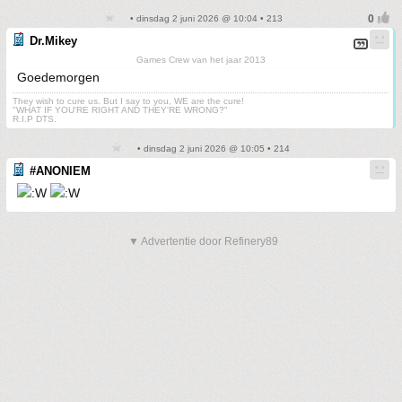
• dinsdag 2 juni 2026 @ 10:04 • 213
Dr.Mikey
Games Crew van het jaar 2013
Goedemorgen
They wish to cure us. But I say to you, WE are the cure!
"WHAT IF YOU'RE RIGHT AND THEY'RE WRONG?"
R.I.P DTS.
• dinsdag 2 juni 2026 @ 10:05 • 214
#ANONIEM
▼ Advertentie door Refinery89