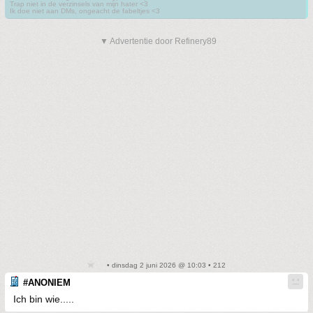
Trap niet in de verzinsels van mijn hater <3
Ik doe niet aan DMs, ongeacht de fabeltjes <3
▼ Advertentie door Refinery89
• dinsdag 2 juni 2026 @ 10:03 • 212
#ANONIEM
Ich bin wie.....