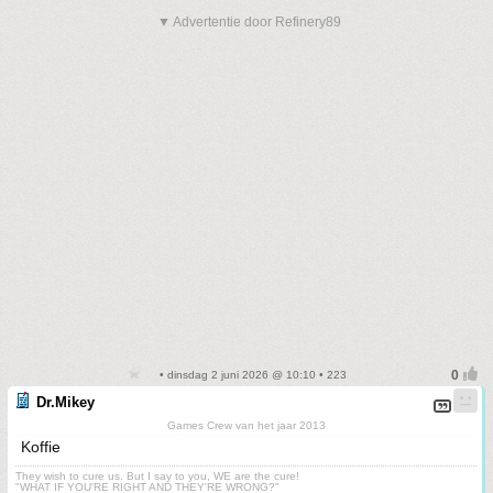
▼ Advertentie door Refinery89
• dinsdag 2 juni 2026 @ 10:10 • 223
Dr.Mikey
Games Crew van het jaar 2013
Koffie
They wish to cure us. But I say to you, WE are the cure!
"WHAT IF YOU'RE RIGHT AND THEY'RE WRONG?"