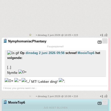
• dinsdag 2 juni 2026 @ 10:05 • 215
NymphomaniacPhantasy
Pauperpiemel!
Op
dinsdag 2 juni 2026 09:58
schreef
MooieTop6
het
volgende:
[..]
Nymfie
MT! Lekker ding!
I know, you gonna want me..
• dinsdag 2 juni 2026 @ 10:06 • 216
MooieTop6
JUS MOET BLIJVEN