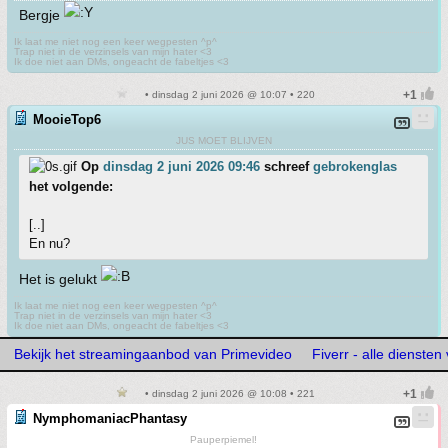
Bergje
Ik laat me niet nog een keer wegpesten ^p^
Trap niet in de verzinsels van mijn hater <3
Ik doe niet aan DMs, ongeacht de fabeltjes <3
• dinsdag 2 juni 2026 @ 10:07 • 220
MooieTop6
JUS MOET BLIJVEN
Op
dinsdag 2 juni 2026 09:46
schreef
gebrokenglas
het volgende:
[..]
En nu?
Het is gelukt
Ik laat me niet nog een keer wegpesten ^p^
Trap niet in de verzinsels van mijn hater <3
Ik doe niet aan DMs, ongeacht de fabeltjes <3
Bekijk het streamingaanbod van Primevideo
Fiverr - alle diensten
• dinsdag 2 juni 2026 @ 10:08 • 221
NymphomaniacPhantasy
Pauperpiemel!