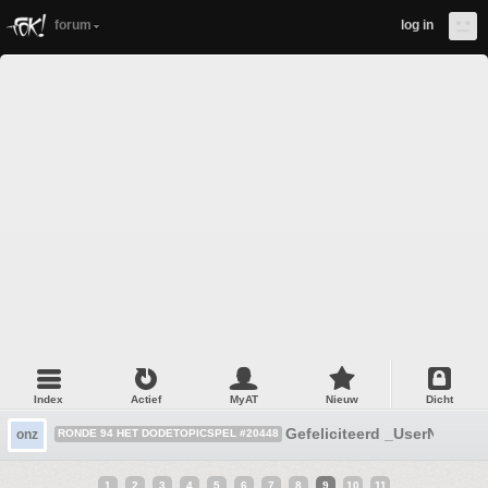
forum
log in
Index
Actief
MyAT
Nieuw
Dicht
Gefeliciteerd _UserName_
onz
RONDE 94 HET DODETOPICSPEL #20448
1
2
3
4
5
6
7
8
9
10
11