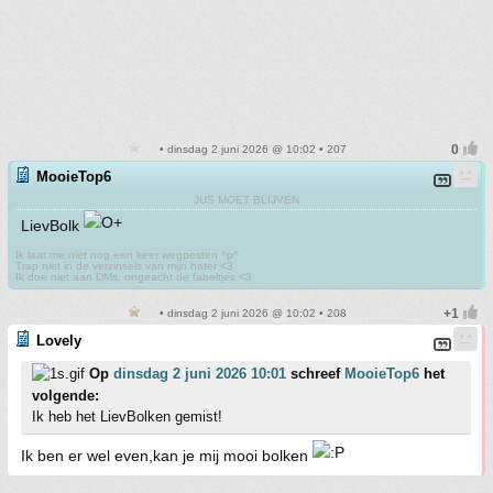
• dinsdag 2 juni 2026 @ 10:02 • 207
MooieTop6
JUS MOET BLIJVEN
LievBolk
Ik laat me niet nog een keer wegpesten ^p^
Trap niet in de verzinsels van mijn hater <3
Ik doe niet aan DMs, ongeacht de fabeltjes <3
• dinsdag 2 juni 2026 @ 10:02 • 208
Lovely
Op
dinsdag 2 juni 2026 10:01
schreef
MooieTop6
het
volgende:
Ik heb het LievBolken gemist!
Ik ben er wel even,kan je mij mooi bolken