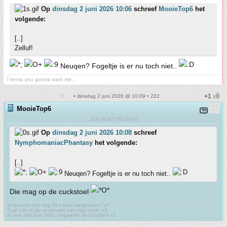
Op
dinsdag 2 juni 2026 10:06
schreef
MooieTop6
het
volgende:
[..]
Zelluf!
Neuqen? Fogeltje is er nu toch niet..
I know, you gonna want me..
• dinsdag 2 juni 2026 @ 10:09 • 222
MooieTop6
JUS MOET BLIJVEN
Op
dinsdag 2 juni 2026 10:08
schreef
NymphomaniacPhantasy
het volgende:
[..]
Neuqen? Fogeltje is er nu toch niet..
Die mag op de cuckstoel
Ik laat me niet nog een keer wegpesten ^p^
Trap niet in de verzinsels van mijn hater <3
Ik doe niet aan DMs, ongeacht de fabeltjes <3