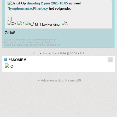
Op
dinsdag 2 juni 2026 10:05
schreef
NymphomaniacPhantasy
het volgende:
[..]
MT! Lekker ding!
Zelluf!
Ik laat me niet nog een keer wegpesten ^p^
Trap niet in de verzinsels van mijn hater <3
Ik doe niet aan DMs, ongeacht de fabeltjes <3
• dinsdag 2 juni 2026 @ 10:06 • 217
#ANONIEM
▼ Advertentie door Refinery89