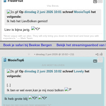
FreshFruit
Vita Brevis.
Op
dinsdag 2 juni 2026 10:01
schreef
MooieTop6
het
volgende:
Ik heb het LievBolken gemist!
Liev is bijna jarig.
“Never argue with an idiot. They will only bring you down to their level and beat you with
experience.” ― Mark Twain.
Boek je safari bij Beekse Bergen
Bekijk het streamingaanbod van
• dinsdag 2 juni 2026 @ 10:02 • 211
MooieTop6
JUS MOET BLIJVEN
Op
dinsdag 2 juni 2026 10:02
schreef
Lovely
het
volgende:
[..]
Ik ben er wel even,kan je mij mooi bolken
Ik heb grote blij
Ik laat me niet nog een keer wegpesten ^p^