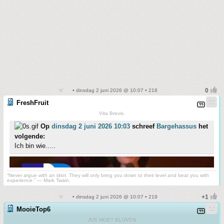
• dinsdag 2 juni 2026 @ 10:07 • 218
FreshFruit
Vita Brevis.
Op
dinsdag 2 juni 2026 10:03
schreef
Bargehassus
het
volgende:
Ich bin wie.....
“Never argue with an idiot. They will only bring you down to their level and beat you with
experience.” ― Mark Twain.
• dinsdag 2 juni 2026 @ 10:07 • 219
MooieTop6
JUS MOET BLIJVEN