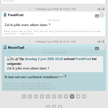
R.I.P DTS.
• dinsdag 2 juni 2026 @ 10:10 • 224
FreshFruit
Vita Brevis.
Zal ik jullie even alleen laten ?
“Never argue with an idiot. They will only bring you down to their level and beat you with
experience.” ― Mark Twain.
• dinsdag 2 juni 2026 @ 10:11 • 225
MooieTop6
JUS MOET BLIJVEN
Op
dinsdag 2 juni 2026 10:10
schreef
FreshFruit
het
volgende:
Zal ik jullie even alleen laten ?
Ik laat wel een cuckbank installeren
Ik laat me niet nog een keer wegpesten ^p^
Trap niet in de verzinsels van mijn hater <3
Ik doe niet aan DMs, ongeacht de fabeltjes <3
1
2
3
4
5
6
7
8
9
10
11
12
13