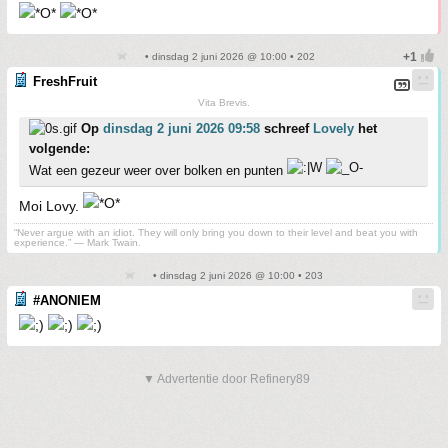
• dinsdag 2 juni 2026 @ 10:00 • 202
FreshFruit
Vita Brevis.
Op
dinsdag 2 juni 2026 09:58
schreef
Lovely
het
volgende:
Wat een gezeur weer over bolken en punten
Moi Lovy.
“Never argue with an idiot. They will only bring you down to their level and beat you with
experience.” ― Mark Twain.
• dinsdag 2 juni 2026 @ 10:00 • 203
#ANONIEM
▼ Advertentie door Refinery89