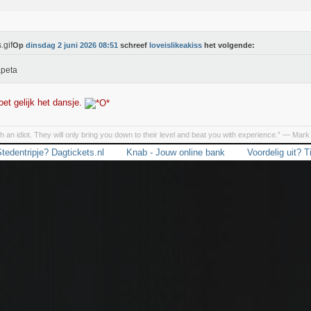
Op
dinsdag 2 juni 2026 08:51
schreef
loveislikeakiss
het volgende:
apeta
oet gelijk het dansje.
h an idiot. They will only bring you down to their level and beat you with experience.” ― Mark
tedentripje? Dagtickets.nl
Knab - Jouw online bank
Voordelig uit? T