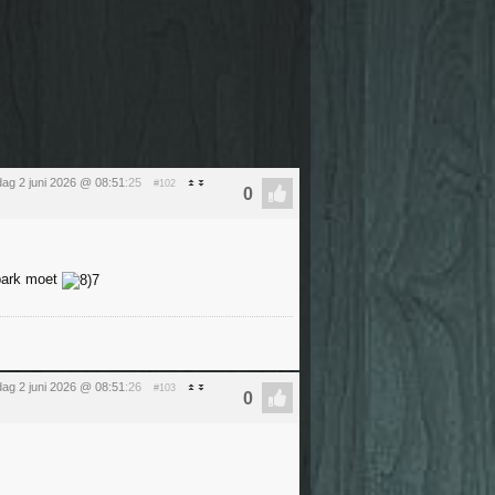
dag 2 juni 2026 @ 08:51
:25
#102
 park moet
dag 2 juni 2026 @ 08:51
:26
#103