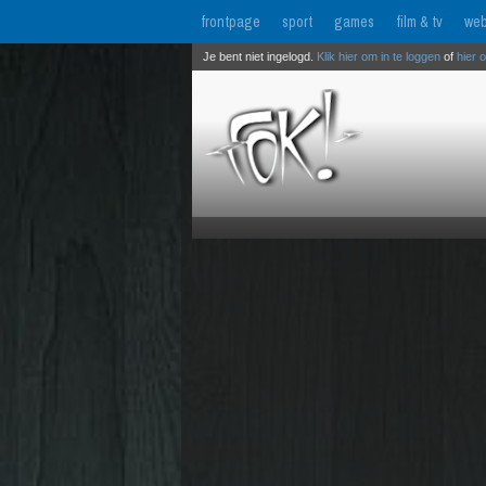
frontpage
sport
games
film & tv
web
Je bent niet ingelogd.
Klik hier om in te loggen
of
hier 