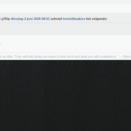
Op
dinsdag 2 juni 2026 08:51
schreef
loveislikeakiss
het volgende:
.
h an idiot. They will only bring you down to their level and beat you with experience.” ― Mark