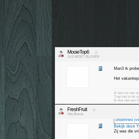
MooieTop6
JUS MOET BLIJVEN
Man3 ik probe
Het vakantiep
Ik laat me niet 
Trap niet in de v
Ik doe niet aan 
FreshFruit
Vita Brevis.
undefined (vi
Bekijk deze 
Zij was die vr