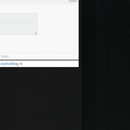
 Twain.
icketveiling.nl