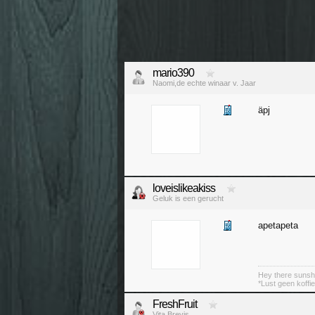
mario390
Naomi,de echte winaar v. Jaar
äpj
loveislikeakiss
Geluk is een gerucht
apetapeta
Hey there sunshi
*Lust geen koffie
FreshFruit
Vita Brevis.