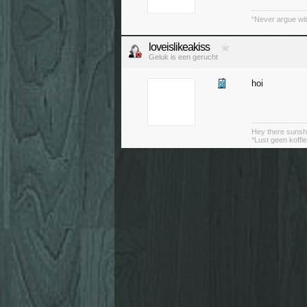
“Never argue wit
loveislikeakiss
Geluk is een gerucht
hoi
Hey there sunshi
*Lust geen koffie