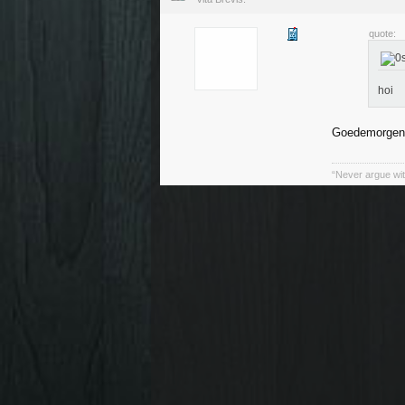
quote:
hoi
Goedemorgen
“Never argue wit