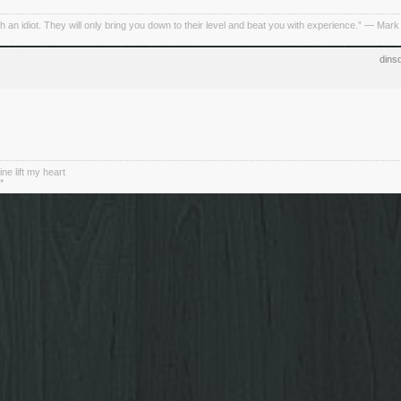
h an idiot. They will only bring you down to their level and beat you with experience.” ― Mark
dins
ne lift my heart
*