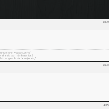
dins
nog een keer wegpesten ^p^
erzinsels van mijn hater &lt;3
DMs, ongeacht de fabeltjes &lt;3
dins
dins