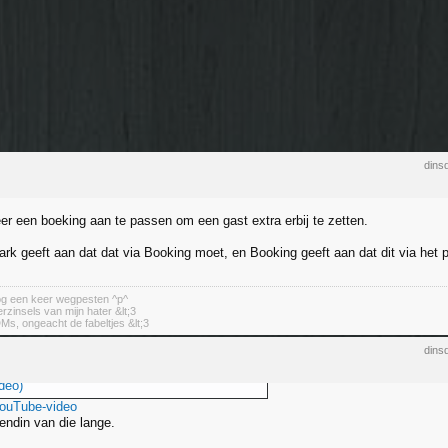
dins
er een boeking aan te passen om een gast extra erbij te zetten.
ark geeft aan dat dat via Booking moet, en Booking geeft aan dat dit via het
nog een keer wegpesten ^p^
erzinsels van mijn hater &lt;3
DMs, ongeacht de fabeltjes &lt;3
dins
deo)
YouTube-video
iendin van die lange.