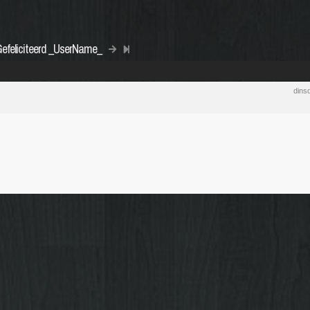
Gefeliciteerd _UserName_
dins