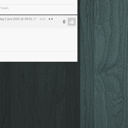
 Twain.
dag 2 juni 2026 @ 08:51
:27
#104