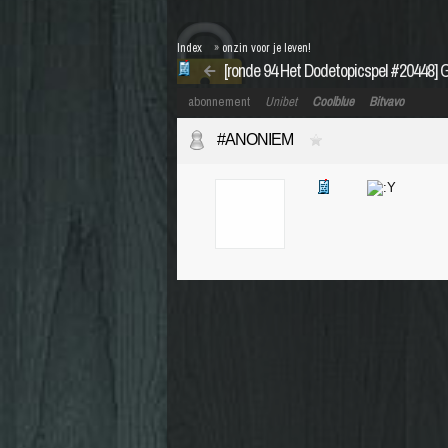
Index
»
onzin voor je leven!
[ronde 94 Het Dodetopicspel #20448] 
abonnement
Unibet
Coolblue
Bitvavo
#ANONIEM