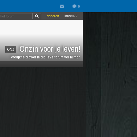
doneren
inbreuk?
Onzin voor je leven!
ONZ
Vrolijkheid troef in dit lieve forum vol humor.