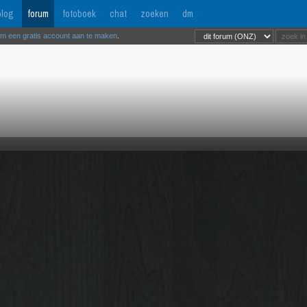
log
forum
fotoboek
chat
zoeken
dm
om een gratis account aan te maken
.