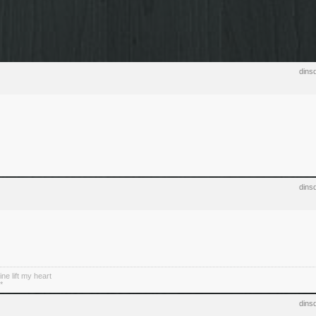
dins
dins
ne lift my heart
*
dins