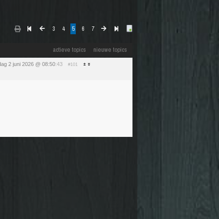
3
4
5
6
7
actieve topics
nieuwe topics
dag 2 juni 2026 @ 08:50
:43
#101