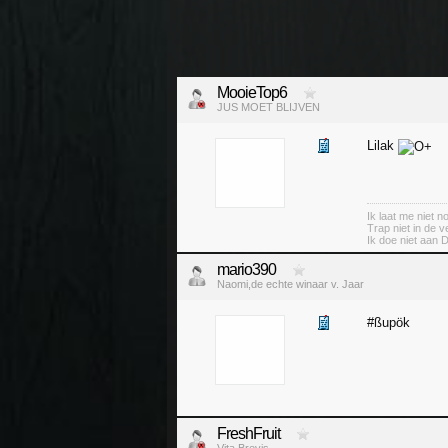
MooieTop6
JUS MOET BLIJVEN
Lilak
Ik laat me niet 
Trap niet in de v
Ik doe niet aan 
mario390
Naomi,de echte winaar v. Jaar
#ßupök
FreshFruit