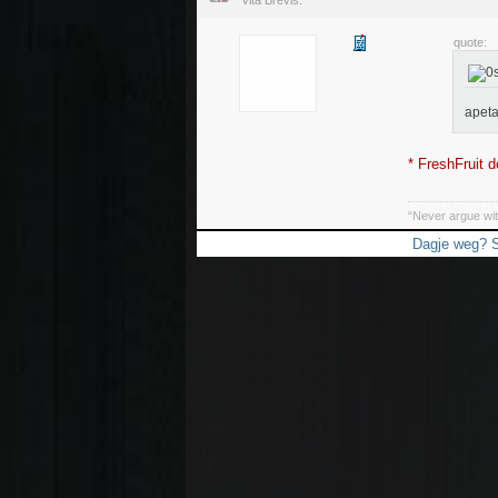
Vita Brevis.
quote:
apet
* FreshFruit d
“Never argue wit
Dagje weg? S