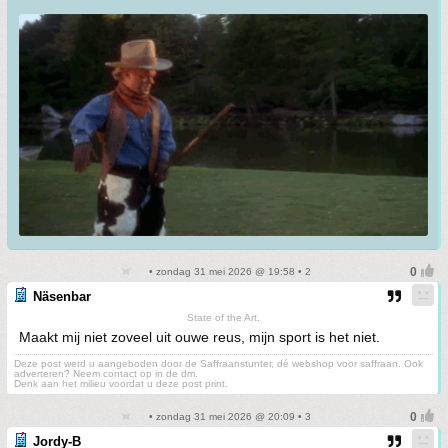
• zondag 31 mei 2026 @ 19:58 • 2
Näsenbar
State of the Art.
Maakt mij niet zoveel uit ouwe reus, mijn sport is het niet.
Deze post werd u aangeboden door de Saffraanstunter, dé webshop voor saffraan. Ook
adverteren? Neem contact op in de dm.
Denk aan het milieu voordat u deze post print.
• zondag 31 mei 2026 @ 20:09 • 3
Jordy-B