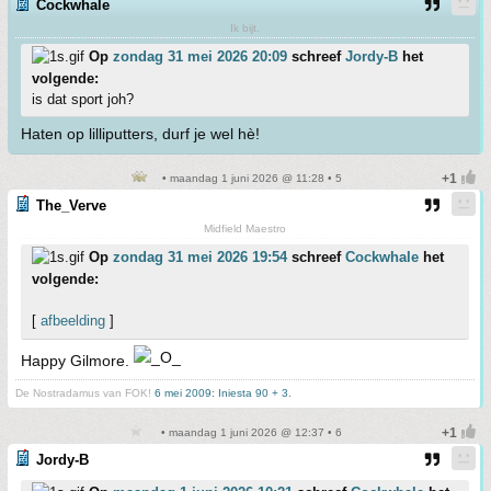
Cockwhale
Ik bijt.
Op
zondag 31 mei 2026 20:09
schreef
Jordy-B
het
volgende:
is dat sport joh?
Haten op lilliputters, durf je wel hè!
• maandag 1 juni 2026 @ 11:28 • 5
The_Verve
Midfield Maestro
Op
zondag 31 mei 2026 19:54
schreef
Cockwhale
het
volgende:
[
afbeelding
]
Happy Gilmore.
De Nostradamus van FOK!
6 mei 2009: Iniesta 90 + 3.
• maandag 1 juni 2026 @ 12:37 • 6
Jordy-B