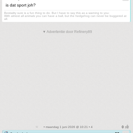
is dat sport joh?
Bestiality sure is a fun thing to do. But I have to say this as a warning to you:
With almost all animals you can have a ball, but the hedgehog can never be buggered at
all.
▼ Advertentie door Refinery89
• maandag 1 juni 2026 @ 10:21 • 4