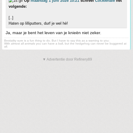
Op
maandag 1 juni 2026 10:21
schreef
Cockwhale
het
volgende:
[..]
Haten op lilliputters, durf je wel hè!
Ja, maar je bent het leven van je knieën niet zeker.
Bestiality sure is a fun thing to do. But I have to say this as a warning to you:
With almost all animals you can have a ball, but the hedgehog can never be buggered at
all.
▼ Advertentie door Refinery89