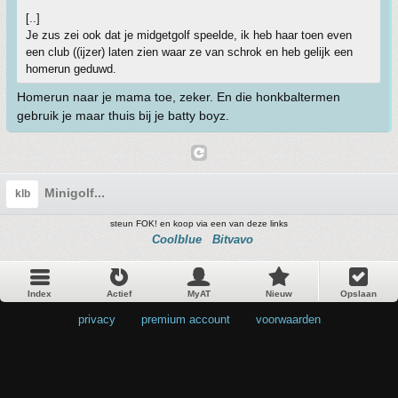
[..]
Je zus zei ook dat je midgetgolf speelde, ik heb haar toen even
een club ((ijzer) laten zien waar ze van schrok en heb gelijk een
homerun geduwd.
Homerun naar je mama toe, zeker. En die honkbaltermen
gebruik je maar thuis bij je batty boyz.
Minigolf...
klb
steun FOK! en koop via een van deze links
Coolblue
Bitvavo
Index
Actief
MyAT
Nieuw
Opslaan
privacy
•
premium account
•
voorwaarden