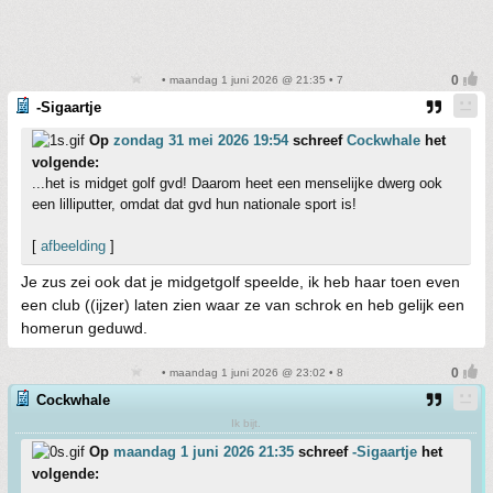
• maandag 1 juni 2026 @ 21:35 • 7
-Sigaartje
Op
zondag 31 mei 2026 19:54
schreef
Cockwhale
het
volgende:
...het is midget golf gvd! Daarom heet een menselijke dwerg ook
een lilliputter, omdat dat gvd hun nationale sport is!
[
afbeelding
]
Je zus zei ook dat je midgetgolf speelde, ik heb haar toen even
een club ((ijzer) laten zien waar ze van schrok en heb gelijk een
homerun geduwd.
• maandag 1 juni 2026 @ 23:02 • 8
Cockwhale
Ik bijt.
Op
maandag 1 juni 2026 21:35
schreef
-Sigaartje
het
volgende: