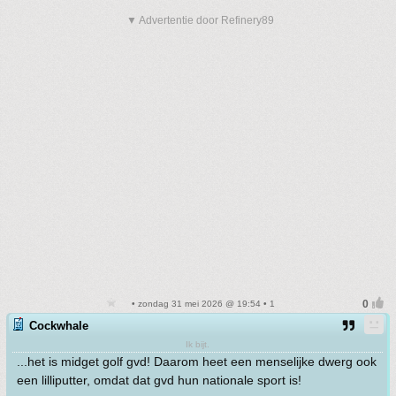
▼ Advertentie door Refinery89
• zondag 31 mei 2026 @ 19:54 • 1
Cockwhale
Ik bijt.
...het is midget golf gvd! Daarom heet een menselijke dwerg ook
een lilliputter, omdat dat gvd hun nationale sport is!