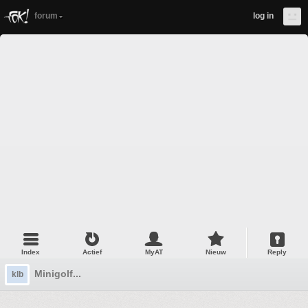
forum
log in
Index
Actief
MyAT
Nieuw
Reply
Minigolf...
klb