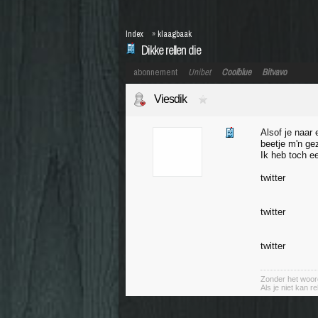
Index
»
klaagbaak
Dikke rellen die
abonnement
Unibet
Coolblue
Bitvavo
Viesdik
Alsof je naar
beetje m'n ge
Ik heb toch e
twitter
twitter
twitter
Zonder het woord
Als je niet kan r