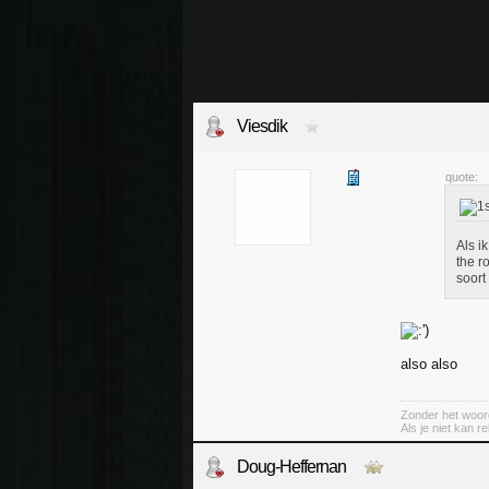
Viesdik
quote:
Als i
the r
soort
also also
Zonder het woord
Als je niet kan r
Doug-Heffernan