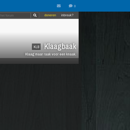
doneren
inbreuk?
Klaagbaak
KLB
Klaag maar raak voor een knaak.