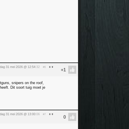
dag 31 mei 2026 @ 12:54
:32
#6
tguns, snipers on the roof,
eeft. Dit soort tuig moet je
dag 31 mei 2026 @ 13:00
:06
#7