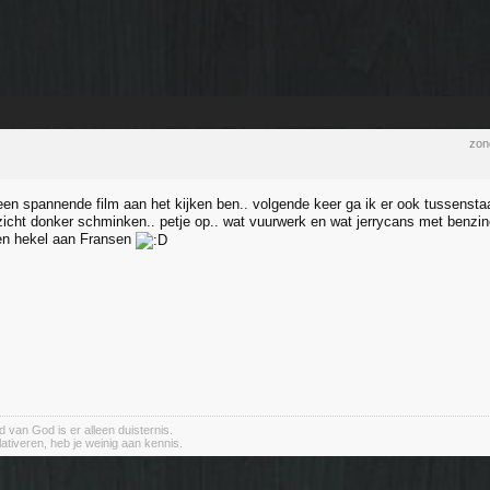
zon
 een spannende film aan het kijken ben.. volgende keer ga ik er ook tussensta
zicht donker schminken.. petje op.. wat vuurwerk en wat jerrycans met benzi
en hekel aan Fransen
 van God is er alleen duisternis.
elativeren, heb je weinig aan kennis.