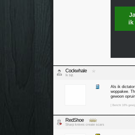
J
ik
Cockwhale
Ik bijt.
Als ik dictato
woppakee. The 
gewoon oprui
[ Bericht 16% gewi
RedShoe
Sharp knives create scars