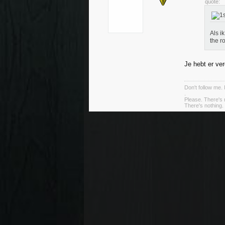
quote:
Als i
the r
Je hebt er ver
Don't follow me. 
.
Please. There's 
There's nothing. 