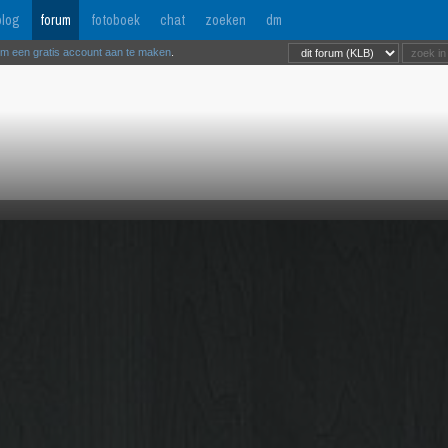
log
forum
fotoboek
chat
zoeken
dm
om een gratis account aan te maken
.