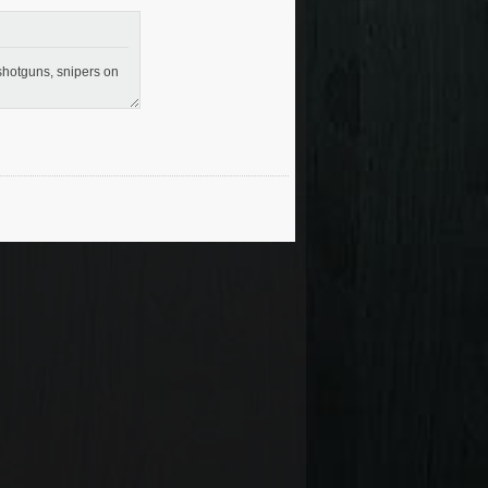
 shotguns, snipers on