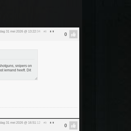
dag 31 mei 2026 @ 13:22
:04
#8
 shotguns, snipers on
st iemand heeft. Dit
dag 31 mei 2026 @ 16:51
:12
#9