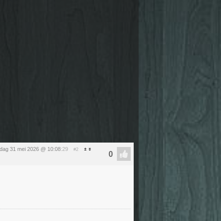
dag 31 mei 2026 @ 10:08
:29
#2