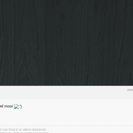
zon
wel mooi
 van God is er alleen duisternis.