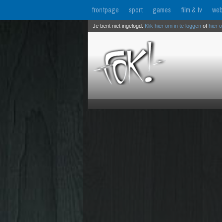
frontpage
sport
games
film & tv
web
Je bent niet ingelogd.
Klik hier om in te loggen
of
hier 