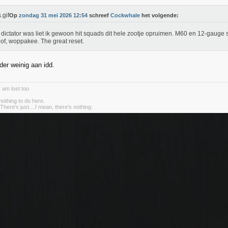
Op
zondag 31 mei 2026 12:54
schreef
Cockwhale
het volgende:
k dictator was liet ik gewoon hit squads dit hele zootje opruimen. M60 en 12-gauge
oof, woppakee. The great reset.
der weinig aan idd.
I am lost too
nothing to do here.
There's just....I mean, there's nothing.