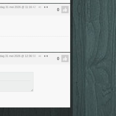
dag 31 mei 2026 @ 11:16
:42
#3
dag 31 mei 2026 @ 12:36
:50
#4