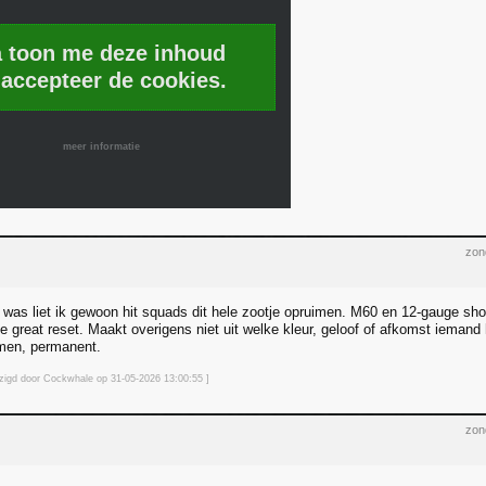
a toon me deze inhoud
 accepteer de cookies.
meer informatie
zon
r was liet ik gewoon hit squads dit hele zootje opruimen. M60 en 12-gauge sho
great reset. Maakt overigens niet uit welke kleur, geloof of afkomst iemand h
men, permanent.
jzigd door Cockwhale op 31-05-2026 13:00
:55
]
zon