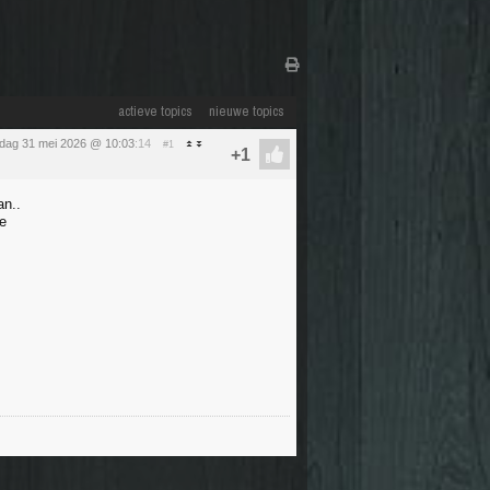
actieve topics
nieuwe topics
dag 31 mei 2026 @ 10:03
:14
#1
an..
ne