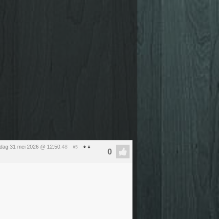
dag 31 mei 2026 @ 12:50
:48
#5