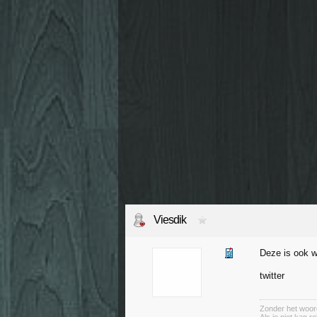
Viesdik
Deze is ook 
twitter
Zonder het woord