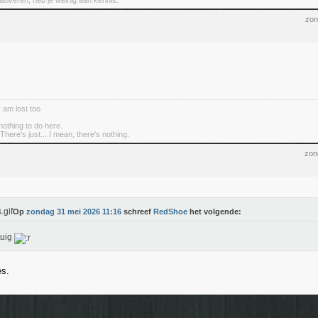
elativeren, heb je weinig aan kennis.
zon
I am lost too
nothing to do here.
There's just....I mean, there's nothing.
zon
Op
zondag 31 mei 2026 11:16
schreef
RedShoe
het volgende:
tuig
es.