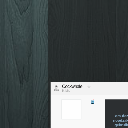
Cockwhale
Ik bijt.
om dez
noodzake
gebruik