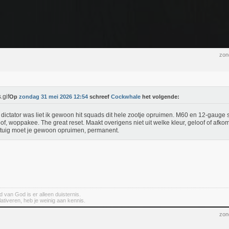
zon
Op
zondag 31 mei 2026 12:54
schreef
Cockwhale
het volgende:
k dictator was liet ik gewoon hit squads dit hele zootje opruimen. M60 en 12-gauge
oof, woppakee. The great reset. Maakt overigens niet uit welke kleur, geloof of afkom
 tuig moet je gewoon opruimen, permanent.
 van God is er alleen duisternis.
elativeren, heb je weinig aan kennis.
zon