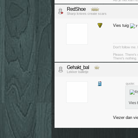
Als je niet kan r
RedShoe
Sharp knives create scars
Vies tuig
Don't follow me. 
.
Please. There's 
There's nothing. 
Gehakt_bal
Lekker balletje
quote:
Vies 
Viezer dan vi