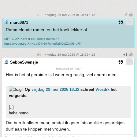
• vrijdag 29 mei 2026 @ 18:54 • 12
marc0871
Rammelende ramen en het koelt lekker af.
LIF / CIDP. Kent u dat, beste mensen?
https://youtu.be/X4KoaJ0jK6w?si=mTaNCeZ2ia5ihuFK
• vrijdag 29 mei 2026 @ 18:55 • 13
SebbeSwensje
Heraclied of niet?
Hier is het al geruime tijd weer erg rustig, viel enorm mee.
Op
vrijdag 29 mei 2026 18:32
schreef
Viesdik
het
volgende:
[..]
haha homo
Dat ben ik alleen maar, omdat ik geen fatsoenlijke gesprekjes
durf aan te knopen met vrouwen.