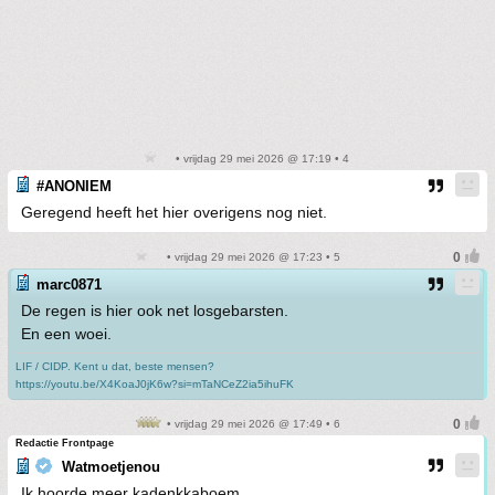
• vrijdag 29 mei 2026 @ 17:19 • 4
#ANONIEM
Geregend heeft het hier overigens nog niet.
• vrijdag 29 mei 2026 @ 17:23 • 5
marc0871
De regen is hier ook net losgebarsten.
En een woei.
LIF / CIDP. Kent u dat, beste mensen?
https://youtu.be/X4KoaJ0jK6w?si=mTaNCeZ2ia5ihuFK
• vrijdag 29 mei 2026 @ 17:49 • 6
Redactie Frontpage
Watmoetjenou
Ik hoorde meer kadenkkaboem