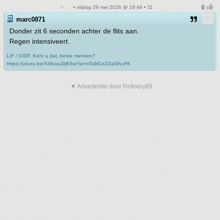
• vrijdag 29 mei 2026 @ 18:49 • 11
marc0871
Donder zit 6 seconden achter de flits aan.
Regen intensiveert.
LIF / CIDP. Kent u dat, beste mensen?
https://youtu.be/X4KoaJ0jK6w?si=mTaNCeZ2ia5ihuFK
▼ Advertentie door Refinery89