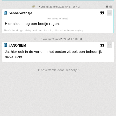
• vrijdag 29 mei 2026 @ 17:16 • 2
SebbeSwensje
Heraclied of niet?
Hier alleen nog een beetje regen.
That's the drugs talking and truth be told, I like what they're saying.
• vrijdag 29 mei 2026 @ 17:18 • 3
#ANONIEM
Ja, hier ook in de verte. In het oosten zit ook een behoorlijk
dikke lucht.
▼ Advertentie door Refinery89