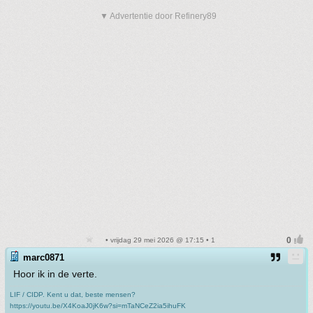
▼ Advertentie door Refinery89
• vrijdag 29 mei 2026 @ 17:15 • 1
marc0871
Hoor ik in de verte.
LIF / CIDP. Kent u dat, beste mensen?
https://youtu.be/X4KoaJ0jK6w?si=mTaNCeZ2ia5ihuFK