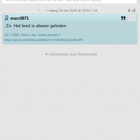
That's the drugs talking and truth be told, I like what they're saying.
• vrijdag 29 mei 2026 @ 19:01 • 14
marc0871
Zo. Het leed is alweer geleden.
LIF / CIDP. Kent u dat, beste mensen?
https://youtu.be/X4KoaJ0jK6w?si=mTaNCeZ2ia5ihuFK
▼ Advertentie door Refinery89