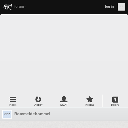
forum
log in
Index
Actief
MyAT
Nieuw
Reply
Rommeldebommel
onz