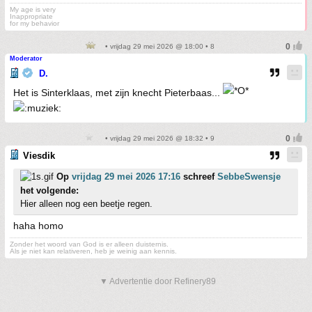
My age is very
Inappropriate
for my behavior
• vrijdag 29 mei 2026 @ 18:00 • 8
Moderator
D.
Het is Sinterklaas, met zijn knecht Pieterbaas...
• vrijdag 29 mei 2026 @ 18:32 • 9
Viesdik
Op
vrijdag 29 mei 2026 17:16
schreef
SebbeSwensje
het volgende:
Hier alleen nog een beetje regen.
haha homo
Zonder het woord van God is er alleen duisternis.
Als je niet kan relativeren, heb je weinig aan kennis.
▼ Advertentie door Refinery89