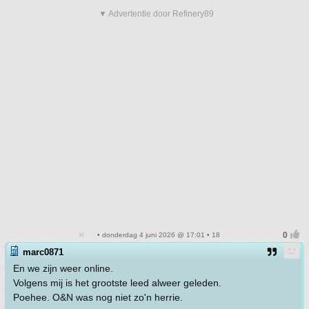
▼ Advertentie door Refinery89
• donderdag 4 juni 2026 @ 17:01 • 18
marc0871
En we zijn weer online.
Volgens mij is het grootste leed alweer geleden.
Poehee. O&N was nog niet zo'n herrie.