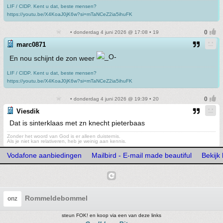
LIF / CIDP. Kent u dat, beste mensen?
https://youtu.be/X4KoaJ0jK6w?si=mTaNCeZ2ia5ihuFK
• donderdag 4 juni 2026 @ 17:08 • 19
marc0871
En nou schijnt de zon weer
LIF / CIDP. Kent u dat, beste mensen?
https://youtu.be/X4KoaJ0jK6w?si=mTaNCeZ2ia5ihuFK
• donderdag 4 juni 2026 @ 19:39 • 20
Viesdik
Dat is sinterklaas met zn knecht pieterbaas
Zonder het woord van God is er alleen duisternis.
Als je niet kan relativeren, heb je weinig aan kennis.
Vodafone aanbiedingen
Mailbird - E-mail made beautiful
Bekijk
Rommeldebommel
onz
steun FOK! en koop via een van deze links