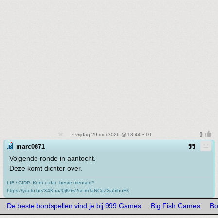
• vrijdag 29 mei 2026 @ 18:44 • 10
marc0871
Volgende ronde in aantocht.
Deze komt dichter over.
LIF / CIDP. Kent u dat, beste mensen?
https://youtu.be/X4KoaJ0jK6w?si=mTaNCeZ2ia5ihuFK
De beste bordspellen vind je bij 999 Games
Big Fish Games
Bo