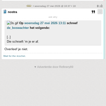
• woensdag 27 mei 2026 @ 16:37 • 18
nostra
ask why
Op
woensdag 27 mei 2026 13:11
schreef
de_boswachter
het volgende:
[..]
Die schroeft ‘m je er af.
Overleef je niet.
Wait for the ricochet.
▼ Advertentie door Refinery89