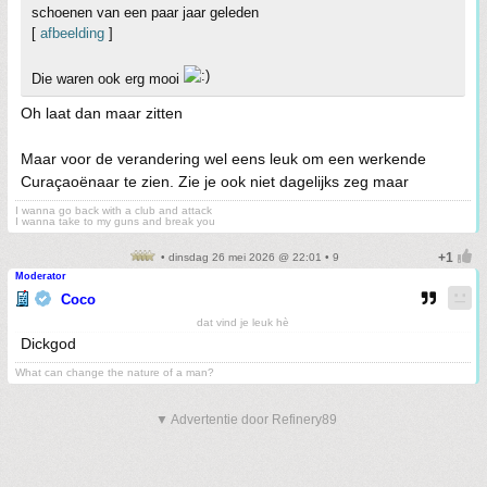
schoenen van een paar jaar geleden
[
afbeelding
]
Die waren ook erg mooi
Oh laat dan maar zitten
Maar voor de verandering wel eens leuk om een werkende
Curaçaoënaar te zien. Zie je ook niet dagelijks zeg maar
I wanna go back with a club and attack
I wanna take to my guns and break you
• dinsdag 26 mei 2026 @ 22:01 • 9
Moderator
Coco
dat vind je leuk hè
Dickgod
What can change the nature of a man?
▼ Advertentie door Refinery89