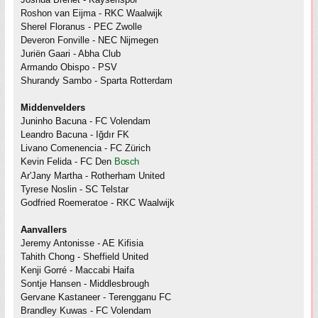
Roshon van Eijma - RKC Waalwijk
Sherel Floranus - PEC Zwolle
Deveron Fonville - NEC Nijmegen
Juriën Gaari - Abha Club
Armando Obispo - PSV
Shurandy Sambo - Sparta Rotterdam
Middenvelders
Juninho Bacuna - FC Volendam
Leandro Bacuna - Iğdır FK
Livano Comenencia - FC Zürich
Kevin Felida - FC Den
Bosch
Ar'Jany Martha - Rotherham United
Tyrese Noslin - SC Telstar
Godfried Roemeratoe - RKC Waalwijk
Aanvallers
Jeremy Antonisse - AE Kifisia
Tahith Chong - Sheffield United
Kenji Gorré - Maccabi Haifa
Sontje Hansen - Middlesbrough
Gervane Kastaneer - Terengganu FC
Brandley Kuwas - FC Volendam