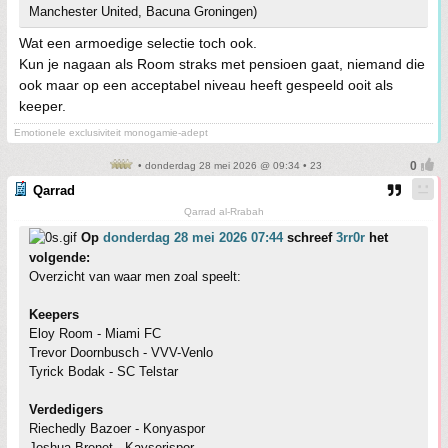
Manchester United, Bacuna Groningen)
Wat een armoedige selectie toch ook.
Kun je nagaan als Room straks met pensioen gaat, niemand die
ook maar op een acceptabel niveau heeft gespeeld ooit als
keeper.
Emotionele exclusiviteit monogamie-adept
• donderdag 28 mei 2026 @ 09:34 • 23
Qarrad
Qarrad al-Rrabah
Op
donderdag 28 mei 2026 07:44
schreef
3rr0r
het
volgende:
Overzicht van waar men zoal speelt:
Keepers
Eloy Room - Miami FC
Trevor Doornbusch - VVV-Venlo
Tyrick Bodak - SC Telstar
Verdedigers
Riechedly Bazoer - Konyaspor
Joshua Brenet - Kayserispor