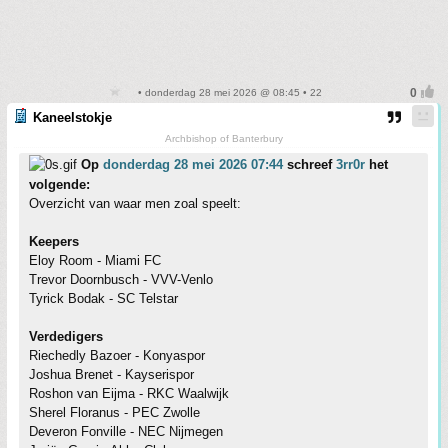
• donderdag 28 mei 2026 @ 08:45 • 22
Kaneelstokje
Archbishop of Banterbury
Op
donderdag 28 mei 2026 07:44
schreef
3rr0r
het
volgende:
Overzicht van waar men zoal speelt:
Keepers
Eloy Room - Miami FC
Trevor Doornbusch - VVV-Venlo
Tyrick Bodak - SC Telstar
Verdedigers
Riechedly Bazoer - Konyaspor
Joshua Brenet - Kayserispor
Roshon van Eijma - RKC Waalwijk
Sherel Floranus - PEC Zwolle
Deveron Fonville - NEC Nijmegen