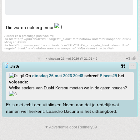
Die waren ook erg mooi
Alweer zo'n prachtige post van mij.
<a href="http://puu.sh/3kNmL" target="_blank" rel="nofollow norererer noopener" >Nicki
Minaj en ik</a>
<a href="http://www.youtube.com/watch?v=3BTsY1HAW_c target=_blank rel=nofollow"
target="_blank" rel="nofollow norererer noopener" >Mijn vissen in actie.</a>
• dinsdag 26 mei 2026 @ 21:01 • 6
3rr0r
Op
dinsdag 26 mei 2026 20:48
schreef
Pisces29
het
volgende:
Welke spelers van Dushi Korsou moeten we in de gaten houden?
Er is niet echt een uitblinker. Neem aan dat je redelijk wat
namen wel herkent. Leandro Bacuna is het uithangbord.
▼ Advertentie door Refinery89