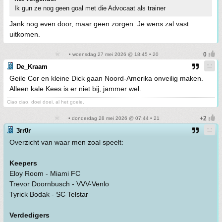
Ik gun ze nog geen goal met die Advocaat als trainer
Jank nog even door, maar geen zorgen. Je wens zal vast
uitkomen.
• woensdag 27 mei 2026 @ 18:45 • 20
De_Kraam
Geile Cor en kleine Dick gaan Noord-Amerika onveilig maken.
Alleen kale Kees is er niet bij, jammer wel.
Ciao ciao, doei doei, al het goeie.
• donderdag 28 mei 2026 @ 07:44 • 21
3rr0r
Overzicht van waar men zoal speelt:
Keepers
Eloy Room - Miami FC
Trevor Doornbusch - VVV-Venlo
Tyrick Bodak - SC Telstar
Verdedigers