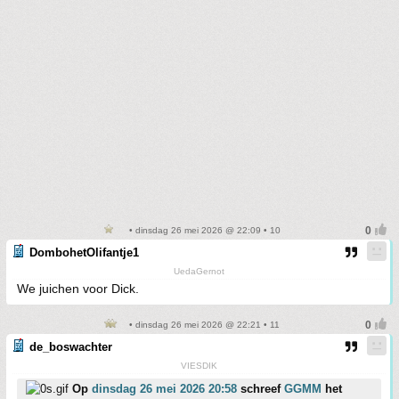
• dinsdag 26 mei 2026 @ 22:09 • 10
DombohetOlifantje1
UedaGernot
We juichen voor Dick.
• dinsdag 26 mei 2026 @ 22:21 • 11
de_boswachter
VIESDIK
Op
dinsdag 26 mei 2026 20:58
schreef
GGMM
het