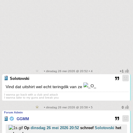
• dinsdag 26 mei 2026 @ 20:52 • 4
Solotovski
Vind dat uitshirt wel echt teringdik van ze
I wanna go back with a club and attack
I wanna take to my guns and break you
• dinsdag 26 mei 2026 @ 20:58 • 5
Forum Admin
GGMM
Op
dinsdag 26 mei 2026 20:52
schreef
Solotovski
het