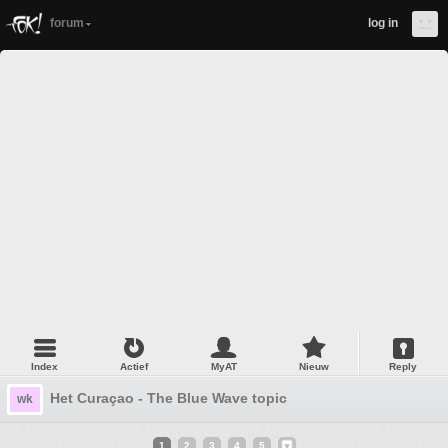
forum
log in
Index
Actief
MyAT
Nieuw
Reply
Het Curaçao - The Blue Wave topic
wk
1
2
3
4
5