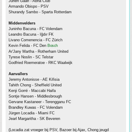
Juriën Gaari - Abha Club
Armando Obispo - PSV
Shurandy Sambo - Sparta Rotterdam
Middenvelders
Juninho Bacuna - FC Volendam
Leandro Bacuna - Iğdır FK
Livano Comenencia - FC Zürich
Kevin Felida - FC Den
Bosch
Ar'Jany Martha - Rotherham United
Tyrese Noslin - SC Telstar
Godfried Roemeratoe - RKC Waalwijk
Aanvallers
Jeremy Antonisse - AE Kifisia
Tahith Chong - Sheffield United
Kenji Gorré - Maccabi Haifa
Sontje Hansen - Middlesbrough
Gervane Kastaneer - Terengganu FC
Brandley Kuwas - FC Volendam
Jürgen Locadia - Miami FC
Jearl Margaritha - SK Beveren
(Locadia zat vroeger bij PSV, Bazoer bij Ajax, Chong jeugd