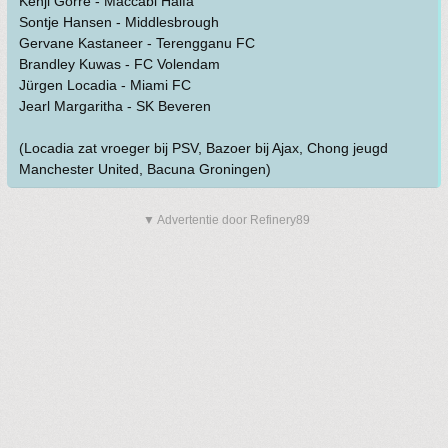
Kenji Gorré - Maccabi Haifa
Sontje Hansen - Middlesbrough
Gervane Kastaneer - Terengganu FC
Brandley Kuwas - FC Volendam
Jürgen Locadia - Miami FC
Jearl Margaritha - SK Beveren
(Locadia zat vroeger bij PSV, Bazoer bij Ajax, Chong jeugd
Manchester United, Bacuna Groningen)
▼ Advertentie door Refinery89