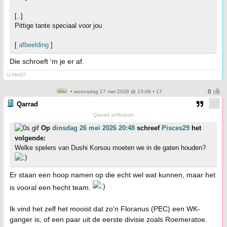
[..]
Pittige tante speciaal voor jou
[
afbeelding
]
Die schroeft ‘m je er af.
U MAD?
• woensdag 27 mei 2026 @ 15:09 • 17
Qarrad
Qarrad al-Rrabah
Op
dinsdag 26 mei 2026 20:48
schreef
Pisces29
het
volgende:
Welke spelers van Dushi Korsou moeten we in de gaten houden?
Er staan een hoop namen op die echt wel wat kunnen, maar het
is vooral een hecht team.
Ik vind het zelf het mooist dat zo'n Floranus (PEC) een WK-
ganger is, of een paar uit de eerste divisie zoals Roemeratoe.