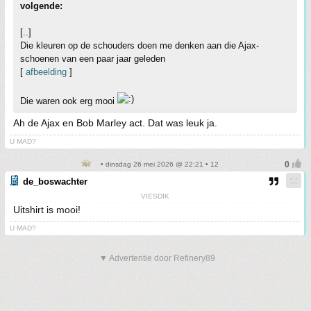
volgende:
[..]
Die kleuren op de schouders doen me denken aan die Ajax-
schoenen van een paar jaar geleden
[
afbeelding
]
Die waren ook erg mooi
Ah de Ajax en Bob Marley act. Dat was leuk ja.
U MAD?
• dinsdag 26 mei 2026 @ 22:21 • 12
de_boswachter
VIESDIK
Uitshirt is mooi!
U MAD?
▼ Advertentie door Refinery89