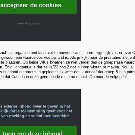
 accepteer de cookies.
meer informatie
ich als organiserend land niet te hoeven kwalificeren. Eigenlijk valt er over
 gewoon een waardeloos voetballand is. Als je kijkt naar de prestaties zie je 
te plaatsen. Op beide WK’s kwamen ze niet verder dan de groepsfase waarbij
n. Enig lichtpuntje is dat ze in ’22 nog 2 doelpunten wisten te maken. Nou ja
s gastland automatisch geplaatst. Ik weet dat ik aangaf dat groep B een prima
en dat Canada in deze geen goede reclame maakt. Op naar de volgende!
e externe inhoud weer te geven is het
lijk dat je toestemming geeft voor het
 van tracking en social mediacookies.
a toon me deze inhoud