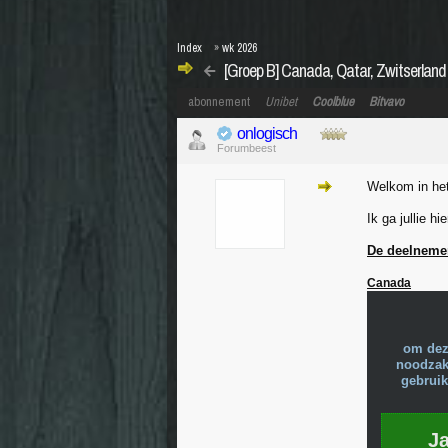
Index
»
wk 2026
[Groep B] Canada, Qatar, Zwitserland
abonnement
Unibet
Coolblue
Bitvavo
onlogisch
Forumbeest
Welkom in het
Ik ga jullie h
De deelneme
Canada
om dez
noodzake
gebruik
J