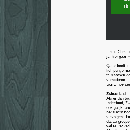
ik
Jezus Christu
ja, hier gaan 
Qatar heeft i
lichtpuntje ma
te plaatsen d
vernederen.
Sorry, hoe zee
Zwitserland
Als er dan toc
Inderdaad, Zwi
ook gelijk te
het slecht hoo
vervolgens ka
dat ze groeps
wel te verwac