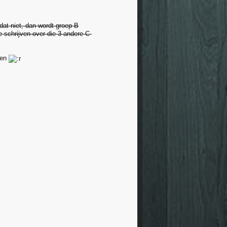
dat niet, dan wordt groep B
e schrijven over die 3 andere C-
ven