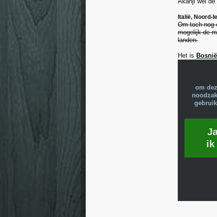
Akanji wel de 
Italië, Noord-
Om toch nog e
mogelijk de me
landen.
Het is
Bosnië
om dez
noodzake
gebruik
J
ik