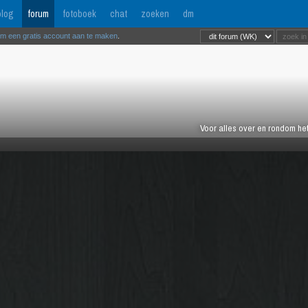
log
forum
fotoboek
chat
zoeken
dm
om een gratis account aan te maken
.
Voor alles over en rondom het