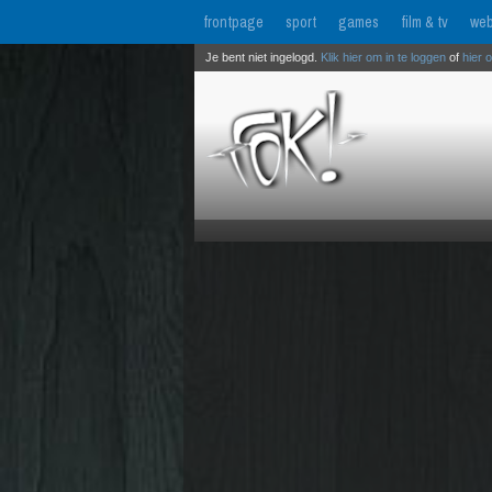
frontpage
sport
games
film & tv
web
Je bent niet ingelogd.
Klik hier om in te loggen
of
hier 