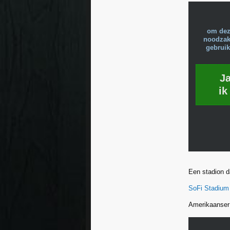
om dez
noodzake
gebruik
J
ik
Een stadion d
SoFi Stadium
Amerikaanser 