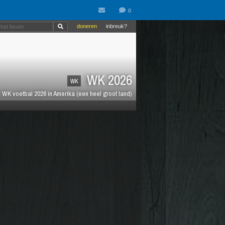
doneren
inbreuk?
WK 2026
WK
 WK voetbal 2026 in Amerika (een heel groot land)