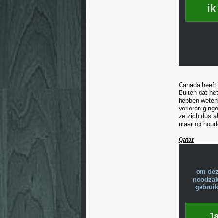
ik
Canada heeft z
Buiten dat het
hebben weten 
verloren ginge
ze zich dus al
maar op houd
Qatar
om dez
noodzake
gebruik
J