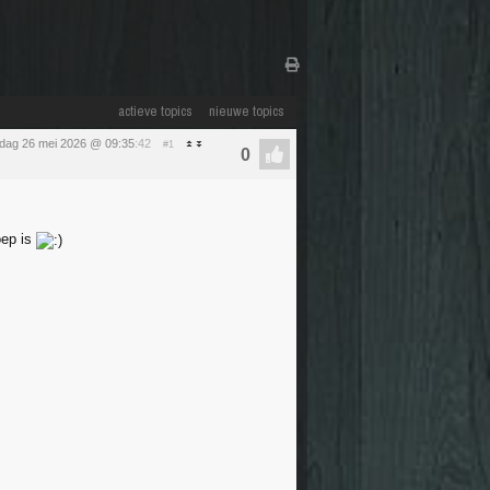
actieve topics
nieuwe topics
sdag 26 mei 2026 @ 09:35
:42
#1
oep is