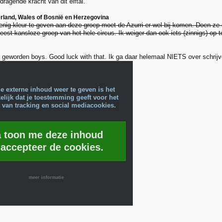
dragende kracht van dit elftal.
Ierland, Wales of Bosnië en Herzegovina
nig kleur te geven aan deze groep moet de Azurri er wel bij komen. Doen ze 
est kansloze groep van het hele circus. Ik weiger dan ook iets (zinnigs) op t
geworden boys. Good luck with that. Ik ga daar helemaal NIETS over schrij
e externe inhoud weer te geven is het
lijk dat je toestemming geeft voor het
 van tracking en social mediacookies.
a toon me deze inhoud
 accepteer de cookies.
meer informatie