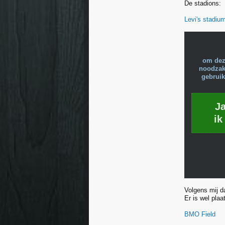
De stadions:
Levi's stadiu
om dez
noodzake
gebruik
J
ik
Volgens mij d
Er is wel pla
BMO Field