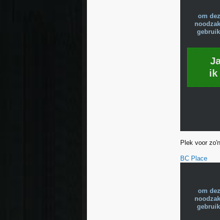
om dez
noodzake
gebruik
J
ik
Plek voor zo'
BC Place
om dez
noodzake
gebruik