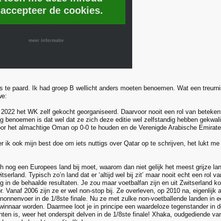
 accepteer de cookies.
meer informatie
s te paard. Ik had groep B wellicht anders moeten benoemen. Wat een treurnis
we:
n 2022 het WK zelf gekocht georganiseerd. Daarvoor nooit een rol van betekent
g benoemen is dat wel dat ze zich deze editie wel zelfstandig hebben gekwalif
oor het almachtige Oman op 0-0 te houden en de Verenigde Arabische Emiraten
r ik ook mijn best doe om iets nuttigs over Qatar op te schrijven, het lukt m
h nog een Europees land bij moet, waarom dan niet gelijk het meest grijze land
tserland. Typisch zo’n land dat er ‘altijd wel bij zit’ maar nooit echt een rol 
rug in de behaalde resultaten. Je zou maar voetbalfan zijn en uit Zwitserlan
r. Vanaf 2006 zijn ze er wel non-stop bij. Ze overleven, op 2010 na, eigenlijk 
nonnenvoer in de 1/8ste finale. Nu ze met zulke non-voetballende landen in ee
winnaar worden. Daarmee loot je in principe een waardeloze tegenstander in d
hten is, weer het onderspit delven in de 1/8ste finale! Xhaka, oudgediende v