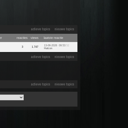
actieve topics
nieuwe topics
er
reacties
views
laatste reactie
13-06-2026 09:53
:52
3
1.747
Halcon
actieve topics
nieuwe topics
actieve topics
nieuwe topics