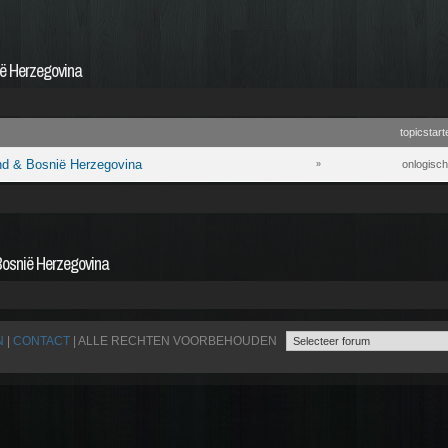
ië Herzegovina
topicstart
and & Bosnië Herzegovina
onlogisch
»
Bosnië Herzegovina
N
|
CONTACT
| ALLE RECHTEN VOORBEHOUDEN