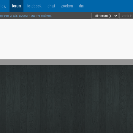
log
forum
fotoboek
chat
zoeken
dm
om een gratis account aan te maken
.