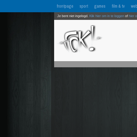
frontpage
sport
games
film & tv
web
Je bent niet ingelogd.
Klik hier om in te loggen
of
hier 