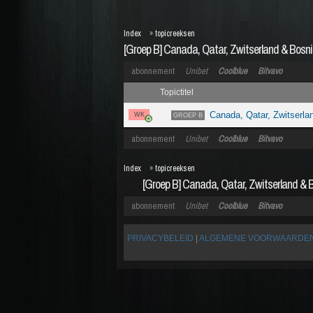
Index
»
topicreeksen
[Groep B] Canada, Qatar, Zwitserland & Bosn
abonnement
Unibet
Coolblue
Bitvavo
Topictitel
Canada, Qatar, Zwitserl
WK
GROEP B
abonnement
Unibet
Coolblue
Bitvavo
Index
»
topicreeksen
[Groep B] Canada, Qatar, Zwitserland & 
abonnement
Unibet
Coolblue
Bitvavo
PRIVACYBELEID
|
ALGEMENE VOORWAARDE