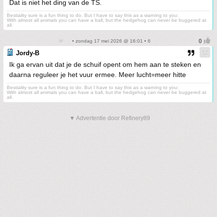
Dat is niet het ding van de TS.
Bestiality sure is a fun thing to do. But I have to say this as a warning to you:
With almost all animals you can have a ball, but the hedgehog can never be buggered at
all.
• zondag 17 mei 2026 @ 16:01 • 6
Jordy-B
Ik ga ervan uit dat je de schuif opent om hem aan te steken en
daarna reguleer je het vuur ermee. Meer lucht=meer hitte
Bestiality sure is a fun thing to do. But I have to say this as a warning to you:
With almost all animals you can have a ball, but the hedgehog can never be buggered at
all.
▼ Advertentie door Refinery89