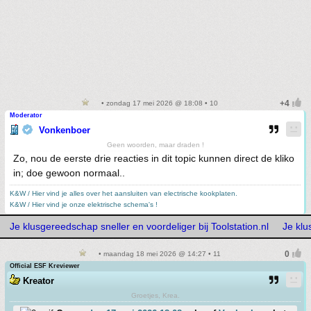
• zondag 17 mei 2026 @ 18:08 • 10
Moderator
Vonkenboer
Geen woorden, maar draden !
Zo, nou de eerste drie reacties in dit topic kunnen direct de kliko
in; doe gewoon normaal..
K&W / Hier vind je alles over het aansluiten van electrische kookplaten.
K&W / Hier vind je onze elektrische schema's !
Je klusgereedschap sneller en voordeliger bij Toolstation.nl
Je klu
• maandag 18 mei 2026 @ 14:27 • 11
Official ESF Kreviewer
Kreator
Groetjes, Krea.