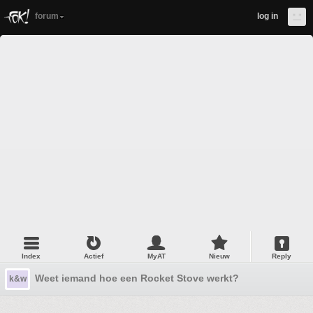
forum
log in
Index
Actief
MyAT
Nieuw
Reply
Weet iemand hoe een Rocket Stove werkt?
k&w