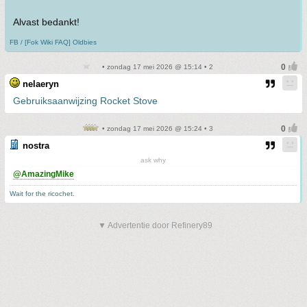
Alvast bedankt!
FB / [Fok Wiki FAQ] Oldbies
• zondag 17 mei 2026 @ 15:14 • 2
nelaeryn
Gebruiksaanwijzing Rocket Stove
• zondag 17 mei 2026 @ 15:24 • 3
nostra
ask why
@AmazingMike
Wait for the ricochet.
▼ Advertentie door Refinery89