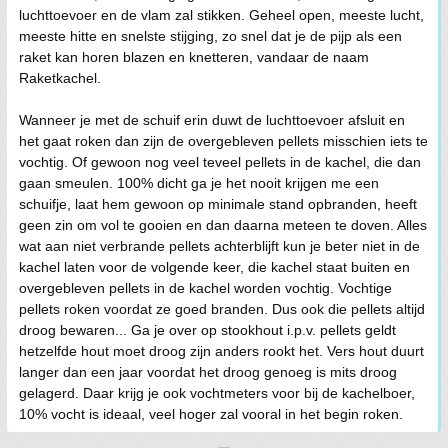
luchttoevoer en de vlam zal stikken. Geheel open, meeste lucht,
meeste hitte en snelste stijging, zo snel dat je de pijp als een
raket kan horen blazen en knetteren, vandaar de naam
Raketkachel.
Wanneer je met de schuif erin duwt de luchttoevoer afsluit en
het gaat roken dan zijn de overgebleven pellets misschien iets te
vochtig. Of gewoon nog veel teveel pellets in de kachel, die dan
gaan smeulen. 100% dicht ga je het nooit krijgen me een
schuifje, laat hem gewoon op minimale stand opbranden, heeft
geen zin om vol te gooien en dan daarna meteen te doven. Alles
wat aan niet verbrande pellets achterblijft kun je beter niet in de
kachel laten voor de volgende keer, die kachel staat buiten en
overgebleven pellets in de kachel worden vochtig. Vochtige
pellets roken voordat ze goed branden. Dus ook die pellets altijd
droog bewaren... Ga je over op stookhout i.p.v. pellets geldt
hetzelfde hout moet droog zijn anders rookt het. Vers hout duurt
langer dan een jaar voordat het droog genoeg is mits droog
gelagerd. Daar krijg je ook vochtmeters voor bij de kachelboer,
10% vocht is ideaal, veel hoger zal vooral in het begin roken.