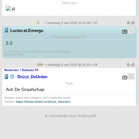
DSIGoden
• zaterdag 9 mei 2026 @ 21:48 • 27
Luctor.et.Emergo
Fremantle Dockers FC
2-2
Autore Deo, favente Regina Luctor et Emergo
Fuck the EBU.
• zaterdag 9 mei 2026 @ 21:53 • 28
Moderator / Redactie FP
Drizzt_DoUrden
Rawr
Ach De Graafschap.
Dingen doen met dingen, da's machtig mooi
Twitch:
https://www.twitch.tv/drizzt_dourden
▼ Advertentie door Refinery89