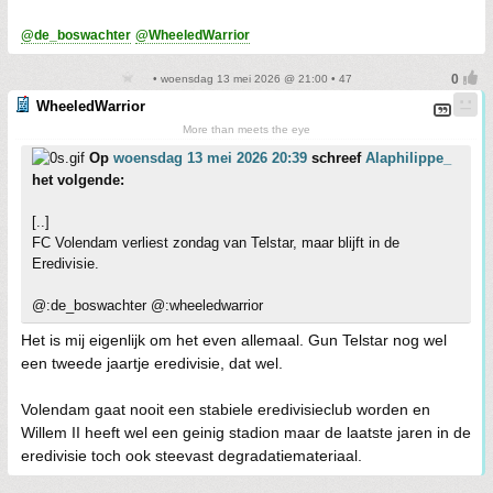
@de_boswachter
@WheeledWarrior
• woensdag 13 mei 2026 @ 21:00 • 47
WheeledWarrior
More than meets the eye
Op
woensdag 13 mei 2026 20:39
schreef
Alaphilippe_
het volgende:
[..]
FC Volendam verliest zondag van Telstar, maar blijft in de
Eredivisie.
@:de_boswachter @:wheeledwarrior
Het is mij eigenlijk om het even allemaal. Gun Telstar nog wel
een tweede jaartje eredivisie, dat wel.
Volendam gaat nooit een stabiele eredivisieclub worden en
Willem II heeft wel een geinig stadion maar de laatste jaren in de
eredivisie toch ook steevast degradatiemateriaal.