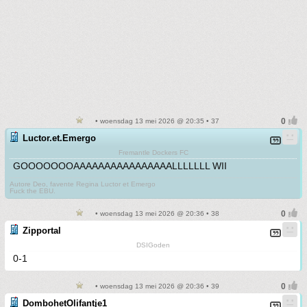
• woensdag 13 mei 2026 @ 20:35 • 37
Luctor.et.Emergo
Fremantle Dockers FC
GOOOOOOOAAAAAAAAAAAAAAAALLLLLLL WII
Autore Deo, favente Regina Luctor et Emergo
Fuck the EBU.
• woensdag 13 mei 2026 @ 20:36 • 38
Zipportal
DSIGoden
0-1
• woensdag 13 mei 2026 @ 20:36 • 39
DombohetOlifantje1