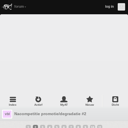
forum
log in
Index
Actief
MyAT
Nieuw
Dicht
Nacompetitie promotie/degradatie #2
vbl
1
2
3
4
5
6
7
8
9
10
11