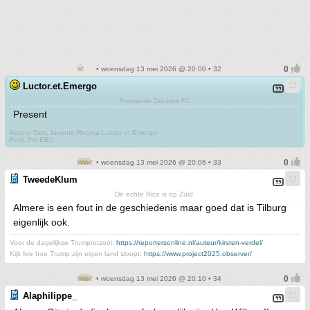
• woensdag 13 mei 2026 @ 20:00 • 32
Luctor.et.Emergo
Fremantle Dockers FC
Present
Autore Deo, favente Regina Luctor et Emergo
Fuck the EBU.
• woensdag 13 mei 2026 @ 20:06 • 33
TweedeKlum
De echte Rico is op Zuid.
Almere is een fout in de geschiedenis maar goed dat is Tilburg
eigenlijk ook.
Voor de dagelijkse Trumprotzooi:
https://reportersonline.nl/auteur/kirsten-verdel/
Kijk live hoe Trump zijn eigen land sloopt:
https://www.project2025.observer/
• woensdag 13 mei 2026 @ 20:10 • 34
Alaphilippe_