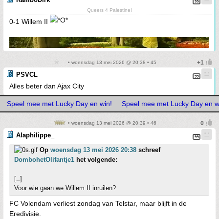
Queers 4 Palestine!
0-1 Willem II
• woensdag 13 mei 2026 @ 20:38 • 45
PSVCL
Alles beter dan Ajax City
Speel mee met Lucky Day en win!
Speel mee met Lucky Day en w
• woensdag 13 mei 2026 @ 20:39 • 46
Alaphilippe_
Op
woensdag 13 mei 2026 20:38
schreef
DombohetOlifantje1
het volgende:
[..]
Voor wie gaan we Willem II inruilen?
FC Volendam verliest zondag van Telstar, maar blijft in de
Eredivisie.