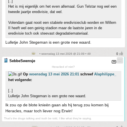
[..]
Het is mij eigenlijk om het even allemaal. Gun Telstar nog wel een
tweede jaartje eredivisie, dat wel.
Volendam gaat nooit een stabiele eredivisieclub worden en Willem
II heeft wel een geinig stadion maar de laatste jaren in de
eredivisie toch ook steevast degradatiemateriaal.
Lulletje John Stegeman is een grote nee waard.
• woensdag 13 mei 2026 @ 21:09 • 49
SebbeSwensje
Heraclied of niet?
Op
woensdag 13 mei 2026 21:01
schreef
Alaphilippe_
het volgende:
[..]
Lulletje John Stegeman is een grote nee waard.
Ik zou op de blote knieën gaan als hij terug zou komen bij
Heracles, maar toch liever nog Erwin!
That's the drugs talking and truth be told, I like what they're saying.