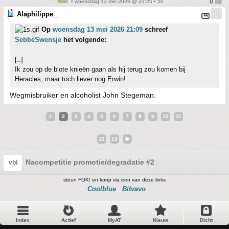
• woensdag 13 mei 2026 @ 21:25 • 50
Alaphilippe_
Op
woensdag 13 mei 2026 21:09
schreef
SebbeSwensje
het volgende:
[..]
Ik zou op de blote knieën gaan als hij terug zou komen bij
Heracles, maar toch liever nog Erwin!
Wegmisbruiker en alcoholist John Stegeman.
1
2
3
4
5
6
7
8
9
10
11
12
13
Nacompetitie promotie/degradatie #2
vbl
steun FOK! en koop via een van deze links
Coolblue
Bitvavo
Index
Actief
MyAT
Nieuw
Dicht