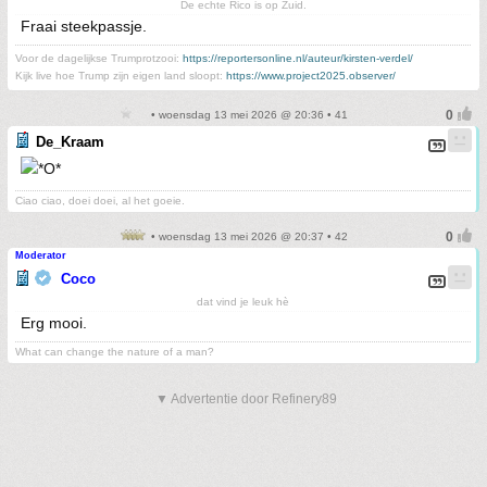
De echte Rico is op Zuid.
Fraai steekpassje.
Voor de dagelijkse Trumprotzooi:
https://reportersonline.nl/auteur/kirsten-verdel/
Kijk live hoe Trump zijn eigen land sloopt:
https://www.project2025.observer/
• woensdag 13 mei 2026 @ 20:36 • 41
De_Kraam
Ciao ciao, doei doei, al het goeie.
• woensdag 13 mei 2026 @ 20:37 • 42
Moderator
Coco
dat vind je leuk hè
Erg mooi.
What can change the nature of a man?
▼ Advertentie door Refinery89