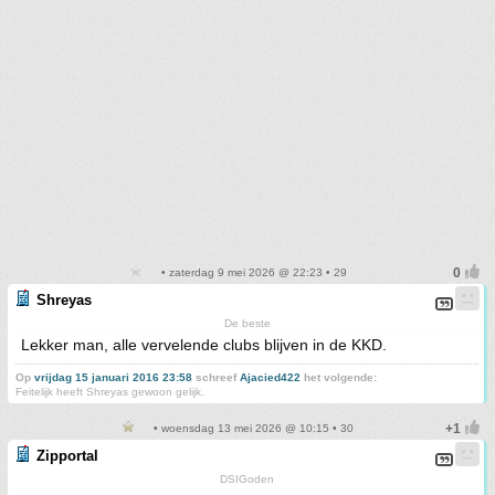
• zaterdag 9 mei 2026 @ 22:23 • 29
Shreyas
De beste
Lekker man, alle vervelende clubs blijven in de KKD.
Op
vrijdag 15 januari 2016 23:58
schreef
Ajacied422
het volgende:
Feitelijk heeft Shreyas gewoon gelijk.
• woensdag 13 mei 2026 @ 10:15 • 30
Zipportal
DSIGoden