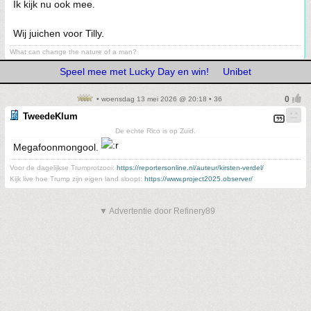
Ik kijk nu ook mee.
Wij juichen voor Tilly.
What can change the nature of a man?
Speel mee met Lucky Day en win!
Unibet
• woensdag 13 mei 2026 @ 20:18 • 36
TweedeKlum
De echte Rico is op Zuid.
Megafoonmongool.
Voor de dagelijkse Trumprotzooi:
https://reportersonline.nl/auteur/kirsten-verdel/
Kijk live hoe Trump zijn eigen land sloopt:
https://www.project2025.observer/
▼ Advertentie door Refinery89