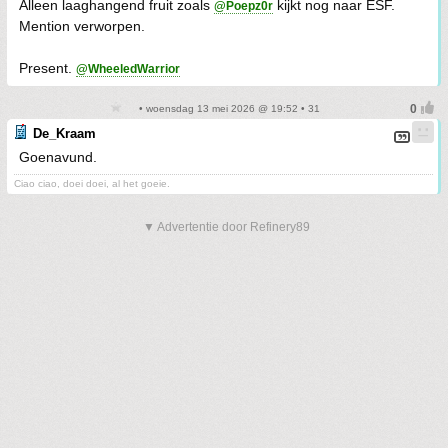
Alleen laaghangend fruit zoals
kijkt nog naar ESF.
@Poepz0r
Mention verworpen.
Present.
@WheeledWarrior
• woensdag 13 mei 2026 @ 19:52 • 31
De_Kraam
Goenavund.
Ciao ciao, doei doei, al het goeie.
▼ Advertentie door Refinery89