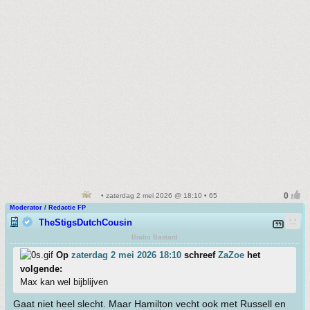
• zaterdag 2 mei 2026 @ 18:10 • 65
Moderator / Redactie FP
TheStigsDutchCousin
Brabo Bastard
Op
zaterdag 2 mei 2026 18:10
schreef
ZaZoe
het
volgende:
Max kan wel bijblijven
Gaat niet heel slecht. Maar Hamilton vecht ook met Russell en