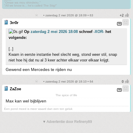
"Omae wa mou shindeiru."
"All we know is... he's called The Stig!"
• zaterdag 2 mei 2026 @ 18:09 • 63
3rr0r
Op
zaterdag 2 mei 2026 18:08
schreef
-XOR-
het
volgende:
[..]
Kwam in eerste instantie heel slecht weg, stond weer stil, snap
niet hoe hij dat nu al 3 keer achter elkaar voor elkaar krijgt.
Gewend een Mercedes te rijden nu
• zaterdag 2 mei 2026 @ 18:10 • 64
ZaZoe
The spice of life
Max kan wel bijblijven
Een pond moed is meer waard dan een ton geluk
▼ Advertentie door Refinery89