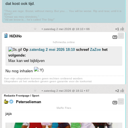
dat kost ook tijd.
"They are rage. Brutal, without mercy. But you.... You will be worse. Rip and tear, until it is
done!"
"Omae wa mou shindeiru."
"All we know is... he's called The Stig!"
• zaterdag 2 mei 2026 @ 18:10 • 66
HiDiHo
hdhmedia.online
Op
zaterdag 2 mei 2026 18:10
schreef
ZaZoe
het
volgende:
Max kan wel bijblijven
Nu nog inhalen
Aan mijn uitspraken kunnen geen rechten ontleend worden
Uitspraken uit het verleden geven geen garantie voor de toekomst
• zaterdag 2 mei 2026 @ 18:11 • 67
Redactie Frontpage / Sport
Peterselieman
Maffe Fries
jaja