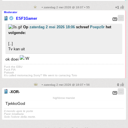
• zaterdag 2 mei 2026 @ 18:07 • 55
Moderator
ESF1Gamer
Op
zaterdag 2 mei 2026 18:06
schreef
Poepz0r
het
volgende:
[..]
Tv kan uit
ok doei
Fuck the EBU
Fuck FIA
Pakaak
It's called motorracing.Sorry? We went to carracing Toto
• zaterdag 2 mei 2026 @ 18:07 • 56
-XOR-
highbrow marxist
TjekkoGod
Il mondo apre le porte
Pace totalitaria
Solo l'odore della morte.