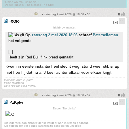
"Omae wa mou shindeiru."
"All we know is... he's called The Stig!"
• zaterdag 2 mei 2026 @ 18:08 • 58
-XOR-
highbrow marxist
Op
zaterdag 2 mei 2026 18:06
schreef
Peterselieman
het volgende:
[..]
Heeft zijn Red Bull flink breed gemaakt
Kwam in eerste instantie heel slecht weg, stond weer stil, snap
niet hoe hij dat nu al 3 keer achter elkaar voor elkaar krijgt.
Il mondo apre le porte
Pace totalitaria
Solo l'odore della morte.
• zaterdag 2 mei 2026 @ 18:08 • 59
PzKpfw
Devon 'No Limits'
Als iedereen aan zichzelf denkt wordt er aan iedereen gedacht.
Op fietsen zonder bende kwam'm zie schooieren um spek