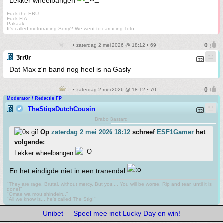
Lekker wheelbangen
Fuck the EBU
Fuck FIA
Pakaak
It's called motorracing.Sorry? We went to carracing Toto
• zaterdag 2 mei 2026 @ 18:12 • 69
3rr0r
Dat Max z'n band nog heel is na Gasly
• zaterdag 2 mei 2026 @ 18:12 • 70
Moderator / Redactie FP
TheStigsDutchCousin
Brabo Bastard
Op
zaterdag 2 mei 2026 18:12
schreef
ESF1Gamer
het
volgende:
Lekker wheelbangen
En het eindigde niet in een tranendal
"They are rage. Brutal, without mercy. But you.... You will be worse. Rip and tear, until it is
done!"
"Omae wa mou shindeiru."
"All we know is... he's called The Stig!"
Unibet
Speel mee met Lucky Day en win!