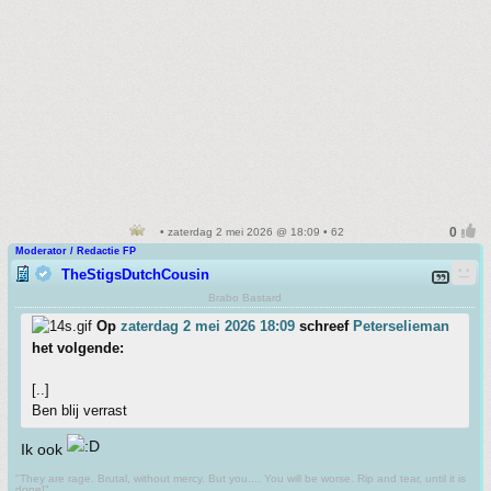
• zaterdag 2 mei 2026 @ 18:09 • 62
Moderator / Redactie FP
TheStigsDutchCousin
Brabo Bastard
Op
zaterdag 2 mei 2026 18:09
schreef
Peterselieman
het volgende:
[..]
Ben blij verrast
Ik ook
"They are rage. Brutal, without mercy. But you.... You will be worse. Rip and tear, until it is
done!"