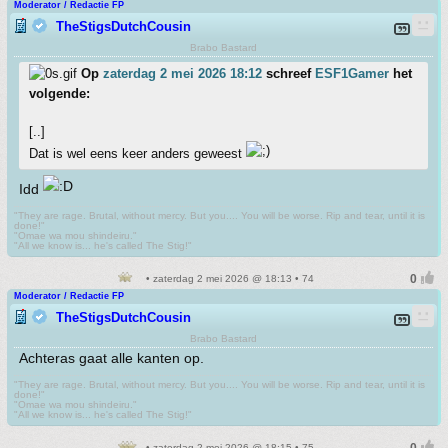
Moderator / Redactie FP
TheStigsDutchCousin
Brabo Bastard
Op
zaterdag 2 mei 2026 18:12
schreef
ESF1Gamer
het
volgende:
[..]
Dat is wel eens keer anders geweest
Idd
"They are rage. Brutal, without mercy. But you.... You will be worse. Rip and tear, until it is
done!"
"Omae wa mou shindeiru."
"All we know is... he's called The Stig!"
• zaterdag 2 mei 2026 @ 18:13 • 74
Moderator / Redactie FP
TheStigsDutchCousin
Brabo Bastard
Achteras gaat alle kanten op.
"They are rage. Brutal, without mercy. But you.... You will be worse. Rip and tear, until it is
done!"
"Omae wa mou shindeiru."
"All we know is... he's called The Stig!"
• zaterdag 2 mei 2026 @ 18:15 • 75