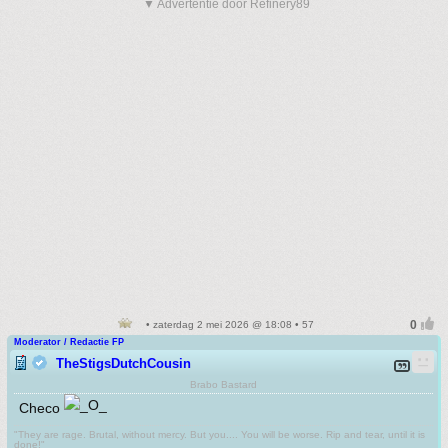
▼ Advertentie door Refinery89
• zaterdag 2 mei 2026 @ 18:08 • 57
Moderator / Redactie FP
TheStigsDutchCousin
Brabo Bastard
Checo
"They are rage. Brutal, without mercy. But you.... You will be worse. Rip and tear, until it is
done!"