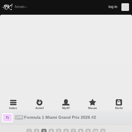
forum
log in
Index
Actief
MyAT
Nieuw
Dicht
Formula 1 Miami Grand Prix 2026 #2
f1
LIVE
1
2
3
4
5
6
7
8
9
10
11