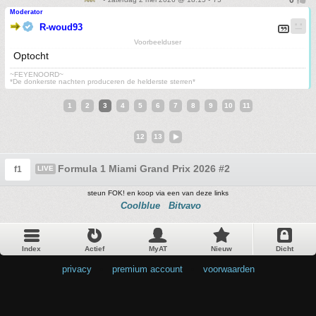
Moderator
R-woud93
Voorbeelduser
Optocht
~FEYENOORD~
*De donkerste nachten produceren de helderste sterren*
1
2
3
4
5
6
7
8
9
10
11
12
13
Formula 1 Miami Grand Prix 2026 #2
f1
LIVE
steun FOK! en koop via een van deze links
Coolblue
Bitvavo
Index
Actief
MyAT
Nieuw
Dicht
privacy
•
premium account
•
voorwaarden