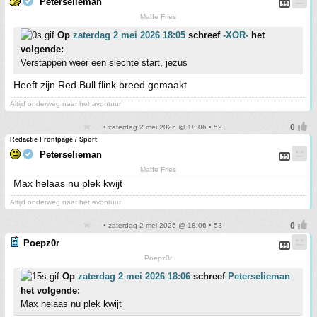
Peterselieman
Maffe Fries
Op
zaterdag 2 mei 2026 18:05
schreef
-XOR-
het
volgende:
Verstappen weer een slechte start, jezus
Heeft zijn Red Bull flink breed gemaakt
Altijd onderweg naar het avontuur
• zaterdag 2 mei 2026 @ 18:06 • 52
Redactie Frontpage / Sport
Peterselieman
Maffe Fries
Max helaas nu plek kwijt
Altijd onderweg naar het avontuur
• zaterdag 2 mei 2026 @ 18:06 • 53
Poepz0r
Poepz0r
Op
zaterdag 2 mei 2026 18:06
schreef
Peterselieman
het volgende:
Max helaas nu plek kwijt