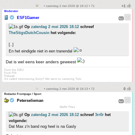
• zaterdag 2 mei 2026 @ 18:12 • 71
Moderator
ESF1Gamer
Op
zaterdag 2 mei 2026 18:12
schreef
TheStigsDutchCousin
het volgende:
[..]
En het eindigde niet in een tranendal
Dat is wel eens keer anders geweest
Fuck the EBU
Fuck FIA
Pakaak
It's called motorracing.Sorry? We went to carracing Toto
• zaterdag 2 mei 2026 @ 18:13 • 72
Redactie Frontpage / Sport
Peterselieman
Maffe Fries
Op
zaterdag 2 mei 2026 18:12
schreef
3rr0r
het
volgende:
Dat Max z'n band nog heel is na Gasly