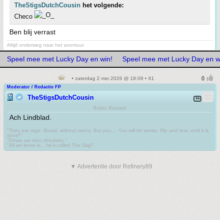
TheStigsDutchCousin
het volgende:
Checo
Ben blij verrast
Altijd onderweg naar het avontuur
Speel mee met Lucky Day en win!
Speel mee met Lucky Day en w
• zaterdag 2 mei 2026 @ 18:09 • 61
Moderator / Redactie FP
TheStigsDutchCousin
Brabo Bastard
Ach Lindblad.
"They are rage. Brutal, without mercy. But you.... You will be worse. Rip and tear, until it is
done!"
"Omae wa mou shindeiru."
"All we know is... he's called The Stig!"
▼ Advertentie door Refinery89