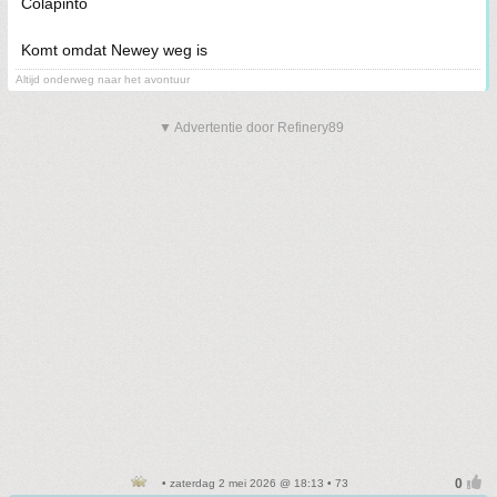
Colapinto
Komt omdat Newey weg is
Altijd onderweg naar het avontuur
▼ Advertentie door Refinery89
• zaterdag 2 mei 2026 @ 18:13 • 73