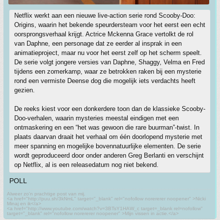
Netflix werkt aan een nieuwe live-action serie rond Scooby-Doo:
Origins, waarin het bekende speurdersteam voor het eerst een echt
oorsprongsverhaal krijgt. Actrice Mckenna Grace vertolkt de rol
van Daphne, een personage dat ze eerder al insprak in een
animatieproject, maar nu voor het eerst zelf op het scherm speelt.
De serie volgt jongere versies van Daphne, Shaggy, Velma en Fred
tijdens een zomerkamp, waar ze betrokken raken bij een mysterie
rond een vermiste Deense dog die mogelijk iets verdachts heeft
gezien.
De reeks kiest voor een donkerdere toon dan de klassieke Scooby-
Doo-verhalen, waarin mysteries meestal eindigen met een
ontmaskering en een “het was gewoon die rare buurman”-twist. In
plaats daarvan draait het verhaal om één doorlopend mysterie met
meer spanning en mogelijke bovennatuurlijke elementen. De serie
wordt geproduceerd door onder anderen Greg Berlanti en verschijnt
op Netflix, al is een releasedatum nog niet bekend.
POLL
Alweer zo'n prachtige post van mij.
<a href="http://puu.sh/3kNmL" target="_blank" rel="nofollow norererer noopener" >Nicki
Minaj en ik</a>
<a href="http://www.youtube.com/watch?v=3BTsY1HAW_c target=_blank rel=nofollow"
target="_blank" rel="nofollow norererer noopener" >Mijn vissen in actie.</a>