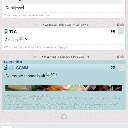
Dankjewel
Your beauty never ever scared me.
• vrijdag 24 april 2026 @ 20:48 • 5
TLC
Jinkies
\"You can call me Susan if it makes you happy\"
• maandag 8 juni 2026 @ 19:38 • 6
Forum Admin
GGMM
De eerste teaser is uit
Alweer zo'n prachtige post van mij.
<a href="http://puu.sh/3kNmL" target="_blank" rel="nofollow norererer noopener" >Nicki
Minaj en ik</a>
<a href="http://www.youtube.com/watch?v=3BTsY1HAW_c target=_blank rel=nofollow"
target="_blank" rel="nofollow norererer noopener" >Mijn vissen in actie.</a>