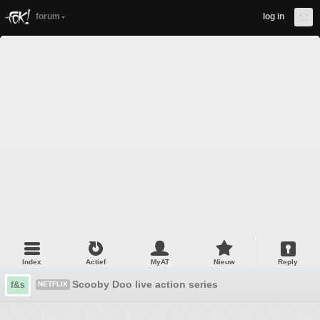
forum
log in
Index
Actief
MyAT
Nieuw
Reply
Scooby Doo live action series
f&s
NETFLIX