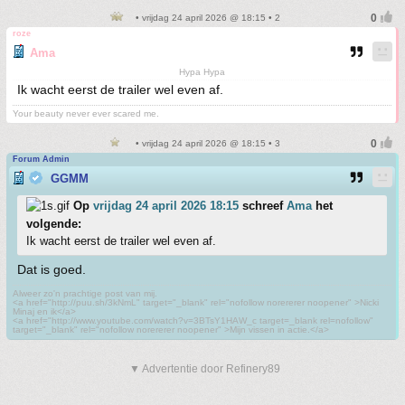
• vrijdag 24 april 2026 @ 18:15 • 2
roze
Ama
Hypa Hypa
Ik wacht eerst de trailer wel even af.
Your beauty never ever scared me.
• vrijdag 24 april 2026 @ 18:15 • 3
Forum Admin
GGMM
Op
vrijdag 24 april 2026 18:15
schreef
Ama
het
volgende:
Ik wacht eerst de trailer wel even af.
Dat is goed.
Alweer zo'n prachtige post van mij.
<a href="http://puu.sh/3kNmL" target="_blank" rel="nofollow norererer noopener" >Nicki
Minaj en ik</a>
<a href="http://www.youtube.com/watch?v=3BTsY1HAW_c target=_blank rel=nofollow"
target="_blank" rel="nofollow norererer noopener" >Mijn vissen in actie.</a>
▼ Advertentie door Refinery89