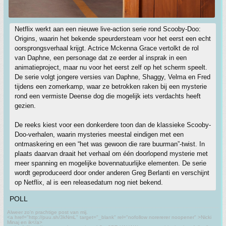
Netflix werkt aan een nieuwe live-action serie rond Scooby-Doo:
Origins, waarin het bekende speurdersteam voor het eerst een echt
oorsprongsverhaal krijgt. Actrice Mckenna Grace vertolkt de rol
van Daphne, een personage dat ze eerder al insprak in een
animatieproject, maar nu voor het eerst zelf op het scherm speelt.
De serie volgt jongere versies van Daphne, Shaggy, Velma en Fred
tijdens een zomerkamp, waar ze betrokken raken bij een mysterie
rond een vermiste Deense dog die mogelijk iets verdachts heeft
gezien.
De reeks kiest voor een donkerdere toon dan de klassieke Scooby-
Doo-verhalen, waarin mysteries meestal eindigen met een
ontmaskering en een “het was gewoon die rare buurman”-twist. In
plaats daarvan draait het verhaal om één doorlopend mysterie met
meer spanning en mogelijke bovennatuurlijke elementen. De serie
wordt geproduceerd door onder anderen Greg Berlanti en verschijnt
op Netflix, al is een releasedatum nog niet bekend.
POLL
Alweer zo'n prachtige post van mij.
<a href="http://puu.sh/3kNmL" target="_blank" rel="nofollow norererer noopener" >Nicki
Minaj en ik</a>