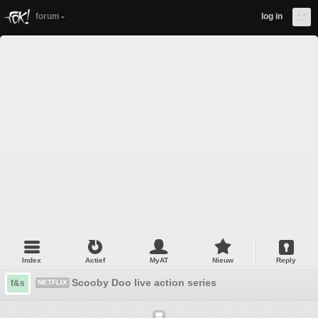
forum
log in
Index
Actief
MyAT
Nieuw
Reply
Scooby Doo live action series
f&s
NETFLIX