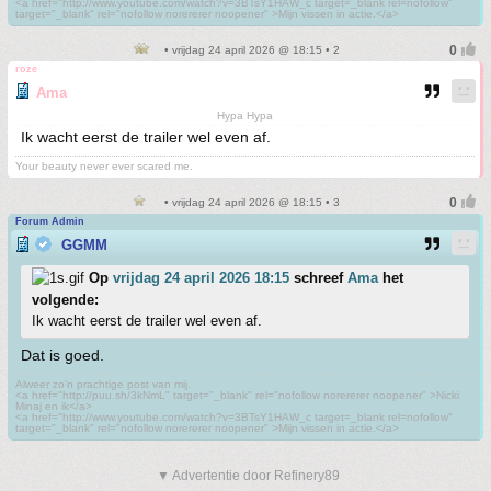
<a href="http://www.youtube.com/watch?v=3BTsY1HAW_c target=_blank rel=nofollow"
target="_blank" rel="nofollow norererer noopener" >Mijn vissen in actie.</a>
• vrijdag 24 april 2026 @ 18:15 • 2
roze
Ama
Hypa Hypa
Ik wacht eerst de trailer wel even af.
Your beauty never ever scared me.
• vrijdag 24 april 2026 @ 18:15 • 3
Forum Admin
GGMM
Op
vrijdag 24 april 2026 18:15
schreef
Ama
het
volgende:
Ik wacht eerst de trailer wel even af.
Dat is goed.
Alweer zo'n prachtige post van mij.
<a href="http://puu.sh/3kNmL" target="_blank" rel="nofollow norererer noopener" >Nicki
Minaj en ik</a>
<a href="http://www.youtube.com/watch?v=3BTsY1HAW_c target=_blank rel=nofollow"
target="_blank" rel="nofollow norererer noopener" >Mijn vissen in actie.</a>
▼ Advertentie door Refinery89