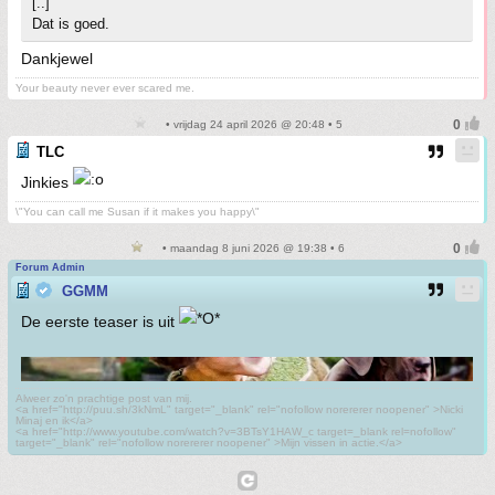
[..]
Dat is goed.
Dankjewel
Your beauty never ever scared me.
• vrijdag 24 april 2026 @ 20:48 • 5
TLC
Jinkies
\"You can call me Susan if it makes you happy\"
• maandag 8 juni 2026 @ 19:38 • 6
Forum Admin
GGMM
De eerste teaser is uit
Alweer zo'n prachtige post van mij.
<a href="http://puu.sh/3kNmL" target="_blank" rel="nofollow norererer noopener" >Nicki
Minaj en ik</a>
<a href="http://www.youtube.com/watch?v=3BTsY1HAW_c target=_blank rel=nofollow"
target="_blank" rel="nofollow norererer noopener" >Mijn vissen in actie.</a>