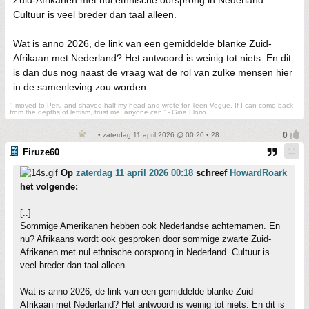
Zuid-Afrikanen met nul ethnische oorsprong in Nederland.
Cultuur is veel breder dan taal alleen.
Wat is anno 2026, de link van een gemiddelde blanke Zuid-
Afrikaan met Nederland? Het antwoord is weinig tot niets. En dit
is dan dus nog naast de vraag wat de rol van zulke mensen hier
in de samenleving zou worden.
'I moved to Peru and shaved half my head and wrote for Teen Vogue. If I can come back
from the depths of leftism, trust me, anyone can.' - Gina Florio
• zaterdag 11 april 2026 @ 00:20 • 28
Firuze60
Op
zaterdag 11 april 2026 00:18
schreef
HowardRoark
het volgende:
[..]
Sommige Amerikanen hebben ook Nederlandse achternamen. En
nu? Afrikaans wordt ook gesproken door sommige zwarte Zuid-
Afrikanen met nul ethnische oorsprong in Nederland. Cultuur is
veel breder dan taal alleen.
Wat is anno 2026, de link van een gemiddelde blanke Zuid-
Afrikaan met Nederland? Het antwoord is weinig tot niets. En dit is