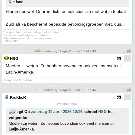
Kut land.
Hier in dus wel. Deuren dicht en selectief zijn met wat je toelaat.
Zuid afrika beschermt bepaalde bevolkingsgroepen niet, dus...
'Je gaat het pas zien als je het doorhebt'
'Ieder nadeel heb zijn voordeel'
We zullen je nooit, nooit vergeten
1947-2016
• zaterdag 11 april 2026 @ 10:14 • 33
HSG
Moeten zij weten. Ze hebben bovendien ook veel mensen uit
Latijn-Amerika.
Corporate translator
• zaterdag 11 april 2026 @ 10:37 • 34
KreKkeR
Waddap homie
Op
zaterdag 11 april 2026 10:14
schreef
HSG
het
volgende:
Moeten zij weten. Ze hebben bovendien ook veel mensen uit
Latijn-Amerika.