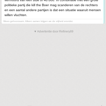
vermoord van een stuk of 40.000. In combinatie met een grote
politieke partij die kill the Boer mag scanderen van de rechters
en een aantal andere partijen is dat een situatie waaruit mensen
willen vluchten.
Wees gehoorzaam. Alleen samen krijgen we de vrijheid eronder.
▼ Advertentie door Refinery89