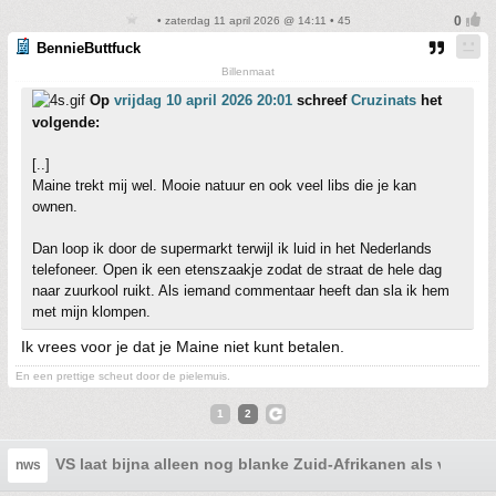
• zaterdag 11 april 2026 @ 14:11 • 45
BennieButtfuck
Billenmaat
Op
vrijdag 10 april 2026 20:01
schreef
Cruzinats
het
volgende:
[..]
Maine trekt mij wel. Mooie natuur en ook veel libs die je kan
ownen.
Dan loop ik door de supermarkt terwijl ik luid in het Nederlands
telefoneer. Open ik een etenszaakje zodat de straat de hele dag
naar zuurkool ruikt. Als iemand commentaar heeft dan sla ik hem
met mijn klompen.
Ik vrees voor je dat je Maine niet kunt betalen.
En een prettige scheut door de pielemuis.
1
2
VS laat bijna alleen nog blanke Zuid-Afrikanen als vluchte
nws