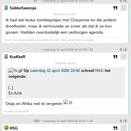
• zaterdag 11 april 2026 @ 10:45 • 38
SebbeSwensje
Heraclied of niet?
Ik had wel leuke zombiepotjes met Cheyenne en die andere
droeftoeter, maar ik vertrouwde ze zover als dat ik ze kon
gooien. Hadden overduidelijk een verborgen agenda.
That's the drugs talking and truth be told, I like what they're saying.
• zaterdag 11 april 2026 @ 10:45 • 39
KreKkeR
Waddap homie
Op
zaterdag 11 april 2026 10:42
schreef
HSG
het
volgende:
[..]
En Azië.
Owja en Afrika niet te vergeten
Krekker is de bom!
• zaterdag 11 april 2026 @ 10:47 • 40
HSG