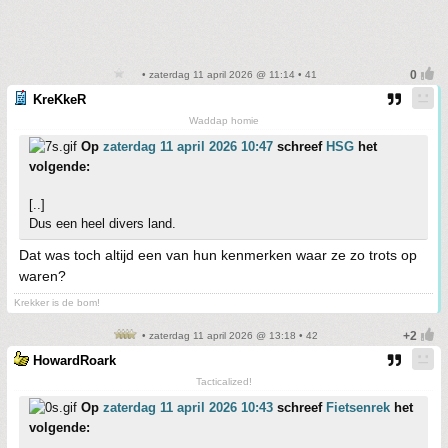
• zaterdag 11 april 2026 @ 11:14 • 41
KreKkeR
Waddap homie
Op
zaterdag 11 april 2026 10:47
schreef
HSG
het
volgende:
[..]
Dus een heel divers land.
Dat was toch altijd een van hun kenmerken waar ze zo trots op
waren?
Krekker is de bom!
• zaterdag 11 april 2026 @ 13:18 • 42
HowardRoark
Tacticalized!
Op
zaterdag 11 april 2026 10:43
schreef
Fietsenrek
het
volgende: