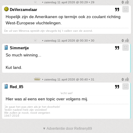
• zaterdag 11 april 2026 @ 00:29 • 29
DeVerzamelaar
Hopelijk zijn de Amerikanen op termijn ook zo coulant richting
West-Europese vluchtelingen.
De uil van Minerva spreidt zijn vleugels bij 't vallen van de avond.
• zaterdag 11 april 2026 @ 00:30 • 30
Simmertje
So much winning...
Kut land.
• zaterdag 11 april 2026 @ 00:40 • 31
Red_85
'echt wel'
Hier was al eens een topic over volgens mij.
'Je gaat het pas zien als je het doorhebt'
'Ieder nadeel heb zijn voordeel'
We zullen je nooit, nooit vergeten
1947-2016
▼ Advertentie door Refinery89