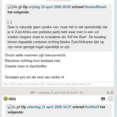
ik heb witte privileges
Op
vrijdag 10 april 2026 20:02
schreef
HowardRoark
het volgende:
[..]
Daar is natuurijk geen sprake van, maar het is wel opmerkelijk dat
je in Zuid-Afrika een politieke partij hebt waar men in een vol
stadion slogans staat te scanderen als '
Kill the Boer
'. De houding
binnen bepaalde contreien richting blanke Zuid-Afrikanen lijkt op
zijn minst gezegd nogal vijandelijk te zijn.
Onzin witte mannen zijn bevoorrecht.
Racisme richting hun bestaat niet.
Zwarte man is slachtoffer.
Groetjes pro en de rest van woke nl
Me, I don't have that problem. Me, I always tell the truth. Even when I lie.
• zaterdag 11 april 2026 @ 10:42 • 36
HSG
Op
zaterdag 11 april 2026 10:37
schreef
KreKkeR
het
volgende: