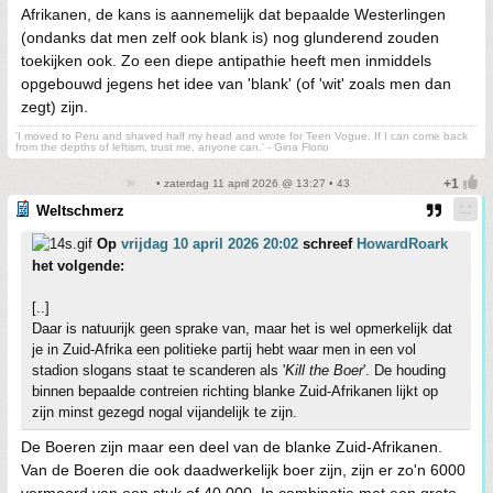
Afrikanen, de kans is aannemelijk dat bepaalde Westerlingen
(ondanks dat men zelf ook blank is) nog glunderend zouden
toekijken ook. Zo een diepe antipathie heeft men inmiddels
opgebouwd jegens het idee van 'blank' (of 'wit' zoals men dan
zegt) zijn.
'I moved to Peru and shaved half my head and wrote for Teen Vogue. If I can come back
from the depths of leftism, trust me, anyone can.' - Gina Florio
• zaterdag 11 april 2026 @ 13:27 • 43
Weltschmerz
Op
vrijdag 10 april 2026 20:02
schreef
HowardRoark
het volgende:
[..]
Daar is natuurijk geen sprake van, maar het is wel opmerkelijk dat
je in Zuid-Afrika een politieke partij hebt waar men in een vol
stadion slogans staat te scanderen als '
Kill the Boer
'. De houding
binnen bepaalde contreien richting blanke Zuid-Afrikanen lijkt op
zijn minst gezegd nogal vijandelijk te zijn.
De Boeren zijn maar een deel van de blanke Zuid-Afrikanen.
Van de Boeren die ook daadwerkelijk boer zijn, zijn er zo'n 6000