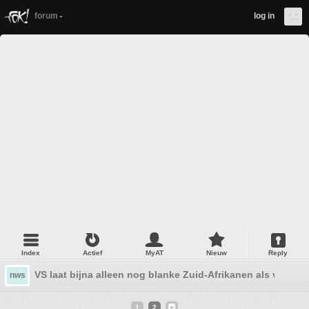
forum
log in
Index
Actief
MyAT
Nieuw
Reply
VS laat bijna alleen nog blanke Zuid-Afrikanen als vluchte
nws
1
2