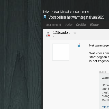
Index
»
weer, klimaat en natuurrampen
Voorspel hier het warmtegetal van 2026
abonnement
Unibet
Coolblue
Bitvavo
12Beaufort
v
Het warmtege
Wat voor zome
start gegaan 
is het zogen
quote:
Warmt
Het w
jaar.
dag b
draag
warmt
https