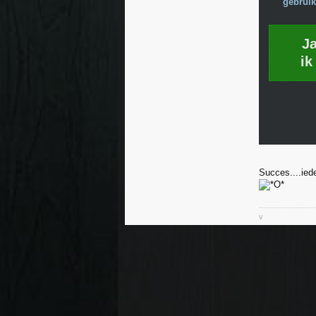
gebruik
J
ik
Succes....ied
v