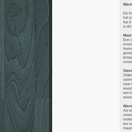
Warm
De ho
het z
top 8
is di
Maat
Een d
ervar
hoeve
gemid
tempe
novem
Stee
Zette
varie
naar 
waard
een k
waard
Warm
Als w
zomer
reste
toe o
maand