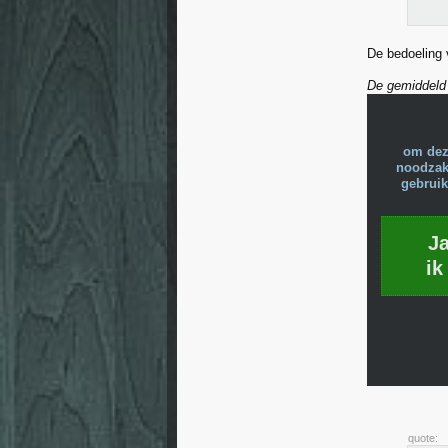
De bedoeling 
De gemiddeld
om dez
noodzake
gebruik
J
ik
quote: