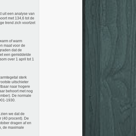
t uit een analyse van
oort met 134,6 tot de
ge trend zich voortzet
 warm of warm
en maat voor de
graden dat de
met een gemiddelde
om over 1 april tot 1
warmtegetal sterk
ootste uitschieter
chtbaar naar hogere
jaar behoort met nog
tember). De normale
901-1930.
 zien we dat de
r (40 procent). De
ktober dragen af en
en, de maximale