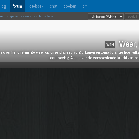
log
forum
fotoboek
chat
zoeken
dm
om een gratis account aan te maken
.
Weer, 
WKN
es over het onstuimige weer op onze planeet, volg orkanen en tornado's, zie hoe vulk
aardbeving. Alles over de verwoestende kracht van onz