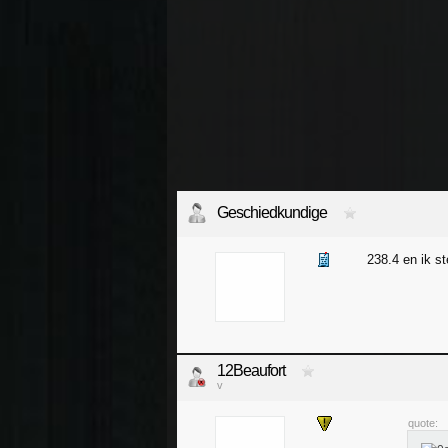
Geschiedkundige
238.4 en ik s
12Beaufort
v
quote: