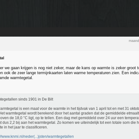
maand
tal
r we gaan krijgen is nog niet zeker, maar de kans op warmte is zeker groot 
en ook de zeer lange termijnkaarten laten warme temperaturen zien. Een indi
aamde warmtegetal.
egetallen sinds 1901 in De Bilt
armtegetal is een maat voor de warmte in het tijdvak van 1 april tot en met 31 ok
 Het warmtegetal wordt berekend door het aantal graden dat de gemiddelde etmaal
oven de 18,0 °C ligt, op te tellen. Een dag met gemiddeld over 24 uur een tempera
t dus 2,2 bij aan het warmtegetal. Zo komen we uiteindelijk tot een totale som die 
e in het jaar te classificeren.
://www.knmi.nl/neder(...)jsten/warmtegetallen