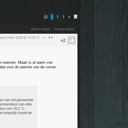
1
2
3
4
actieve topics
nieuwe topics
ag 9 maart 2026 @ 14:26
:38
#1
te noemen. Maart is al warm van
catie voor de warmte van de zomer
tober van het genoemde
temperatuur van elke
tuur van 20,2 °C
het mogelijk maakt de