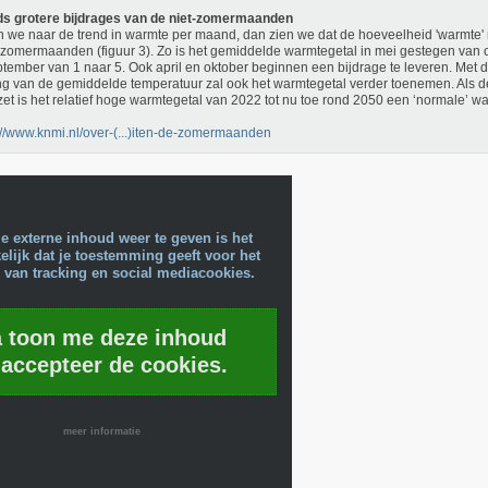
ds grotere bijdrages van de niet-zomermaanden
n we naar de trend in warmte per maand, dan zien we dat de hoeveelheid 'warmte' 
 zomermaanden (figuur 3). Zo is het gemiddelde warmtegetal in mei gestegen van 
ptember van 1 naar 5. Ook april en oktober beginnen een bijdrage te leveren. Met 
ing van de gemiddelde temperatuur zal ook het warmtegetal verder toenemen. Als de
zet is het relatief hoge warmtegetal van 2022 tot nu toe rond 2050 een ‘normale’ 
://www.knmi.nl/over-(...)iten-de-zomermaanden
e externe inhoud weer te geven is het
lijk dat je toestemming geeft voor het
 van tracking en social mediacookies.
a toon me deze inhoud
 accepteer de cookies.
meer informatie