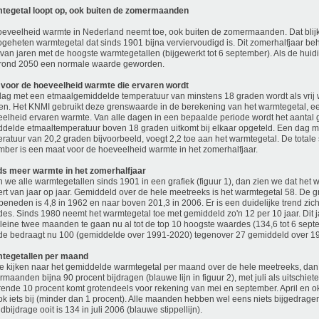
tegetal loopt op, ook buiten de zomermaanden
eveelheid warmte in Nederland neemt toe, ook buiten de zomermaanden. Dat blijk
ogeheten warmtegetal dat sinds 1901 bijna verviervoudigd is. Dit zomerhalfjaar beh
 van jaren met de hoogste warmtegetallen (bijgewerkt tot 6 september). Als de huidi
t rond 2050 een normale waarde geworden.
 voor de hoeveelheid warmte die ervaren wordt
ag met een etmaalgemiddelde temperatuur van minstens 18 graden wordt als vrij
en. Het KNMI gebruikt deze grenswaarde in de berekening van het warmtegetal, e
elheid ervaren warmte. Van alle dagen in een bepaalde periode wordt het aantal 
delde etmaaltemperatuur boven 18 graden uitkomt bij elkaar opgeteld. Een dag 
ratuur van 20,2 graden bijvoorbeeld, voegt 2,2 toe aan het warmtegetal. De totale s
ber is een maat voor de hoeveelheid warmte in het zomerhalfjaar.
ds meer warmte in het zomerhalfjaar
n we alle warmtegetallen sinds 1901 in een grafiek (figuur 1), dan zien we dat het 
ert van jaar op jaar. Gemiddeld over de hele meetreeks is het warmtegetal 58. De gr
beneden is 4,8 in 1962 en naar boven 201,3 in 2006. Er is een duidelijke trend zi
es. Sinds 1980 neemt het warmtegetal toe met gemiddeld zo'n 12 per 10 jaar. Dit 
leine twee maanden te gaan nu al tot de top 10 hoogste waardes (134,6 tot 6 sep
e bedraagt nu 100 (gemiddelde over 1991-2020) tegenover 27 gemiddeld over 1
tegetallen per maand
e kijken naar het gemiddelde warmtegetal per maand over de hele meetreeks, dan
maanden bijna 90 procent bijdragen (blauwe lijn in figuur 2), met juli als uitschiete
rende 10 procent komt grotendeels voor rekening van mei en september. April en o
ok iets bij (minder dan 1 procent). Alle maanden hebben wel eens niets bijgedrag
bijdrage ooit is 134 in juli 2006 (blauwe stippellijn).