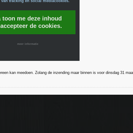
 van tracking en social mediacookies.
a toon me deze inhoud
 accepteer de cookies.
meer informatie
ereen kan meedoen. Zolang de inzending maar binnen is voor dinsdag 31 maa