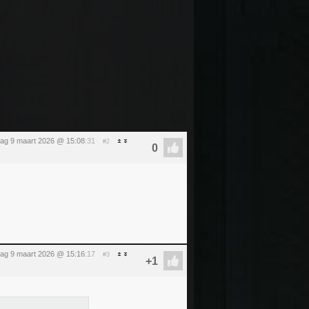
ag 9 maart 2026 @ 15:08
:31
#2
ag 9 maart 2026 @ 15:16
:17
#3