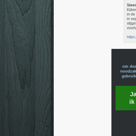
Stee
Kijke
in de
in se
stijg
voort
https
om dez
noodzake
gebruik
J
ik