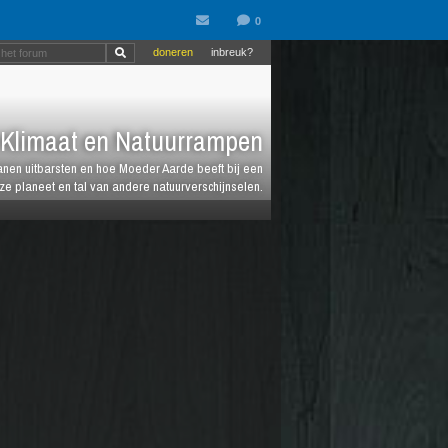
doneren
inbreuk?
Klimaat en Natuurrampen
anen uitbarsten en hoe Moeder Aarde beeft bij een
e planeet en tal van andere natuurverschijnselen.