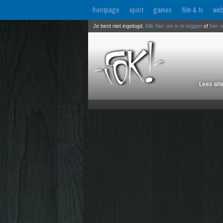
frontpage
sport
games
film & tv
web
Je bent niet ingelogd.
Klik hier om in te loggen
of
hier 
Lees all