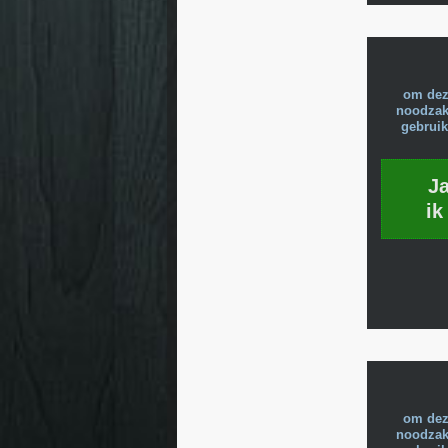
om dez
noodzake
gebruik
J
ik
om dez
noodzake