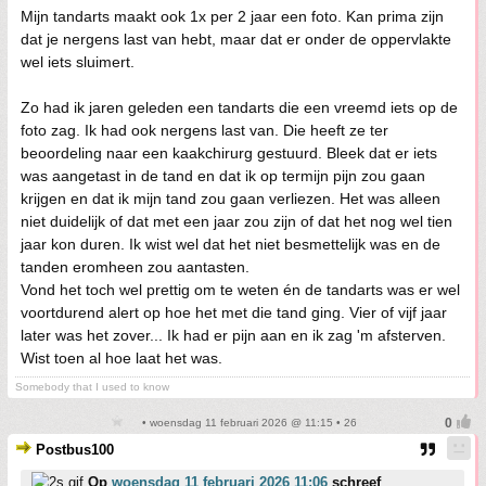
Mijn tandarts maakt ook 1x per 2 jaar een foto. Kan prima zijn
dat je nergens last van hebt, maar dat er onder de oppervlakte
wel iets sluimert.
Zo had ik jaren geleden een tandarts die een vreemd iets op de
foto zag. Ik had ook nergens last van. Die heeft ze ter
beoordeling naar een kaakchirurg gestuurd. Bleek dat er iets
was aangetast in de tand en dat ik op termijn pijn zou gaan
krijgen en dat ik mijn tand zou gaan verliezen. Het was alleen
niet duidelijk of dat met een jaar zou zijn of dat het nog wel tien
jaar kon duren. Ik wist wel dat het niet besmettelijk was en de
tanden eromheen zou aantasten.
Vond het toch wel prettig om te weten én de tandarts was er wel
voortdurend alert op hoe het met die tand ging. Vier of vijf jaar
later was het zover... Ik had er pijn aan en ik zag 'm afsterven.
Wist toen al hoe laat het was.
Somebody that I used to know
• woensdag 11 februari 2026 @ 11:15 • 26
Postbus100
Op
woensdag 11 februari 2026 11:06
schreef