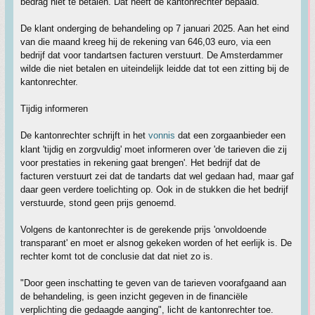
bedrag niet te betalen. Dat heeft de kantonrechter bepaald.
De klant onderging de behandeling op 7 januari 2025. Aan het eind
van die maand kreeg hij de rekening van 646,03 euro, via een
bedrijf dat voor tandartsen facturen verstuurt. De Amsterdammer
wilde die niet betalen en uiteindelijk leidde dat tot een zitting bij de
kantonrechter.
Tijdig informeren
De kantonrechter schrijft in het
vonnis
dat een zorgaanbieder een
klant 'tijdig en zorgvuldig' moet informeren over 'de tarieven die zij
voor prestaties in rekening gaat brengen'. Het bedrijf dat de
facturen verstuurt zei dat de tandarts dat wel gedaan had, maar gaf
daar geen verdere toelichting op. Ook in de stukken die het bedrijf
verstuurde, stond geen prijs genoemd.
Volgens de kantonrechter is de gerekende prijs 'onvoldoende
transparant' en moet er alsnog gekeken worden of het eerlijk is. De
rechter komt tot de conclusie dat dat niet zo is.
"Door geen inschatting te geven van de tarieven voorafgaand aan
de behandeling, is geen inzicht gegeven in de financiële
verplichting die gedaagde aanging", licht de kantonrechter toe.