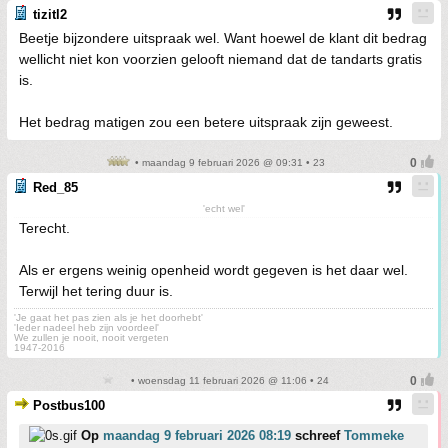
tizitl2
Beetje bijzondere uitspraak wel. Want hoewel de klant dit bedrag
wellicht niet kon voorzien gelooft niemand dat de tandarts gratis
is.
Het bedrag matigen zou een betere uitspraak zijn geweest.
• maandag 9 februari 2026 @ 09:31 • 23
Red_85
'echt wel'
Terecht.
Als er ergens weinig openheid wordt gegeven is het daar wel.
Terwijl het tering duur is.
'Je gaat het pas zien als je het doorhebt'
'Ieder nadeel heb zijn voordeel'
We zullen je nooit, nooit vergeten
1947-2016
• woensdag 11 februari 2026 @ 11:06 • 24
Postbus100
Op
maandag 9 februari 2026 08:19
schreef
Tommeke