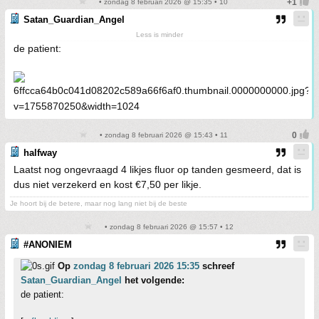
• zondag 8 februari 2026 @ 15:35 • 10
Satan_Guardian_Angel
Less is minder
de patient:
• zondag 8 februari 2026 @ 15:43 • 11
halfway
Laatst nog ongevraagd 4 likjes fluor op tanden gesmeerd, dat is
dus niet verzekerd en kost €7,50 per likje.
Je hoort bij de betere, maar nog lang niet bij de beste
• zondag 8 februari 2026 @ 15:57 • 12
#ANONIEM
Op
zondag 8 februari 2026 15:35
schreef
Satan_Guardian_Angel
het volgende:
de patient: