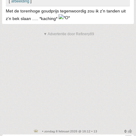
[
afbeelding
]
Met de torenhoge goudprijs tegenwoordig zou ik z'n tanden uit
z'n bek slaan ..... *kaching*
▼ Advertentie door Refinery89
• zondag 8 februari 2026 @ 16:12 • 13