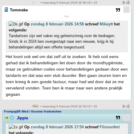
• maandag 9 februari 2026 @ 08:19 • 19
Tommeke
Hoi.
Op
zondag 8 februari 2026 14:58
schreef
Mikeytt
het
volgende:
Tandartsen zijn wel vaker erg geheimzinnig over de bedragen.
Sinds ik in 2024 ben overgestapt naar een nieuwe, krijg ik bij
behandelingen altijd een offerte toegestuurd.
Het loont ook wel om dat zelf uit te zoeken. Ik heb ooit eens
gehad dat ik behandelingen liet doen door de mondhygiëniste,
maar ze gebruikten codes voor behandelingen gedaan door een
tandarts en dat was een stuk duurder. Ben gaan zeuren toen en
toen kreeg ik een goede factuur, maar had wel door dat ze me
vervelend vonden. Toen ben ik maar naar een andere praktijk
gegaan.
• maandag 9 februari 2026 @ 09:15 • 20
FrontpagER /Mod / Grootste Vredestichter
Jippie
Op
zondag 8 februari 2026 17:54
schreef
Filosoofert
het volgende: