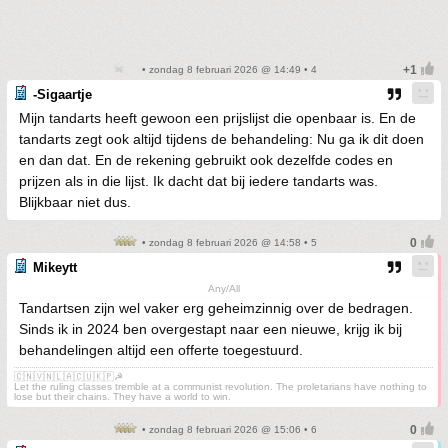
• zondag 8 februari 2026 @ 14:49 • 4
-Sigaartje
Mijn tandarts heeft gewoon een prijslijst die openbaar is. En de
tandarts zegt ook altijd tijdens de behandeling: Nu ga ik dit doen
en dan dat. En de rekening gebruikt ook dezelfde codes en
prijzen als in die lijst. Ik dacht dat bij iedere tandarts was.
Blijkbaar niet dus.
• zondag 8 februari 2026 @ 14:58 • 5
Mikeytt
Any/All
Tandartsen zijn wel vaker erg geheimzinnig over de bedragen.
Sinds ik in 2024 ben overgestapt naar een nieuwe, krijg ik bij
behandelingen altijd een offerte toegestuurd.
🇨🇳🇻🇳🇱🇦🇨🇺🇰🇵☭
Let the ruling classes tremble at a communist revolution. The proletarians have nothing to
lose but their chains. They have a world to win.
• zondag 8 februari 2026 @ 15:06 • 6