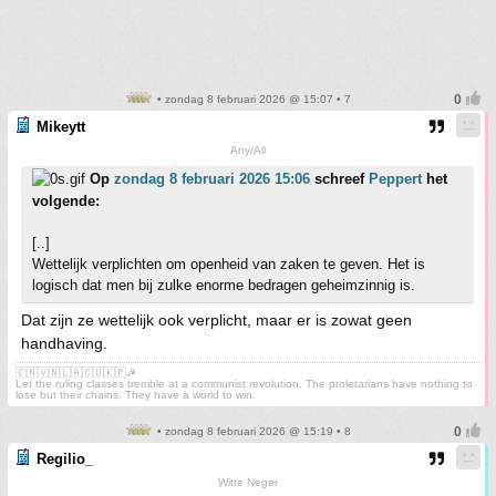
• zondag 8 februari 2026 @ 15:07 • 7
Mikeytt
Any/All
Op
zondag 8 februari 2026 15:06
schreef
Peppert
het
volgende:
[..]
Wettelijk verplichten om openheid van zaken te geven. Het is
logisch dat men bij zulke enorme bedragen geheimzinnig is.
Dat zijn ze wettelijk ook verplicht, maar er is zowat geen
handhaving.
🇨🇳🇻🇳🇱🇦🇨🇺🇰🇵☭
Let the ruling classes tremble at a communist revolution. The proletarians have nothing to
lose but their chains. They have a world to win.
• zondag 8 februari 2026 @ 15:19 • 8
Regilio_
Witte Neger