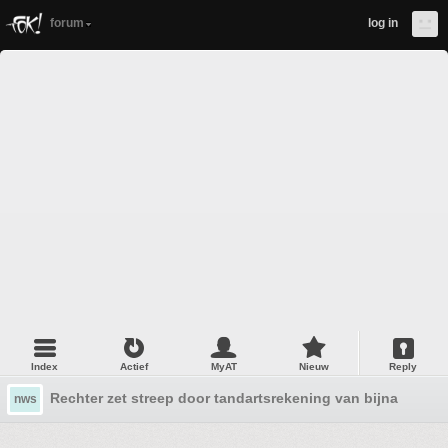
forum
log in
Index
Actief
MyAT
Nieuw
Reply
Rechter zet streep door tandartsrekening van bijna 650 eu
nws