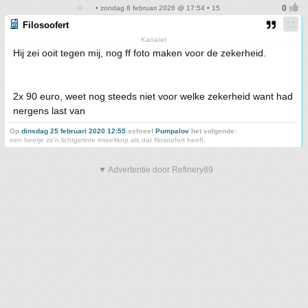
• zondag 8 februari 2026 @ 17:54 • 15
Filosoofert
Kanaïet
Hij zei ooit tegen mij, nog ff foto maken voor de zekerheid.
2x 90 euro, weet nog steeds niet voor welke zekerheid want had
nergens last van
Op
dinsdag 25 februari 2020 12:55
schreef
Pumpalov
het volgende:
een beetje zo'n lichtgetinte inteeltkop als dat filosoofert heeft.
▼ Advertentie door Refinery89