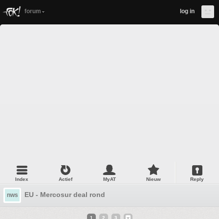
forum
log in
Index
Actief
MyAT
Nieuw
Reply
EU - Mercosur deal rond
nws
1
2
3