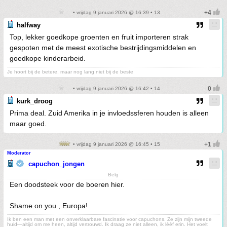
• vrijdag 9 januari 2026 @ 16:39 • 13
halfway
Top, lekker goedkope groenten en fruit importeren strak
gespoten met de meest exotische bestrijdingsmiddelen en
goedkope kinderarbeid.
Je hoort bij de betere, maar nog lang niet bij de beste
• vrijdag 9 januari 2026 @ 16:42 • 14
kurk_droog
Prima deal. Zuid Amerika in je invloedssferen houden is alleen
maar goed.
• vrijdag 9 januari 2026 @ 16:45 • 15
Moderator
capuchon_jongen
Belg
Een doodsteek voor de boeren hier.
Shame on you , Europa!
Ik ben een man met een onverklaarbare fascinatie voor capuchons. Ze zijn mijn tweede
huid—altijd om me heen, altijd vertrouwd. Ik draag ze niet alleen, ik lééf erin. Het voelt