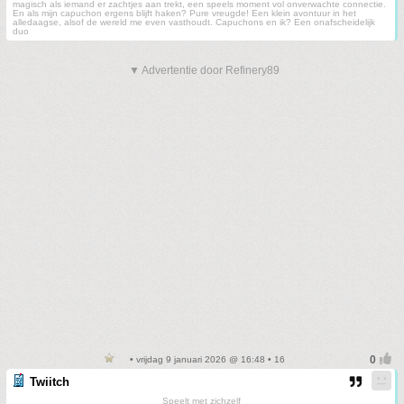
magisch als iemand er zachtjes aan trekt, een speels moment vol onverwachte connectie.
En als mijn capuchon ergens blijft haken? Pure vreugde! Een klein avontuur in het
alledaagse, alsof de wereld me even vasthoudt. Capuchons en ik? Een onafscheidelijk
duo
▼ Advertentie door Refinery89
• vrijdag 9 januari 2026 @ 16:48 • 16
Twiitch
Speelt met zichzelf