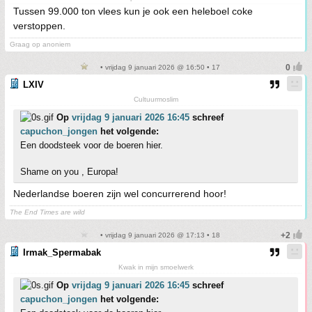
Tussen 99.000 ton vlees kun je ook een heleboel coke
verstoppen.
Graag op anoniem
• vrijdag 9 januari 2026 @ 16:50 • 17
LXIV
Cultuurmoslim
Op
vrijdag 9 januari 2026 16:45
schreef
capuchon_jongen
het volgende:
Een doodsteek voor de boeren hier.
Shame on you , Europa!
Nederlandse boeren zijn wel concurrerend hoor!
The End Times are wild
• vrijdag 9 januari 2026 @ 17:13 • 18
Irmak_Spermabak
Kwak in mijn smoelwerk
Op
vrijdag 9 januari 2026 16:45
schreef
capuchon_jongen
het volgende: