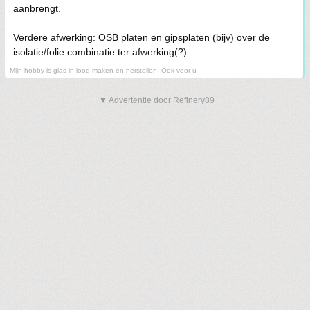
aanbrengt.
Verdere afwerking: OSB platen en gipsplaten (bijv) over de
isolatie/folie combinatie ter afwerking(?)
Mijn hobby is glas-in-lood maken en herstellen. Ook voor u
▼ Advertentie door Refinery89