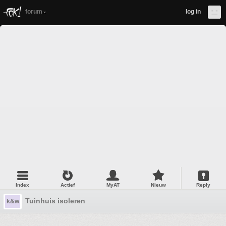
forum
log in
Index
Actief
MyAT
Nieuw
Reply
Tuinhuis isoleren
k&w