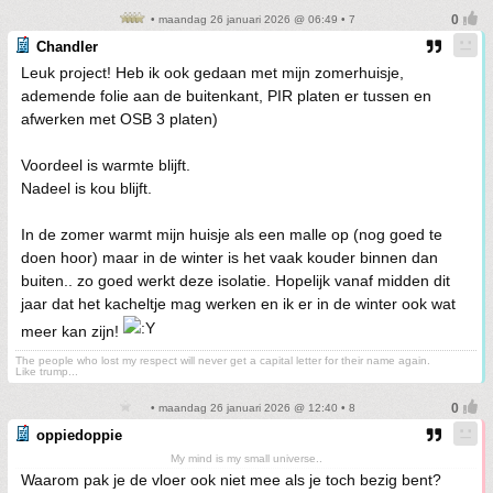
• maandag 26 januari 2026 @ 06:49 • 7
Chandler
Leuk project! Heb ik ook gedaan met mijn zomerhuisje,
ademende folie aan de buitenkant, PIR platen er tussen en
afwerken met OSB 3 platen)
Voordeel is warmte blijft.
Nadeel is kou blijft.
In de zomer warmt mijn huisje als een malle op (nog goed te
doen hoor) maar in de winter is het vaak kouder binnen dan
buiten.. zo goed werkt deze isolatie. Hopelijk vanaf midden dit
jaar dat het kacheltje mag werken en ik er in de winter ook wat
meer kan zijn!
The people who lost my respect will never get a capital letter for their name again.
Like trump...
• maandag 26 januari 2026 @ 12:40 • 8
oppiedoppie
My mind is my small universe..
Waarom pak je de vloer ook niet mee als je toch bezig bent?