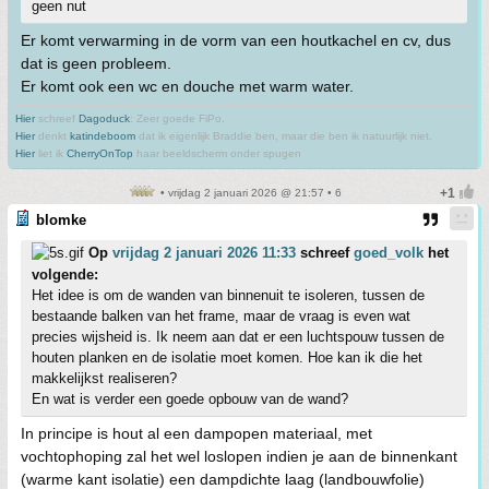
geen nut
Er komt verwarming in de vorm van een houtkachel en cv, dus
dat is geen probleem.
Er komt ook een wc en douche met warm water.
Hier
schreef
Dagoduck
: Zeer goede FiPo.
Hier
denkt
katindeboom
dat ik eigenlijk Braddie ben, maar die ben ik natuurlijk niet.
Hier
liet ik
CherryOnTop
haar beeldscherm onder spugen
• vrijdag 2 januari 2026 @ 21:57 • 6
blomke
Op
vrijdag 2 januari 2026 11:33
schreef
goed_volk
het
volgende:
Het idee is om de wanden van binnenuit te isoleren, tussen de
bestaande balken van het frame, maar de vraag is even wat
precies wijsheid is. Ik neem aan dat er een luchtspouw tussen de
houten planken en de isolatie moet komen. Hoe kan ik die het
makkelijkst realiseren?
En wat is verder een goede opbouw van de wand?
In principe is hout al een dampopen materiaal, met
vochtophoping zal het wel loslopen indien je aan de binnenkant
(warme kant isolatie) een dampdichte laag (landbouwfolie)