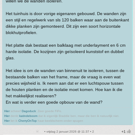
willen we de wanden isoleren.
Het tuinhuis is door vorige eigenaren gebouwd. De wanden zijn
een stijl en regelwerk van sls 120 balken waar aan de buitenkant
dikke planken zijn gemonteerd. Dit zijn een soort horizontale
blokhutprofielen.
Het platte dak bestaat een balklaag met underlayment en 6 cm
harde isolatie. De kozijnen zijn geïsoleerd kunststof en dubbel
glas.
Het idee is om de wanden van binnenuit te isoleren, tussen de
bestaande balken van het frame, maar de vraag is even wat
precies wijsheid is. Ik neem aan dat er een luchtspouw tussen
de houten planken en de isolatie moet komen. Hoe kan ik die
het makkelijkst realiseren?
En wat is verder een goede opbouw van de wand?
Hier
schreef
Dagoduck
: Zeer goede FiPo.
Hier
denkt
katindeboom
dat ik eigenlijk Braddie ben, maar die ben ik natuurlijk niet.
Hier
liet ik
CherryOnTop
haar beeldscherm onder spugen
• vrijdag 2 januari 2026 @ 11:37 • 2