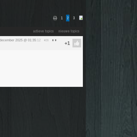
1
2
3
actieve topics
nieuwe topics
 december 2025 @ 01:35
:12
#26