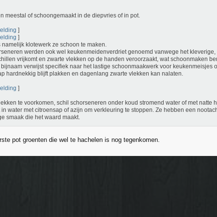
n meestal of schoongemaakt in de diepvries of in pot.
elding
]
elding
]
s namelijk klotewerk ze schoon te maken.
seneren werden ook wel keukenmeidenverdriet genoemd vanwege het kleverige, wi
chillen vrijkomt en zwarte vlekken op de handen veroorzaakt, wat schoonmaken bemo
bijnaam verwijst specifiek naar het lastige schoonmaakwerk voor keukenmeisjes 
ap hardnekkig blijft plakken en dagenlang zwarte vlekken kan nalaten.
elding
]
ekken te voorkomen, schil schorseneren onder koud stromend water of met natte h
t in water met citroensap of azijn om verkleuring te stoppen. Ze hebben een nootac
ge smaak die het waard maakt.
rste pot groenten die wel te hachelen is nog tegenkomen.