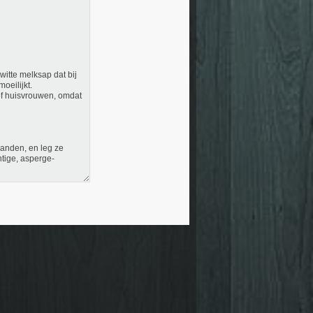
tte melksap dat bij
eilijkt.​
of huisvrouwen, omdat
anden, en leg ze
htige, asperge-