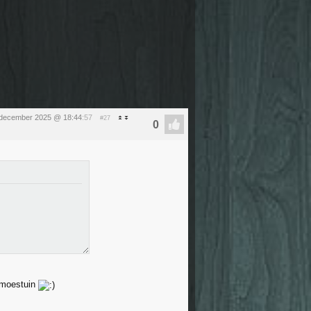
 december 2025 @ 18:44
:57
#27
n moestuin