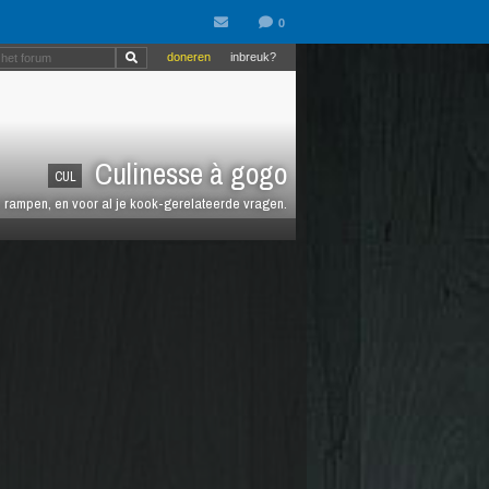
doneren
inbreuk?
Culinesse à gogo
CUL
en rampen, en voor al je kook-gerelateerde vragen.