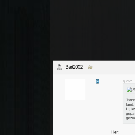
Bart2002
quote:
Jaren
land,
Hij k
gepat
gezoc
Hier: