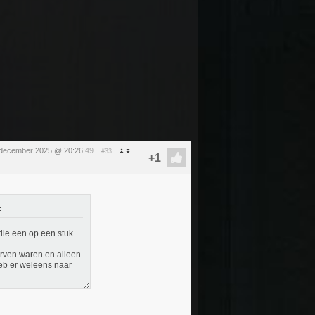
 december 2025 @ 20:26
:49
#33
:
die een op een stuk
erven waren en alleen
eb er weleens naar