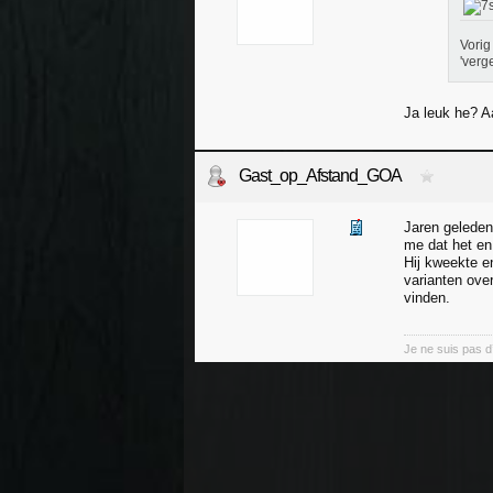
Vorig
'verg
Ja leuk he? A
Gast_op_Afstand_GOA
Jaren geleden
me dat het en
Hij kweekte e
varianten ove
vinden.
Je ne suis pas d