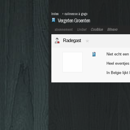
Index
»
culinesse à gogo
Vergeten Groenten
abonnement
Unibet
Coolblue
Bitvavo
Radegast
Niet echt een
Heel eventjes 
In Belgie lijk