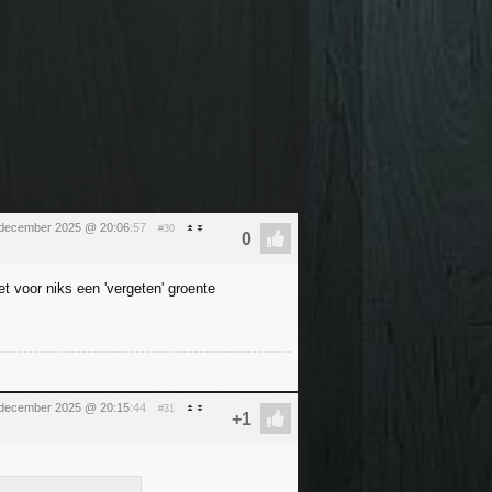
 december 2025 @ 20:06
:57
#30
et voor niks een 'vergeten' groente
 december 2025 @ 20:15
:44
#31