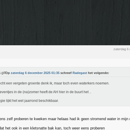
zaterdag 6
Op
zaterdag 6 december 2025 01:35
schreef
Radegast
het volgende:
echt een vergeten groente denk ik, maar toch even waterkers noemen.
eventjes in de (na)zomer heeft de AH hier in de buurt het ..
lgie lijkt het wel jaarrond beschikbaar.
ens zelf proberen te kweken maar helaas had ik geen stromend water in mij
 dat het ook in een kletsnatte bak kan, toch weer eens proberen