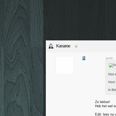
Kanaroe
quote:
Niet 
Heel 
In Be
Zo lekker!
Heb het wel e
Edit: lees nu