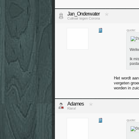
Jan_Onderwater
Culinair tegen Corona
quote:
Welke
Ik mi
pasta
Het wordt aan 
vergeten groen
worden in zui
Adames
Klara!
quote: