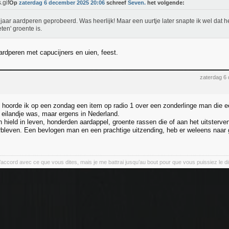
Op
zaterdag 6 december 2025 20:06
schreef
Seven.
het volgende:
 jaar aardperen geprobeerd. Was heerlijk! Maar een uurtje later snapte ik wel dat he
eten' groente is.
ardperen met capucijners en uien, feest.
zaterdag 6
 hoorde ik op een zondag een item op radio 1 over een zonderlinge man die ee
 eilandje was, maar ergens in Nederland.
n hield in leven, honderden aardappel, groente rassen die of aan het uitsterv
rbleven. Een bevlogen man en een prachtige uitzending, heb er weleens naar
’accord avec ce que vous dites, mais je me battrai jusqu’au bout pour que vous puissiez le dir