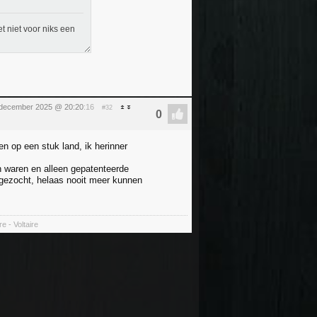
t niet voor niks een
 december 2025 @ 20:20
:16
#32
n op een stuk land, ik herinner
en waren en alleen gepatenteerde
 gezocht, helaas nooit meer kunnen
e - Voltaire