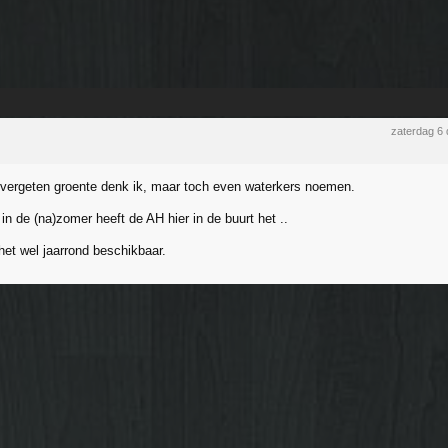
zaterdag 6
 vergeten groente denk ik, maar toch even waterkers noemen.
in de (na)zomer heeft de AH hier in de buurt het ..
t het wel jaarrond beschikbaar.