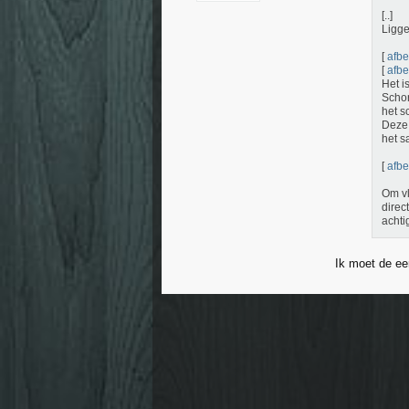
[..]
Ligge
[
afbe
[
afbe
Het i
Schor
het s
Deze 
het s
[
afbe
Om vl
direc
achti
Ik moet de ee