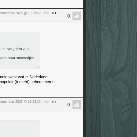
 december 2025 @ 19:29
:52
#28
cht vergeten zijn
eb een paar smakelijke
innig want wat in Nederland
populair (terecht) schorseneren
 december 2025 @ 19:33
:23
#29