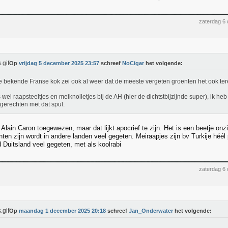
zaterdag 6
Op
vrijdag 5 december 2025 23:57
schreef
NoCigar
het volgende:
 bekende Franse kok zei ook al weer dat de meeste vergeten groenten het ook tere
s wel raapsteeltjes en meiknolletjes bij de AH (hier de dichtstbijzijnde super), ik h
gerechten met dat spul.
Alain Caron toegewezen, maar dat lijkt apocrief te zijn. Het is een beetje onz
ten zijn wordt in andere landen veel gegeten. Meiraapjes zijn bv Turkije héél 
d Duitsland veel gegeten, met als koolrabi
zaterdag 6
Op
maandag 1 december 2025 20:18
schreef
Jan_Onderwater
het volgende: