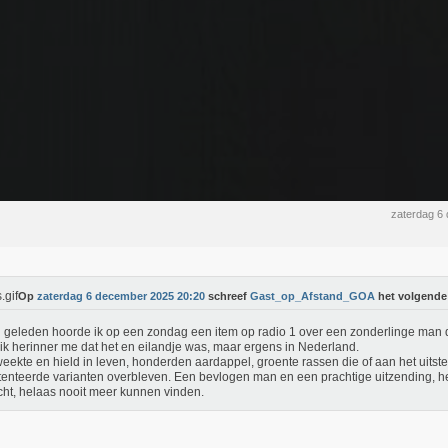
zaterdag 6
Op
zaterdag 6 december 2025 20:20
schreef
Gast_op_Afstand_GOA
het volgende
 geleden hoorde ik op een zondag een item op radio 1 over een zonderlinge man 
 ik herinner me dat het en eilandje was, maar ergens in Nederland.
weekte en hield in leven, honderden aardappel, groente rassen die of aan het uitst
enteerde varianten overbleven. Een bevlogen man en een prachtige uitzending, h
ht, helaas nooit meer kunnen vinden.