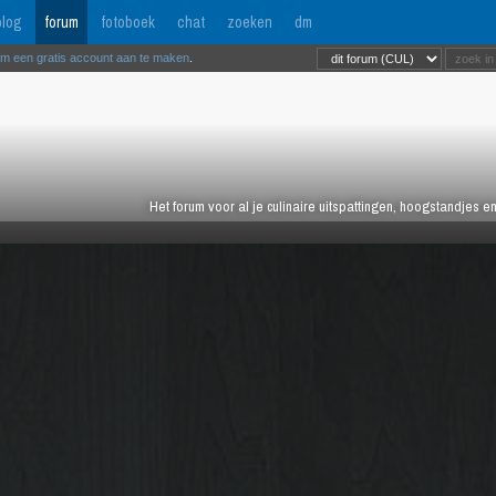
log
forum
fotoboek
chat
zoeken
dm
om een gratis account aan te maken
.
Het forum voor al je culinaire uitspattingen, hoogstandjes 