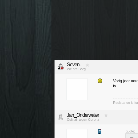
Seven.
We are Borg.
Vorig jaar aar
is.
Resistance is futi
Jan_Onderwater
Culinair tegen Corona
quote: