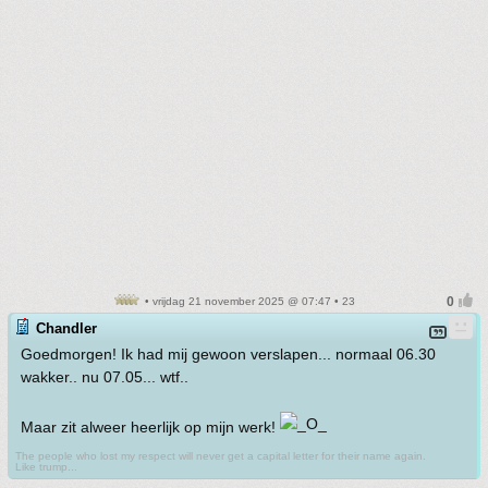
• vrijdag 21 november 2025 @ 07:47 • 23
Chandler
Goedmorgen! Ik had mij gewoon verslapen... normaal 06.30
wakker.. nu 07.05... wtf..
Maar zit alweer heerlijk op mijn werk!
The people who lost my respect will never get a capital letter for their name again.
Like trump...