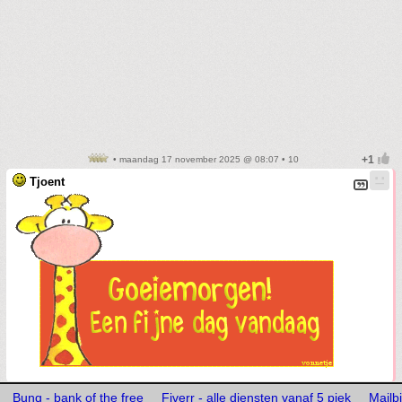
• maandag 17 november 2025 @ 08:07 • 10
Tjoent
Bunq - bank of the free
Fiverr - alle diensten vanaf 5 piek
Mailb