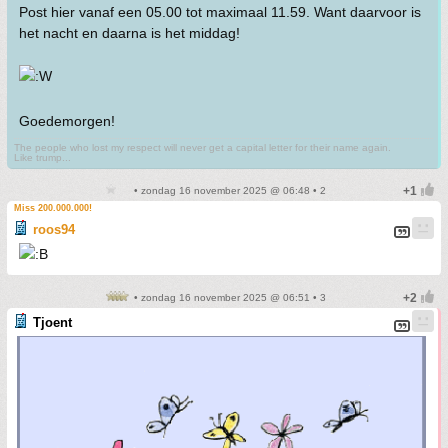
Post hier vanaf een 05.00 tot maximaal 11.59. Want daarvoor is
het nacht en daarna is het middag!
Goedemorgen!
The people who lost my respect will never get a capital letter for their name again.
Like trump...
• zondag 16 november 2025 @ 06:48 • 2
Miss 200.000.000!
roos94
• zondag 16 november 2025 @ 06:51 • 3
Tjoent