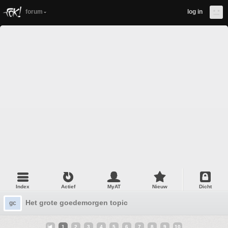
forum
log in
Index
Actief
MyAT
Nieuw
Dicht
Het grote goedemorgen topic
gc
1
2
3
4
5
6
7
8
9
10