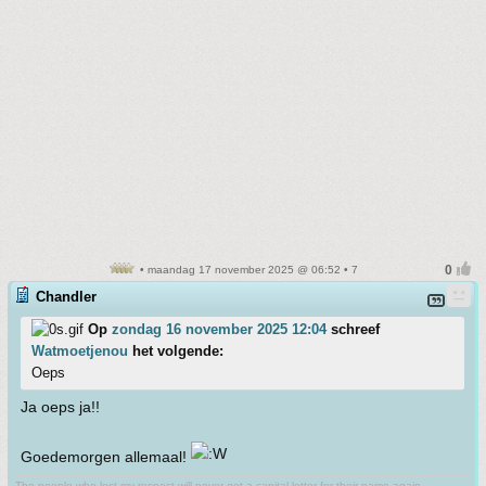
• maandag 17 november 2025 @ 06:52 • 7
Chandler
Op
zondag 16 november 2025 12:04
schreef
Watmoetjenou
het volgende:
Oeps
Ja oeps ja!!
Goedemorgen allemaal!
The people who lost my respect will never get a capital letter for their name again.