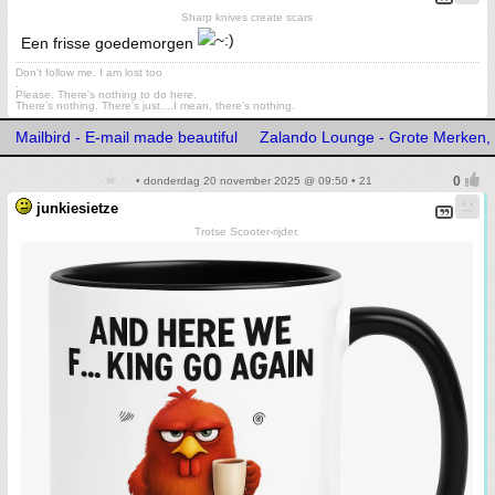
Sharp knives create scars
Een frisse goedemorgen
Don't follow me. I am lost too
.
Please. There's nothing to do here.
There's nothing. There's just....I mean, there's nothing.
Mailbird - E-mail made beautiful
Zalando Lounge - Grote Merken, 
• donderdag 20 november 2025 @ 09:50 • 21
junkiesietze
Trotse Scooter-rijder.