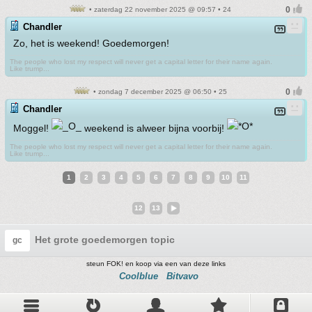
• zaterdag 22 november 2025 @ 09:57 • 24
Chandler
Zo, het is weekend! Goedemorgen!
The people who lost my respect will never get a capital letter for their name again.
Like trump...
• zondag 7 december 2025 @ 06:50 • 25
Chandler
Moggel!
weekend is alweer bijna voorbij!
The people who lost my respect will never get a capital letter for their name again.
Like trump...
1
2
3
4
5
6
7
8
9
10
11
12
13
Het grote goedemorgen topic
gc
steun FOK! en koop via een van deze links
Coolblue
Bitvavo