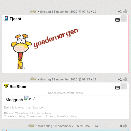
• dinsdag 18 november 2025 @ 07:41 • 12
Tjoent
• dinsdag 18 november 2025 @ 08:15 • 13
RedShoe
Sharp knives create scars
Mogguhh
Don't follow me. I am lost too
.
Please. There's nothing to do here.
There's nothing. There's just....I mean, there's nothing.
• woensdag 19 november 2025 @ 06:49 • 14