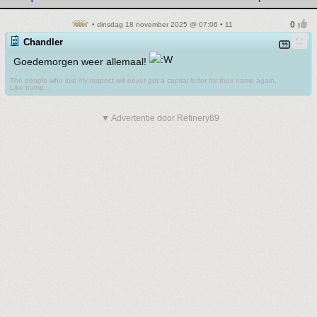
• dinsdag 18 november 2025 @ 07:06 • 11
Chandler
Goedemorgen weer allemaal!
The people who lost my respect will never get a capital letter for their name again.
Like trump...
▼ Advertentie door Refinery89