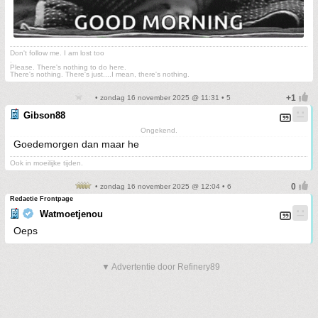
Don't follow me. I am lost too
.
Please. There's nothing to do here.
There's nothing. There's just....I mean, there's nothing.
• zondag 16 november 2025 @ 11:31 • 5
Gibson88
Ongekend.
Goedemorgen dan maar he
Ook in moeilijke tijden.
• zondag 16 november 2025 @ 12:04 • 6
Redactie Frontpage
Watmoetjenou
Oeps
▼ Advertentie door Refinery89