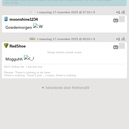
Like trump...
• maandag 17 november 2025 @ 07:53 • 8
moonshine1234
Goedemorgen
• maandag 17 november 2025 @ 08:03 • 9
RedShoe
Sharp knives create scars
Mogguhh
Don't follow me. I am lost too
.
Please. There's nothing to do here.
There's nothing. There's just....I mean, there's nothing.
▼ Advertentie door Refinery89