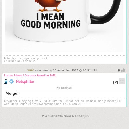
Ik boek je met mijn neon je weet.
en ik heb ook een auto.
• donderdag 20 november 2025 @ 09:51 • 22
Forum Admin / Grootste Aanwinst 2022
Netsplitter
#jesuisMasi
Morguh
OxygeneFRL-vrijdag 8 mei 2020 @ 08:52:59: Ik had een pleuris hekel aan je maar nu ik
weet dat je tegen een vuurwerkverbod ben, hou ik van je.
▼ Advertentie door Refinery89