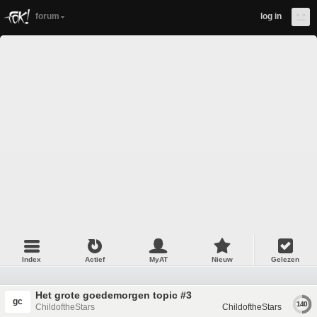
forum
log in
Index
Actief
MyAT
Nieuw
Gelezen
Het grote goedemorgen topic #3
gc
140
ChildoftheStars
ChildoftheStars