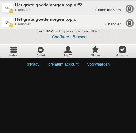
Het grote goedemorgen topic #2
gc
Chandler
ChildoftheStars
Het grote goedemorgen topic
gc
Chandler
Chandler
steun FOK! en koop via een van deze links
Coolblue
Bitvavo
Index
Actief
MyAT
Nieuw
Gelezen
privacy
•
premium account
•
voorwaarden