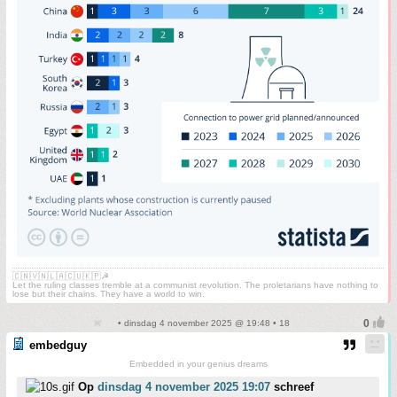
🇨🇳🇻🇳🇱🇦🇨🇺🇰🇵☭
Let the ruling classes tremble at a communist revolution. The proletarians have nothing to
lose but their chains. They have a world to win.
• dinsdag 4 november 2025 @ 19:48 • 18
embedguy
Embedded in your genius dreams
Op
dinsdag 4 november 2025 19:07
schreef