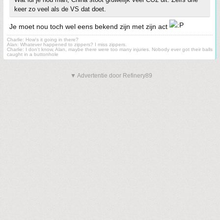
keer zo veel als de VS dat doet.
Je moet nou toch wel eens bekend zijn met zijn act
Charlie: How's it going in there?
Alan: Whatever happened to zippers? I miss zippers.
Charlie: I don't know, Alan, maybe there were too many injuries. Nobody ever got their balls
caught in a buttonhole
▼ Advertentie door Refinery89