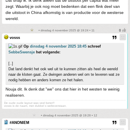
Dat snap ik. Ik denk alleen dat de uitstoot per capita wat meer
zegt. Waarbij je ook nog moet bedenken dat een flink deel van
die uitstoot in China afkomstig is van productie voor de westerse
wereld.
• dinsdag 4 november 2025 @ 19:24 • 11
vosss
Op
dinsdag 4 november 2025 18:45
schreef
SebbeSwensje
het volgende:
[..]
Dat land denkt het ook wel uit te kunnen zitten als heel de wereld
naar de kloten gaat. Ze dwingen anderen wel om te leveren wat ze
nodig hebben en anders komen ze het halen.
Nouja dit. Ik denk dat "we" ons dat hier in het westen te weinig
realiseren.
De oude oude layout was veel beter!!
vosss is de naam, met dubbel s welteverstaan.
• dinsdag 4 november 2025 @ 19:26 • 12
#ANONIEM