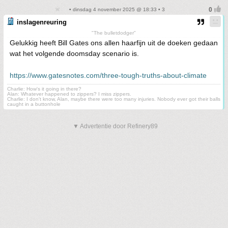
• dinsdag 4 november 2025 @ 18:33 • 3
inslagenreuring
"The bulletdodger"
Gelukkig heeft Bill Gates ons allen haarfijn uit de doeken gedaan
wat het volgende doomsday scenario is.
https://www.gatesnotes.com/three-tough-truths-about-climate
Charlie: How's it going in there?
Alan: Whatever happened to zippers? I miss zippers.
Charlie: I don't know, Alan, maybe there were too many injuries. Nobody ever got their balls
caught in a buttonhole
▼ Advertentie door Refinery89