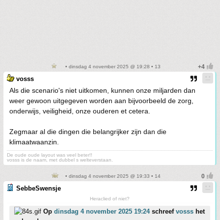
• dinsdag 4 november 2025 @ 19:28 • 13
vosss
Als die scenario's niet uitkomen, kunnen onze miljarden dan
weer gewoon uitgegeven worden aan bijvoorbeeld de zorg,
onderwijs, veiligheid, onze ouderen et cetera.
Zegmaar al die dingen die belangrijker zijn dan die
klimaatwaanzin.
De oude oude layout was veel beter!!
vosss is de naam, met dubbel s welteverstaan.
• dinsdag 4 november 2025 @ 19:33 • 14
SebbeSwensje
Heraclied of niet?
Op
dinsdag 4 november 2025 19:24
schreef
vosss
het