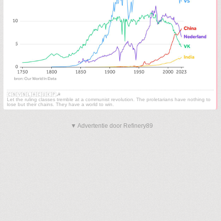
🇨🇳🇻🇳🇱🇦🇨🇺🇰🇵☭
Let the ruling classes tremble at a communist revolution. The proletarians have nothing to
lose but their chains. They have a world to win.
▼ Advertentie door Refinery89