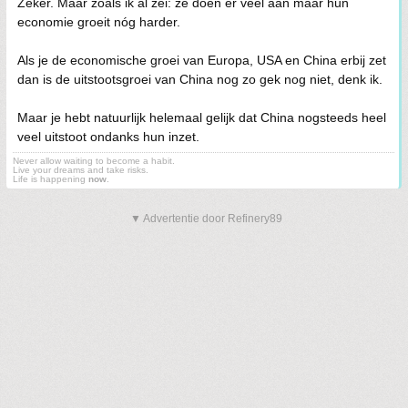
Zeker. Maar zoals ik al zei: ze doen er veel aan maar hun
economie groeit nóg harder.
Als je de economische groei van Europa, USA en China erbij zet
dan is de uitstootsgroei van China nog zo gek nog niet, denk ik.
Maar je hebt natuurlijk helemaal gelijk dat China nogsteeds heel
veel uitstoot ondanks hun inzet.
Never allow waiting to become a habit.
Live your dreams and take risks.
Life is happening
now
.
▼ Advertentie door Refinery89