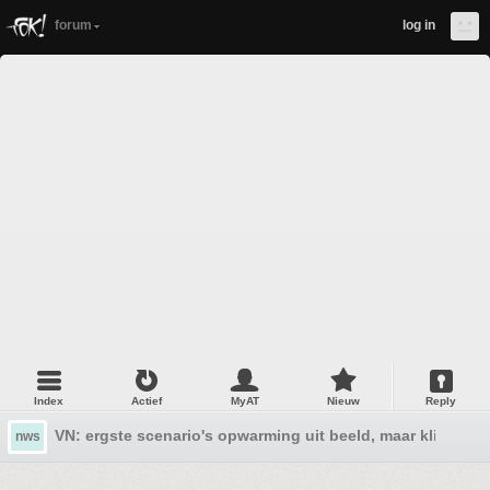
forum
log in
Index
Actief
MyAT
Nieuw
Reply
VN: ergste scenario's opwarming uit beeld, maar klimaatdo
nws