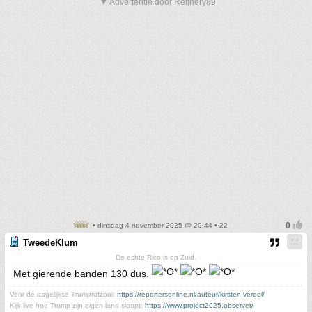
▼ Advertentie door Refinery89
• dinsdag 4 november 2025 @ 20:44 • 22
TweedeKlum
De echte Rico is op Zuid.
Met gierende banden 130 dus.
Voor de dagelijkse Trumprotzooi:
https://reportersonline.nl/auteur/kirsten-verdel/
Kijk live hoe Trump zijn eigen land sloopt:
https://www.project2025.observer/