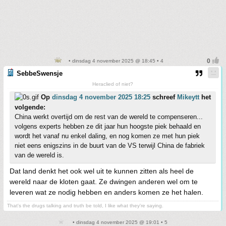
• dinsdag 4 november 2025 @ 18:45 • 4
SebbeSwensje
Heraclied of niet?
Op
dinsdag 4 november 2025 18:25
schreef
Mikeytt
het
volgende:
China werkt overtijd om de rest van de wereld te compenseren...
volgens experts hebben ze dit jaar hun hoogste piek behaald en
wordt het vanaf nu enkel daling, en nog komen ze met hun piek
niet eens enigszins in de buurt van de VS terwijl China de fabriek
van de wereld is.
Dat land denkt het ook wel uit te kunnen zitten als heel de
wereld naar de kloten gaat. Ze dwingen anderen wel om te
leveren wat ze nodig hebben en anders komen ze het halen.
That's the drugs talking and truth be told, I like what they're saying.
• dinsdag 4 november 2025 @ 19:01 • 5