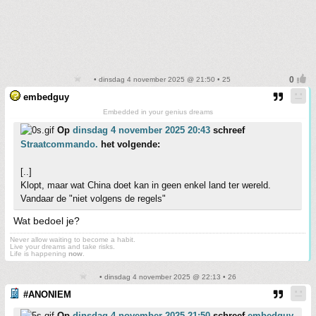
• dinsdag 4 november 2025 @ 21:50 • 25
embedguy
Embedded in your genius dreams
Op
dinsdag 4 november 2025 20:43
schreef
Straatcommando.
het volgende:
[..]
Klopt, maar wat China doet kan in geen enkel land ter wereld.
Vandaar de "niet volgens de regels"
Wat bedoel je?
Never allow waiting to become a habit.
Live your dreams and take risks.
Life is happening
now
.
• dinsdag 4 november 2025 @ 22:13 • 26
#ANONIEM
Op
dinsdag 4 november 2025 21:50
schreef
embedguy