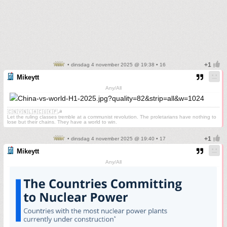
• dinsdag 4 november 2025 @ 19:38 • 16
Mikeytt
Any/All
🇨🇳🇻🇳🇱🇦🇨🇺🇰🇵☭
Let the ruling classes tremble at a communist revolution. The proletarians have nothing to
lose but their chains. They have a world to win.
• dinsdag 4 november 2025 @ 19:40 • 17
Mikeytt
Any/All