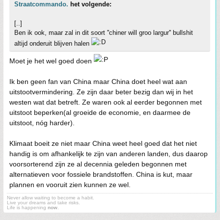
Straatcommando.
het volgende:
[..]
Ben ik ook, maar zal in dit soort ''chiner will groo largur'' bullshit
altijd onderuit blijven halen
Moet je het wel goed doen
Ik ben geen fan van China maar China doet heel wat aan
uitstootvermindering. Ze zijn daar beter bezig dan wij in het
westen wat dat betreft. Ze waren ook al eerder begonnen met
uitstoot beperken(al groeide de economie, en daarmee de
uitstoot, nóg harder).
Klimaat boeit ze niet maar China weet heel goed dat het niet
handig is om afhankelijk te zijn van anderen landen, dus daarop
voorsorterend zijn ze al decennia geleden begonnen met
alternatieven voor fossiele brandstoffen. China is kut, maar
plannen en vooruit zien kunnen ze wel.
Never allow waiting to become a habit.
Live your dreams and take risks.
Life is happening
now
.