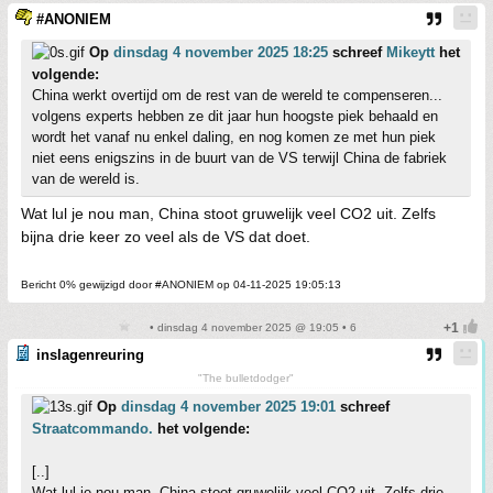
#ANONIEM
Op
dinsdag 4 november 2025 18:25
schreef
Mikeytt
het
volgende:
China werkt overtijd om de rest van de wereld te compenseren...
volgens experts hebben ze dit jaar hun hoogste piek behaald en
wordt het vanaf nu enkel daling, en nog komen ze met hun piek
niet eens enigszins in de buurt van de VS terwijl China de fabriek
van de wereld is.
Wat lul je nou man, China stoot gruwelijk veel CO2 uit. Zelfs
bijna drie keer zo veel als de VS dat doet.
Bericht 0% gewijzigd door #ANONIEM op 04-11-2025 19:05:13
• dinsdag 4 november 2025 @ 19:05 • 6
inslagenreuring
"The bulletdodger"
Op
dinsdag 4 november 2025 19:01
schreef
Straatcommando.
het volgende:
[..]
Wat lul je nou man, China stoot gruwelijk veel CO2 uit. Zelfs drie