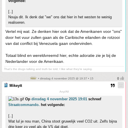
volgende:
[..]
Nouja dit. Ik denk dat "we" ons dat hier in het westen te weinig
realiseren.
Vertel mij wat. Ze denken hier ook dat de Amerikanen voor "ons"
door het vuur zullen gaan als de Caribische eilanden de rotzooi
van dat conflict bij Venezuela gaan ondervinden.
Totaal blind en wereldvreemd hier, echte adoratie zie je bij de
Nederlander voor de Amerikaan.
That's the drugs talking and truth be told, I like what they're saying.
• dinsdag 4 november 2025 @ 19:37 • 15
Mikeytt
Any/All
Op
dinsdag 4 november 2025 19:01
schreef
Straatcommando.
het volgende:
[..]
Wat lul je nou man, China stoot gruwelijk veel CO2 uit. Zelfs bijna
drie keer zo veel als de VS dat doet.