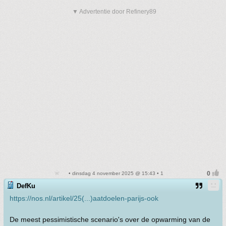
▼ Advertentie door Refinery89
• dinsdag 4 november 2025 @ 15:43 • 1
DefKu
https://nos.nl/artikel/25(...)aatdoelen-parijs-ook
De meest pessimistische scenario's over de opwarming van de