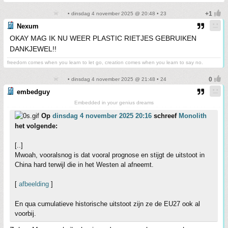
• dinsdag 4 november 2025 @ 20:48 • 23
Nexum
OKAY MAG IK NU WEER PLASTIC RIETJES GEBRUIKEN
DANKJEWEL!!
freedom comes when you learn to let go, creation comes when you learn to say no.
• dinsdag 4 november 2025 @ 21:48 • 24
embedguy
Embedded in your genius dreams
Op
dinsdag 4 november 2025 20:16
schreef
Monolith
het volgende:
[..]
Mwoah, vooralsnog is dat vooral prognose en stijgt de uitstoot in
China hard terwijl die in het Westen al afneemt.
[
afbeelding
]
En qua cumulatieve historische uitstoot zijn ze de EU27 ook al
voorbij.