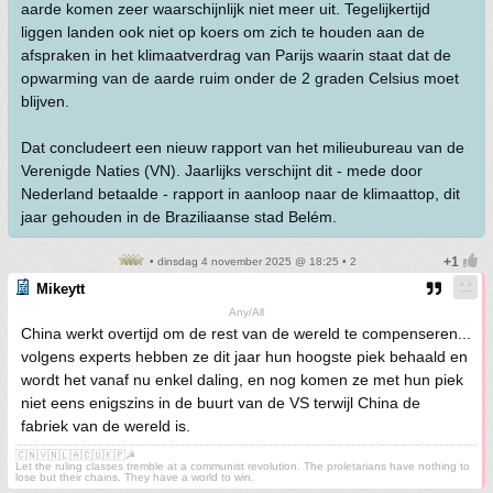
aarde komen zeer waarschijnlijk niet meer uit. Tegelijkertijd
liggen landen ook niet op koers om zich te houden aan de
afspraken in het klimaatverdrag van Parijs waarin staat dat de
opwarming van de aarde ruim onder de 2 graden Celsius moet
blijven.
Dat concludeert een nieuw rapport van het milieubureau van de
Verenigde Naties (VN). Jaarlijks verschijnt dit - mede door
Nederland betaalde - rapport in aanloop naar de klimaattop, dit
jaar gehouden in de Braziliaanse stad Belém.
• dinsdag 4 november 2025 @ 18:25 • 2
Mikeytt
Any/All
China werkt overtijd om de rest van de wereld te compenseren...
volgens experts hebben ze dit jaar hun hoogste piek behaald en
wordt het vanaf nu enkel daling, en nog komen ze met hun piek
niet eens enigszins in de buurt van de VS terwijl China de
fabriek van de wereld is.
🇨🇳🇻🇳🇱🇦🇨🇺🇰🇵☭
Let the ruling classes tremble at a communist revolution. The proletarians have nothing to
lose but their chains. They have a world to win.