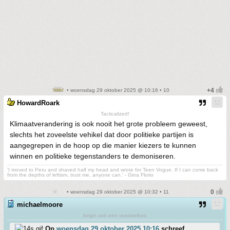
• woensdag 29 oktober 2025 @ 10:16 • 10
HowardRoark
Tacticalized!
Klimaatverandering is ook nooit het grote probleem geweest,
slechts het zoveelste vehikel dat door politieke partijen is
aangegrepen in de hoop op die manier kiezers te kunnen
winnen en politieke tegenstanders te demoniseren.
'I moved to Peru and shaved half my head and wrote for Teen Vogue. If I can come back
from the depths of leftism, trust me, anyone can.' - Gina Florio
• woensdag 29 oktober 2025 @ 10:32 • 11
michaelmoore
begin ook een voedselbos
Op
woensdag 29 oktober 2025 10:16
schreef