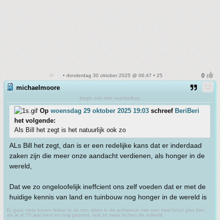
• donderdag 30 oktober 2025 @ 06:47 • 25
michaelmoore
begin ook een voedselbos
Op
woensdag 29 oktober 2025 19:03
schreef
BeriBeri
het volgende:
Als Bill het zegt is het natuurlijk ook zo
ALs Bill het zegt, dan is er een redelijke kans dat er inderdaad
zaken zijn die meer onze aandacht verdienen, als honger in de
wereld,
Dat we zo ongeloofelijk ineffcient ons zelf voeden dat er met de
huidige kennis van land en tuinbouw nog honger in de wereld is
Er gaat niets boven lekker in de zon zitten in de achtertuin met een heel koud glas bier ,
als je al 75 jaar bent en nog gezond, laat ze maar lachen de sukkels