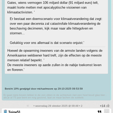
Gates, wiens vermogen 106 miljard dollar (91 miljard euro) telt,
maakt korte metten met apocalyptische visioenen van
klimaatactivisten. '
Er bestaat een doemscenario voor klimaatverandering dat zegt:
over een paar decennia zal catastrofale klimaatverandering de
beschaving decimeren, kijk maar naar alle hittegolven en
stormen...
Gelukkig voor ons allemaal is dat scenario onjuist.'
Hoewel de opwarming inwoners van de armste landen volgens de
Amerikaanse weldoener hard treft, zijn de effecten op de meeste
mensen relatief beperkt. '
De meeste inwoners op aarde zullen in de nabije toekomst leven
en floreren.'
Bericht 19% gewijzigd door michaelmoore op 29-10-2025 09:53:59
Er gaat niets boven lekker in de zon zitten in de achtertuin met een heel koud glas bier ,
als je al 75 jaar bent en nog gezond, laat ze maar lachen de sukkels
• woensdag 29 oktober 2025 @ 09:49 • 2
Toine51