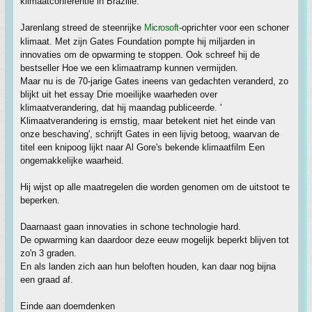
klimaatconferentie in Brazilië.
Jarenlang streed de steenrijke
Microsoft
-oprichter voor een schoner
klimaat. Met zijn Gates Foundation pompte hij miljarden in
innovaties om de opwarming te stoppen. Ook schreef hij de
bestseller Hoe we een klimaatramp kunnen vermijden.
Maar nu is de 70-jarige Gates ineens van gedachten veranderd, zo
blijkt uit het essay Drie moeilijke waarheden over
klimaatverandering, dat hij maandag publiceerde. '
Klimaatverandering is ernstig, maar betekent niet het einde van
onze beschaving', schrijft Gates in een lijvig betoog, waarvan de
titel een knipoog lijkt naar Al Gore's bekende klimaatfilm Een
ongemakkelijke waarheid.
Hij wijst op alle maatregelen die worden genomen om de uitstoot te
beperken.
Daarnaast gaan innovaties in schone technologie hard.
De opwarming kan daardoor deze eeuw mogelijk beperkt blijven tot
zo'n 3 graden.
En als landen zich aan hun beloften houden, kan daar nog bijna
een graad af.
Einde aan doemdenken