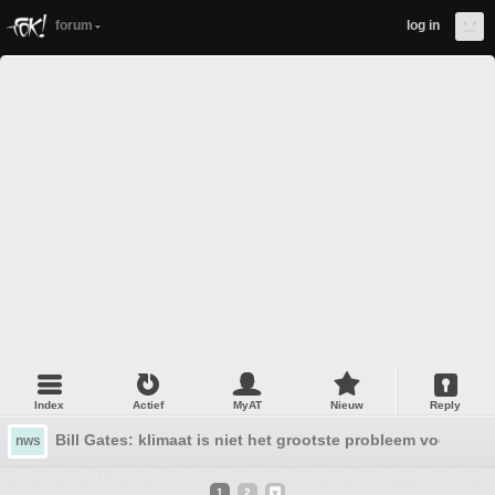
forum
log in
Index
Actief
MyAT
Nieuw
Reply
Bill Gates: klimaat is niet het grootste probleem voor de
nws
1
2