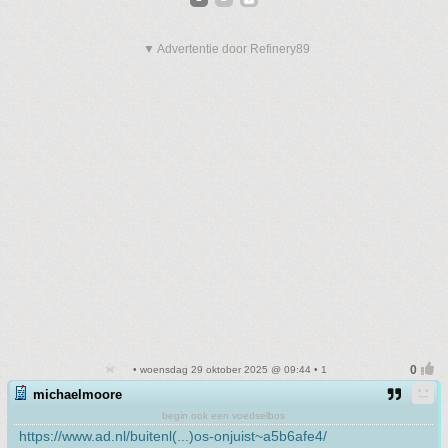
▼ Advertentie door Refinery89
• woensdag 29 oktober 2025 @ 09:44 • 1
michaelmoore
begin ook een voedselbos
https://www.ad.nl/buitenl(...)os-onjuist~a5b6afe4/