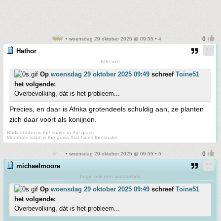
• woensdag 29 oktober 2025 @ 09:55 • 4
Hathor
Effe niet
Op
woensdag 29 oktober 2025 09:49
schreef
Toine51
het volgende:
Overbevolking, dát is het probleem...
Precies, en daar is Afrika grotendeels schuldig aan, ze planten
zich daar voort als konijnen.
Radical islam is the snake in the grass.
Moderate islam is the grass that hides the snake.
• woensdag 29 oktober 2025 @ 09:55 • 5
michaelmoore
begin ook een voedselbos
Op
woensdag 29 oktober 2025 09:49
schreef
Toine51
het volgende:
Overbevolking, dát is het probleem...