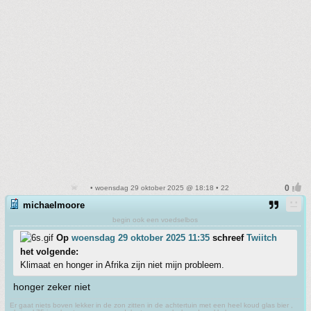
• woensdag 29 oktober 2025 @ 18:18 • 22
michaelmoore
begin ook een voedselbos
Op
woensdag 29 oktober 2025 11:35
schreef
Twiitch
het volgende:
Klimaat en honger in Afrika zijn niet mijn probleem.
honger zeker niet
Er gaat niets boven lekker in de zon zitten in de achtertuin met een heel koud glas bier ,