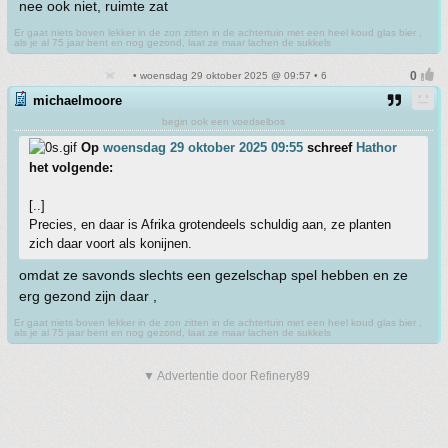
nee ook niet, ruimte zat
Er gaat niets boven lekker in de zon zitten in de achtertuin met een heel koud glas bier ,
als je al 75 jaar bent en nog gezond, laat ze maar lachen de sukkels
• woensdag 29 oktober 2025 @ 09:57 • 6
michaelmoore
begin ook een voedselbos
Op
woensdag 29 oktober 2025 09:55
schreef
Hathor
het volgende:
[..]
Precies, en daar is Afrika grotendeels schuldig aan, ze planten
zich daar voort als konijnen.
omdat ze savonds slechts een gezelschap spel hebben en ze
erg gezond zijn daar ,
Er gaat niets boven lekker in de zon zitten in de achtertuin met een heel koud glas bier ,
als je al 75 jaar bent en nog gezond, laat ze maar lachen de sukkels
▼ Advertentie door Refinery89