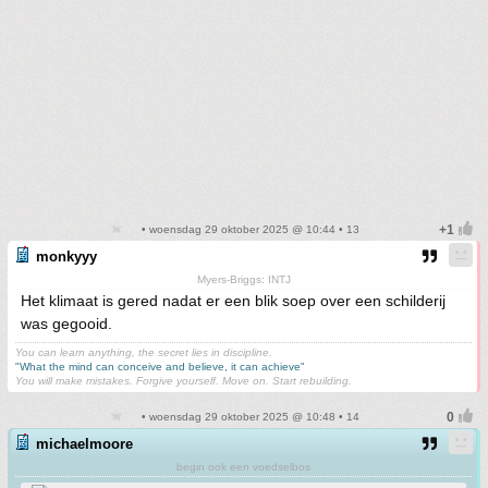
• woensdag 29 oktober 2025 @ 10:44 • 13
monkyyy
Myers-Briggs: INTJ
Het klimaat is gered nadat er een blik soep over een schilderij
was gegooid.
You can learn anything, the secret lies in discipline.
"What the mind can conceive and believe, it can achieve"
You will make mistakes. Forgive yourself. Move on. Start rebuilding.
• woensdag 29 oktober 2025 @ 10:48 • 14
michaelmoore
begin ook een voedselbos