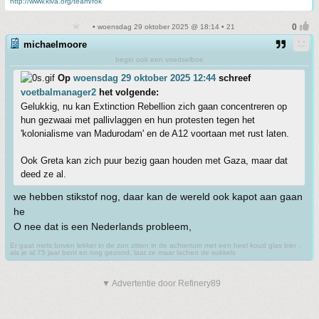
http://www.kiva.org/team/fok
• woensdag 29 oktober 2025 @ 18:14 • 21
michaelmoore
begin ook een voedselbos
Op
woensdag 29 oktober 2025 12:44
schreef
voetbalmanager2
het volgende:
Gelukkig, nu kan Extinction Rebellion zich gaan concentreren op
hun gezwaai met pallivlaggen en hun protesten tegen het
'kolonialisme van Madurodam' en de A12 voortaan met rust laten.
Ook Greta kan zich puur bezig gaan houden met Gaza, maar dat
deed ze al.
we hebben stikstof nog, daar kan de wereld ook kapot aan gaan
he
O nee dat is een Nederlands probleem,
Er gaat niets boven lekker in de zon zitten in de achtertuin met een heel koud glas bier ,
als je al 75 jaar bent en nog gezond, laat ze maar lachen de sukkels
▼ Advertentie door Refinery89