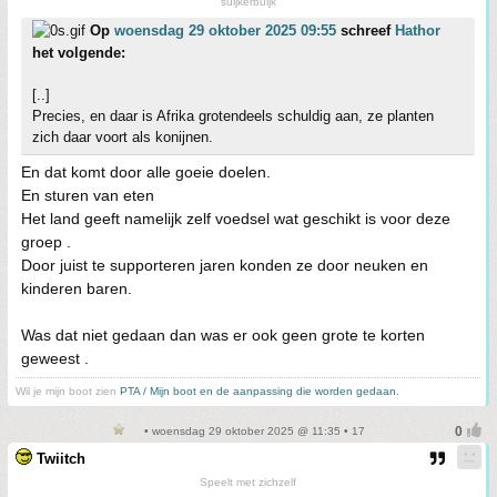
suijkerbuijk
Op
woensdag 29 oktober 2025 09:55
schreef
Hathor
het volgende:
[..]
Precies, en daar is Afrika grotendeels schuldig aan, ze planten
zich daar voort als konijnen.
En dat komt door alle goeie doelen.
En sturen van eten
Het land geeft namelijk zelf voedsel wat geschikt is voor deze
groep .
Door juist te supporteren jaren konden ze door neuken en
kinderen baren.
Was dat niet gedaan dan was er ook geen grote te korten
geweest .
Wil je mijn boot zien
PTA / Mijn boot en de aanpassing die worden gedaan.
• woensdag 29 oktober 2025 @ 11:35 • 17
Twiitch
Speelt met zichzelf