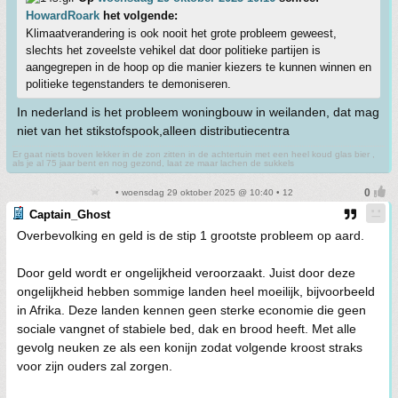
HowardRoark
het volgende:
Klimaatverandering is ook nooit het grote probleem geweest,
slechts het zoveelste vehikel dat door politieke partijen is
aangegrepen in de hoop op die manier kiezers te kunnen winnen en
politieke tegenstanders te demoniseren.
In nederland is het probleem woningbouw in weilanden, dat mag
niet van het stikstofspook,alleen distributiecentra
Er gaat niets boven lekker in de zon zitten in de achtertuin met een heel koud glas bier ,
als je al 75 jaar bent en nog gezond, laat ze maar lachen de sukkels
• woensdag 29 oktober 2025 @ 10:40 • 12
Captain_Ghost
Overbevolking en geld is de stip 1 grootste probleem op aard.
Door geld wordt er ongelijkheid veroorzaakt. Juist door deze
ongelijkheid hebben sommige landen heel moeilijk, bijvoorbeeld
in Afrika. Deze landen kennen geen sterke economie die geen
sociale vangnet of stabiele bed, dak en brood heeft. Met alle
gevolg neuken ze als een konijn zodat volgende kroost straks
voor zijn ouders zal zorgen.