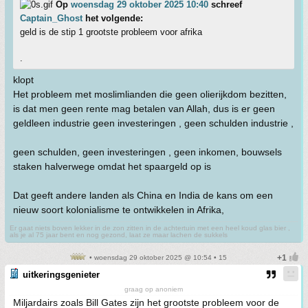
Op
woensdag 29 oktober 2025 10:40
schreef
Captain_Ghost
het volgende:
geld is de stip 1 grootste probleem voor afrika
.
klopt
Het probleem met moslimlianden die geen olierijkdom bezitten,
is dat men geen rente mag betalen van Allah, dus is er geen
geldleen industrie geen investeringen , geen schulden industrie ,
geen schulden, geen investeringen , geen inkomen, bouwsels
staken halverwege omdat het spaargeld op is
Dat geeft andere landen als China en India de kans om een
nieuw soort kolonialisme te ontwikkelen in Afrika,
Er gaat niets boven lekker in de zon zitten in de achtertuin met een heel koud glas bier ,
als je al 75 jaar bent en nog gezond, laat ze maar lachen de sukkels
• woensdag 29 oktober 2025 @ 10:54 • 15
uitkeringsgenieter
graag op anoniem
Miljardairs zoals Bill Gates zijn het grootste probleem voor de