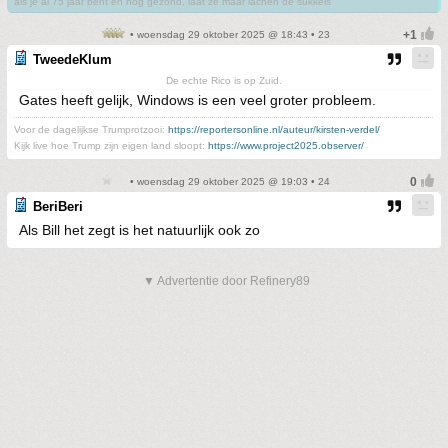
als je al 75 jaar bent en nog gezond, laat ze maar lachen de sukkels
• woensdag 29 oktober 2025 @ 18:43 • 23
TweedeKlum
De echte Rico is op Zuid.
Gates heeft gelijk, Windows is een veel groter probleem.
Voor de dagelijkse Trumprotzooi:
https://reportersonline.nl/auteur/kirsten-verdel/
Kijk live hoe Trump zijn eigen land sloopt:
https://www.project2025.observer/
• woensdag 29 oktober 2025 @ 19:03 • 24
BeriBeri
Als Bill het zegt is het natuurlijk ook zo
▼ Advertentie door Refinery89