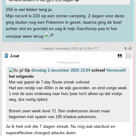
256 is wel lekker lang ja.
Mijn record is 220 op een zomer camping. 2 dagen voor deze
ging sluiten nog een Pokemon in gezet, daarna ging de boel
achter slot en grendel en zag ik mijn Garchomp pas in het
voorjaar weer terug
• vrijdag 5 december 2025 @ 12:08 • 77
J-net
Prettig gestoord
Op
dinsdag 2 december 2025 15:04
schreef
Vermecelli
het volgende:
Met wat gepiel de 7-day Route streak voltooid.
Had een rondje van 400m in de wijk gevonden, en eind vorige week
1 met de auto onderweg naar huis (was toch alleen op dat stukje
weg, dus rustig rijden).
Binnen ±een week level 72. Ben ondertussen alvast maar
begonnen met sparen van 100 shadow pokemons.
Ja ik heb ook die 7 dagen streak. Nu nog wat stardust en
supereffective charged attacks doen.