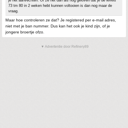
je het aanvechten. Of ze het dan als nog geloven dat je de levels
73 tm 80 in 2 weken hebt kunnen voltooien is dan nog maar de
vraag.
Maar hoe controleren ze dat? Je registered per e-mail adres,
niet met je ban nummer. Dus kan het ook je kind zijn, of je
jongere broertje ofzo.
▼ Advertentie door Refinery89