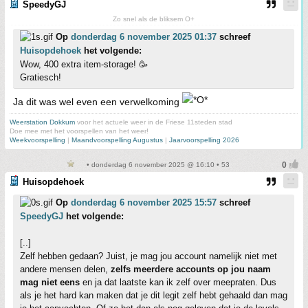
SpeedyGJ
Zo snel als de bliksem O+
Op
donderdag 6 november 2025 01:37
schreef
Huisopdehoek
het volgende:
Wow, 400 extra item-storage! 🥳
Gratiesch!
Ja dit was wel even een verwelkoming
Weerstation Dokkum
voor het actuele weer in de Friese 11steden stad
Doe mee met het voorspellen van het weer!
Weekvoorspelling
|
Maandvoorspelling Augustus
|
Jaarvoorspelling 2026
• donderdag 6 november 2025 @ 16:10 • 53
Huisopdehoek
Op
donderdag 6 november 2025 15:57
schreef
SpeedyGJ
het volgende:
[..]
Zelf hebben gedaan? Juist, je mag jou account namelijk niet met
andere mensen delen,
zelfs meerdere accounts op jou naam
mag niet eens
en ja dat laatste kan ik zelf over meepraten. Dus
als je het hard kan maken dat je dit legit zelf hebt gehaald dan mag