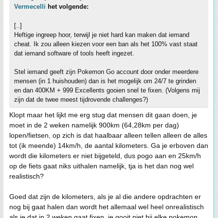
Vermecelli
het volgende:
[..]
Heftige ingreep hoor, terwijl je niet hard kan maken dat iemand
cheat. Ik zou alleen kiezen voor een ban als het 100% vast staat
dat iemand software of tools heeft ingezet.
Stel iemand geeft zijn Pokemon Go account door onder meerdere
mensen (in 1 huishouden) dan is het mogelijk om 24/7 te grinden
en dan 400KM + 999 Excellents gooien snel te fixen. (Volgens mij
zijn dat de twee meest tijdrovende challenges?)
Klopt maar het lijkt me erg stug dat mensen dit gaan doen, je
moet in de 2 weken namelijk 900km (64,28km per dag)
lopen/fietsen, op zich is dat haalbaar alleen tellen alleen de alles
tot (ik meende) 14km/h, de aantal kilometers. Ga je erboven dan
wordt die kilometers er niet bijgeteld, dus pogo aan en 25km/h
op de fiets gaat niks uithalen namelijk, tja is het dan nog wel
realistisch?
Goed dat zijn de kilometers, als je al die andere opdrachten er
nog bij gaat halen dan wordt het allemaal wel heel onrealistisch
als je dat in 2 weken gaat fixen, je gooit niet bij elke pokemon