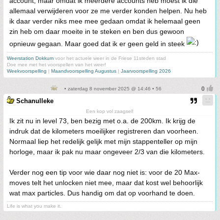
account, maar omdat ik meerdere accounts heb moest ik die
allemaal verwijderen voor ze me verder konden helpen. Nu heb
ik daar verder niks mee mee gedaan omdat ik helemaal geen
zin heb om daar moeite in te steken en ben dus gewoon
opnieuw gegaan. Maar goed dat ik er geen geld in steek
Weerstation Dokkum
voor het actuele weer in de Friese 11steden stad
Doe mee met het voorspellen van het weer!
Weekvoorspelling
|
Maandvoorspelling Augustus
|
Jaarvoorspelling 2026
• zaterdag 8 november 2025 @ 14:46 • 56
Schanulleke
Een kop vol zaagsel!
Ik zit nu in level 73, ben bezig met o.a. de 200km. Ik krijg de
indruk dat de kilometers moeilijker registreren dan voorheen.
Normaal liep het redelijk gelijk met mijn stappenteller op mijn
horloge, maar ik pak nu maar ongeveer 2/3 van die kilometers.
Verder nog een tip voor wie daar nog niet is: voor de 20 Max-
moves telt het unlocken niet mee, maar dat kost wel behoorlijk
wat max particles. Dus handig om dat op voorhand te doen.
Life is what you make it.