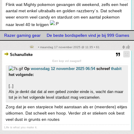
Flink wat Mighty pokemon gevangen dit weekend, zelfs een heel
aantal met enkel ultraballs en golden razzberry´s. Dat scheelt
weer enorm veel candy en stardust om een aantal pokemon
naar level 40 te krijgen
Razer gaming gear
De beste bordspellen vind je bij 999 Games
• maandag 17 november 2025 @ 11:35 • 61
Schanulleke
Een kop vol zaagsel!
Op
woensdag 12 november 2025 06:54
schreef
thabit
het volgende:
[..]
Als je denkt dat dat al een gebed zonder einde is, wacht dan maar
tot je in het volgende level stardust mag verzamelen.
Zorg dat je een starpiece hebt aanstaan als er (meerdere) eitjes
uitkomen. Dat scheelt een hoop. Verder zit er stiekem ook best
veel dust in grunts en routes
Life is what you make it.