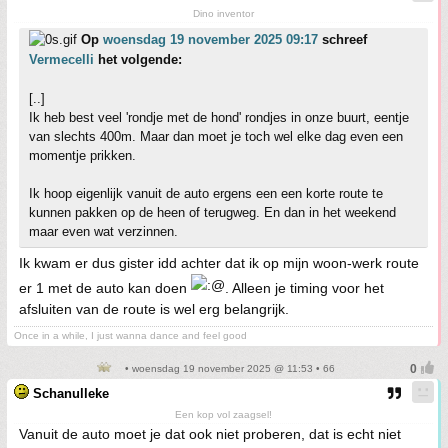
Dino inventor
Op
woensdag 19 november 2025 09:17
schreef
Vermecelli
het volgende:
[..]
Ik heb best veel 'rondje met de hond' rondjes in onze buurt, eentje
van slechts 400m. Maar dan moet je toch wel elke dag even een
momentje prikken.
Ik hoop eigenlijk vanuit de auto ergens een een korte route te
kunnen pakken op de heen of terugweg. En dan in het weekend
maar even wat verzinnen.
Ik kwam er dus gister idd achter dat ik op mijn woon-werk route
er 1 met de auto kan doen
. Alleen je timing voor het
afsluiten van de route is wel erg belangrijk.
Once in a while, I just wanna dance and feel good
• woensdag 19 november 2025 @ 11:53 • 66
Schanulleke
Een kop vol zaagsel!
Vanuit de auto moet je dat ook niet proberen, dat is echt niet