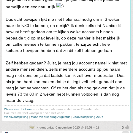
namelijk een exc natuurlijk
Dus echt bewijzen lijkt me niet helemaal nodig om in 3 weken
naar de lv80 te komen, en eerlijk? Ik denk zelfs dat Niantic dit
bewust heeft gedaan om te kijken welke accounts binnen
bepaalde tijd op max level is, op deze manier is het makkelijk
om zulke mensen te kunnen pakken, tenzij ze echt hele
keiharde bewijzen hebben dat ze dit zelf hebben gedaan.
Zelf hebben gedaan? Juist, je mag jou account namelijk niet met
andere mensen delen, zelfs meerdere accounts op jou naam
mag niet eens en ja dat laatste kan ik zelf over meepraten. Dus
als je het hard kan maken dat je dit legit zelf hebt gehaald dan
mag je het aanvechten. Of ze het dan als nog geloven dat je de
levels 73 tm 80 in 2 weken hebt kunnen voltooien is dan nog
maar de vraag.
Weerstation Dokkum
voor het actuele weer in de Friese 11steden stad
Doe mee met het voorspellen van het weer!
Weekvoorspelling
|
Maandvoorspelling Augustus
|
Jaarvoorspelling 2026
• donderdag 6 november 2025 @ 15:58 • 52