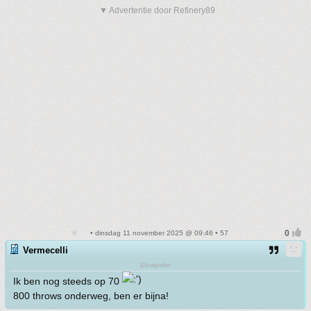
▼ Advertentie door Refinery89
• dinsdag 11 november 2025 @ 09:46 • 57
Vermecelli
Slowpoke
Ik ben nog steeds op 70
800 throws onderweg, ben er bijna!