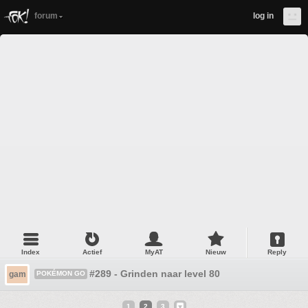
forum
log in
Index
Actief
MyAT
Nieuw
Reply
#289 - Grinden naar level 80
gam
POKÉMON GO
1
2
3