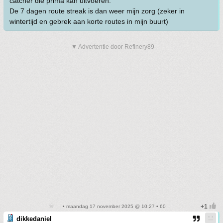
catcher die prima kan uitvoeren.
De 7 dagen route streak is dan weer mijn zorg (zeker in
wintertijd en gebrek aan korte routes in mijn buurt)
▼ Advertentie door Refinery89
• maandag 17 november 2025 @ 10:27 • 60
dikkedaniel