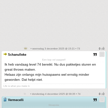
• woensdag 3 december 2025 @ 15:21 • 73
Schanulleke
Een kop vol zaagsel!
Ik heb vandaag level 74 bereikt. Nu dus pakketjes sturen en
great throws maken.
Helaas zijn onlangs mijn huisspawns wel ernstig minder
geworden. Dat helpt niet.
Life is what you make it.
• donderdag 4 december 2025 @ 09:35 • 74
Vermecelli
Slowpoke