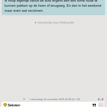
Ik hoop eigenlijk vanuit de auto ergens een een korte route te
kunnen pakken op de heen of terugweg. En dan in het weekend
maar even wat verzinnen.
▼ Advertentie door Refinery89
• woensdag 19 november 2025 @ 09:22 • 65
Debsterr