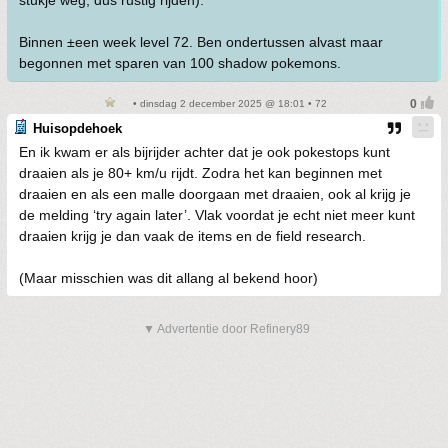
stukje weg, dus rustig rijden).
Binnen ±een week level 72. Ben ondertussen alvast maar
begonnen met sparen van 100 shadow pokemons.
• dinsdag 2 december 2025 @ 18:01 • 72
Huisopdehoek
En ik kwam er als bijrijder achter dat je ook pokestops kunt
draaien als je 80+ km/u rijdt. Zodra het kan beginnen met
draaien en als een malle doorgaan met draaien, ook al krijg je
de melding ‘try again later’. Vlak voordat je echt niet meer kunt
draaien krijg je dan vaak de items en de field research.
(Maar misschien was dit allang al bekend hoor)
▼ Advertentie door Refinery89