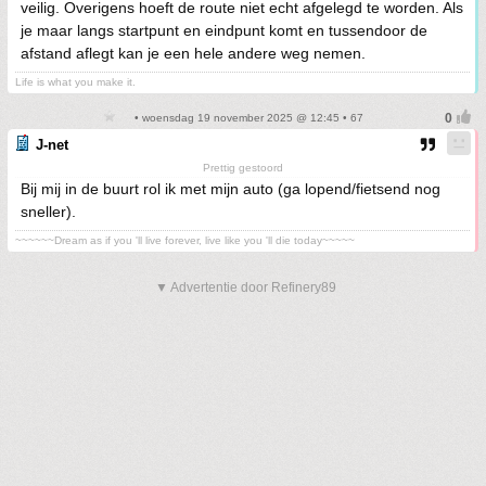
veilig. Overigens hoeft de route niet echt afgelegd te worden. Als
je maar langs startpunt en eindpunt komt en tussendoor de
afstand aflegt kan je een hele andere weg nemen.
Life is what you make it.
• woensdag 19 november 2025 @ 12:45 • 67
J-net
Prettig gestoord
Bij mij in de buurt rol ik met mijn auto (ga lopend/fietsend nog
sneller).
~~~~~~Dream as if you 'll live forever, live like you 'll die today~~~~~
▼ Advertentie door Refinery89