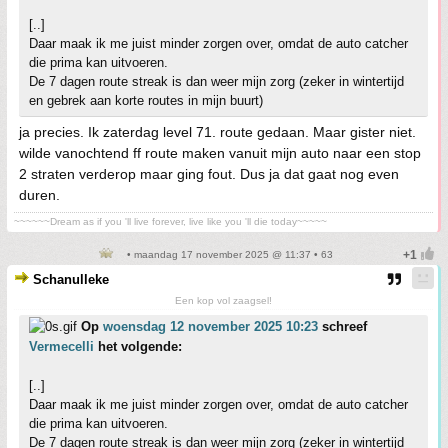
[..]
Daar maak ik me juist minder zorgen over, omdat de auto catcher
die prima kan uitvoeren.
De 7 dagen route streak is dan weer mijn zorg (zeker in wintertijd
en gebrek aan korte routes in mijn buurt)
ja precies. Ik zaterdag level 71. route gedaan. Maar gister niet.
wilde vanochtend ff route maken vanuit mijn auto naar een stop
2 straten verderop maar ging fout. Dus ja dat gaat nog even
duren.
~~~~~~Dream as if you 'll live forever, live like you 'll die today~~~~~
• maandag 17 november 2025 @ 11:37 • 63
Schanulleke
Een kop vol zaagsel!
Op
woensdag 12 november 2025 10:23
schreef
Vermecelli
het volgende:
[..]
Daar maak ik me juist minder zorgen over, omdat de auto catcher
die prima kan uitvoeren.
De 7 dagen route streak is dan weer mijn zorg (zeker in wintertijd