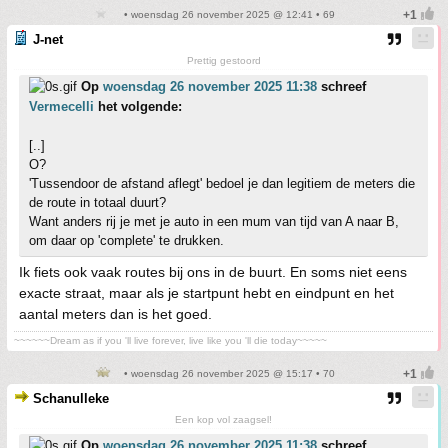
• woensdag 26 november 2025 @ 12:41 • 69
J-net
Prettig gestoord
Op
woensdag 26 november 2025 11:38
schreef
Vermecelli
het volgende:
[..]
O?
'Tussendoor de afstand aflegt' bedoel je dan legitiem de meters die
de route in totaal duurt?
Want anders rij je met je auto in een mum van tijd van A naar B,
om daar op 'complete' te drukken.
Ik fiets ook vaak routes bij ons in de buurt. En soms niet eens
exacte straat, maar als je startpunt hebt en eindpunt en het
aantal meters dan is het goed.
~~~~~~Dream as if you 'll live forever, live like you 'll die today~~~~~
• woensdag 26 november 2025 @ 15:17 • 70
Schanulleke
Een kop vol zaagsel!
Op
woensdag 26 november 2025 11:38
schreef