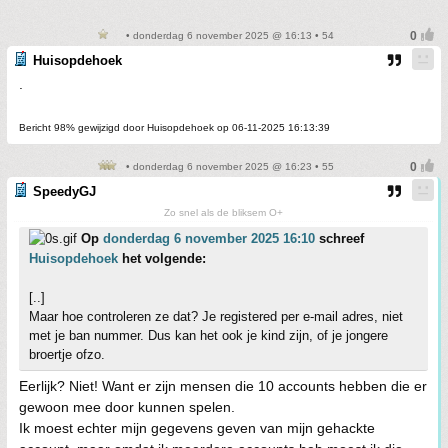
• donderdag 6 november 2025 @ 16:13 • 54
Huisopdehoek
.
Bericht 98% gewijzigd door Huisopdehoek op 06-11-2025 16:13:39
• donderdag 6 november 2025 @ 16:23 • 55
SpeedyGJ
Zo snel als de bliksem O+
Op
donderdag 6 november 2025 16:10
schreef
Huisopdehoek
het volgende:
[..]
Maar hoe controleren ze dat? Je registered per e-mail adres, niet
met je ban nummer. Dus kan het ook je kind zijn, of je jongere
broertje ofzo.
Eerlijk? Niet! Want er zijn mensen die 10 accounts hebben die er
gewoon mee door kunnen spelen.
Ik moest echter mijn gegevens geven van mijn gehackte