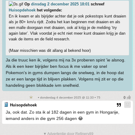
Op
dinsdag 2 december 2025 18:01
schreef
Huisopdehoek
het volgende:
En ik kwam er als bijrijder achter dat je ook pokestops kunt draaien
als je 80+ km/u rijdt. Zodra het kan beginnen met draaien en als
een malle doorgaan met draaien, ook al krijg je de melding ‘try
again later’. Vlak voordat je echt niet meer kunt draaien krijg je dan
vaak de items en de field research.
(Maar misschien was dit allang al bekend hoor)
Ja die truuc ken ik, volgens mij na 3x proberen spint 'ie alsnog.
Als ik een keer bijrijder ben focus ik me vaker op snel
Pokemon's in gyms dumpen langs de snelweg, in de hoop dat
ze er een lange tijd in blijven plakken. Volgens mij zit er op die
handeling geen blokkade ivm snelheid.
• donderdag 4 december 2025 @ 11:33 • 75
Huisopdehoek
Ja, ook dat. Zo sta ik al 182 dagen in een gym in Hongarije,
iemand anders in die gym 256 dagen 😂
▼ Advertentie door Refinery89