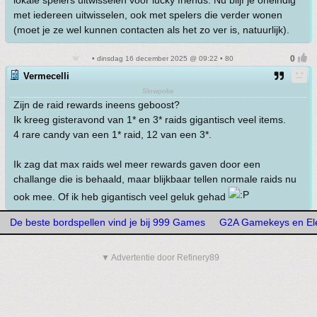
lokale spelers uitwisselen voor lucky friends. Nu blijf je oneindig
met iedereen uitwisselen, ook met spelers die verder wonen
(moet je ze wel kunnen contacten als het zo ver is, natuurlijk).
• dinsdag 16 december 2025 @ 09:22 • 80
Vermecelli
Slowpoke
Zijn de raid rewards ineens geboost?
Ik kreeg gisteravond van 1* en 3* raids gigantisch veel items.
4 rare candy van een 1* raid, 12 van een 3*.
Ik zag dat max raids wel meer rewards gaven door een
challange die is behaald, maar blijkbaar tellen normale raids nu
ook mee. Of ik heb gigantisch veel geluk gehad
De beste bordspellen vind je bij 999 Games
G2A Gamekeys en Ele
▼ Advertentie door Refinery89