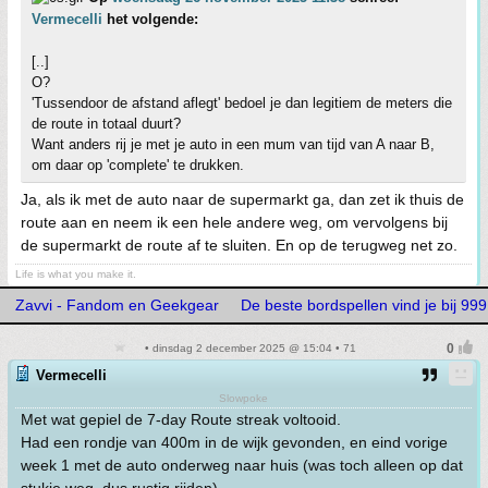
Vermecelli
het volgende:
[..]
O?
'Tussendoor de afstand aflegt' bedoel je dan legitiem de meters die
de route in totaal duurt?
Want anders rij je met je auto in een mum van tijd van A naar B,
om daar op 'complete' te drukken.
Ja, als ik met de auto naar de supermarkt ga, dan zet ik thuis de
route aan en neem ik een hele andere weg, om vervolgens bij
de supermarkt de route af te sluiten. En op de terugweg net zo.
Life is what you make it.
Zavvi - Fandom en Geekgear
De beste bordspellen vind je bij 9
• dinsdag 2 december 2025 @ 15:04 • 71
Vermecelli
Slowpoke
Met wat gepiel de 7-day Route streak voltooid.
Had een rondje van 400m in de wijk gevonden, en eind vorige
week 1 met de auto onderweg naar huis (was toch alleen op dat