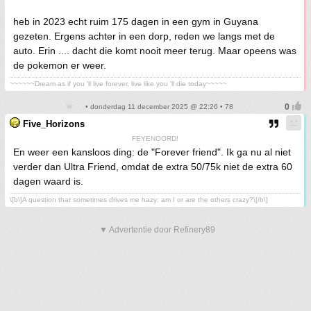
heb in 2023 echt ruim 175 dagen in een gym in Guyana
gezeten. Ergens achter in een dorp, reden we langs met de
auto. Erin .... dacht die komt nooit meer terug. Maar opeens was
de pokemon er weer.
~~~~~~Dream as if you 'll live forever, live like you 'll die today~~~~~
• donderdag 11 december 2025 @ 22:26 • 78
Five_Horizons
FEYENOORD!
En weer een kansloos ding: de "Forever friend". Ik ga nu al niet
verder dan Ultra Friend, omdat de extra 50/75k niet de extra 60
dagen waard is.
\[b\]A question that sometimes drives me hazy: am I or are the others crazy?\[/b\]
▼ Advertentie door Refinery89