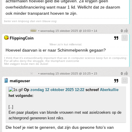
achterhalen hoeveel geld die uitgeven. Ze krijgen geen
overheidsfinanciering want maar 1 lid. Wellicht dat ze daarom
ook minder transparant hoeven te zijn.
beter een knipoog dan een blauw oog
• woensdag 15 oktober 2025 @ 10:03 • 14
FlippingCoin
Weer zo'n kut millennial.
Hoeveel daarvan is er naar Schimmelpennik gegaan?
I think that it’s extraordinarily important that we in computer science keep fun in computing
For all who deny the struggle, the triumphant overcome
Met zwijgen kruist men de duivel
• woensdag 15 oktober 2025 @ 10:25 • 15
matigeuser
Op
zondag 12 oktober 2025 12:22
schreef
Aberkullie
het volgende:
[..]
Een paar plaatjes van blonde vrouwen met wat asielzoekers op de
achtergrond genereren kost niks.
Die hoef je niet te generen, dat zijn dus gewone foto's van