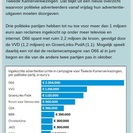
Twee­de Kamerverkie­zingen. Dat blijkt uit een nieuw overzicht
waar­voor politieke adverteerders van­af vrijdag hun advertentie-
uit­ga­ven moeten doorgeven.
Drie politieke partijen hebben tot nu toe voor meer dan 1 miljoen
euro aan reclames ingekocht op onder meer televisie en
internet. D66 spant met ruim 2,2 miljoen de kroon, gevolgd door
de VVD (1,2 miljoen) en GroenLinks-PvdA (1,1). Mogelijk speelt
daarbij een rol dat de reclamecampagne van D66 al in juni
begon en die van de andere twee partijen pas in oktober.