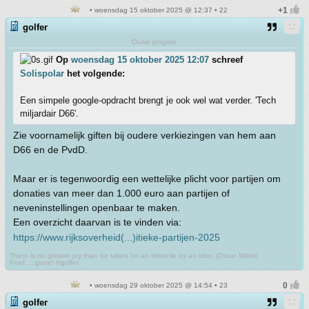
• woensdag 15 oktober 2025 @ 12:37 • 22
golfer
Ouwe jongere
Op
woensdag 15 oktober 2025 12:07
schreef
Solispolar
het volgende:
Een simpele google-opdracht brengt je ook wel wat verder. 'Tech
miljardair D66'.
Zie voornamelijk giften bij oudere verkiezingen van hem aan
D66 en de PvdD.
Maar er is tegenwoordig een wettelijke plicht voor partijen om
donaties van meer dan 1.000 euro aan partijen of
neveninstellingen openbaar te maken.
Een overzicht daarvan is te vinden via:
https://www.rijksoverheid(...)itieke-partijen-2025
There is no greater joy than be taken for an imbecile by an idiot. (Oscar Wilde)
Poef.....gone! ©golfer
• woensdag 29 oktober 2025 @ 14:54 • 23
golfer