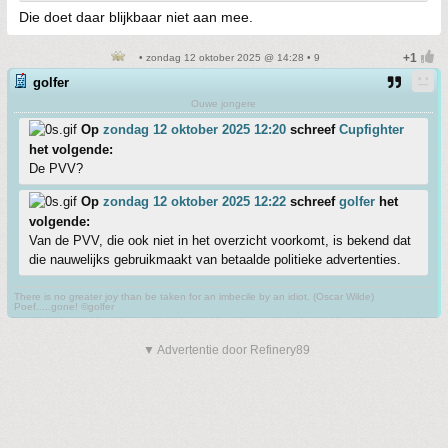
Die doet daar blijkbaar niet aan mee.
• zondag 12 oktober 2025 @ 14:28 • 9
golfer
Ouwe jongere
Op
zondag 12 oktober 2025 12:20
schreef
Cupfighter
het volgende:
De PVV?
Op
zondag 12 oktober 2025 12:22
schreef
golfer
het
volgende:
Van de PVV, die ook niet in het overzicht voorkomt, is bekend dat
die nauwelijks gebruikmaakt van betaalde politieke advertenties.
There is no greater joy than be taken for an imbecile by an idiot. (Oscar Wilde)
Poef.....gone! ©golfer
▼ Advertentie door Refinery89