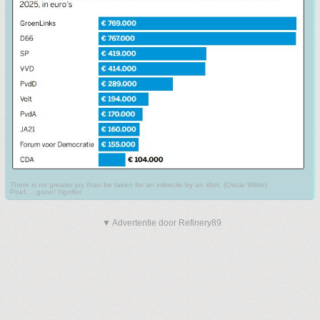
There is no greater joy than be taken for an imbecile by an idiot. (Oscar Wilde)
Poef.....gone! ©golfer
▼ Advertentie door Refinery89