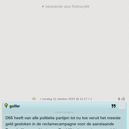
▼ Advertentie door Refinery89
• zondag 12 oktober 2025 @ 12:17 • 1
golfer
Ouwe jongere
D66 heeft van alle politieke par­tij­en tot nu toe veruit het meeste
geld gestoken in de reclame­cam­pag­ne voor de aanstaande