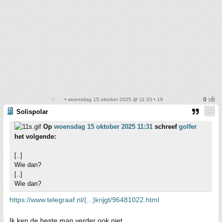
• woensdag 15 oktober 2025 @ 11:33 • 19
Solispolar
Op
woensdag 15 oktober 2025 11:31
schreef
golfer
het volgende:
[..]
Wie dan?
[..]
Wie dan?
https://www.telegraaf.nl/(...)krijgt/96481022.html
Ik ken de beste man verder ook niet.