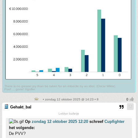
There is no greater joy than be taken for an imbecile by an idiot. (Oscar Wilde)
Poef.....gone! ©golfer
• zondag 12 oktober 2025 @ 14:23 • 8
Gehakt_bal
Lekker balletje
Op
zondag 12 oktober 2025 12:20
schreef
Cupfighter
het volgende:
De PVV?