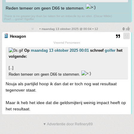
Reden temeer om geen D66 te stemmen.
There is no greater joy than be taken for an imbecile by an idiot. (Oscar Wilde)
Poef.....gone! ©golfer
• maandag 13 oktober 2025 @ 00:04 • 12
Hexagon
Vreemd Fenomeen
Op
maandag 13 oktober 2025 00:01
schreef
golfer
het
volgende:
[..]
Reden temeer om geen D66 te stemmen.
Nouja als partijlid hoop ik dan dat er toch nog wat resultaat
tegenover staat.
Maar ik heb het idee dat die geldsmijterij weinig impact heeft op
het resultaat.
▼ Advertentie door Refinery89