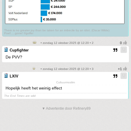
There is no greater joy than be taken for an imbecile by an idiot. (Oscar Wilde)
Poef.....gone! ©golfer
• zondag 12 oktober 2025 @ 12:20 • 2
Cupfighter
De PVV?
• zondag 12 oktober 2025 @ 12:20 • 3
LXIV
Cultuurmoslim
Hopelijk heeft het weinig effect
The End Times are wild
▼ Advertentie door Refinery89