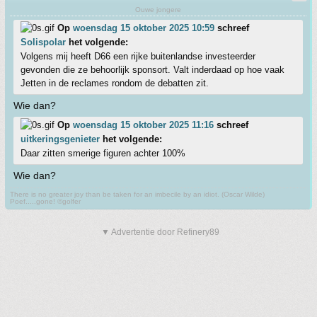
Ouwe jongere
Op
woensdag 15 oktober 2025 10:59
schreef
Solispolar
het volgende:
Volgens mij heeft D66 een rijke buitenlandse investeerder
gevonden die ze behoorlijk sponsort. Valt inderdaad op hoe vaak
Jetten in de reclames rondom de debatten zit.
Wie dan?
Op
woensdag 15 oktober 2025 11:16
schreef
uitkeringsgenieter
het volgende:
Daar zitten smerige figuren achter 100%
Wie dan?
There is no greater joy than be taken for an imbecile by an idiot. (Oscar Wilde)
Poef.....gone! ©golfer
▼ Advertentie door Refinery89