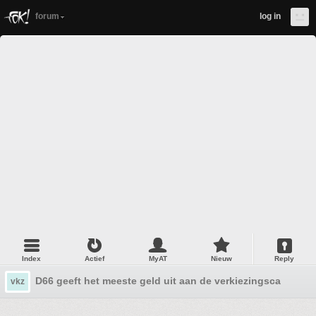
forum
log in
Index
Actief
MyAT
Nieuw
Reply
D66 geeft het meeste geld uit aan de verkiezingscampagn
vkz