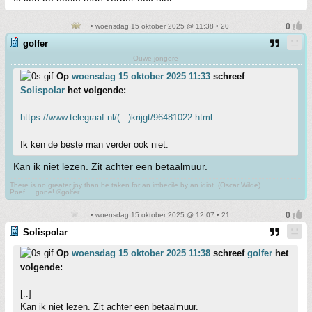
• woensdag 15 oktober 2025 @ 11:38 • 20
golfer
Ouwe jongere
Op
woensdag 15 oktober 2025 11:33
schreef
Solispolar
het volgende:
https://www.telegraaf.nl/(...)krijgt/96481022.html
Ik ken de beste man verder ook niet.
Kan ik niet lezen. Zit achter een betaalmuur.
There is no greater joy than be taken for an imbecile by an idiot. (Oscar Wilde)
Poef.....gone! ©golfer
• woensdag 15 oktober 2025 @ 12:07 • 21
Solispolar
Op
woensdag 15 oktober 2025 11:38
schreef
golfer
het
volgende:
[..]
Kan ik niet lezen. Zit achter een betaalmuur.