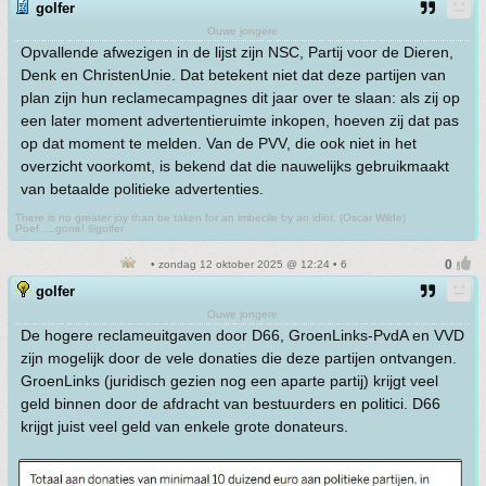
golfer
Ouwe jongere
Opvallende afwezigen in de lijst zijn NSC, Partij voor de Dieren,
Denk en ChristenUnie. Dat betekent niet dat deze partijen van
plan zijn hun reclamecampagnes dit jaar over te slaan: als zij op
een later moment advertentieruimte inkopen, hoeven zij dat pas
op dat moment te melden. Van de PVV, die ook niet in het
overzicht voorkomt, is bekend dat die nauwelijks gebruikmaakt
van betaalde politieke advertenties.
There is no greater joy than be taken for an imbecile by an idiot. (Oscar Wilde)
Poef.....gone! ©golfer
• zondag 12 oktober 2025 @ 12:24 • 6
golfer
Ouwe jongere
De hogere reclameuitgaven door D66, GroenLinks-PvdA en VVD
zijn mogelijk door de vele donaties die deze partijen ontvangen.
GroenLinks (juridisch gezien nog een aparte partij) krijgt veel
geld binnen door de afdracht van bestuurders en politici. D66
krijgt juist veel geld van enkele grote donateurs.