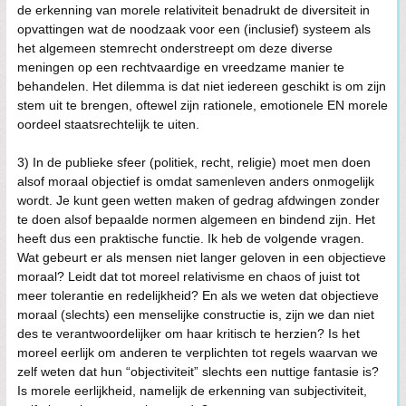
de erkenning van morele relativiteit benadrukt de diversiteit in
opvattingen wat de noodzaak voor een (inclusief) systeem als
het algemeen stemrecht onderstreept om deze diverse
meningen op een rechtvaardige en vreedzame manier te
behandelen. Het dilemma is dat niet iedereen geschikt is om zijn
stem uit te brengen, oftewel zijn rationele, emotionele EN morele
oordeel staatsrechtelijk te uiten.
3) In de publieke sfeer (politiek, recht, religie) moet men doen
alsof moraal objectief is omdat samenleven anders onmogelijk
wordt. Je kunt geen wetten maken of gedrag afdwingen zonder
te doen alsof bepaalde normen algemeen en bindend zijn. Het
heeft dus een praktische functie. Ik heb de volgende vragen.
Wat gebeurt er als mensen niet langer geloven in een objectieve
moraal? Leidt dat tot moreel relativisme en chaos of juist tot
meer tolerantie en redelijkheid? En als we weten dat objectieve
moraal (slechts) een menselijke constructie is, zijn we dan niet
des te verantwoordelijker om haar kritisch te herzien? Is het
moreel eerlijk om anderen te verplichten tot regels waarvan we
zelf weten dat hun “objectiviteit” slechts een nuttige fantasie is?
Is morele eerlijkheid, namelijk de erkenning van subjectiviteit,