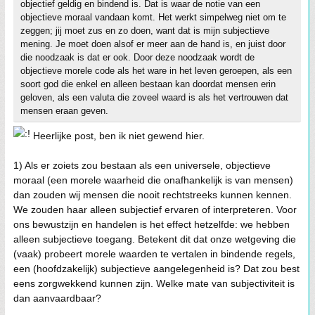
objectief geldig en bindend is. Dat is waar de notie van een
objectieve moraal vandaan komt. Het werkt simpelweg niet om te
zeggen; jij moet zus en zo doen, want dat is mijn subjectieve
mening. Je moet doen alsof er meer aan de hand is, en juist door
die noodzaak is dat er ook. Door deze noodzaak wordt de
objectieve morele code als het ware in het leven geroepen, als een
soort god die enkel en alleen bestaan kan doordat mensen erin
geloven, als een valuta die zoveel waard is als het vertrouwen dat
mensen eraan geven.
Heerlijke post, ben ik niet gewend hier.
1) Als er zoiets zou bestaan als een universele, objectieve
moraal (een morele waarheid die onafhankelijk is van mensen)
dan zouden wij mensen die nooit rechtstreeks kunnen kennen.
We zouden haar alleen subjectief ervaren of interpreteren. Voor
ons bewustzijn en handelen is het effect hetzelfde: we hebben
alleen subjectieve toegang. Betekent dit dat onze wetgeving die
(vaak) probeert morele waarden te vertalen in bindende regels,
een (hoofdzakelijk) subjectieve aangelegenheid is? Dat zou best
eens zorgwekkend kunnen zijn. Welke mate van subjectiviteit is
dan aanvaardbaar?