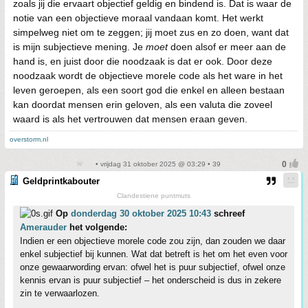
zoals jij die ervaart objectief geldig en bindend is. Dat is waar de
notie van een objectieve moraal vandaan komt. Het werkt
simpelweg niet om te zeggen; jij moet zus en zo doen, want dat
is mijn subjectieve mening. Je
moet
doen alsof er meer aan de
hand is, en juist door die noodzaak is dat er ook. Door deze
noodzaak wordt de objectieve morele code als het ware in het
leven geroepen, als een soort god die enkel en alleen bestaan
kan doordat mensen erin geloven, als een valuta die zoveel
waard is als het vertrouwen dat mensen eraan geven.
overstorm.nl
• vrijdag 31 oktober 2025 @ 03:29 • 39
Geldprintkabouter
Clandestiene puntmuts
Op
donderdag 30 oktober 2025 10:43
schreef
Amerauder
het volgende:
Indien er een objectieve morele code zou zijn, dan zouden we daar
enkel subjectief bij kunnen. Wat dat betreft is het om het even voor
onze gewaarwording ervan: ofwel het is puur subjectief, ofwel onze
kennis ervan is puur subjectief – het onderscheid is dus in zekere
zin te verwaarlozen.