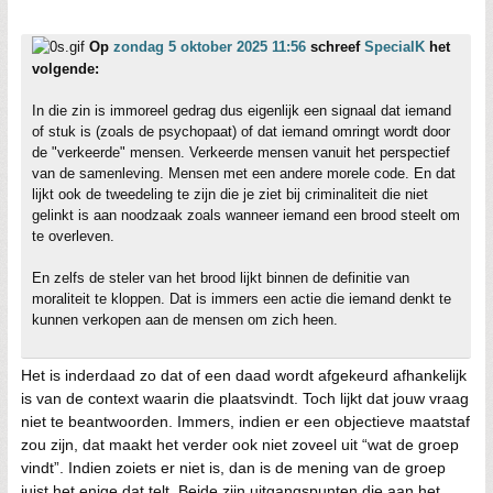
Op
zondag 5 oktober 2025 11:56
schreef
SpecialK
het
volgende:
In die zin is immoreel gedrag dus eigenlijk een signaal dat iemand
of stuk is (zoals de psychopaat) of dat iemand omringt wordt door
de "verkeerde" mensen. Verkeerde mensen vanuit het perspectief
van de samenleving. Mensen met een andere morele code. En dat
lijkt ook de tweedeling te zijn die je ziet bij criminaliteit die niet
gelinkt is aan noodzaak zoals wanneer iemand een brood steelt om
te overleven.
En zelfs de steler van het brood lijkt binnen de definitie van
moraliteit te kloppen. Dat is immers een actie die iemand denkt te
kunnen verkopen aan de mensen om zich heen.
Het is inderdaad zo dat of een daad wordt afgekeurd afhankelijk
is van de context waarin die plaatsvindt. Toch lijkt dat jouw vraag
niet te beantwoorden. Immers, indien er een objectieve maatstaf
zou zijn, dat maakt het verder ook niet zoveel uit “wat de groep
vindt”. Indien zoiets er niet is, dan is de mening van de groep
juist het enige dat telt. Beide zijn uitgangspunten die aan het