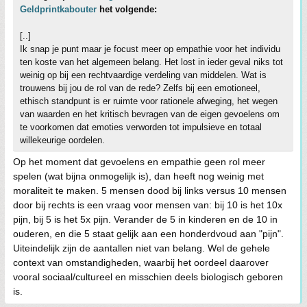
Geldprintkabouter
het volgende:
[..]
Ik snap je punt maar je focust meer op empathie voor het individu
ten koste van het algemeen belang. Het lost in ieder geval niks tot
weinig op bij een rechtvaardige verdeling van middelen. Wat is
trouwens bij jou de rol van de rede? Zelfs bij een emotioneel,
ethisch standpunt is er ruimte voor rationele afweging, het wegen
van waarden en het kritisch bevragen van de eigen gevoelens om
te voorkomen dat emoties verworden tot impulsieve en totaal
willekeurige oordelen.
Op het moment dat gevoelens en empathie geen rol meer
spelen (wat bijna onmogelijk is), dan heeft nog weinig met
moraliteit te maken. 5 mensen dood bij links versus 10 mensen
door bij rechts is een vraag voor mensen van: bij 10 is het 10x
pijn, bij 5 is het 5x pijn. Verander de 5 in kinderen en de 10 in
ouderen, en die 5 staat gelijk aan een honderdvoud aan "pijn".
Uiteindelijk zijn de aantallen niet van belang. Wel de gehele
context van omstandigheden, waarbij het oordeel daarover
vooral sociaal/cultureel en misschien deels biologisch geboren
is.