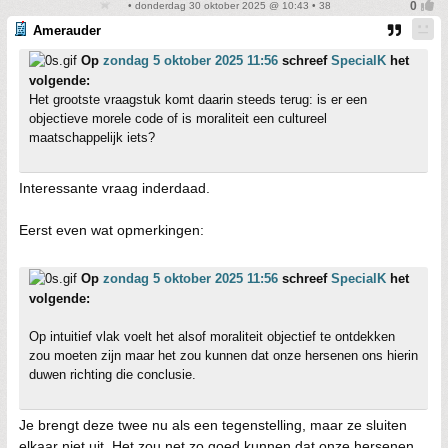
• donderdag 30 oktober 2025 @ 10:43 • 38
Amerauder
Op
zondag 5 oktober 2025 11:56
schreef
SpecialK
het
volgende:
Het grootste vraagstuk komt daarin steeds terug: is er een
objectieve morele code of is moraliteit een cultureel
maatschappelijk iets?
Interessante vraag inderdaad.
Eerst even wat opmerkingen:
Op
zondag 5 oktober 2025 11:56
schreef
SpecialK
het
volgende:
Op intuitief vlak voelt het alsof moraliteit objectief te ontdekken
zou moeten zijn maar het zou kunnen dat onze hersenen ons hierin
duwen richting die conclusie.
Je brengt deze twee nu als een tegenstelling, maar ze sluiten
elkaar niet uit. Het zou net zo goed kunnen dat onze hersenen