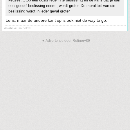
keuzes. Stop een dosis rede in je beslissing en de kans dat je dan
een 'goede' beslissing neemt, wordt groter. De moraliteit van die
beslissing wordt in ieder geval groter.
Eens, maar de andere kant op is ook niet de way to go.
As above, so below.
▼ Advertentie door Refinery89