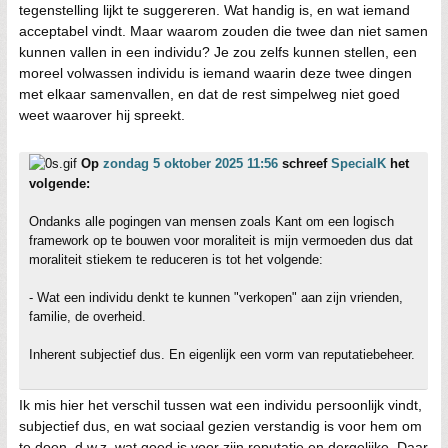
tegenstelling lijkt te suggereren. Wat handig is, en wat iemand
acceptabel vindt. Maar waarom zouden die twee dan niet samen
kunnen vallen in een individu? Je zou zelfs kunnen stellen, een
moreel volwassen individu is iemand waarin deze twee dingen
met elkaar samenvallen, en dat de rest simpelweg niet goed
weet waarover hij spreekt.
Op
zondag 5 oktober 2025 11:56
schreef
SpecialK
het
volgende:
Ondanks alle pogingen van mensen zoals Kant om een logisch
framework op te bouwen voor moraliteit is mijn vermoeden dus dat
moraliteit stiekem te reduceren is tot het volgende:
- Wat een individu denkt te kunnen "verkopen" aan zijn vrienden,
familie, de overheid.
Inherent subjectief dus. En eigenlijk een vorm van reputatiebeheer.
Ik mis hier het verschil tussen wat een individu persoonlijk vindt,
subjectief dus, en wat sociaal gezien verstandig is voor hem om
te doen, d.w.z. wat goed is voor zijn reputatie en dergelijke. Daar