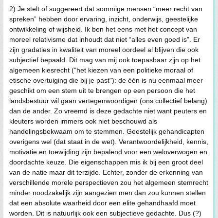
2) Je stelt of suggereert dat sommige mensen “meer recht van
spreken” hebben door ervaring, inzicht, onderwijs, geestelijke
ontwikkeling of wijsheid. Ik ben het eens met het concept van
moreel relativisme dat inhoudt dat niet “alles even goed is”. Er
zijn gradaties in kwaliteit van moreel oordeel al blijven die ook
subjectief bepaald. Dit mag van mij ook toepasbaar zijn op het
algemeen kiesrecht ("het kiezen van een politieke moraal of
etische overtuiging die bij je past"): de één is nu eenmaal meer
geschikt om een stem uit te brengen op een persoon die het
landsbestuur wil gaan vertegenwoordigen (ons collectief belang)
dan de ander. Zo vreemd is deze gedachte niet want peuters en
kleuters worden immers ook niet beschouwd als
handelingsbekwaam om te stemmen. Geestelijk gehandicapten
overigens wel (dat staat in de wet). Verantwoordelijkheid, kennis,
motivatie en toewijding zijn bepalend voor een weloverwogen en
doordachte keuze. Die eigenschappen mis ik bij een groot deel
van de natie maar dit terzijde. Echter, zonder de erkenning van
verschillende morele perspectieven zou het algemeen stemrecht
minder noodzakelijk zijn aangezien men dan zou kunnen stellen
dat een absolute waarheid door een elite gehandhaafd moet
worden. Dit is natuurlijk ook een subjectieve gedachte. Dus (?)