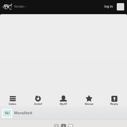
forum
log in
Index
Actief
MyAT
Nieuw
Reply
Moraliteit
f&l
1
2