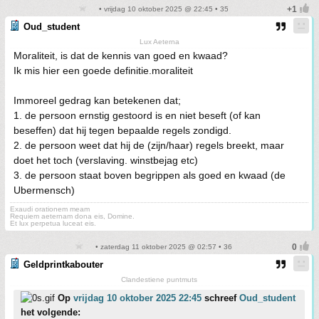
• vrijdag 10 oktober 2025 @ 22:45 • 35
Oud_student
Lux Aeterna
Moraliteit, is dat de kennis van goed en kwaad?
Ik mis hier een goede definitie.moraliteit
Immoreel gedrag kan betekenen dat;
1. de persoon ernstig gestoord is en niet beseft (of kan
beseffen) dat hij tegen bepaalde regels zondigd.
2. de persoon weet dat hij de (zijn/haar) regels breekt, maar
doet het toch (verslaving. winstbejag etc)
3. de persoon staat boven begrippen als goed en kwaad (de
Ubermensch)
Exaudi orationem meam
Requiem aeternam dona eis, Domine.
Et lux perpetua luceat eis.
• zaterdag 11 oktober 2025 @ 02:57 • 36
Geldprintkabouter
Clandestiene puntmuts
Op
vrijdag 10 oktober 2025 22:45
schreef
Oud_student
het volgende: