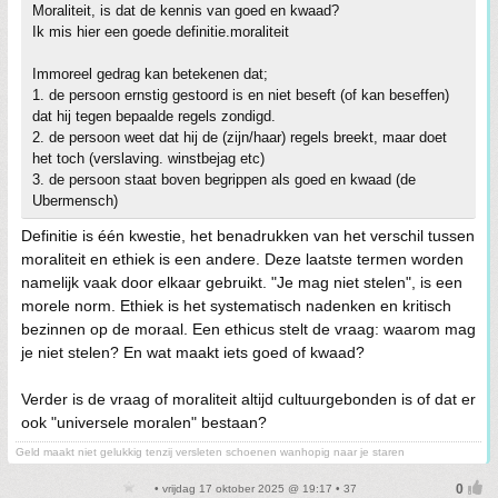
Moraliteit, is dat de kennis van goed en kwaad?
Ik mis hier een goede definitie.moraliteit
Immoreel gedrag kan betekenen dat;
1. de persoon ernstig gestoord is en niet beseft (of kan beseffen)
dat hij tegen bepaalde regels zondigd.
2. de persoon weet dat hij de (zijn/haar) regels breekt, maar doet
het toch (verslaving. winstbejag etc)
3. de persoon staat boven begrippen als goed en kwaad (de
Ubermensch)
Definitie is één kwestie, het benadrukken van het verschil tussen
moraliteit en ethiek is een andere. Deze laatste termen worden
namelijk vaak door elkaar gebruikt. "Je mag niet stelen", is een
morele norm. Ethiek is het systematisch nadenken en kritisch
bezinnen op de moraal. Een ethicus stelt de vraag: waarom mag
je niet stelen? En wat maakt iets goed of kwaad?
Verder is de vraag of moraliteit altijd cultuurgebonden is of dat er
ook "universele moralen" bestaan?
Geld maakt niet gelukkig tenzij versleten schoenen wanhopig naar je staren
• vrijdag 17 oktober 2025 @ 19:17 • 37