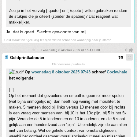
Zou je in het vervolg [ quote ] en [ /quote ] willen gebruiken rondom
de stukjes die je citeert (zonder de spaties)? Dat reageert wat
makkelijker.
Ja, dat is goed. Slechte gewoonte van mij.
Geld maakt niet gelukkig tenzij versleten schoenen wanhopig naar je staren
• woensdag 8 oktober 2025 @ 15:41 • 30
Geldprintkabouter
Clandestiene puntmuts
Op
woensdag 8 oktober 2025 07:43
schreef
Cockwhale
het volgende:
[..]
Op het moment dat gevoelens en empathie geen rol meer spelen
(wat bijna onmogelijk is), dan heeft nog weinig met moraliteit te
maken. 5 mensen dood bij links versus 10 mensen door bij rechts
is een vraag voor mensen van: bij 10 is het 10x pijn, bij 5 is het 5x
pijn. Verander de 5 in kinderen en de 10 in ouderen, en die 5 staat
gelijk aan een honderdvoud aan "pijn". Uiteindelijk zijn de aantallen
niet van belang. Wel de gehele context van omstandigheden,
waarbij het oordeel daarover vooral sociaal/cultureel en misschien