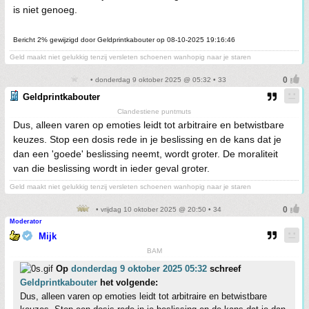
is niet genoeg.
Bericht 2% gewijzigd door Geldprintkabouter op 08-10-2025 19:16:46
Geld maakt niet gelukkig tenzij versleten schoenen wanhopig naar je staren
• donderdag 9 oktober 2025 @ 05:32 • 33
Geldprintkabouter
Clandestiene puntmuts
Dus, alleen varen op emoties leidt tot arbitraire en betwistbare
keuzes. Stop een dosis rede in je beslissing en de kans dat je
dan een 'goede' beslissing neemt, wordt groter. De moraliteit
van die beslissing wordt in ieder geval groter.
Geld maakt niet gelukkig tenzij versleten schoenen wanhopig naar je staren
• vrijdag 10 oktober 2025 @ 20:50 • 34
Moderator
Mijk
BAM
Op
donderdag 9 oktober 2025 05:32
schreef
Geldprintkabouter
het volgende:
Dus, alleen varen op emoties leidt tot arbitraire en betwistbare