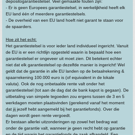
depositogarantiestelsel. Veel gemaakte fouten zijn:
- Er is geen Europees garantiestelsel, in werkelijkheid heeft elk
EU land één of meerdere garantiestelsels.
- De overheid van een EU land hoeft niet garant te staan voor
de spaarders.
Hoe zit het echt:
Het garantiestelsel is voor ieder land individueel ingericht. Vanuit
de EU is er een richtlijn opgesteld waarin is bepaald hoe een
garantiestelsel er ongeveer uit moet zien. Dit betekent echter
niet dat elk garantiestelsel op dezelfde manier is ingericht! Wel
geldt dat de garantie in alle EU landen op de betaalrekening &
spaarrekening 100.000 euro is (of equivalent in de lokale
valuta). Ook de nog onbetaalde rente valt onder het
garantiestelsel (tot aan de dag dat de bank kapot is gegaan). De
uitbetaling van simpele tegoeden zou ergens tussen de 3 en 5
werkdagen moeten plaatsvinden (gerekend vanaf het moment
dat jij jezelf hebt aangemeld bij het garantiefonds). Over die
dagen wordt geen rente vergoedt.
Er bestaan allerlei uitzonderingen op zowel het bedrag wat
onder de garantie valt, wanneer je geen recht hebt op garantie
en de tijd waarin het garantiefonds de zaak afhandeld. Een