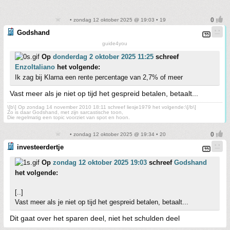
• zondag 12 oktober 2025 @ 19:03 • 19
Godshand
guide4you
Op
donderdag 2 oktober 2025 11:25
schreef
EnzoItaliano
het volgende:
Ik zag bij Klarna een rente percentage van 2,7% of meer
Vast meer als je niet op tijd het gespreid betalen, betaalt...
\[b\] Op zondag 14 november 2010 18:11 schreef liesje1979 het volgende:\[/b\]
Zo is daar Godshand, met zijn sarcastische toon,
Die regelmatig een topic voorziet van spot en hoon.
• zondag 12 oktober 2025 @ 19:34 • 20
investeerdertje
Op
zondag 12 oktober 2025 19:03
schreef
Godshand
het volgende:
[..]
Vast meer als je niet op tijd het gespreid betalen, betaalt...
Dit gaat over het sparen deel, niet het schulden deel