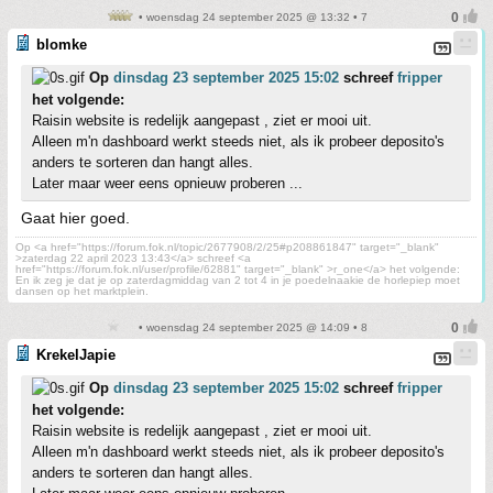
• woensdag 24 september 2025 @ 13:32 • 7
blomke
Op
dinsdag 23 september 2025 15:02
schreef
fripper
het volgende:
Raisin website is redelijk aangepast , ziet er mooi uit.
Alleen m'n dashboard werkt steeds niet, als ik probeer deposito's
anders te sorteren dan hangt alles.
Later maar weer eens opnieuw proberen ...
Gaat hier goed.
Op <a href="https://forum.fok.nl/topic/2677908/2/25#p208861847" target="_blank"
>zaterdag 22 april 2023 13:43</a> schreef <a
href="https://forum.fok.nl/user/profile/62881" target="_blank" >r_one</a> het volgende:
En ik zeg je dat je op zaterdagmiddag van 2 tot 4 in je poedelnaakie de horlepiep moet
dansen op het marktplein.
• woensdag 24 september 2025 @ 14:09 • 8
KrekelJapie
Op
dinsdag 23 september 2025 15:02
schreef
fripper
het volgende:
Raisin website is redelijk aangepast , ziet er mooi uit.
Alleen m'n dashboard werkt steeds niet, als ik probeer deposito's
anders te sorteren dan hangt alles.