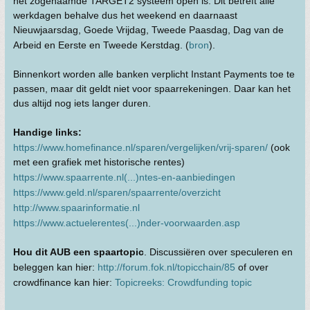
het zogenaamde TARGET2 systeem open is. Dit betreft alle
werkdagen behalve dus het weekend en daarnaast
Nieuwjaarsdag, Goede Vrijdag, Tweede Paasdag, Dag van de
Arbeid en Eerste en Tweede Kerstdag. (
bron
).
Binnenkort worden alle banken verplicht Instant Payments toe te
passen, maar dit geldt niet voor spaarrekeningen. Daar kan het
dus altijd nog iets langer duren.
Handige links:
https://www.homefinance.nl/sparen/vergelijken/vrij-sparen/
(ook
met een grafiek met historische rentes)
https://www.spaarrente.nl(...)ntes-en-aanbiedingen
https://www.geld.nl/sparen/spaarrente/overzicht
http://www.spaarinformatie.nl
https://www.actuelerentes(...)nder-voorwaarden.asp
Hou dit AUB een spaartopic
. Discussiëren over speculeren en
beleggen kan hier:
http://forum.fok.nl/topicchain/85
of over
crowdfinance kan hier:
Topicreeks: Crowdfunding topic