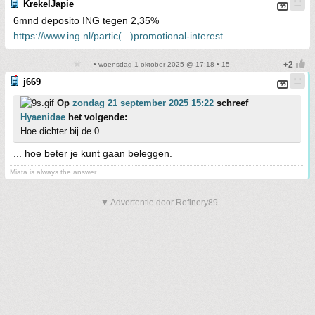
KrekelJapie
6mnd deposito ING tegen 2,35%
https://www.ing.nl/partic(...)promotional-interest
• woensdag 1 oktober 2025 @ 17:18 • 15
j669
Op
zondag 21 september 2025 15:22
schreef
Hyaenidae
het volgende:
Hoe dichter bij de 0...
... hoe beter je kunt gaan beleggen.
Miata is always the answer
▼ Advertentie door Refinery89