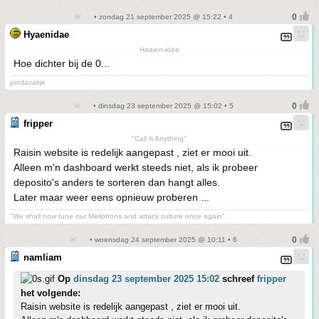
• zondag 21 september 2025 @ 15:22 • 4
Hyaenidae
Haaien-idee
Hoe dichter bij de 0...
pindazakje
• dinsdag 23 september 2025 @ 15:02 • 5
fripper
"Call It Anything"
Raisin website is redelijk aangepast , ziet er mooi uit.
Alleen m'n dashboard werkt steeds niet, als ik probeer
deposito's anders te sorteren dan hangt alles.
Later maar weer eens opnieuw proberen ...
"We shall now tune our Mellotrons and attack culture once again"
• woensdag 24 september 2025 @ 10:11 • 6
namliam
Op
dinsdag 23 september 2025 15:02
schreef
fripper
het volgende:
Raisin website is redelijk aangepast , ziet er mooi uit.