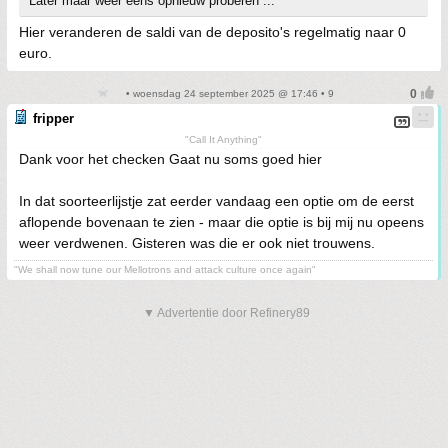
Later maar weer eens opnieuw proberen ...
Hier veranderen de saldi van de deposito's regelmatig naar 0
euro.
• woensdag 24 september 2025 @ 17:46 • 9
fripper
"Call It Anything"
Dank voor het checken Gaat nu soms goed hier
In dat soorteerlijstje zat eerder vandaag een optie om de eerst
aflopende bovenaan te zien - maar die optie is bij mij nu opeens
weer verdwenen. Gisteren was die er ook niet trouwens.
"We shall now tune our Mellotrons and attack culture once again"
▼ Advertentie door Refinery89