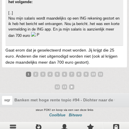
het volgende:
[..]
Nou mijn salaris wordt maandelijks op een ING rekening gestort en
ik heb het bericht wel ontvangen. Nou ja bericht..het was een korte
vermelding in de ING app. En ja mijn salaris is aanzienlijk meer
dan 700 euro
Gaat erom dat je geselecteerd moet worden. Jij krijgt die 25
euro. Anderen die niet uitgenodigd worden niet (ook al krijgen
deze maandelijks meer dan 700 euro gestort).
1
2
3
4
5
6
7
8
9
10
11
12
13
Banken met hoge rente topic #94 - Dichter naar de 0
wgr
steun FOK! en koop via een van deze links
Coolblue
Bitvavo