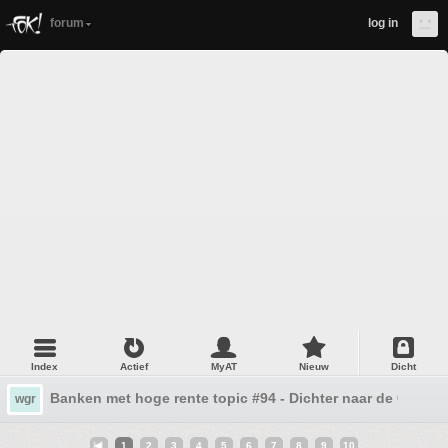
forum
log in
Index
Actief
MyAT
Nieuw
Dicht
Banken met hoge rente topic #94 - Dichter naar de 0
wgr
1
2
3
4
5
6
7
8
9
10