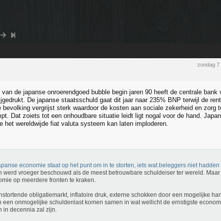
zondag 7
n van de japanse onroerendgoed bubble begin jaren 90 heeft de centrale bank 
jgedrukt. De japanse staatsschuld gaat dit jaar naar 235% BNP terwijl de rente
 bevolking vergrijst sterk waardoor de kosten aan sociale zekerheid en zorg 
pt. Dat zoiets tot een onhoudbare situatie leidt ligt nogal voor de hand. Jap
e het wereldwijde fiat valuta systeem kan laten imploderen.
panse economie staat op het punt om in te storten, iets wat beleggers niet hadde
 werd vroeger beschouwd als de meest betrouwbare schuldeiser ter wereld. Maar 
mie op meerdere fronten te kraken.
nstortende obligatiemarkt, inflatoire druk, externe schokken door een mogelijke h
 een onmogelijke schuldenlast komen samen in wat wellicht de ernstigste economi
 in decennia zal zijn.