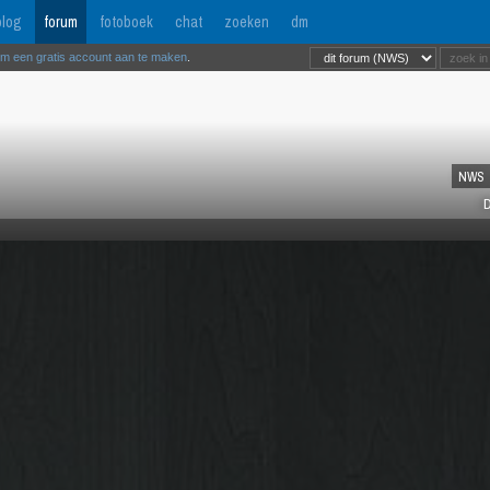
log
forum
fotoboek
chat
zoeken
dm
om een gratis account aan te maken
.
NWS
D