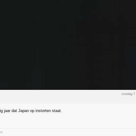
zondag 7
tig jaar dat Japan op instorten staat.
em