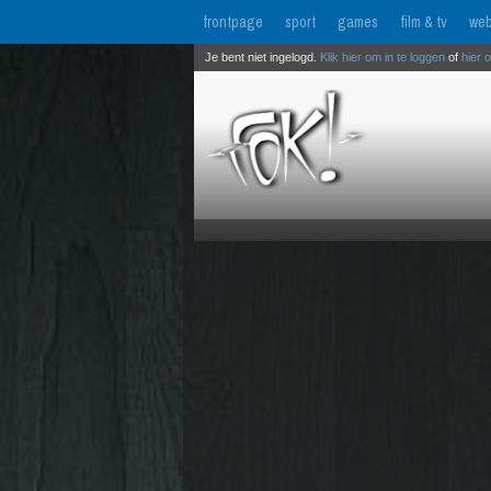
frontpage
sport
games
film & tv
web
Je bent niet ingelogd.
Klik hier om in te loggen
of
hier 