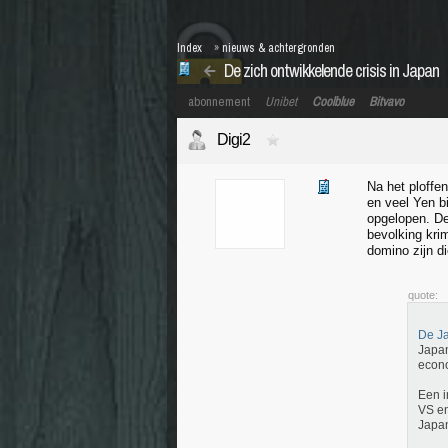
Index
»
nieuws & achtergronden
De zich ontwikkelende crisis in Japan
abonnement
Unibet
Coolblue
Bitvavo
Digi2
Na het ploffe
en veel Yen bi
opgelopen. De
bevolking krim
domino zijn di
quote:
De Ja
Japan
econo
Een i
VS en
Japan