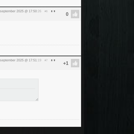
 september 2025 @ 17:50
:26
#6
 september 2025 @ 17:51
:19
#7