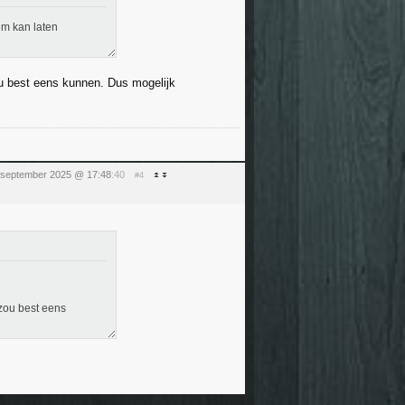
em kan laten
zou best eens kunnen. Dus mogelijk
 september 2025 @ 17:48
:40
#4
 zou best eens