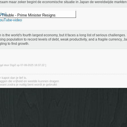
aam maar zeker begint de economische situatie in Japan de wereldwijde markten
deo)
 Trouble - Prime Minister Resigns
YouTube-video
 is the world's fourth largest economy, but it faces a long list of serious challenge
king population to record levels of debt, weak productivity, and a fragile currency, 
gling to find growth.
igd door Digi2 op 07-09-2025 16:37
:22
]
apot dan je lief is.
ruggen die vrijheid en weelde kunnen dragen
want zodra je nuttig bent wordt je gebruikt