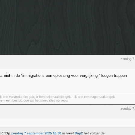
zondag 7
 niet in de “immigratie is een oplossing voor vergrijzing “ leugen trappen
 ik ben volstrekt niet gek, ik ben helemaal niet gek... ik ben een nagemaakte gek
eem een besluit, doe als het moet alles opnieuw
zondag 7
Op
zondag 7 september 2025 16:30
schreef
Digi2
het volgende: