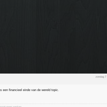
zondag 7
s een financieel einde van de wereld topic.
nooit meer werken.