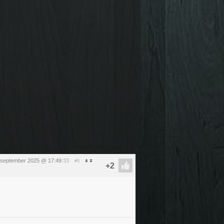
 september 2025 @ 17:49
:33
#5