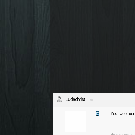
Ludachrist
Yes, weer een
Hoeren neuken, 