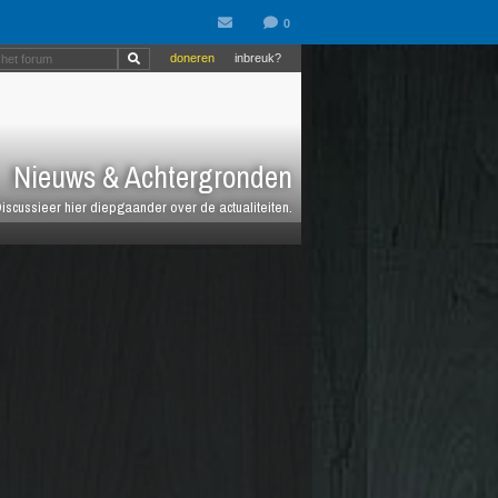
doneren
inbreuk?
Nieuws & Achtergronden
iscussieer hier diepgaander over de actualiteiten.