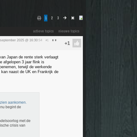
1
2
3
actieve topics
nieuwe topics
 september 2025 @ 16:30
:54
#1
van Japan de rente sterk verlaagt
 afgelopen 3 jaar flink is
toenemen, terwijl de werkende
an kan naast de UK en Frankrijk de
n zien aankomen.
nu begint de
andelsoorlog met de
sche crisis van