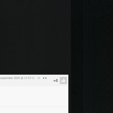
 september 2025 @ 17:57
:01
#8