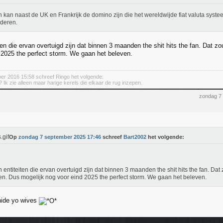
 kan naast de UK en Frankrijk de domino zijn die het wereldwijde fiat valuta syste
deren.
iten die ervan overtuigd zijn dat binnen 3 maanden the shit hits the fan. Dat 
 2025 the perfect storm. We gaan het beleven.
ber 2016 15:58 schreef Ringo het volgende:
 Ik zie alleen maar harige kerels die elkaar de rug inzepen.
zondag 7
Op
zondag 7 september 2025 17:46
schreef
Bart2002
het volgende:
jn entiteiten die ervan overtuigd zijn dat binnen 3 maanden the shit hits the fan. Dat
n. Dus mogelijk nog voor eind 2025 the perfect storm. We gaan het beleven.
hide yo wives