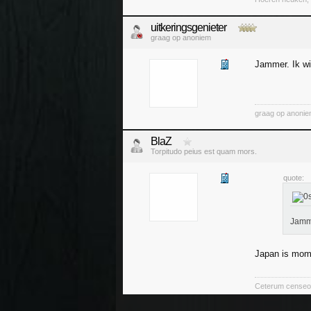
uitkeringsgenieter
graag op anoniem
Jammer. Ik wi
graag op anoni
BlaZ
Torpitudo peius est quam mors.
quote:
Jamme
Japan is mome
Ceterum censeo