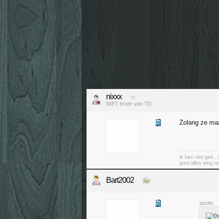
nixxx
NIET broer van TD
Zolang ze maar
ik ben niet gek..
gooi alles weg n
Bart2002
quote: