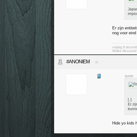
Japan
implo
Er zijn entite
nog voor eind
vrijdag 9 decem
Welke discussie?
#ANONIEM
quote:
[..]
Er zi
kunne
Hide yo kids 