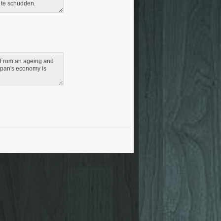
 te schudden.
s. From an ageing and
Japan's economy is