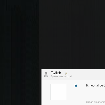
Twiitch
Speelt met zichzelf
Ik hoor al der
Graag op anoni