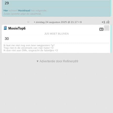
29
Hier
schreef
Hooidraad
het volgende:
Justin spreekt altijd de waarheid.
• zondag 24 augustus 2025 @ 21:17 • 9
MooieTop6
JUS MOET BLIJVEN
30
Ik laat me niet nog een keer wegpesten ^p^
Trap niet in de verzinsels van mijn hater <3
Ik doe niet aan DMs, ongeacht de fabeltjes <3
▼ Advertentie door Refinery89