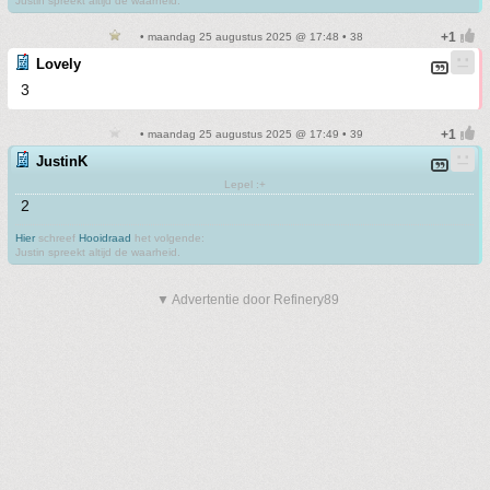
Justin spreekt altijd de waarheid.
• maandag 25 augustus 2025 @ 17:48 • 38
Lovely
3
• maandag 25 augustus 2025 @ 17:49 • 39
JustinK
Lepel :+
2
Hier
schreef
Hooidraad
het volgende:
Justin spreekt altijd de waarheid.
▼ Advertentie door Refinery89