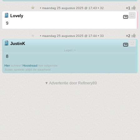
• maandag 25 augustus 2025 @ 17:43 • 32
Lovely
9
• maandag 25 augustus 2025 @ 17:44 • 33
JustinK
Lepel :+
8
Hier
schreef
Hooidraad
het volgende:
Justin spreekt altijd de waarheid.
▼ Advertentie door Refinery89