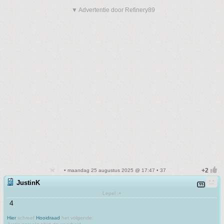
▼ Advertentie door Refinery89
• maandag 25 augustus 2025 @ 17:47 • 37
JustinK
Lepel :+
4
Hier
schreef
Hooidraad
het volgende: