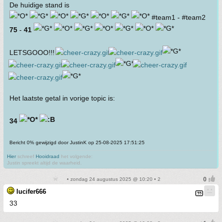
De huidige stand is
#team1 - #team2
75
-
41
LETSGOOO!!!
Het laatste getal in vorige topic is:
34
Bericht 0% gewijzigd door JustinK op 25-08-2025 17:51:25
Hier
schreef
Hooidraad
het volgende:
Justin spreekt altijd de waarheid.
• zondag 24 augustus 2025 @ 10:20 • 2
lucifer666
33