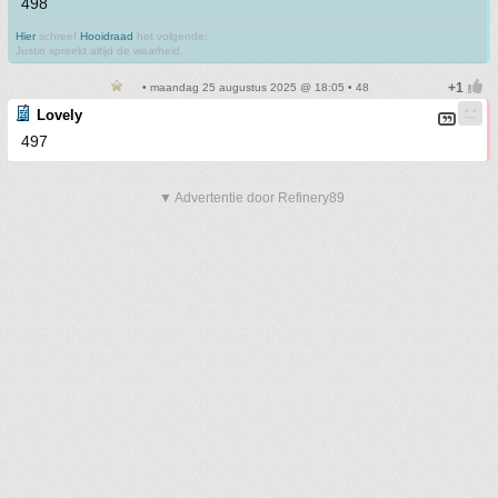
498
Hier
schreef
Hooidraad
het volgende:
Justin spreekt altijd de waarheid.
• maandag 25 augustus 2025 @ 18:05 • 48
Lovely
497
▼ Advertentie door Refinery89