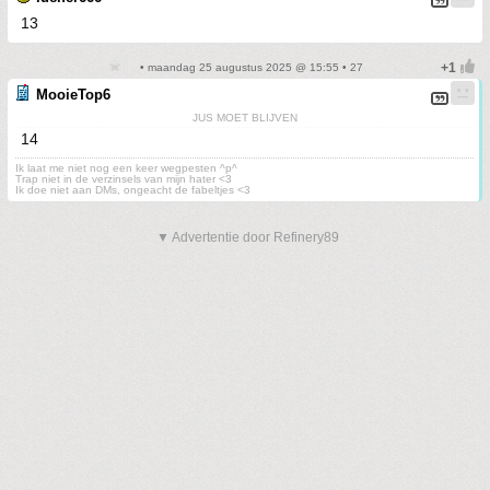
13
• maandag 25 augustus 2025 @ 15:55 • 27
MooieTop6
JUS MOET BLIJVEN
14
Ik laat me niet nog een keer wegpesten ^p^
Trap niet in de verzinsels van mijn hater <3
Ik doe niet aan DMs, ongeacht de fabeltjes <3
▼ Advertentie door Refinery89