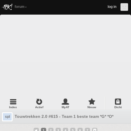
forum
log in
Index
Actief
MyAT
Nieuw
Dicht
Touwtrekken 2.0 #615 - Team 1 beste team *G* *O*
spl
1
2
3
4
5
6
7