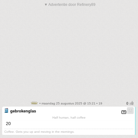
▼ Advertentie door Refinery89
• maandag 25 augustus 2025 @ 15:21 • 19
gebrokenglas
Half human, half coffee
20
Coffee. Gets you up and moving in the mornings.