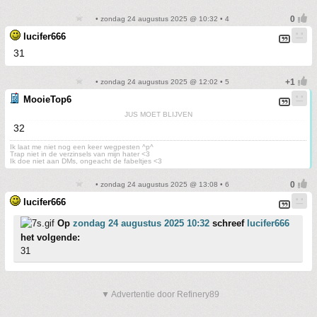
• zondag 24 augustus 2025 @ 10:32 • 4
lucifer666
31
• zondag 24 augustus 2025 @ 12:02 • 5
MooieTop6
JUS MOET BLIJVEN
32
Ik laat me niet nog een keer wegpesten ^p^
Trap niet in de verzinsels van mijn hater <3
Ik doe niet aan DMs, ongeacht de fabeltjes <3
• zondag 24 augustus 2025 @ 13:08 • 6
lucifer666
Op
zondag 24 augustus 2025 10:32
schreef
lucifer666
het volgende:
31
▼ Advertentie door Refinery89