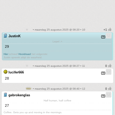
• maandag 25 augustus 2025 @ 08:20 • 10
JustinK
Lepel :+
29
Hier
schreef
Hooidraad
het volgende:
Justin spreekt altijd de waarheid.
• maandag 25 augustus 2025 @ 08:27 • 11
lucifer666
28
• maandag 25 augustus 2025 @ 08:40 • 12
gebrokenglas
Half human, half coffee
27
Coffee. Gets you up and moving in the mornings.