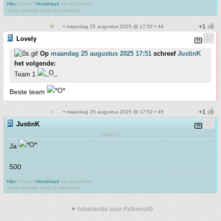
Hier
schreef
Hooidraad
het volgende:
Justin spreekt altijd de waarheid.
• maandag 25 augustus 2025 @ 17:52 • 44
Lovely
Op
maandag 25 augustus 2025 17:51
schreef
JustinK
het volgende:
Team 1
Beste team
• maandag 25 augustus 2025 @ 17:52 • 45
JustinK
Lepel :+
Ja
500
Hier
schreef
Hooidraad
het volgende:
Justin spreekt altijd de waarheid.
▼ Advertentie door Refinery89