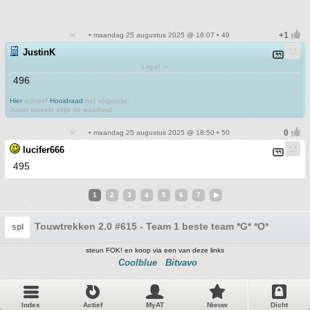
• maandag 25 augustus 2025 @ 18:07 • 49
JustinK
Lepel :+
496
Hier
schreef
Hooidraad
het volgende:
Justin spreekt altijd de waarheid.
• maandag 25 augustus 2025 @ 18:50 • 50
lucifer666
495
1
2
3
4
5
6
7
Touwtrekken 2.0 #615 - Team 1 beste team *G* *O*
spl
steun FOK! en koop via een van deze links
Coolblue
Bitvavo
Index
Actief
MyAT
Nieuw
Dicht