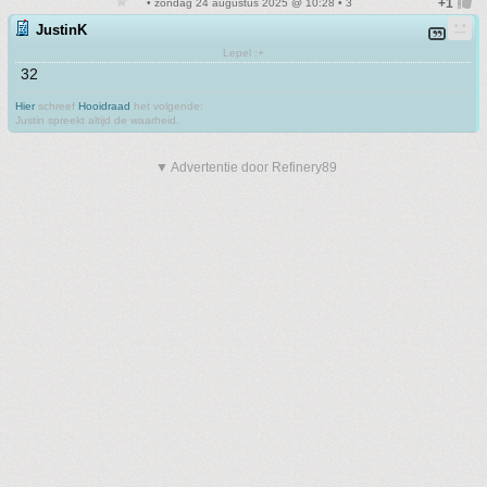
• zondag 24 augustus 2025 @ 10:28 • 3
JustinK
Lepel :+
32
Hier
schreef
Hooidraad
het volgende:
Justin spreekt altijd de waarheid.
▼ Advertentie door Refinery89