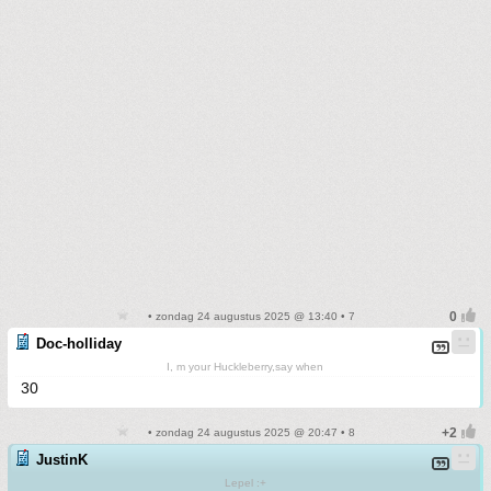
• zondag 24 augustus 2025 @ 13:40 • 7
Doc-holliday
I, m your Huckleberry,say when
30
• zondag 24 augustus 2025 @ 20:47 • 8
JustinK
Lepel :+