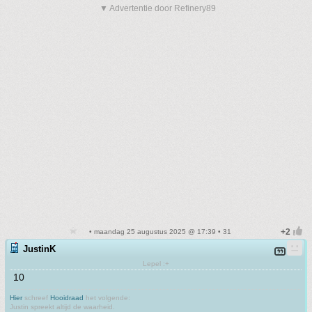
▼ Advertentie door Refinery89
• maandag 25 augustus 2025 @ 17:39 • 31
JustinK
Lepel :+
10
Hier
schreef
Hooidraad
het volgende:
Justin spreekt altijd de waarheid.