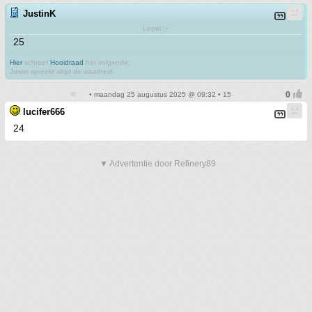
JustinK
Lepel :+
25
Hier
schreef
Hooidraad
het volgende:
Justin spreekt altijd de waarheid.
• maandag 25 augustus 2025 @ 09:32 • 15
lucifer666
24
▼ Advertentie door Refinery89