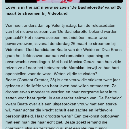
Love is in the air: nieuw seizoen ‘De Bachelorette’ vanaf 26
maart te streamen bij Videoland
Wanneer, anders dan op Valentijnsdag, kan de releasedatum
van het nieuwe seizoen van ‘De Bachelorette’ bekend worden
gemaakt? Het nieuwe seizoen, met niet één, maar twee
powervrouwen, is vanaf donderdag 26 maart te streamen bij
Videoland. Oud-kandidaten Beate van der Weide en Diva Brons
gaan het liefdesavontuur aan vol romantiek, spanning en
onverwachte wendingen. Met host Monica Geuze aan hun zijde
reizen ze af naar het betoverende Marokko, terwijl ze hun hart
openstellen voor de ware. Weten zij die te vinden?
Beate (Content Creator, 28) is een vrouw die stiekem twee jaar
geleden al de liefde van haar leven had willen ontmoeten. Ze
droomt ervan moeder te worden en haar zorgzame kant in te
zetten voor haar gezin. In een eerder seizoen van ‘De Bachelor’
kwam Beate over als een uitgesproken vrouw met een sterke
wil, maar achter die kracht schuilt een zachte en liefdevolle
persoonlijkheid. Haar grootste wens? Een toekomst opbouwen
met een man die haar écht ziet. Beate zoekt iemand die
charmant, slim en zelfstandig is, met een vleugje humor.