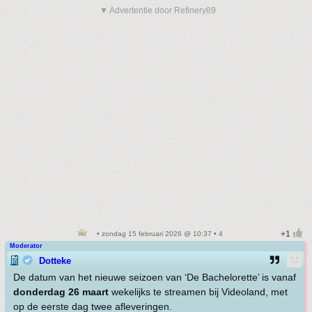
▼ Advertentie door Refinery89
• zondag 15 februari 2026 @ 10:37 • 4
Moderator
Dotteke
De datum van het nieuwe seizoen van ‘De Bachelorette’ is vanaf
donderdag 26 maart
wekelijks te streamen bij Videoland, met
op de eerste dag twee afleveringen.