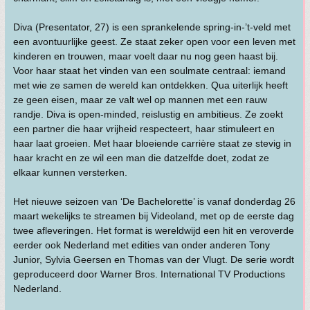
Diva (Presentator, 27) is een sprankelende spring-in-’t-veld met
een avontuurlijke geest. Ze staat zeker open voor een leven met
kinderen en trouwen, maar voelt daar nu nog geen haast bij.
Voor haar staat het vinden van een soulmate centraal: iemand
met wie ze samen de wereld kan ontdekken. Qua uiterlijk heeft
ze geen eisen, maar ze valt wel op mannen met een rauw
randje. Diva is open-minded, reislustig en ambitieus. Ze zoekt
een partner die haar vrijheid respecteert, haar stimuleert en
haar laat groeien. Met haar bloeiende carrière staat ze stevig in
haar kracht en ze wil een man die datzelfde doet, zodat ze
elkaar kunnen versterken.
Het nieuwe seizoen van ‘De Bachelorette’ is vanaf donderdag 26
maart wekelijks te streamen bij Videoland, met op de eerste dag
twee afleveringen. Het format is wereldwijd een hit en veroverde
eerder ook Nederland met edities van onder anderen Tony
Junior, Sylvia Geersen en Thomas van der Vlugt. De serie wordt
geproduceerd door Warner Bros. International TV Productions
Nederland.