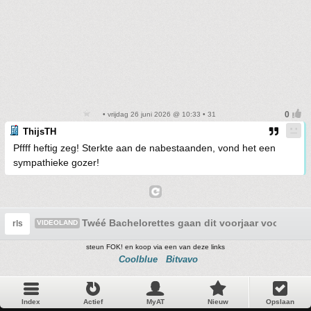
• vrijdag 26 juni 2026 @ 10:33 • 31
ThijsTH
Pffff heftig zeg! Sterkte aan de nabestaanden, vond het een
sympathieke gozer!
Twéé Bachelorettes gaan dit voorjaar voor de li
rls
VIDEOLAND
steun FOK! en koop via een van deze links
Coolblue
Bitvavo
Index
Actief
MyAT
Nieuw
Opslaan