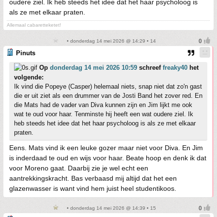
oudere ziel. Ik heb steeds het idee dat het haar psycholoog is
als ze met elkaar praten.
Allemaal cabaretteketet!
• donderdag 14 mei 2026 @ 14:29 • 14
Pinuts
Op
donderdag 14 mei 2026 10:59
schreef
freaky40
het
volgende:
Ik vind die Popeye (Casper) helemaal niets, snap niet dat zo'n gast
die er uit ziet als een drummer van de Josti Band het zover red. En
die Mats had de vader van Diva kunnen zijn en Jim lijkt me ook
wat te oud voor haar. Tenminste hij heeft een wat oudere ziel. Ik
heb steeds het idee dat het haar psycholoog is als ze met elkaar
praten.
Eens. Mats vind ik een leuke gozer maar niet voor Diva. En Jim
is inderdaad te oud en wijs voor haar. Beate hoop en denk ik dat
voor Moreno gaat. Daarbij zie je wel echt een
aantrekkingskracht. Bas verbaasd mij altijd dat het een
glazenwasser is want vind hem juist heel studentikoos.
• donderdag 14 mei 2026 @ 14:39 • 15