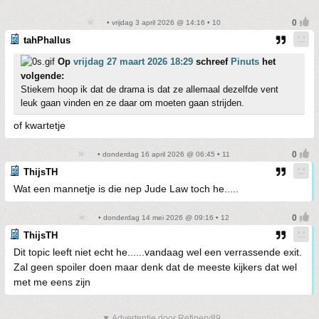
• vrijdag 3 april 2026 @ 14:16 • 10
tahPhallus
Op
vrijdag 27 maart 2026 18:29
schreef
Pinuts
het
volgende:
Stiekem hoop ik dat de drama is dat ze allemaal dezelfde vent
leuk gaan vinden en ze daar om moeten gaan strijden.
of kwartetje
• donderdag 16 april 2026 @ 06:45 • 11
ThijsTH
Wat een mannetje is die nep Jude Law toch he.....
• donderdag 14 mei 2026 @ 09:16 • 12
ThijsTH
Dit topic leeft niet echt he......vandaag wel een verrassende exit.
Zal geen spoiler doen maar denk dat de meeste kijkers dat wel
met me eens zijn
▼ Advertentie door Refinery89