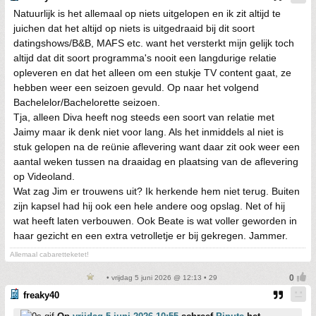
Natuurlijk is het allemaal op niets uitgelopen en ik zit altijd te
juichen dat het altijd op niets is uitgedraaid bij dit soort
datingshows/B&B, MAFS etc. want het versterkt mijn gelijk toch
altijd dat dit soort programma's nooit een langdurige relatie
opleveren en dat het alleen om een stukje TV content gaat, ze
hebben weer een seizoen gevuld. Op naar het volgend
Bachelelor/Bachelorette seizoen.
Tja, alleen Diva heeft nog steeds een soort van relatie met
Jaimy maar ik denk niet voor lang. Als het inmiddels al niet is
stuk gelopen na de reünie aflevering want daar zit ook weer een
aantal weken tussen na draaidag en plaatsing van de aflevering
op Videoland.
Wat zag Jim er trouwens uit? Ik herkende hem niet terug. Buiten
zijn kapsel had hij ook een hele andere oog opslag. Net of hij
wat heeft laten verbouwen. Ook Beate is wat voller geworden in
haar gezicht en een extra vetrolletje er bij gekregen. Jammer.
Allemaal cabaretteketet!
• vrijdag 5 juni 2026 @ 12:13 • 29
freaky40