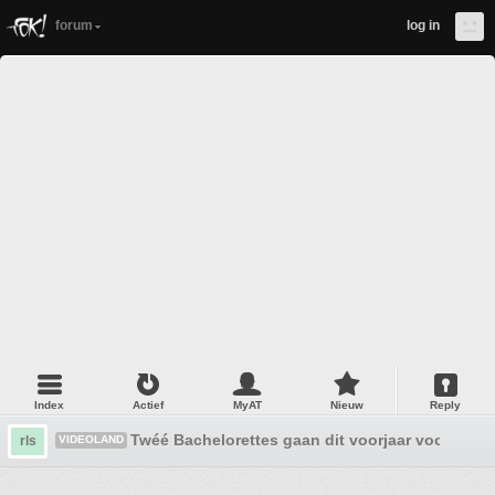
forum
log in
Index
Actief
MyAT
Nieuw
Reply
Twéé Bachelorettes gaan dit voorjaar voor de li
rls
VIDEOLAND