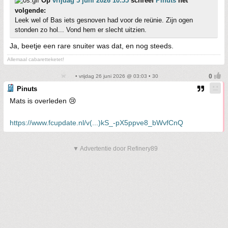
Op
vrijdag 5 juni 2026 10:55
schreef
Pinuts
het
volgende:
Leek wel of Bas iets gesnoven had voor de reünie. Zijn ogen
stonden zo hol... Vond hem er slecht uitzien.
Ja, beetje een rare snuiter was dat, en nog steeds.
Allemaal cabaretteketet!
• vrijdag 26 juni 2026 @ 03:03 • 30
Pinuts
Mats is overleden 😢
https://www.fcupdate.nl/v(...)kS_-pX5ppve8_bWvfCnQ
▼ Advertentie door Refinery89