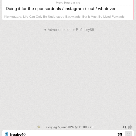
Mevr. Hoe-die-nie
Doing it for the sponsordeals / instagram / lout / whatever.
Kierkegaard: Life Can Only Be Understood Backwards, But It Must Be Lived Forwards
▼ Advertentie door Refinery89
• vrijdag 5 juni 2026 @ 12:09 • 28
freaky40