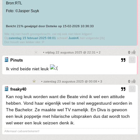
Bron:RTL
Foto: ©Jasper Suyk
Bericht 21% gewijzigd door Dotteke op 15-02-2026 10:36:33
Wie mij niet heeft grootgebracht, zal mij ook niet klein krijgen!
Op
zaterdag 15 februari 2025 08:01
schreef
JustinK
het volgende:[/b]
Dot houdt van lekker vlot :P
• vrijdag 22 augustus 2025 @ 22:31 • 2
Pinuts
Ik vind beide niet leuk
• zaterdag 23 augustus 2025 @ 00:08 • 3
freaky40
Kan nog leuk worden want die Beate vind ik wel een attitude
hebben. Vond haar eigenlijk veel te snel weggestuurd worden in
The Bachelor. Ze maakte wel TV namelijk. En Diva is gewoon
een leuk poppetje met hilarische uitspraken dus dat wordt toch
wel weer een leuk seizoen denk ik.
Allemaal cabaretteketet!