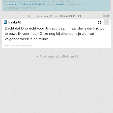
Wie mij niet heeft grootgebracht, zal mij ook niet klein krijgen!
Op
zaterdag 15 februari 2025 08:01
schreef
JustinK
het volgende:[/b]
Dot houdt van lekker vlot :P
• donderdag 28 mei 2026 @ 10:41 • 24
freaky40
Dacht dat Diva echt voor Jim zou gaan, maar die is denk ik toch
te ouwelijk voor haar. Of ze nog bij elkander zijn zien we
volgende week in de reünie.
Allemaal cabaretteketet!
▼ Advertentie door Refinery89