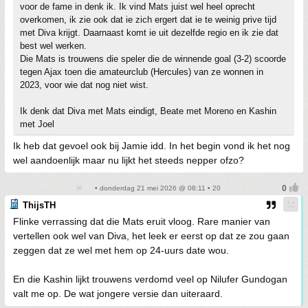
voor de fame in denk ik. Ik vind Mats juist wel heel oprecht
overkomen, ik zie ook dat ie zich ergert dat ie te weinig prive tijd
met Diva krijgt. Daarnaast komt ie uit dezelfde regio en ik zie dat
best wel werken.
Die Mats is trouwens die speler die de winnende goal (3-2) scoorde
tegen Ajax toen die amateurclub (Hercules) van ze wonnen in
2023, voor wie dat nog niet wist.
Ik denk dat Diva met Mats eindigt, Beate met Moreno en Kashin
met Joel
Ik heb dat gevoel ook bij Jamie idd. In het begin vond ik het nog
wel aandoenlijk maar nu lijkt het steeds nepper ofzo?
• donderdag 21 mei 2026 @ 08:11 • 20
ThijsTH
Flinke verrassing dat die Mats eruit vloog. Rare manier van
vertellen ook wel van Diva, het leek er eerst op dat ze zou gaan
zeggen dat ze wel met hem op 24-uurs date wou.
En die Kashin lijkt trouwens verdomd veel op Nilufer Gundogan
valt me op. De wat jongere versie dan uiteraard.