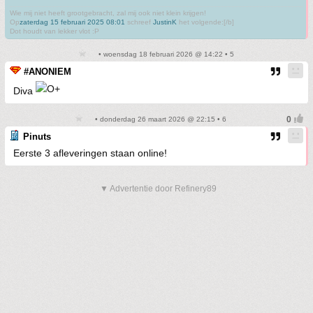
Wie mij niet heeft grootgebracht, zal mij ook niet klein krijgen!
Op
zaterdag 15 februari 2025 08:01
schreef
JustinK
het volgende:[/b]
Dot houdt van lekker vlot :P
• woensdag 18 februari 2026 @ 14:22 • 5
#ANONIEM
Diva
• donderdag 26 maart 2026 @ 22:15 • 6
Pinuts
Eerste 3 afleveringen staan online!
▼ Advertentie door Refinery89