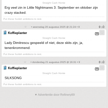
Straight Cash Homie
Erg veel zin in Little Nightmares 3. September en oktober zijn
crazy stacked.
Put these foolish ambitions to rest.
• woensdag 20 augustus 2025 @ 21:24 • 8
Koffieplanter
Straight Cash Homie
Lady Dimitrescu gespeeld of niet, deze skits zijn, ja,
tenenkrommend.
Put these foolish ambitions to rest.
• donderdag 21 augustus 2025 @ 16:31 • 9
Koffieplanter
Straight Cash Homie
SILKSONG
Put these foolish ambitions to rest.
▼ Advertentie door Refinery89