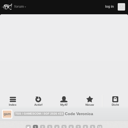
forum
log in
Index
Actief
MyAT
Nieuw
Dicht
Code Veronica
gam
TGS / GAMESCOM / SGF 2026 #23
1
2
3
4
5
6
7
8
9
10