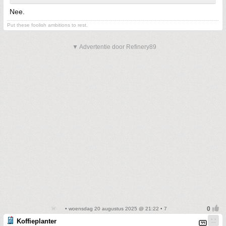
Nee.
Put these foolish ambitions to rest.
▼ Advertentie door Refinery89
• woensdag 20 augustus 2025 @ 21:22 • 7
Koffieplanter