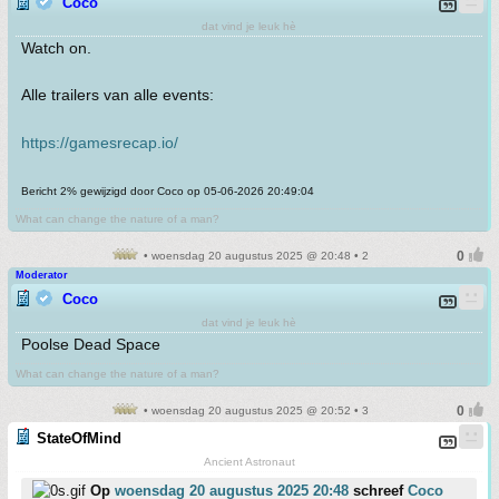
Coco
dat vind je leuk hè
Watch on.
Alle trailers van alle events:
https://gamesrecap.io/
Bericht 2% gewijzigd door Coco op 05-06-2026 20:49:04
What can change the nature of a man?
• woensdag 20 augustus 2025 @ 20:48 • 2
Moderator
Coco
dat vind je leuk hè
Poolse Dead Space
What can change the nature of a man?
• woensdag 20 augustus 2025 @ 20:52 • 3
StateOfMind
Ancient Astronaut
Op
woensdag 20 augustus 2025 20:48
schreef
Coco