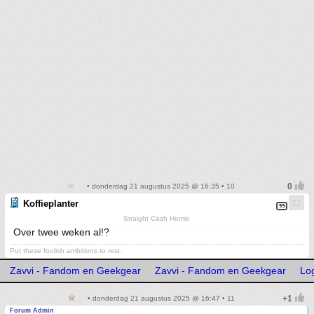
• donderdag 21 augustus 2025 @ 16:35 • 10
Koffieplanter
Straight Cash Homie
Over twee weken al!?
Put these foolish ambitions to rest.
Zavvi - Fandom en Geekgear
Zavvi - Fandom en Geekgear
Lo
• donderdag 21 augustus 2025 @ 16:47 • 11
Forum Admin