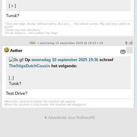
[
x
]
Turok?
"They are rage. Brutal, without mercy. But you.... You will be worse. Rip and tear, until it is
done!"
"Omae wa mou shindeiru."
"All we know is... he's called The Stig!"
• woensdag 10 september 2025 @ 19:43 • 14
Aether
Op
woensdag 10 september 2025 19:36
schreef
TheStigsDutchCousin
het volgende:
[..]
Turok?
Test Drive?
When the student is ready, the teacher will appear.
When the student is truly ready, the teacher will disappear.
▼ Advertentie door Refinery89