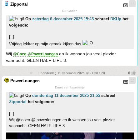
Zipportal
DSIGoden
Op
zaterdag 6 december 2025 15:43
schreef
DKUp
het
volgende:
[..]
Vrijdag lekker op mijn gemak kijken dus
Wij
en ik wensen jou veel plezier
@Coco
@PowerLoungen
vannacht. GEEN HALF-LIFE 3.
• donderdag 11 december 2025 @ 21:58 • 20
PowerLoungen
Duurt een kwartiertje
Op
donderdag 11 december 2025 21:55
schreef
Zipportal
het volgende:
[..]
Wij @:coco @:powerloungen en ik wensen jou veel plezier
vannacht. GEEN HALF-LIFE 3.