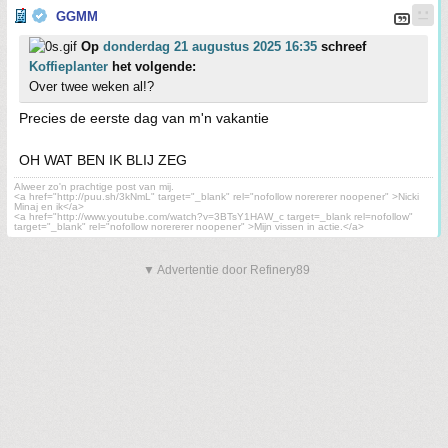
GGMM
Op
donderdag 21 augustus 2025 16:35
schreef
Koffieplanter
het volgende:
Over twee weken al!?
Precies de eerste dag van m'n vakantie
OH WAT BEN IK BLIJ ZEG
Alweer zo'n prachtige post van mij.
<a href="http://puu.sh/3kNmL" target="_blank" rel="nofollow norererer noopener" >Nicki
Minaj en ik</a>
<a href="http://www.youtube.com/watch?v=3BTsY1HAW_c target=_blank rel=nofollow"
target="_blank" rel="nofollow norererer noopener" >Mijn vissen in actie.</a>
▼ Advertentie door Refinery89