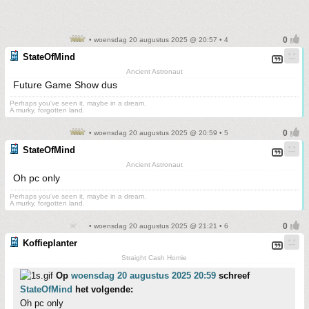
• woensdag 20 augustus 2025 @ 20:57 • 4
StateOfMind
Ancient Astronaut
Future Game Show dus
Perhaps you've seen it, maybe in a dream.
A murky, forgotten land.
• woensdag 20 augustus 2025 @ 20:59 • 5
StateOfMind
Ancient Astronaut
Oh pc only
Perhaps you've seen it, maybe in a dream.
A murky, forgotten land.
• woensdag 20 augustus 2025 @ 21:21 • 6
Koffieplanter
Straight Cash Homie
Op
woensdag 20 augustus 2025 20:59
schreef
StateOfMind
het volgende:
Oh pc only