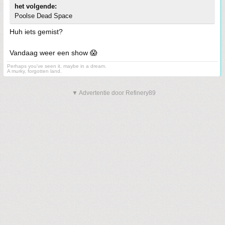
het volgende:
Poolse Dead Space
Huh iets gemist?
Vandaag weer een show 😱
Perhaps you've seen it, maybe in a dream.
A murky, forgotten land.
▼ Advertentie door Refinery89