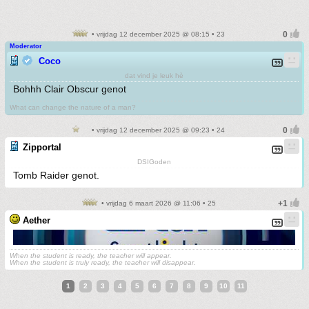
• vrijdag 12 december 2025 @ 08:15 • 23
Moderator
Coco
dat vind je leuk hè
Bohhh Clair Obscur genot
What can change the nature of a man?
• vrijdag 12 december 2025 @ 09:23 • 24
Zipportal
DSIGoden
Tomb Raider genot.
• vrijdag 6 maart 2026 @ 11:06 • 25
Aether
When the student is ready, the teacher will appear.
When the student is truly ready, the teacher will disappear.
1
2
3
4
5
6
7
8
9
10
11