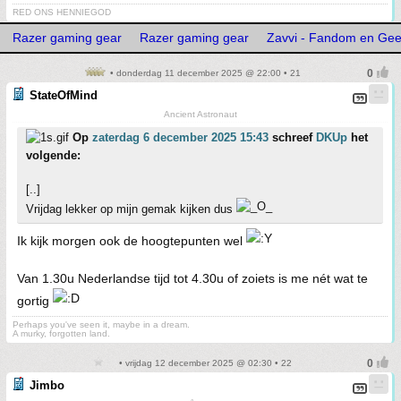
RED ONS HENNIEGOD
Razer gaming gear
Razer gaming gear
Zavvi - Fandom en Ge
• donderdag 11 december 2025 @ 22:00 • 21
StateOfMind
Ancient Astronaut
Op
zaterdag 6 december 2025 15:43
schreef
DKUp
het
volgende:
[..]
Vrijdag lekker op mijn gemak kijken dus
Ik kijk morgen ook de hoogtepunten wel
Van 1.30u Nederlandse tijd tot 4.30u of zoiets is me nét wat te
gortig
Perhaps you've seen it, maybe in a dream.
A murky, forgotten land.
• vrijdag 12 december 2025 @ 02:30 • 22
Jimbo