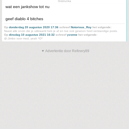
Gråtrunka
wat een jankshow tot nu
geef diablo 4 bitches
Op
donderdag 20 augustus 2020 17:36
schreef
Notorious_Roy
het volgende:
Naast alle onzin die je uitkraamt heb je af en toe ook gewoon heel verstandige posts.
Op
dinsdag 10 augustus 2021 16:32
schreef
yvonne
het volgende:
@:Jimbo voor mod, yeah *O*
▼ Advertentie door Refinery89