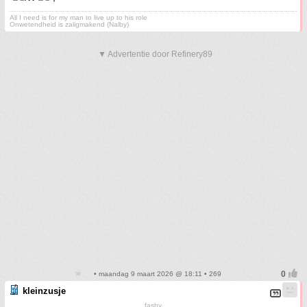
All I need is for my man to live up to his role
Onwetendheid is zaligmakend (Nalby)
▼ Advertentie door Refinery89
• maandag 9 maart 2026 @ 18:11 • 269
kleinzusje
fashy