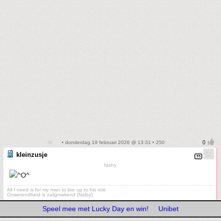
• donderdag 19 februari 2026 @ 13:31 • 250
kleinzusje
fashy
All I need is for my man to live up to his role
Onwetendheid is zaligmakend (Nalby)
Speel mee met Lucky Day en win!
Unibet