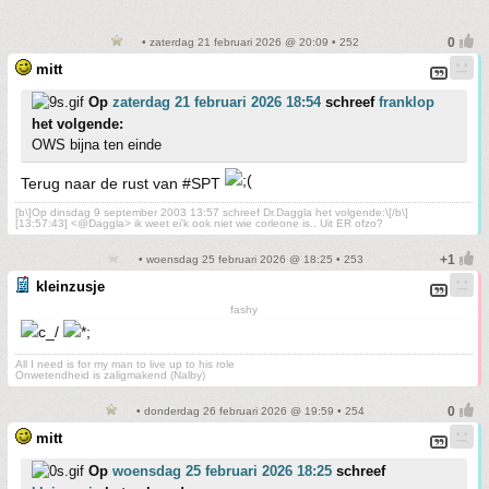
• zaterdag 21 februari 2026 @ 20:09 • 252
mitt
Op
zaterdag 21 februari 2026 18:54
schreef
franklop
het volgende:
OWS bijna ten einde
Terug naar de rust van #SPT
[b\]Op dinsdag 9 september 2003 13:57 schreef Dr.Daggla het volgende:\[/b\]
[13:57:43] <@Daggla> ik weet ei'k ook niet wie corleone is.. Uit ER ofzo?
• woensdag 25 februari 2026 @ 18:25 • 253
kleinzusje
fashy
All I need is for my man to live up to his role
Onwetendheid is zaligmakend (Nalby)
• donderdag 26 februari 2026 @ 19:59 • 254
mitt
Op
woensdag 25 februari 2026 18:25
schreef