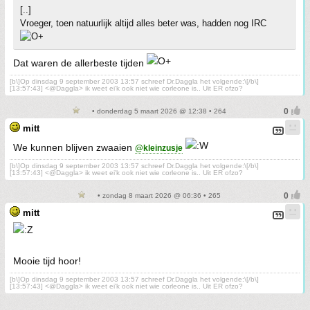
[..]
Vroeger, toen natuurlijk altijd alles beter was, hadden nog IRC
Dat waren de allerbeste tijden
[b\]Op dinsdag 9 september 2003 13:57 schreef Dr.Daggla het volgende:\[/b\]
[13:57:43] <@Daggla> ik weet ei'k ook niet wie corleone is.. Uit ER ofzo?
• donderdag 5 maart 2026 @ 12:38 • 264
mitt
We kunnen blijven zwaaien
@kleinzusje
[b\]Op dinsdag 9 september 2003 13:57 schreef Dr.Daggla het volgende:\[/b\]
[13:57:43] <@Daggla> ik weet ei'k ook niet wie corleone is.. Uit ER ofzo?
• zondag 8 maart 2026 @ 06:36 • 265
mitt
Mooie tijd hoor!
[b\]Op dinsdag 9 september 2003 13:57 schreef Dr.Daggla het volgende:\[/b\]
[13:57:43] <@Daggla> ik weet ei'k ook niet wie corleone is.. Uit ER ofzo?