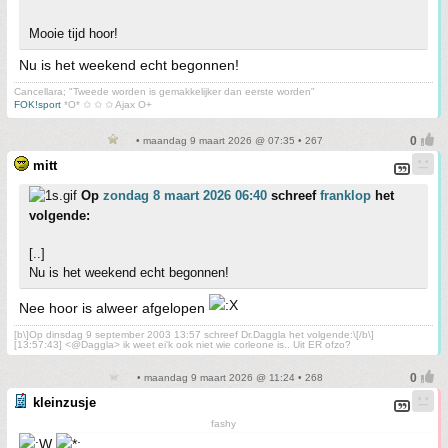
Mooie tijd hoor!
Nu is het weekend echt begonnen!
Cancellara; "Tweede worden is gemakkelijker dan eerste worden"
FOK!sport
*O* ✩ ✩ ✩ Ajax O+
• maandag 9 maart 2026 @ 07:35 • 267
mitt
Op
zondag 8 maart 2026 06:40
schreef
franklop
het
volgende:
[..]
Nu is het weekend echt begonnen!
Nee hoor is alweer afgelopen
[b\]Op dinsdag 9 september 2003 13:57 schreef Dr.Daggla het volgende:\[/b\]
[13:57:43] <@Daggla> ik weet ei'k ook niet wie corleone is.. Uit ER ofzo?
• maandag 9 maart 2026 @ 11:24 • 268
kleinzusje
fashy