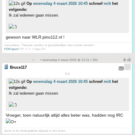
Op
woensdag 4 maart 2026 10:45
schreef
mitt
het
volgende:
Ik zal iedereen gaan missen.
gewoon naar WLR.pino112.nl !
Cancellara; "Tweede worden is gemakkelijker dan eerste worden"
FOK!sport
*O* ✩ ✩ ✩ Ajax O+
• woensdag 4 maart 2026 @ 12:21 • 262
Bruce117
D-0
Op
woensdag 4 maart 2026 10:45
schreef
mitt
het
volgende:
Ik zal iedereen gaan missen.
Vroeger, toen natuurlijk altijd alles beter was, hadden nog IRC
Sport is de belangrijkste bijzaak in het leven.