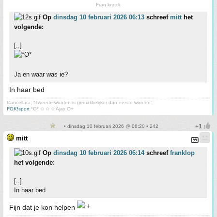
Fran knock
Op
dinsdag 10 februari 2026 06:13
schreef
mitt
het
volgende:
[..]
Ja en waar was ie?
In haar bed
Cancellara; "Tweede worden is gemakkelijker dan eerste worden"
FOK!sport
*O* ✩ ✩ ✩ Ajax O+
• dinsdag 10 februari 2026 @ 06:20 • 242
mitt
Op
dinsdag 10 februari 2026 06:14
schreef
franklop
het volgende:
[..]
In haar bed
Fijn dat je kon helpen