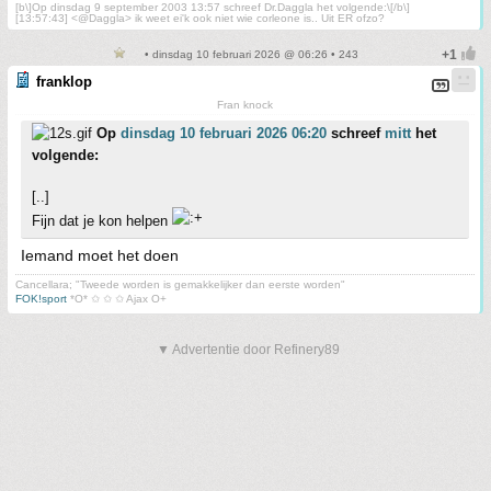
[b\]Op dinsdag 9 september 2003 13:57 schreef Dr.Daggla het volgende:\[/b\]
[13:57:43] <@Daggla> ik weet ei'k ook niet wie corleone is.. Uit ER ofzo?
• dinsdag 10 februari 2026 @ 06:26 • 243
franklop
Fran knock
Op
dinsdag 10 februari 2026 06:20
schreef
mitt
het
volgende:
[..]
Fijn dat je kon helpen
Iemand moet het doen
Cancellara; "Tweede worden is gemakkelijker dan eerste worden"
FOK!sport
*O* ✩ ✩ ✩ Ajax O+
▼ Advertentie door Refinery89