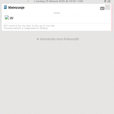
• zondag 15 februari 2026 @ 15:52 • 246
kleinzusje
fashy
All I need is for my man to live up to his role
Onwetendheid is zaligmakend (Nalby)
▼ Advertentie door Refinery89