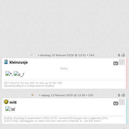
• dinsdag 10 februari 2026 @ 13:01 • 244
kleinzusje
fashy
All I need is for my man to live up to his role
Onwetendheid is zaligmakend (Nalby)
• vrijdag 13 februari 2026 @ 13:56 • 245
mitt
[b\]Op dinsdag 9 september 2003 13:57 schreef Dr.Daggla het volgende:\[/b\]
[13:57:43] <@Daggla> ik weet ei'k ook niet wie corleone is.. Uit ER ofzo?