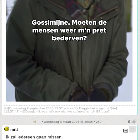
[b\]Op dinsdag 9 september 2003 13:57 schreef Dr.Daggla het volgende:\[/b\]
[13:57:43] <@Daggla> ik weet ei'k ook niet wie corleone is.. Uit ER ofzo?
• woensdag 4 maart 2026 @ 10:45 • 259
mitt
Ik zal iedereen gaan missen.