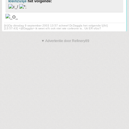
kleinzusje
het volgende:
[b\]Op dinsdag 9 september 2003 13:57 schreef Dr.Daggla het volgende:\[/b\]
[13:57:43] <@Daggla> ik weet ei'k ook niet wie corleone is.. Uit ER ofzo?
▼ Advertentie door Refinery89