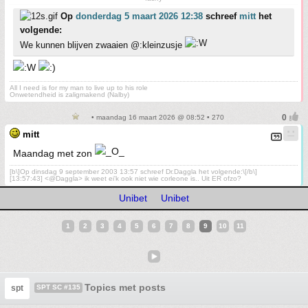
Op
donderdag 5 maart 2026 12:38
schreef
mitt
het
volgende:
We kunnen blijven zwaaien @:kleinzusje
All I need is for my man to live up to his role
Onwetendheid is zaligmakend (Nalby)
• maandag 16 maart 2026 @ 08:52 • 270
mitt
Maandag met zon
[b\]Op dinsdag 9 september 2003 13:57 schreef Dr.Daggla het volgende:\[/b\]
[13:57:43] <@Daggla> ik weet ei'k ook niet wie corleone is.. Uit ER ofzo?
Unibet
Unibet
1
2
3
4
5
6
7
8
9
10
11
Topics met posts
spt
SPT SC #135