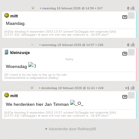
• maandag 16 februari 2026 @ 14:56 • 247
mitt
Maandag.
[b\]Op dinsdag 9 september 2003 13:57 schreef Dr.Daggla het volgende:\[/b\]
[13:57:43] <@Daggla> ik weet ei'k ook niet wie corleone is.. Uit ER ofzo?
• woensdag 18 februari 2026 @ 14:57 • 248
kleinzusje
fashy
Woensdag
All I need is for my man to live up to his role
Onwetendheid is zaligmakend (Nalby)
• donderdag 19 februari 2026 @ 11:41 • 249
mitt
We herdenken hier Jan Timman
[b\]Op dinsdag 9 september 2003 13:57 schreef Dr.Daggla het volgende:\[/b\]
[13:57:43] <@Daggla> ik weet ei'k ook niet wie corleone is.. Uit ER ofzo?
▼ Advertentie door Refinery89