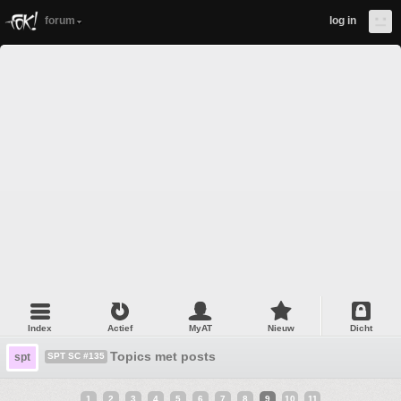
forum
log in
Index
Actief
MyAT
Nieuw
Dicht
Topics met posts
spt
SPT SC #135
1
2
3
4
5
6
7
8
9
10
11