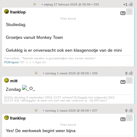
• vrijdag 27 februari 2026 @ 09:58 • 255
franklop
Fran knock
Studiedag.
Groetjes vanuit Monkey Town
Gelukkig is er onverwacht ook een klasgenootje van de mini
Cancellara; "Tweede worden is gemakkelijker dan eerste worden"
FOK!sport
*O* ✩ ✩ ✩ Ajax O+
• zondag 1 maart 2026 @ 08:06 • 256
mitt
Zondag
[b\]Op dinsdag 9 september 2003 13:57 schreef Dr.Daggla het volgende:\[/b\]
[13:57:43] <@Daggla> ik weet ei'k ook niet wie corleone is.. Uit ER ofzo?
• zondag 1 maart 2026 @ 08:08 • 257
franklop
Fran knock
Yes! De werkweek begint weer bijna