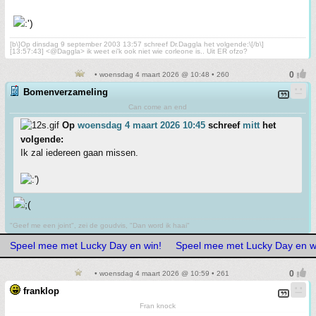
[b\]Op dinsdag 9 september 2003 13:57 schreef Dr.Daggla het volgende:\[/b\]
[13:57:43] <@Daggla> ik weet ei'k ook niet wie corleone is.. Uit ER ofzo?
• woensdag 4 maart 2026 @ 10:48 • 260
Bomenverzameling
Can come an end
Op
woensdag 4 maart 2026 10:45
schreef
mitt
het
volgende:
Ik zal iedereen gaan missen.
"Geef me een joint", zei de goudvis, "Dan word ik haai"
Speel mee met Lucky Day en win!
Speel mee met Lucky Day en w
• woensdag 4 maart 2026 @ 10:59 • 261
franklop
Fran knock