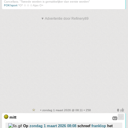
Cancellara; "Tweede worden is gemakkelijker dan eerste worden"
FOK!sport
*O* ✩ ✩ ✩ Ajax O+
▼ Advertentie door Refinery89
• zondag 1 maart 2026 @ 08:11 • 258
mitt
Op
zondag 1 maart 2026 08:08
schreef
franklop
het