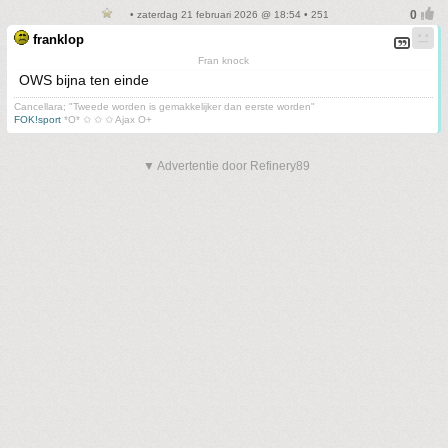
• zaterdag 21 februari 2026 @ 18:54 • 251
franklop
Fran knock
OWS bijna ten einde
Cancellara; "Tweede worden is gemakkelijker dan eerste worden"
FOK!sport
*O* ✩ ✩ ✩ Ajax O+
▼ Advertentie door Refinery89