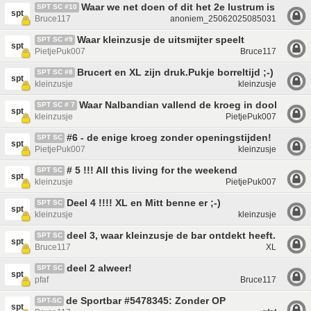
Waar we net doen of dit het 2e lustrum is
SPT SC #10
spt
Bruce117
anoniem_25062025085031
Waar kleinzusje de uitsmijter speelt
SPT SC #9
spt
PietjePuk007
Bruce117
Brucert en XL zijn druk.Pukje borreltijd ;-)
SPT SC #8
spt
kleinzusje
kleinzusje
Waar Nalbandian vallend de kroeg in dook ;-)
SPT SC # 7
spt
kleinzusje
PietjePuk007
#6 - de enige kroeg zonder openingstijden!
SPT SC
spt
PietjePuk007
kleinzusje
# 5 !!! All this living for the weekend
SPT SC
spt
kleinzusje
PietjePuk007
Deel 4 !!!! XL en Mitt benne er ;-)
SPT SC
spt
kleinzusje
kleinzusje
deel 3, waar kleinzusje de bar ontdekt heeft.
SPT SC
spt
Bruce117
XL
deel 2 alweer!
SPT SC
spt
pfaf
Bruce117
de Sportbar #5478345: Zonder OP
SPT-SC
spt