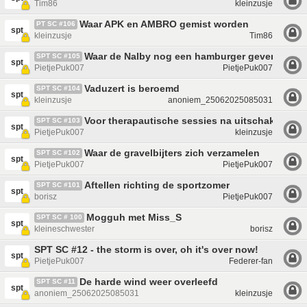
Tim86
kleinzusje
Waar APK en AMBRO gemist worden
PT SC #106
spt
kleinzusje
Tim86
Waar de Nalby nog een hamburger geven
SPT SC #105
spt
PietjePuk007
PietjePuk007
Vaduzert is beroemd
SPT SC #104
spt
kleinzusje
anoniem_25062025085031
Voor therapautische sessies na uitschakeling
SPT SC #103
spt
PietjePuk007
kleinzusje
Waar de gravelbijters zich verzamelen
SPT SC #102
spt
PietjePuk007
PietjePuk007
Aftellen richting de sportzomer
SPT SC #101
spt
borisz
PietjePuk007
Mogguh met Miss_S
SPT SC # 100
spt
kleineschwester
borisz
SPT SC #12 - the storm is over, oh it's over now!
spt
PietjePuk007
Federer-fan
De harde wind weer overleefd
SPT SC #11
spt
anoniem_25062025085031
kleinzusje