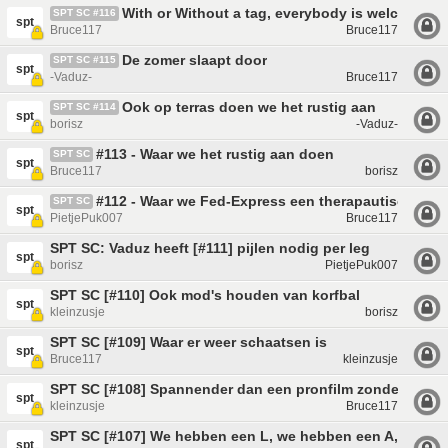
With or Without a tag, everybody is welcome.
SPT SC #116
spt
Bruce117
Bruce117
De zomer slaapt door
SPT SC #115
spt
-Vaduz-
Bruce117
Ook op terras doen we het rustig aan
SPT SC #114
spt
borisz
-Vaduz-
#113 - Waar we het rustig aan doen
SPT SC
spt
Bruce117
borisz
#112 - Waar we Fed-Express een therapautische se
SPT SC
spt
PietjePuk007
Bruce117
SPT SC: Vaduz heeft [#111] pijlen nodig per leg
spt
borisz
PietjePuk007
SPT SC [#110] Ook mod's houden van korfbal
spt
kleinzusje
borisz
SPT SC [#109] Waar er weer schaatsen is
spt
Bruce117
kleinzusje
SPT SC [#108] Spannender dan een pronfilm zonder sex
spt
kleinzusje
Bruce117
SPT SC [#107] We hebben een L, we hebben een A, Lalalal
spt