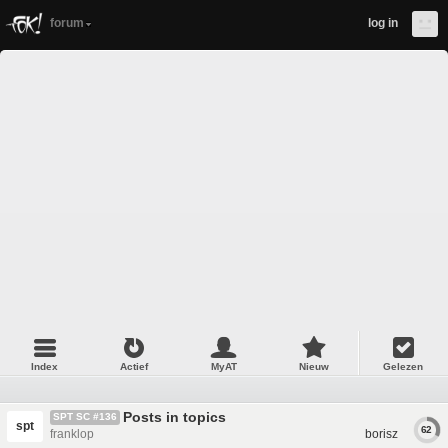
forum
log in
Index
Actief
MyAT
Nieuw
Gelezen
Posts in topics
SPT SC #136
spt
62
franklop
borisz