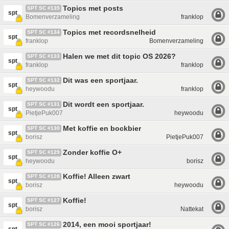
Topics met posts
SPT SC #135
spt
Bomenverzameling
franklop
Topics met recordsnelheid
SPT SC #134
spt
franklop
Bomenverzameling
Halen we met dit topic OS 2026?
SPT SC #133
spt
franklop
franklop
Dit was een sportjaar.
SPT SC #132
spt
heywoodu
franklop
Dit wordt een sportjaar.
SPT SC #131
spt
PietjePuk007
heywoodu
Met koffie en bockbier
SPT SC #130
spt
borisz
PietjePuk007
Zonder koffie O+
SPT SC #129
spt
heywoodu
borisz
Koffie! Alleen zwart
SPT SC #128
spt
borisz
heywoodu
Koffie!
SPT SC #127
spt
borisz
Nattekat
2014, een mooi sportjaar!
SPT SC #126