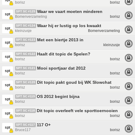
spt
borisz
borisz
Waar we vaart moeten minderen
SPT SC #125
spt
Bomenverzameling
borisz
Waar hij er lustig op los kwaakt
SPT SC #124
spt
kleinzusje
Bomenverzameling
Met een biertje 2013 in
SPT SC #123
spt
borisz
kleinzusje
Haalt dit topic de Spelen?
SPT SC #122
spt
borisz
borisz
Mooi sportjaar dat 2012
SPT SC #121
spt
borisz
borisz
Dit topic pakt goud bij WK Slowchat
SPT SC #120
spt
borisz
borisz
OS 2012 begint bijna
SPT SC #119
spt
borisz
borisz
Dit topic overleeft vele sporttoernooien
SPT SC #118
spt
borisz
borisz
117 O+
SPT SC #117
spt
Bruce117
borisz