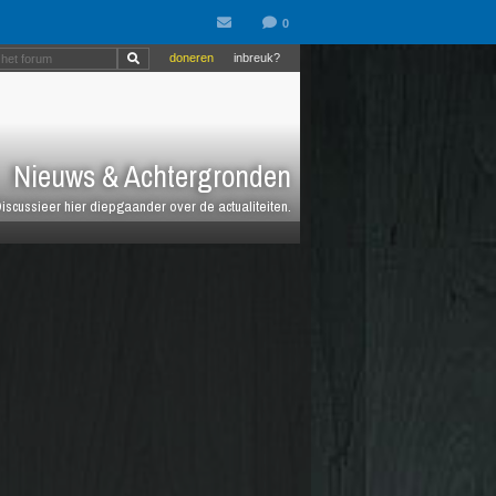
doneren
inbreuk?
Nieuws & Achtergronden
iscussieer hier diepgaander over de actualiteiten.