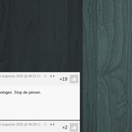
6 augustus 2025 @ 08:21
:50
#2
eningen. Stop de persen.
6 augustus 2025 @ 08:28
:52
#3