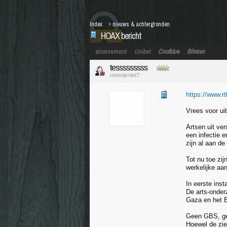
Index
»
nieuws & achtergronden
HOAX bericht
abonnement
Unibet
Coolblue
Bitvavo
tesssssssss
meenjeniet?
https://www.rt
Vrees voor uit
Artsen uit ve
een infectie 
zijn al aan de
Tot nu toe zi
werkelijke aant
In eerste ins
De arts-onder
Gaza en het B
Geen GBS, ge
Hoewel de zie