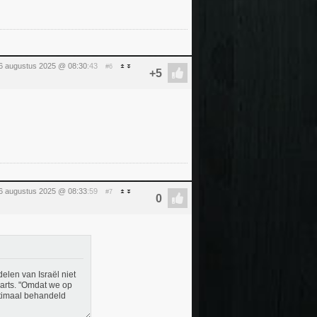
6 augustus 2025 @ 08:30
:43
#6
6 augustus 2025 @ 08:33
:59
#7
len van Israël niet
 arts. "Omdat we op
ptimaal behandeld