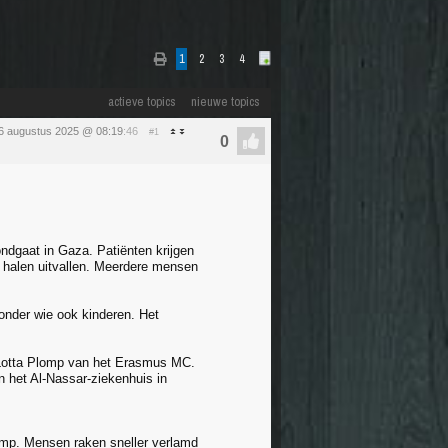
1
2
3
4
actieve topics
nieuwe topics
6 augustus 2025 @ 08:19
:46
#1
ndgaat in Gaza. Patiënten krijgen
e halen uitvallen. Meerdere mensen
 onder wie ook kinderen. Het
t Lotta Plomp van het Erasmus MC.
 het Al-Nassar-ziekenhuis in
lomp. Mensen raken sneller verlamd