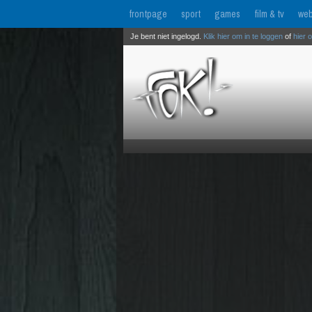
frontpage
sport
games
film & tv
web
Je bent niet ingelogd.
Klik hier om in te loggen
of
hier 