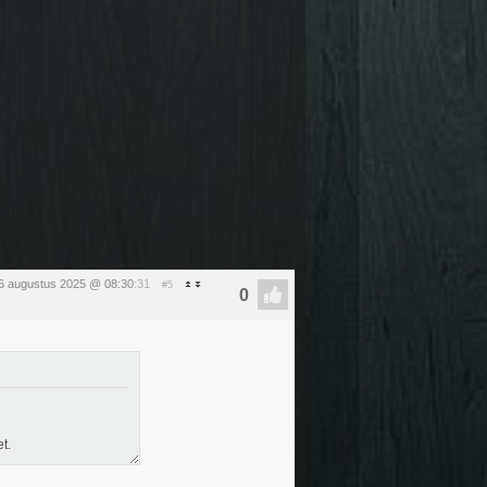
6 augustus 2025 @ 08:30
:31
#5
t.