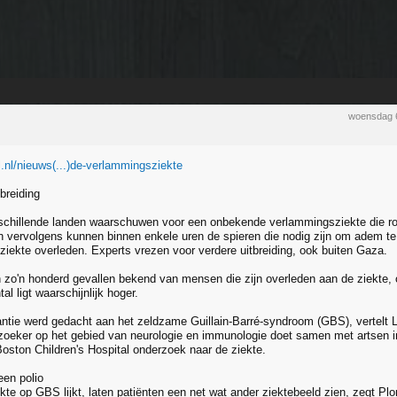
woensdag 
l.nl/nieuws(...)de-verlammingsziekte
breiding
rschillende landen waarschuwen voor een onbekende verlammingsziekte die ro
en vervolgens kunnen binnen enkele uren de spieren die nodig zijn om adem t
 ziekte overleden. Experts vrezen voor verdere uitbreiding, ook buiten Gaza.
jn zo'n honderd gevallen bekend van mensen die zijn overleden aan de ziekte,
al ligt waarschijnlijk hoger.
tantie werd gedacht aan het zeldzame Guillain-Barré-syndroom (GBS), vertel
zoeker op het gebied van neurologie en immunologie doet samen met artsen in
oston Children's Hospital onderzoek naar de ziekte.
en polio
kte op GBS lijkt, laten patiënten een net wat ander ziektebeeld zien, zegt P