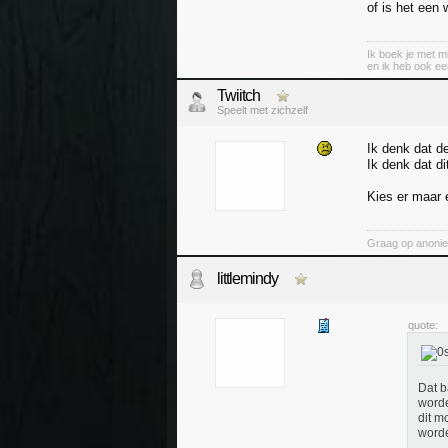
of is het een
Ik boek je met mi
en ik heb ook ee
Twiitch
Speelt met zichzelf
Ik denk dat d
Ik denk dat d
Kies er maar 
Graag op anoni
littlemindy
quote:
Dat b
worde
dit m
worde