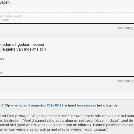
 wapen
jn neon je weet.
n auto.
woensdag 
e joden dit gedaan hebben
it leugens van moslims zijn
een.
em
woensdag 
Op
woensdag 6 augustus 2025 08:19
schreef
tesssssssss
het volgende:
aart Plomp zorgen. Volgens haar kan deze nieuwe onbekende ziekte door het hande
n bestreden. "Veel diagnostische apparatuur is niet beschikbaar in Gaza", zegt de
oment niet goed weten wat de oorzaak is van de uitbraak, kunnen patiënten niet o
n en kan verdere verspreiding niet effectief worden tegengegaan."