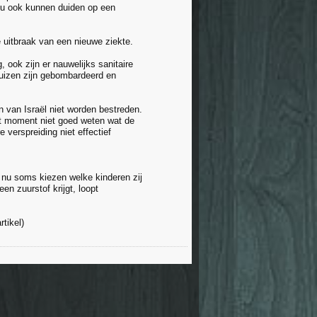
zou ook kunnen duiden op een
e uitbraak van een nieuwe ziekte.
 ook zijn er nauwelijks sanitaire
huizen zijn gebombardeerd en
 van Israël niet worden bestreden.
it moment niet goed weten wat de
 verspreiding niet effectief
 nu soms kiezen welke kinderen zij
n zuurstof krijgt, loopt
tikel)