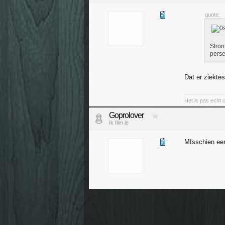
quote:
Stron
perse
Dat er ziektes
Het is pas echt cr
Goprolover
Ik film je
MIsschien een