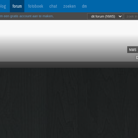
log
forum
fotoboek
chat
zoeken
dm
om een gratis account aan te maken
.
NWS
D