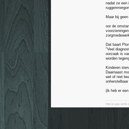
nadat ze een 
ruggenmergont
Maar bij geen
oor de omstand
voorzieningen
zorgmedewerk
Dat baart Plo
"Veel diagnos
oorzaak is va
worden tegen
Kinderen ster
Daarnaast moe
wel of niet b
onherstelbaar 
(ik heb er ee
Het is pas echt cr