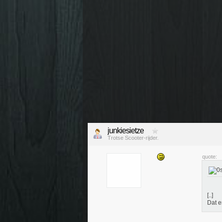
junkiesietze
Trotse Scooter-rijder.
quote:
[..]
Dat e