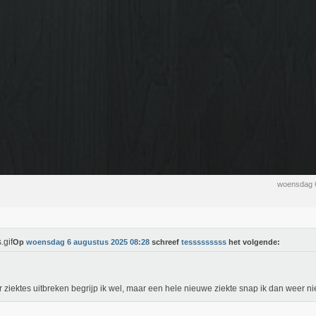
woensdag 
Op
woensdag 6 augustus 2025 08:28
schreef
tesssssssss
het volgende:
r ziektes uitbreken begrijp ik wel, maar een hele nieuwe ziekte snap ik dan weer nie