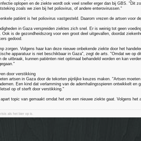
infectie oplopen en de ziekte wordt ook veel sneller erger dan bij GBS. "Dit 
steking zoals we zien bij het poliovirus, of andere enterovirussen."
 enkele patiënt is het poliovirus vastgesteld. Daarom vrezen de artsen voor d
igheden in Gaza verspreiden ziektes zich snel. Er is weinig tot geen voeding,
. Ook is de gezondheidszorg voor een groot deel uitgevallen, doordat zieken
ers gedood.
mp zorgen. Volgens haar kan deze nieuwe onbekende ziekte door het handelen
tische apparatuur is niet beschikbaar in Gaza", zegt de arts. "Omdat we op d
n de uitbraak, kunnen patiënten niet optimaal behandeld worden en kan verdere
gegaan."
ven door verstikking
ten artsen in Gaza door de tekorten pijnlijke keuzes maken. "Artsen moeten
eademen. Een kind dat verlamming van de ademhalingsspieren ontwikkelt en gee
letsel op of sterft door verstikking."
n apart topic van gemaakt omdat het om een nieuwe ziekte gaat. Volgens het ar
isis als het bier op is.