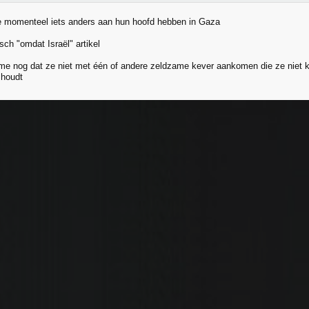
e momenteel iets anders aan hun hoofd hebben in Gaza
sch "omdat Israël" artikel
me nog dat ze niet met één of andere zeldzame kever aankomen die ze niet 
 houdt