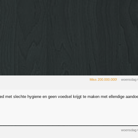
Miss 200.000.000!
woensdag 
ied met slechte hygiene en geen voedsel krijgt te maken met ellendige aando
woensdag 