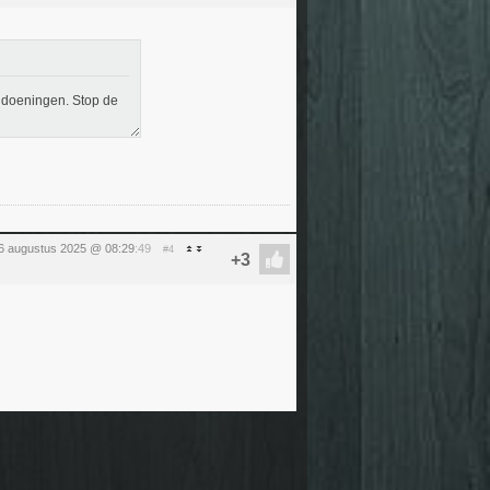
andoeningen. Stop de
6 augustus 2025 @ 08:29
:49
#4