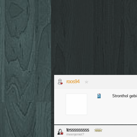
roos94
Stronthol geb
tesssssssss
meenjeniet?