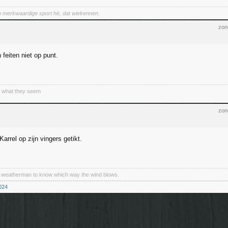
een merkwaardige sport hè, dat wielrennen.
zon
n feiten niet op punt.
t what they seem
zon
arrel op zijn vingers getikt.
a weatherman to know which way the wind blows.
----------------------------------------------------------------------------------------------------------------
024