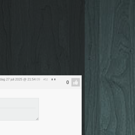
dag 27 juli 2025 @ 21:54
:09
#52