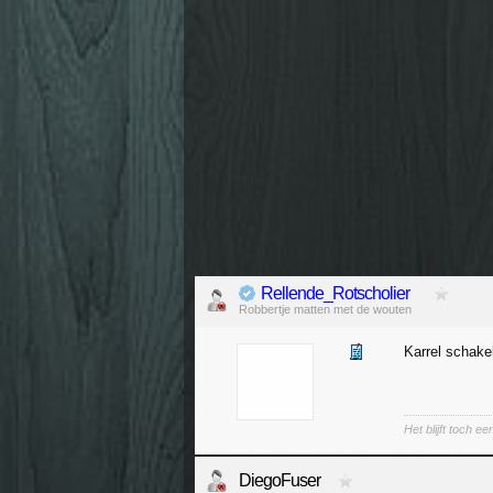
Rellende_Rotscholier
Robbertje matten met de wouten
Karrel schake
Het blijft toch 
DiegoFuser