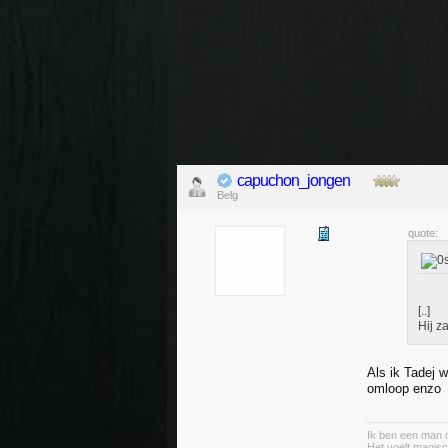
capuchon_jongen
Belg
quote:
[..]
Hij z
Als ik Tadej 
omloop enzo
Ik ben een man m
Het voelt magisc