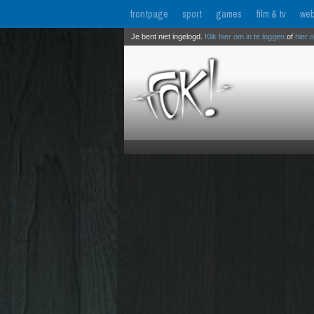
frontpage
sport
games
film & tv
web
Je bent niet ingelogd.
Klik hier om in te loggen
of
hier 