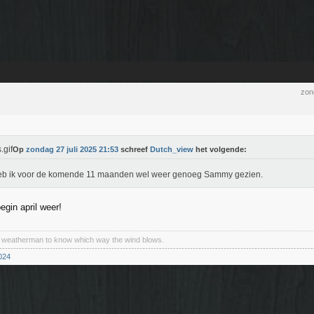
zon
Op
zondag 27 juli 2025 21:53
schreef
Dutch_view
het volgende:
eb ik voor de komende 11 maanden wel weer genoeg Sammy gezien.
egin april weer!
a weatherman to know which way the wind blows.
----------------------------------------------------------------------------------------------------------------
024