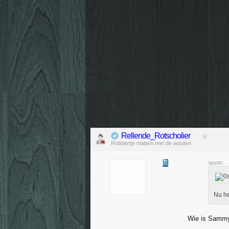
Rellende_Rotscholier
Robbertje matten met de wouten
quote:
Nu h
Wie is Sammy