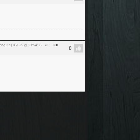
dag 27 juli 2025 @ 21:54
:36
#57