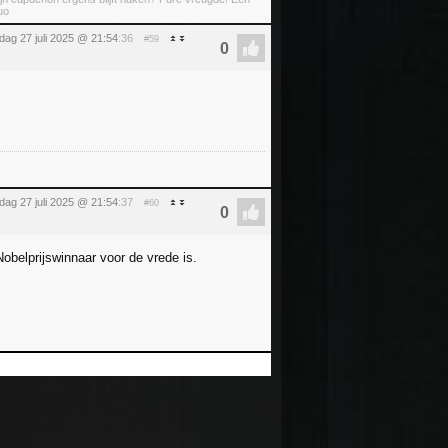
uo
dag 27 juli 2025 @ 21:54
:36
#59
dag 27 juli 2025 @ 21:54
:37
#60
obelprijswinnaar voor de vrede is.