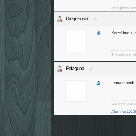
Het blijft toch 
DiegoFuser
Karrel had zij
The owls are no
Felagund
Iemand heeft K
You don't need 
--------------------
Album top 100 2