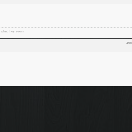
t what they seem
zon