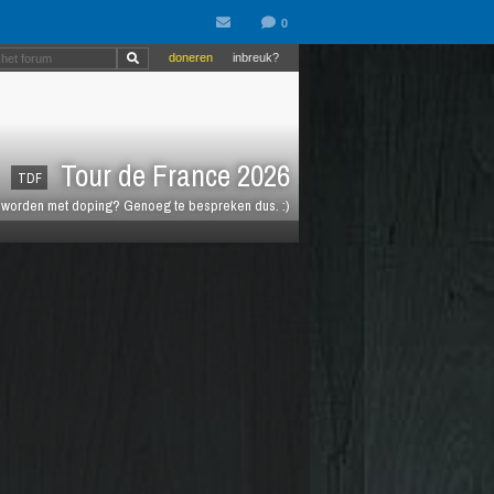
doneren
inbreuk?
Tour de France 2026
TDF
t worden met doping? Genoeg te bespreken dus. :)