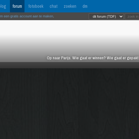
log
forum
fotoboek
chat
zoeken
dm
om een gratis account aan te maken
.
Op naar Parijs. Wie gaat er winnen? Wie gaat er gepak