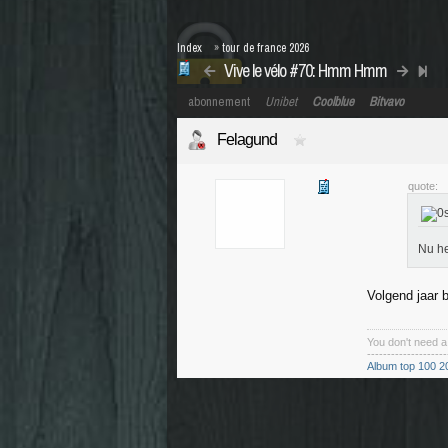
Index
»
tour de france 2026
Vive le vélo #70: Hmm Hmm
abonnement
Unibet
Coolblue
Bitvavo
Felagund
quote:
Nu h
Volgend jaar b
You don't need 
--------------------
Album top 100 2