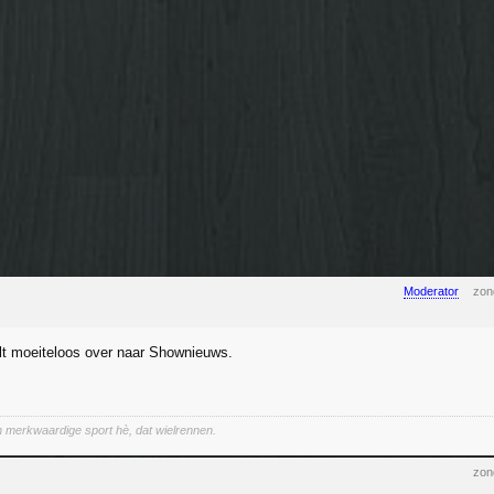
Moderator
zon
lt moeiteloos over naar Shownieuws.
een merkwaardige sport hè, dat wielrennen.
zon