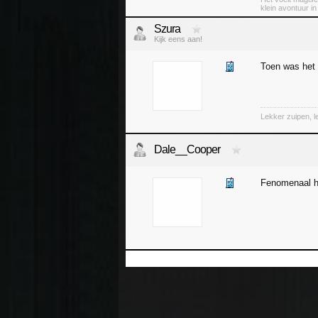
klein avontuur i
Szura
Kijk eens aan!
Toen was het 
Lekker zuipen, 
Dale__Cooper
Fenomenaal ho