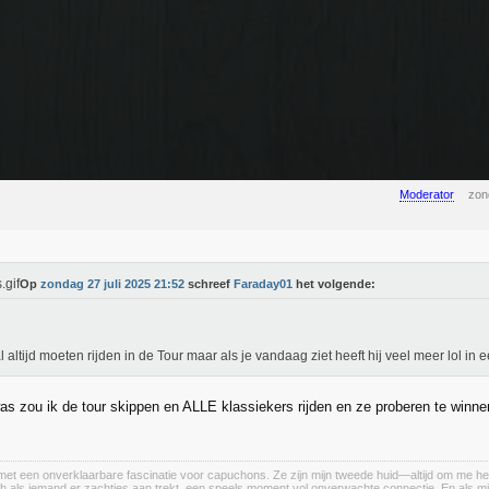
Moderator
zon
Op
zondag 27 juli 2025 21:52
schreef
Faraday01
het volgende:
al altijd moeten rijden in de Tour maar als je vandaag ziet heeft hij veel meer lol in
was zou ik de tour skippen en ALLE klassiekers rijden en ze proberen te winn
et een onverklaarbare fascinatie voor capuchons. Ze zijn mijn tweede huid—altijd om me heen, a
h als iemand er zachtjes aan trekt, een speels moment vol onverwachte connectie. En als m