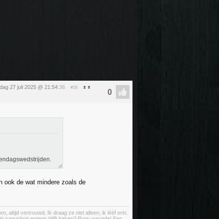
dag 27 juli 2025 @ 21:54
:36
#58
 eendagswedstrijden.
en ook de wat mindere zoals de
ltijd vertrouwd. Ik draag ze niet alleen, ik lééf erin.
ijn capuchon ergens blijft haken? Pure vreugde! Een