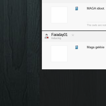
MAGA idioot.
The owls are no
Faraday01
Inducing
Maga gekkie