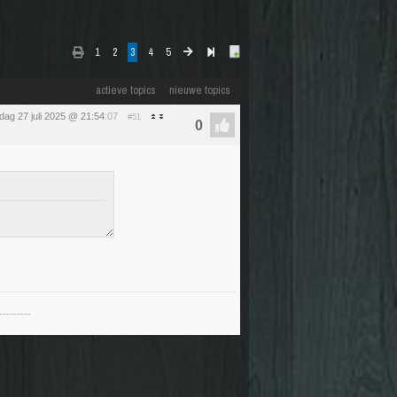
1
2
3
4
5
actieve topics
nieuwe topics
dag 27 juli 2025 @ 21:54
:07
#51
---------