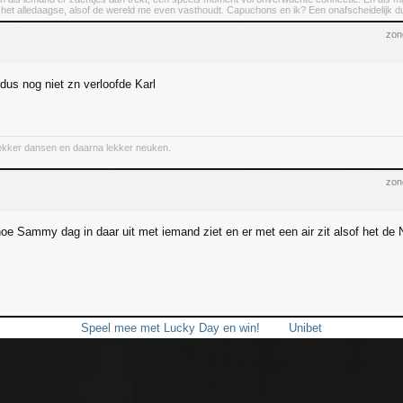
n het alledaagse, alsof de wereld me even vasthoudt. Capuchons en ik? Een onafscheidelijk d
zon
dus nog niet zn verloofde Karl
lekker dansen en daarna lekker neuken.
zon
e Sammy dag in daar uit met iemand ziet en er met een air zit alsof het de N
Speel mee met Lucky Day en win!
Unibet