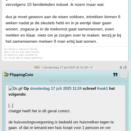
vervolgens 10 familieleden induwt. ik noem maar wat.
dus je moet gewoon aan de eisen voldoen, intrekken binnen 6
weken nadat je de sleutels hebt en in je eentje daar gaan
wonen. zogauw je in de toekomst gaat samenwonen, even
melden en klaar. niets om je zorgen over te maken. tenzij je bij
het samenwonen meteen 9 man erbij laat wonen..
en dank u meneer Dood,
dat u af en toe wat neemt.
Ik weet nu wat verdriet is,
en onze tijd is maar geleend.
• donderdag 17 juli 2025 @ 11:28 • 3
FlippingCoin
Weer zo'n kut millennial.
Op
donderdag 17 juli 2025 11:24
schreef
freak1
het
volgende:
[..]
chatgpt heeft het in dit geval correct.
de huisvestingsvergunning is bedoeld om huismelken tegen te
gaan. of dat er iemand een huis koopt voor 1 persoon en ver