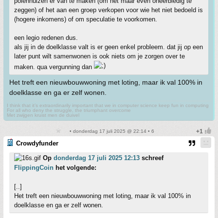
polenhuizen er van te maken (om het maar even oneerbiedig te
zeggen) of het aan een groep verkopen voor wie het niet bedoeld is
(hogere inkomens) of om speculatie te voorkomen.
een legio redenen dus.
als jij in de doelklasse valt is er geen enkel probleem. dat jij op een
later punt wilt samenwonen is ook niets om je zorgen over te
maken. qua vergunning dan
Het treft een nieuwbouwwoning met loting, maar ik val 100% in
doelklasse en ga er zelf wonen.
I think that it’s extraordinarily important that we in computer science keep fun in computing
For all who deny the struggle, the triumphant overcome
Met zwijgen kruist men de duivel
• donderdag 17 juli 2025 @ 22:14 • 6
Crowdyfunder
Op
donderdag 17 juli 2025 12:13
schreef
FlippingCoin
het volgende:
[..]
Het treft een nieuwbouwwoning met loting, maar ik val 100% in
doelklasse en ga er zelf wonen.