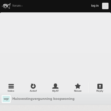
forum
log in
Index
Actief
MyAT
Nieuw
Reply
Huisvestingvergunning koopwoning
wgr