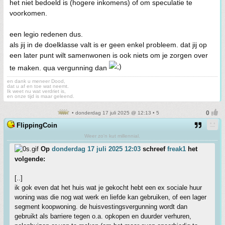
het niet bedoeld is (hogere inkomens) of om speculatie te
voorkomen.
een legio redenen dus.
als jij in de doelklasse valt is er geen enkel probleem. dat jij op
een later punt wilt samenwonen is ook niets om je zorgen over
te maken. qua vergunning dan
en dank u meneer Dood,
dat u af en toe wat neemt.
Ik weet nu wat verdriet is,
en onze tijd is maar geleend.
• donderdag 17 juli 2025 @ 12:13 • 5
FlippingCoin
Weer zo'n kut millennial.
Op
donderdag 17 juli 2025 12:03
schreef
freak1
het
volgende:
[..]
ik gok even dat het huis wat je gekocht hebt een ex sociale huur
woning was die nog wat werk en liefde kan gebruiken, of een lager
segment koopwoning. de huisvestingsvergunning wordt dan
gebruikt als barriere tegen o.a. opkopen en duurder verhuren,