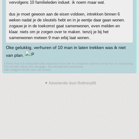
vervolgens 10 familieleden induwt. ik noem maar wat.
dus je moet gewoon aan de eisen voldoen, intrekken binnen 6
weken nadat je de sleutels hebt en in je eentje daar gaan wonen.
zogauw je in de toekomst gaat samenwonen, even melden en
klaar. niets om je zorgen over te maken. tenzij je bij het
samenwonen meteen 9 man erbij laat wonen..
Oke gelukkig, verhuren of 10 man in laten trekken was ik niet
van plan.
I think that it’s extraordinarily important that we in computer science keep fun in computing
For all who deny the struggle, the triumphant overcome
Met zwijgen kruist men de duivel
▼ Advertentie door Refinery89