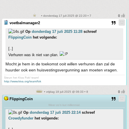
• donderdag 17 juli 2025 @ 22:20 • 7
voetbalmanager2
Op
donderdag 17 juli 2025 11:28
schreef
FlippingCoin
het volgende:
[..]
Verhuren was ik niet van plan.
Mocht je hem in de toekomst ooit willen verhuren dan zal de
huurder ook een huisvestingsvergunning aan moeten vragen.
Steun het Kiva Fok! team!
http://www.kiva.org/team/fok
• vrijdag 18 juli 2025 @ 08:33 • 8
FlippingCoin
Weer zo'n kut millennial.
Op
donderdag 17 juli 2025 22:14
schreef
Crowdyfunder
het volgende: