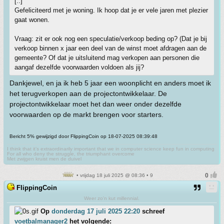
[..]
Gefeliciteerd met je woning. Ik hoop dat je er vele jaren met plezier
gaat wonen.
Vraag: zit er ook nog een speculatie/verkoop beding op? (Dat je bij
verkoop binnen x jaar een deel van de winst moet afdragen aan de
gemeente? Of dat je uitsluitend mag verkopen aan personen die
aangaf dezelfde voorwaarden voldoen als jij?
Dankjewel, en ja ik heb 5 jaar een woonplicht en anders moet ik
het terugverkopen aan de projectontwikkelaar. De
projectontwikkelaar moet het dan weer onder dezelfde
voorwaarden op de markt brengen voor starters.
Bericht 5% gewijzigd door FlippingCoin op 18-07-2025 08:39:48
I think that it’s extraordinarily important that we in computer science keep fun in computing
For all who deny the struggle, the triumphant overcome
Met zwijgen kruist men de duivel
• vrijdag 18 juli 2025 @ 08:36 • 9
FlippingCoin
Weer zo'n kut millennial.
Op
donderdag 17 juli 2025 22:20
schreef
voetbalmanager2
het volgende: