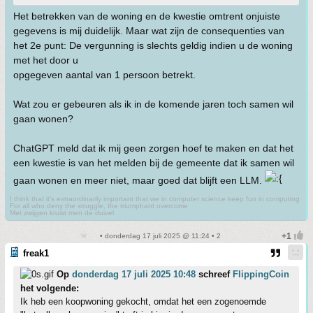
Het betrekken van de woning en de kwestie omtrent onjuiste
gegevens is mij duidelijk. Maar wat zijn de consequenties van
het 2e punt: De vergunning is slechts geldig indien u de woning
met het door u
opgegeven aantal van 1 persoon betrekt.
Wat zou er gebeuren als ik in de komende jaren toch samen wil
gaan wonen?
ChatGPT meld dat ik mij geen zorgen hoef te maken en dat het
een kwestie is van het melden bij de gemeente dat ik samen wil
gaan wonen en meer niet, maar goed dat blijft een LLM.
I think that it’s extraordinarily important that we in computer science keep fun in computing
For all who deny the struggle, the triumphant overcome
Met zwijgen kruist men de duivel
• donderdag 17 juli 2025 @ 11:24 • 2
freak1
Op
donderdag 17 juli 2025 10:48
schreef
FlippingCoin
het volgende:
Ik heb een koopwoning gekocht, omdat het een zogenoemde