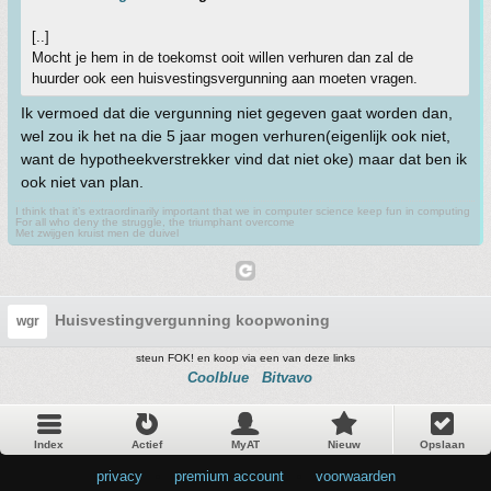
[..]
Mocht je hem in de toekomst ooit willen verhuren dan zal de
huurder ook een huisvestingsvergunning aan moeten vragen.
Ik vermoed dat die vergunning niet gegeven gaat worden dan,
wel zou ik het na die 5 jaar mogen verhuren(eigenlijk ook niet,
want de hypotheekverstrekker vind dat niet oke) maar dat ben ik
ook niet van plan.
I think that it’s extraordinarily important that we in computer science keep fun in computing
For all who deny the struggle, the triumphant overcome
Met zwijgen kruist men de duivel
Huisvestingvergunning koopwoning
wgr
steun FOK! en koop via een van deze links
Coolblue
Bitvavo
Index
Actief
MyAT
Nieuw
Opslaan
privacy
•
premium account
•
voorwaarden