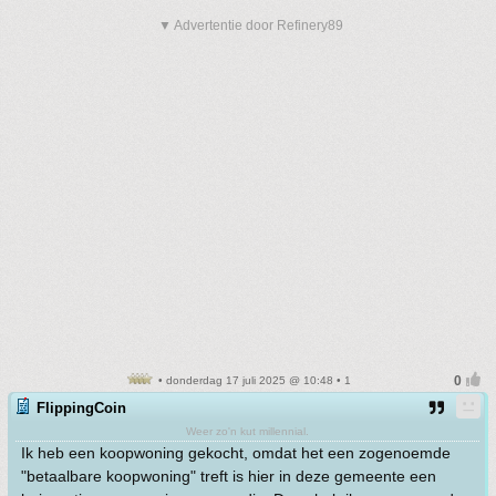
▼ Advertentie door Refinery89
• donderdag 17 juli 2025 @ 10:48 • 1
FlippingCoin
Weer zo'n kut millennial.
Ik heb een koopwoning gekocht, omdat het een zogenoemde
"betaalbare koopwoning" treft is hier in deze gemeente een