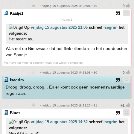
• vrijdag 15 augustus 2025 @ 22:04 • 79
Kaatje1
Kaatje1
Op
vrijdag 15 augustus 2025 21:06
schreef
Isegrim
het
volgende:
Het regent as...
Was net op Nieuwsuur dat het flink ellende is in het noordoosten
van Spanje.
We have far more in common than that which devides us..
• vrijdag 15 augustus 2025 @ 23:08 • 80
Isegrim
Droog, droog, droog... En er komt ook geen noemenswaardige
regen aan...
• vrijdag 15 augustus 2025 @ 23:25 • 81
Blues
Op
vrijdag 15 augustus 2025 14:32
schreef
Isegrim
het
volgende:
Mijn ATV is er. 💕