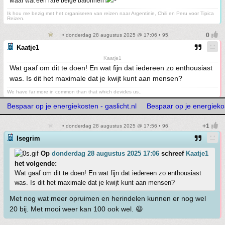
Maar wat een rare beige balonnen
Ik hou me bezig met het organiseren van reizen naar Argentinie, Chili en Peru voor Tipica
Reizen.
• donderdag 28 augustus 2025 @ 17:06 • 95
Kaatje1
Kaatje1
Wat gaaf om dit te doen! En wat fijn dat iedereen zo enthousiast
was. Is dit het maximale dat je kwijt kunt aan mensen?
We have far more in common than that which devides us..
Bespaar op je energiekosten - gaslicht.nl
Bespaar op je energiekos
• donderdag 28 augustus 2025 @ 17:56 • 96
Isegrim
Op
donderdag 28 augustus 2025 17:06
schreef
Kaatje1
het volgende:
Wat gaaf om dit te doen! En wat fijn dat iedereen zo enthousiast
was. Is dit het maximale dat je kwijt kunt aan mensen?
Met nog wat meer opruimen en herindelen kunnen er nog wel
20 bij. Met mooi weer kan 100 ook wel. 😆