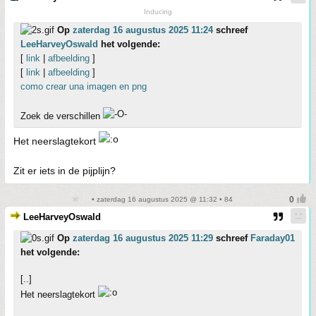
Inducing
Op
zaterdag 16 augustus 2025 11:24
schreef
LeeHarveyOswald
het volgende:
[
link
|
afbeelding
]
[
link
|
afbeelding
]
como crear una imagen en png
Zoek de verschillen
Het neerslagtekort
Zit er iets in de pijplijn?
• zaterdag 16 augustus 2025 @ 11:32 • 84
LeeHarveyOswald
Op
zaterdag 16 augustus 2025 11:29
schreef
Faraday01
het volgende:
[..]
Het neerslagtekort