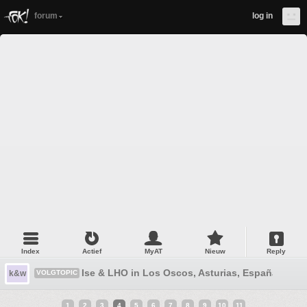
forum
log in
Index
Actief
MyAT
Nieuw
Reply
Ise & LHO in Los Oscos, Asturias, España
k&w
VOLGTOPIC
1
2
3
4
5
6
7
8
9
10
11