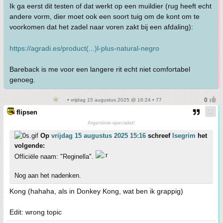
Ik ga eerst dit testen of dat werkt op een muildier (rug heeft echt
andere vorm, dier moet ook een soort tuig om de kont om te
voorkomen dat het zadel naar voren zakt bij een afdaling):
https://agradi.es/product(...)l-plus-natural-negro
Bareback is me voor een langere rit echt niet comfortabel
genoeg.
• vrijdag 15 augustus 2025 @ 16:24 • 77
flipsen
Argentinie-specialist!
Op
vrijdag 15 augustus 2025 15:16
schreef
Isegrim
het
volgende:
Officiële naam: "Reginella".
Nog aan het nadenken.
Kong (hahaha, als in Donkey Kong, wat ben ik grappig)
Edit: wrong topic