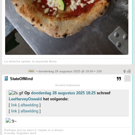
La derecha oprime, la izquierda libera
• donderdag 28 augustus 2025 @ 19:00 • 100
StateOfMind
Ancient Astronaut
Op
donderdag 28 augustus 2025 18:25
schreef
LeeHarveyOswald
het volgende:
[
link
|
afbeelding
]
[
link
|
afbeelding
]
Perhaps you've seen it, maybe in a dream.
A murky, forgotten land.