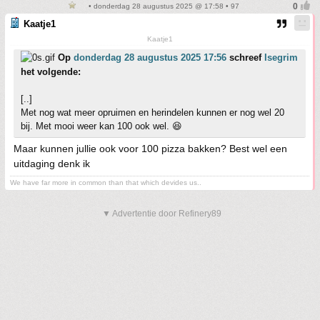
• donderdag 28 augustus 2025 @ 17:58 • 97
Kaatje1
Kaatje1
Op
donderdag 28 augustus 2025 17:56
schreef
Isegrim
het volgende:
[..]
Met nog wat meer opruimen en herindelen kunnen er nog wel 20
bij. Met mooi weer kan 100 ook wel. 😆
Maar kunnen jullie ook voor 100 pizza bakken? Best wel een
uitdaging denk ik
We have far more in common than that which devides us..
▼ Advertentie door Refinery89