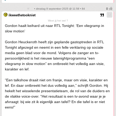
• dinsdag 9 september 2025 @ 11:58 • 84
ikweethetookniet
Weet jij het wel ?
Gordon haalt keihard uit naar RTL Tonight: ‘Een vliegramp in
slow motion’
Gordon Heuckeroth heeft zijn geplande gastoptreden in RTL
Tonight afgezegd en neemt in een felle verklaring op sociale
media geen blad voor de mond. Volgens de zanger en tv-
persoonlijkheid is het nieuwe latenightprogramma “een
vliegramp in slow motion” en ontbreekt het volledig aan visie,
karakter en lef.
“Een talkshow draait niet om franje, maar om visie, karakter en
lef. En daar ontbreekt het dus volledig aan,” schrijft Gordon. Hij
hekelt het wisselende presentatieteam, de rol van de duiders en
de vlakke voice-over. “Het resultaat is een tv-avond waar je je
afvraagt: bij wie zit ik eigenlijk aan tafel? En die tafel is er niet
eens!”