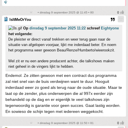
🎧
• dinsdag 9 september 2025 @ 11:45 • 80
IsItMeOrYou
Op
dinsdag 9 september 2025 11:22
schreef
Eightyone
het volgende:
De pleister er direct vanaf trekken en weer terug gaan naar de
situatie van afgelopen voorjaar, lijkt me inderdaad beter. En noem
het programma weer gewoon Beau/Renze/Humberto/wieerookzit.
Wel zit er nu een andere producent achter, die talkshows maken
niet geheel in de vingers lijkt te hebben.
Endemol. Ze zitten gewoon met een contract dus programma
zal niet snel van de buis verdwijnen want te duur. Hooguit
inderdaad weer zo goed als terug naar de oude situatie. Maar te
laat op de zender, plus onderwerpen die al 997x eerder zijn
behandeld op de dag en er eigenlijk te veel talkshows zijn
tegenwoordig is garantie voor geen succes. Gaat lastig worden.
En sowieso de schijn tegen met iedereen weggekocht.
• dinsdag 9 september 2025 @ 11:50 • 81