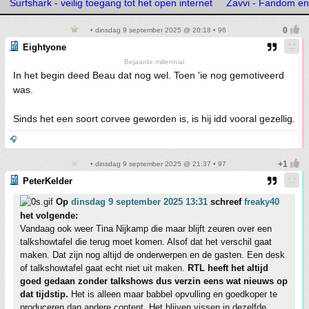
Surfshark - veilig toegang tot het open internet
Zavvi - Fandom e
• dinsdag 9 september 2025 @ 20:18 • 96
Eightyone
Bejaarde millennial
In het begin deed Beau dat nog wel. Toen 'ie nog gemotiveerd
was.
Sinds het een soort corvee geworden is, is hij idd vooral gezellig.
🎧
• dinsdag 9 september 2025 @ 21:37 • 97
PeterKelder
Op
dinsdag 9 september 2025 13:31
schreef
freaky40
het volgende:
Vandaag ook weer Tina Nijkamp die maar blijft zeuren over een
talkshowtafel die terug moet komen. Alsof dat het verschil gaat
maken. Dat zijn nog altijd de onderwerpen en de gasten. Een desk
of talkshowtafel gaat echt niet uit maken.
RTL heeft het altijd
goed gedaan zonder talkshows dus verzin eens wat nieuws op
dat tijdstip.
Het is alleen maar babbel opvulling en goedkoper te
produceren dan andere content. Het blijven vissen in dezelfde