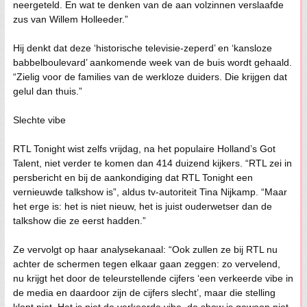
neergeteld. En wat te denken van de aan volzinnen verslaafde
zus van Willem Holleeder.”
Hij denkt dat deze ‘historische televisie-zeperd’ en ‘kansloze
babbelboulevard’ aankomende week van de buis wordt gehaald.
“Zielig voor de families van de werkloze duiders. Die krijgen dat
gelul dan thuis.”
Slechte vibe
RTL Tonight wist zelfs vrijdag, na het populaire Holland’s Got
Talent, niet verder te komen dan 414 duizend kijkers. “RTL zei in
persbericht en bij de aankondiging dat RTL Tonight een
vernieuwde talkshow is”, aldus tv-autoriteit Tina Nijkamp. “Maar
het erge is: het is niet nieuw, het is juist ouderwetser dan de
talkshow die ze eerst hadden.”
Ze vervolgt op haar analysekanaal: “Ook zullen ze bij RTL nu
achter de schermen tegen elkaar gaan zeggen: zo vervelend,
nu krijgt het door de teleurstellende cijfers ‘een verkeerde vibe in
de media en daardoor zijn de cijfers slecht’, maar die stelling