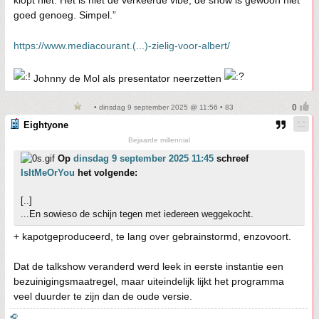
klopt niet. Het is niet de verkeerde vibe, de show is gewoon niet
goed genoeg. Simpel.”
https://www.mediacourant.(...)-zielig-voor-albert/
Johnny de Mol als presentator neerzetten
• dinsdag 9 september 2025 @ 11:56 • 83
Eightyone
Bejaarde millennial
Op
dinsdag 9 september 2025 11:45
schreef
IsItMeOrYou
het volgende:
[..]
...En sowieso de schijn tegen met iedereen weggekocht.
+ kapotgeproduceerd, te lang over gebrainstormd, enzovoort.
Dat de talkshow veranderd werd leek in eerste instantie een
bezuinigingsmaatregel, maar uiteindelijk lijkt het programma
veel duurder te zijn dan de oude versie.
🎧