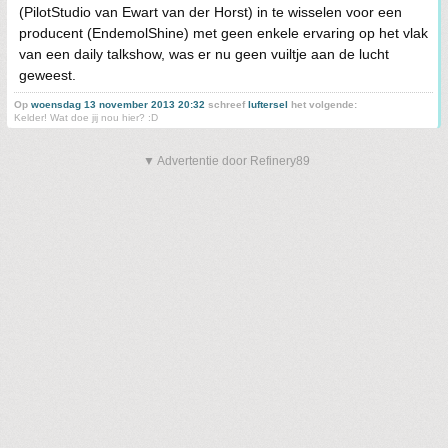
(PilotStudio van Ewart van der Horst) in te wisselen voor een
producent (EndemolShine) met geen enkele ervaring op het vlak
van een daily talkshow, was er nu geen vuiltje aan de lucht
geweest.
Op
woensdag 13 november 2013 20:32
schreef
luftersel
het volgende:
Kelder! Wat doe jij nou hier? :D
▼ Advertentie door Refinery89