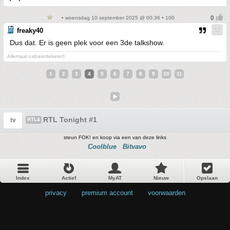
• woensdag 10 september 2025 @ 00:36 • 100
freaky40
Dus dat. Er is geen plek voor een 3de talkshow.
Allemaal cabaretteketet!
1
2
3
4
5
6
7
8
9
10
11
RTL Tonight #1
tv
RTL4
steun FOK! en koop via een van deze links
Coolblue
Bitvavo
Index
Actief
MyAT
Nieuw
Opslaan
privacy
•
premium account
•
voorwaarden