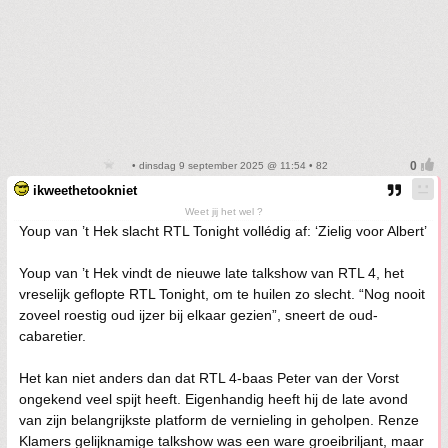
• dinsdag 9 september 2025 @ 11:54 • 82
ikweethetookniet
Weet jij het wel ?
Youp van ’t Hek slacht RTL Tonight vollédig af: ‘Zielig voor Albert’
Youp van ’t Hek vindt de nieuwe late talkshow van RTL 4, het
vreselijk geflopte RTL Tonight, om te huilen zo slecht. “Nog nooit
zoveel roestig oud ijzer bij elkaar gezien”, sneert de oud-
cabaretier.
Het kan niet anders dan dat RTL 4-baas Peter van der Vorst
ongekend veel spijt heeft. Eigenhandig heeft hij de late avond
van zijn belangrijkste platform de vernieling in geholpen. Renze
Klamers gelijknamige talkshow was een ware groeibriljant, maar