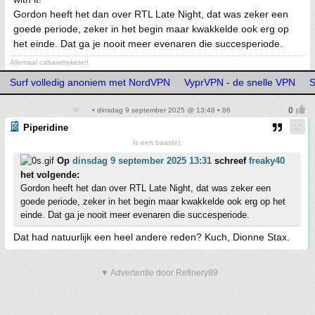
Gordon heeft het dan over RTL Late Night, dat was zeker een
goede periode, zeker in het begin maar kwakkelde ook erg op
het einde. Dat ga je nooit meer evenaren die succesperiode.
Allemaal cabaretteketet!
Surf volledig anoniem met NordVPN
VyprVPN - de snelle VPN
S
• dinsdag 9 september 2025 @ 13:48 • 86
Piperidine
Is een baas(e).
Op
dinsdag 9 september 2025 13:31
schreef
freaky40
het volgende:
Gordon heeft het dan over RTL Late Night, dat was zeker een
goede periode, zeker in het begin maar kwakkelde ook erg op het
einde. Dat ga je nooit meer evenaren die succesperiode.
Dat had natuurlijk een heel andere reden? Kuch, Dionne Stax.
▼ Advertentie door Refinery89