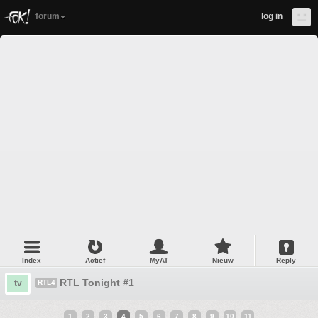
forum
log in
Index
Actief
MyAT
Nieuw
Reply
RTL Tonight #1
tv
RTL4
1
2
3
4
5
6
7
8
9
10
11