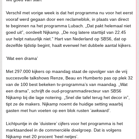
Verschil met vorige week is dat het programma nu voor het eerst
vooraf werd gegaan door een reclameblok, in plaats van direct
te beginnen na het programma Lubach. „Dat pakt helemaal niet
goed uit”, oordeelt Nijkamp. „De nog latere starttijd van 22.45
uur helpt natuurlijk niet.” Hart van Nederland op SBS6, dat op
dezelfde tijdstip begint, haalt evenwel het dubbele aantal kijkers.
’Wat een drama’
Met 297.000 kijkers op maandag staat de opvolger van de vrij
succesvolle talkshows Renze, Beau en Humberto pas op plek 32
van de 100 best bekeken tv-programma’s van maandag. „Wat
een drama”, schrijft de oud-programmadirecteur van SBS6
Nijkamp bij die lage notering. „Snel die tafel terug het decor in”,
tipt ze de makers. Nijkamp noemt de huidige setting waarbij
gasten met hun voeten op een blok rusten ’awkward’.
Lichtpuntje in de ’duistere’ cijfers voor het programma is het
marktaandeel in de commerciële doelgroep. Dat is volgens
Nijkamp met 20 procent ’heel netjes’.