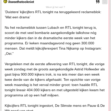
ikweethetookniet
Weet jij het wel ?
’Duistere’ kijkcijfers RTL tonight na teruggekeerd reclameblok:
’Wat een drama’
Nu het reclameblok tussen Lubach en RTL tonight terug is,
scoort de met veel bombarie aangekondigde talkshow nóg
minder kijkers dan in de dramatische eerste week van het
programma. Er keken maandagavond nog geen 300.000
mensen. Dat meldt kijkcijferexpert Tina Nijkamp op Instagram:
„Oei.”
Vergeleken met de eerste aflevering van RTL tonight, die vorige
week zondag met de groots aangekondigde Astrid Holleeder als
gast bijna 900.000 kijkers trok, is na iets meer dan een week
twee derde van de kijkers afgehaakt. Ten opzichte van vorige
week maandag is het verval minder groot: toen haalde RTL
tonight lineair 404.000 kijkers en met uitgesteld kijken kwam het
programma uit op een half miljoen.
Kijkcijfers RTL tonight ingestort, De Slimste mens en Pauw & De
Wit goed van start