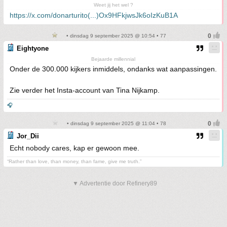
Weet jij het wel ?
https://x.com/donarturito(...)Ox9HFkjwsJk6oIzKuB1A
• dinsdag 9 september 2025 @ 10:54 • 77
Eightyone
Bejaarde millennial
Onder de 300.000 kijkers inmiddels, ondanks wat aanpassingen.
Zie verder het Insta-account van Tina Nijkamp.
🎧
• dinsdag 9 september 2025 @ 11:04 • 78
Jor_Dii
Echt nobody cares, kap er gewoon mee.
“Rather than love, than money, than fame, give me truth.”
▼ Advertentie door Refinery89