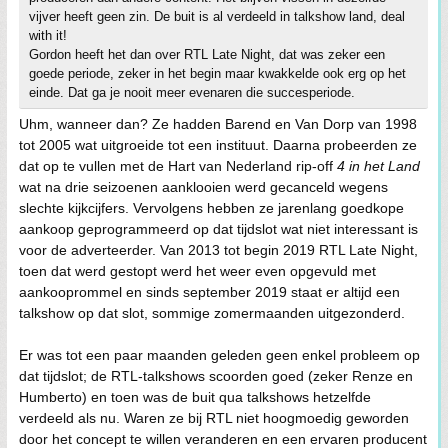
vijver heeft geen zin. De buit is al verdeeld in talkshow land, deal
with it!
Gordon heeft het dan over RTL Late Night, dat was zeker een
goede periode, zeker in het begin maar kwakkelde ook erg op het
einde. Dat ga je nooit meer evenaren die succesperiode.
Uhm, wanneer dan? Ze hadden Barend en Van Dorp van 1998
tot 2005 wat uitgroeide tot een instituut. Daarna probeerden ze
dat op te vullen met de Hart van Nederland rip-off
4 in het Land
wat na drie seizoenen aanklooien werd gecanceld wegens
slechte kijkcijfers. Vervolgens hebben ze jarenlang goedkope
aankoop geprogrammeerd op dat tijdslot wat niet interessant is
voor de adverteerder. Van 2013 tot begin 2019 RTL Late Night,
toen dat werd gestopt werd het weer even opgevuld met
aankooprommel en sinds september 2019 staat er altijd een
talkshow op dat slot, sommige zomermaanden uitgezonderd.
Er was tot een paar maanden geleden geen enkel probleem op
dat tijdslot; de RTL-talkshows scoorden goed (zeker Renze en
Humberto) en toen was de buit qua talkshows hetzelfde
verdeeld als nu. Waren ze bij RTL niet hoogmoedig geworden
door het concept te willen veranderen en een ervaren producent