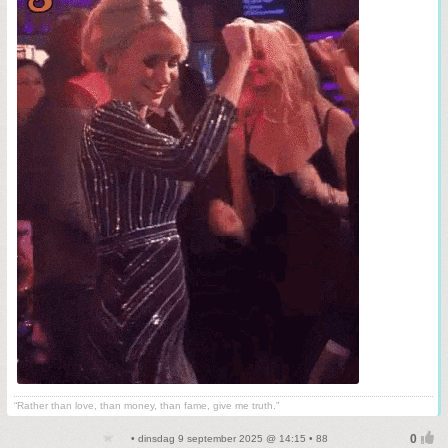
“Rather than love, than money, than fame, give me truth.”
• dinsdag 9 september 2025 @ 14:15 • 88