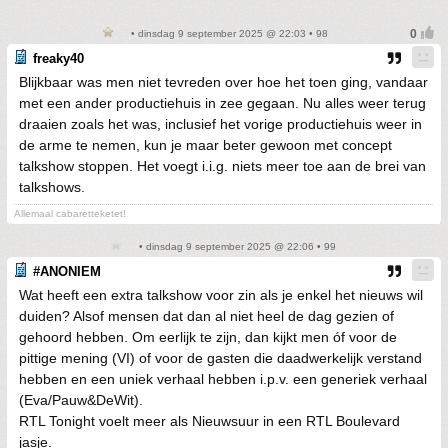
• dinsdag 9 september 2025 @ 22:03 • 98
freaky40
Blijkbaar was men niet tevreden over hoe het toen ging, vandaar
met een ander productiehuis in zee gegaan. Nu alles weer terug
draaien zoals het was, inclusief het vorige productiehuis weer in
de arme te nemen, kun je maar beter gewoon met concept
talkshow stoppen. Het voegt i.i.g. niets meer toe aan de brei van
talkshows.
Allemaal cabaretteketet!
• dinsdag 9 september 2025 @ 22:06 • 99
#ANONIEM
Wat heeft een extra talkshow voor zin als je enkel het nieuws wil
duiden? Alsof mensen dat dan al niet heel de dag gezien of
gehoord hebben. Om eerlijk te zijn, dan kijkt men óf voor de
pittige mening (VI) of voor de gasten die daadwerkelijk verstand
hebben en een uniek verhaal hebben i.p.v. een generiek verhaal
(Eva/Pauw&DeWit).
RTL Tonight voelt meer als Nieuwsuur in een RTL Boulevard
jasje.