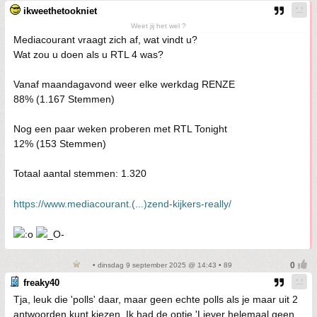
ikweethetookniet
Weet jij het wel ?
Mediacourant vraagt zich af, wat vindt u?
Wat zou u doen als u RTL 4 was?
Vanaf maandagavond weer elke werkdag RENZE
88% (1.167 Stemmen)
Nog een paar weken proberen met RTL Tonight
12% (153 Stemmen)
Totaal aantal stemmen: 1.320
https://www.mediacourant.(...)zend-kijkers-really/
• dinsdag 9 september 2025 @ 14:43 • 89
freaky40
Tja, leuk die 'polls' daar, maar geen echte polls als je maar uit 2
antwoorden kunt kiezen. Ik had de optie 'Liever helemaal geen