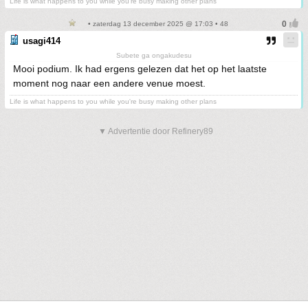
Life is what happens to you while you're busy making other plans
• zaterdag 13 december 2025 @ 17:03 • 48
usagi414
Subete ga ongakudesu
Mooi podium. Ik had ergens gelezen dat het op het laatste
moment nog naar een andere venue moest.
Life is what happens to you while you're busy making other plans
▼ Advertentie door Refinery89