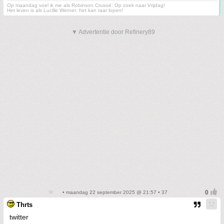
Op maandag voel ik me als Robinson Crusoë: Op zoek naar Vrijdag!
Het leven is als Lucille Werner: het kan raar lopen!
▼ Advertentie door Refinery89
• maandag 22 september 2025 @ 21:57 • 37
Thrts
twitter