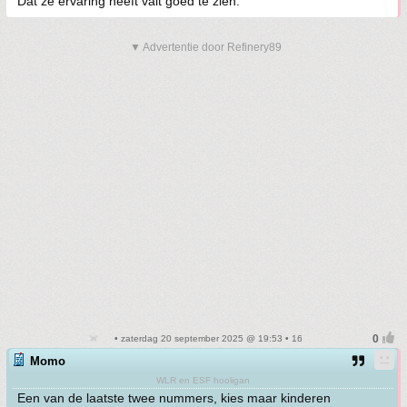
Dat ze ervaring heeft valt goed te zien.
▼ Advertentie door Refinery89
• zaterdag 20 september 2025 @ 19:53 • 16
Momo
WLR en ESF hooligan
Een van de laatste twee nummers, kies maar kinderen