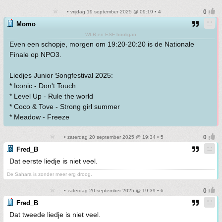
• vrijdag 19 september 2025 @ 09:19 • 4
Momo
WLR en ESF hooligan
Even een schopje, morgen om 19:20-20:20 is de Nationale
Finale op NPO3.
Liedjes Junior Songfestival 2025:
* Iconic - Don't Touch
* Level Up - Rule the world
* Coco & Tove - Strong girl summer
* Meadow - Freeze
• zaterdag 20 september 2025 @ 19:34 • 5
Fred_B
Dat eerste liedje is niet veel.
De Sahara is zonder meer erg droog.
• zaterdag 20 september 2025 @ 19:39 • 6
Fred_B
Dat tweede liedje is niet veel.