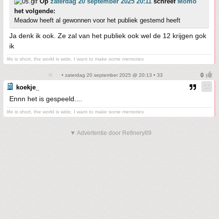
Op
zaterdag 20 september 2025 20:11
schreef
Momo
het volgende:
Meadow heeft al gewonnen voor het publiek gestemd heeft
Ja denk ik ook. Ze zal van het publiek ook wel de 12 krijgen gok
ik
life is short, the world is wide, I want to make some memories
• zaterdag 20 september 2025 @ 20:13 • 33
koekje_
Ennn het is gespeeld....
life is short, the world is wide, I want to make some memories
▼ Advertentie door Refinery89