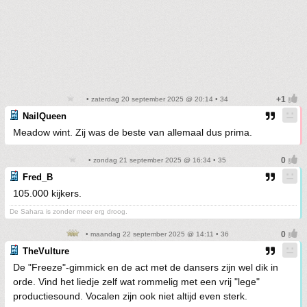
• zaterdag 20 september 2025 @ 20:14 • 34
NailQueen
Meadow wint. Zij was de beste van allemaal dus prima.
• zondag 21 september 2025 @ 16:34 • 35
Fred_B
105.000 kijkers.
De Sahara is zonder meer erg droog.
• maandag 22 september 2025 @ 14:11 • 36
TheVulture
De "Freeze"-gimmick en de act met de dansers zijn wel dik in
orde. Vind het liedje zelf wat rommelig met een vrij "lege"
productiesound. Vocalen zijn ook niet altijd even sterk.