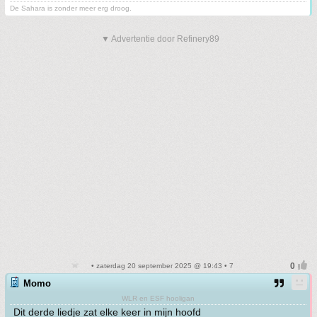
De Sahara is zonder meer erg droog.
▼ Advertentie door Refinery89
• zaterdag 20 september 2025 @ 19:43 • 7
Momo
WLR en ESF hooligan
Dit derde liedje zat elke keer in mijn hoofd