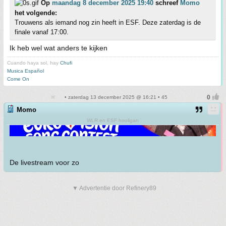
Op
maandag 8 december 2025 19:40
schreef
Momo
het volgende:
Trouwens als iemand nog zin heeft in ESF. Deze zaterdag is de
finale vanaf 17:00.
Ik heb wel wat anders te kijken
Cuando haya sol, hay
Chufi
Musica Español
Come On
• zaterdag 13 december 2025 @ 16:21 • 45
Momo
WLR en ESF hooligan
De livestream voor zo
▼ Advertentie door Refinery89