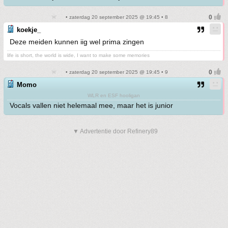
• zaterdag 20 september 2025 @ 19:45 • 8
koekje_
Deze meiden kunnen iig wel prima zingen
life is short, the world is wide, I want to make some memories
• zaterdag 20 september 2025 @ 19:45 • 9
Momo
WLR en ESF hooligan
Vocals vallen niet helemaal mee, maar het is junior
▼ Advertentie door Refinery89