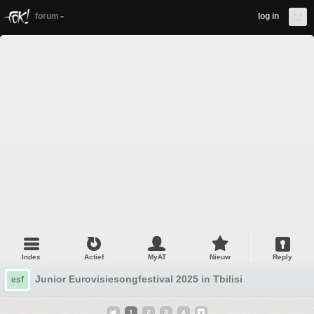
forum
log in
Index
Actief
MyAT
Nieuw
Reply
Junior Eurovisiesongfestival 2025 in Tbilisi
esf
1
2
3
4