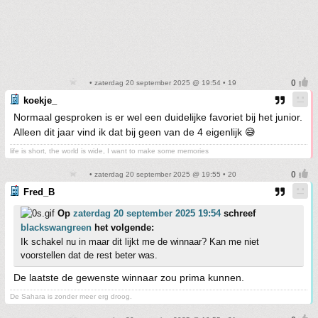
• zaterdag 20 september 2025 @ 19:54 • 19
koekje_
Normaal gesproken is er wel een duidelijke favoriet bij het junior.
Alleen dit jaar vind ik dat bij geen van de 4 eigenlijk 😅
life is short, the world is wide, I want to make some memories
• zaterdag 20 september 2025 @ 19:55 • 20
Fred_B
Op
zaterdag 20 september 2025 19:54
schreef
blackswangreen
het volgende:
Ik schakel nu in maar dit lijkt me de winnaar? Kan me niet
voorstellen dat de rest beter was.
De laatste de gewenste winnaar zou prima kunnen.
De Sahara is zonder meer erg droog.