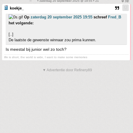
• zaterdag 20 september 2025 @ 19:55 • 21
koekje_
Op
zaterdag 20 september 2025 19:55
schreef
Fred_B
het volgende:
[..]
De laatste de gewenste winnaar zou prima kunnen.
Is meestal bij junior wel zo toch?
life is short, the world is wide, I want to make some memories
▼ Advertentie door Refinery89