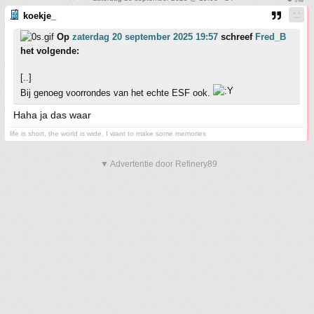
koekje_
Op
zaterdag 20 september 2025 19:57
schreef
Fred_B
het volgende:
[..]
Bij genoeg voorrondes van het echte ESF ook.
Haha ja das waar
life is short, the world is wide, I want to make some memories
▼ Advertentie door Refinery89