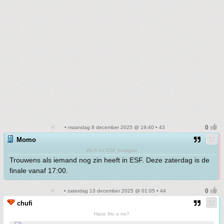
• maandag 8 december 2025 @ 19:40 • 43
Momo
WLR en ESF hooligan
Trouwens als iemand nog zin heeft in ESF. Deze zaterdag is de
finale vanaf 17:00.
• zaterdag 13 december 2025 @ 01:05 • 44
chufi
Hace frio o no?