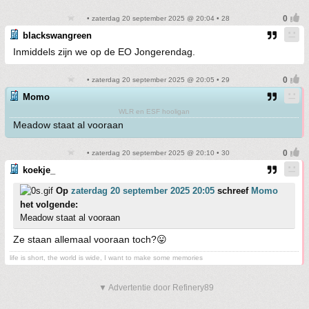
• zaterdag 20 september 2025 @ 20:04 • 28
blackswangreen
Inmiddels zijn we op de EO Jongerendag.
• zaterdag 20 september 2025 @ 20:05 • 29
Momo
WLR en ESF hooligan
Meadow staat al vooraan
• zaterdag 20 september 2025 @ 20:10 • 30
koekje_
Op
zaterdag 20 september 2025 20:05
schreef
Momo
het volgende:
Meadow staat al vooraan
Ze staan allemaal vooraan toch?😛
life is short, the world is wide, I want to make some memories
▼ Advertentie door Refinery89