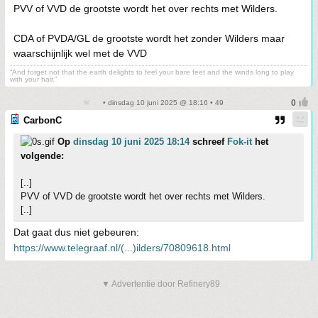
PVV of VVD de grootste wordt het over rechts met Wilders.
CDA of PVDA/GL de grootste wordt het zonder Wilders maar
waarschijnlijk wel met de VVD
“And forget not that the earth delights to feel your bare feet and the winds long to play
with your hair.”
• dinsdag 10 juni 2025 @ 18:16 • 49
CarbonC
Op
dinsdag 10 juni 2025 18:14
schreef
Fok-it
het
volgende:
[..]
PVV of VVD de grootste wordt het over rechts met Wilders.
[..]
Dat gaat dus niet gebeuren:
https://www.telegraaf.nl/(...)ilders/70809618.html
▼ Advertentie door Refinery89