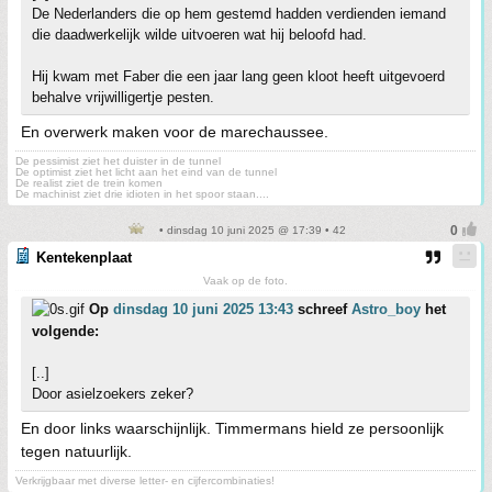
De Nederlanders die op hem gestemd hadden verdienden iemand
die daadwerkelijk wilde uitvoeren wat hij beloofd had.
Hij kwam met Faber die een jaar lang geen kloot heeft uitgevoerd
behalve vrijwilligertje pesten.
En overwerk maken voor de marechaussee.
De pessimist ziet het duister in de tunnel
De optimist ziet het licht aan het eind van de tunnel
De realist ziet de trein komen
De machinist ziet drie idioten in het spoor staan....
• dinsdag 10 juni 2025 @ 17:39 • 42
Kentekenplaat
Vaak op de foto.
Op
dinsdag 10 juni 2025 13:43
schreef
Astro_boy
het
volgende:
[..]
Door asielzoekers zeker?
En door links waarschijnlijk. Timmermans hield ze persoonlijk
tegen natuurlijk.
Verkrijgbaar met diverse letter- en cijfercombinaties!