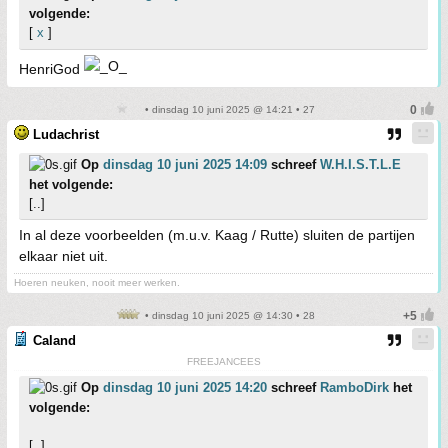
volgende:
[
x
]
HenriGod
• dinsdag 10 juni 2025 @ 14:21 • 27
Ludachrist
Op
dinsdag 10 juni 2025 14:09
schreef
W.H.I.S.T.L.E
het volgende:
[..]
In al deze voorbeelden (m.u.v. Kaag / Rutte) sluiten de partijen
elkaar niet uit.
Hoeren neuken, nooit meer werken.
• dinsdag 10 juni 2025 @ 14:30 • 28
Caland
FREEJANCEES
Op
dinsdag 10 juni 2025 14:20
schreef
RamboDirk
het
volgende:
[..]