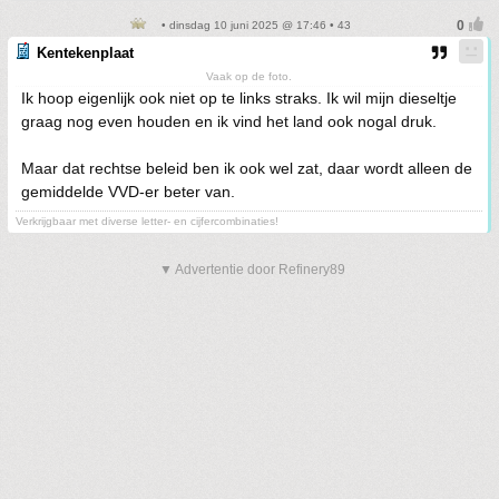
• dinsdag 10 juni 2025 @ 17:46 • 43
Kentekenplaat
Vaak op de foto.
Ik hoop eigenlijk ook niet op te links straks. Ik wil mijn dieseltje
graag nog even houden en ik vind het land ook nogal druk.
Maar dat rechtse beleid ben ik ook wel zat, daar wordt alleen de
gemiddelde VVD-er beter van.
Verkrijgbaar met diverse letter- en cijfercombinaties!
▼ Advertentie door Refinery89