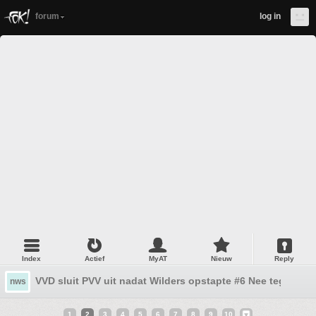
forum
log in
Index
Actief
MyAT
Nieuw
Reply
VVD sluit PVV uit nadat Wilders opstapte #6 Nee tegen de
nws
1
2
3
4
5
6
7
8
9
10