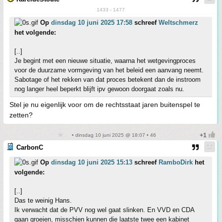
1433 - 1477
Op
dinsdag 10 juni 2025 17:58
schreef
Weltschmerz
het volgende:
[..]
Je begint met een nieuwe situatie, waarna het wetgevingproces
voor de duurzame vormgeving van het beleid een aanvang neemt.
Sabotage of het rekken van dat proces betekent dan de instroom
nog langer heel beperkt blijft ipv gewoon doorgaat zoals nu.
Stel je nu eigenlijk voor om de rechtsstaat jaren buitenspel te
zetten?
• dinsdag 10 juni 2025 @ 18:07 • 46
CarbonC
Op
dinsdag 10 juni 2025 15:13
schreef
RamboDirk
het
volgende:
[..]
Das te weinig Hans.
Ik verwacht dat de PVV nog wel gaat slinken. En VVD en CDA
gaan groeien, misschien kunnen die laatste twee een kabinet