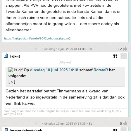
snappen. Als PVV nou de grootste is met 75+ zetels in de
Tweede Kamer en de grootste is in de Eerste Kamer, dan is er
theoretisch ruimte voor een autocratie. Iets dat al die
alfamannetjes maar al te graag willen… een stoere daddy als
alleenheerser.
https://huispedia.nl/zwolle/8043vr/houtwalstraat/2
• dinsdag 10 juni 2025 @ 14:33 • 30
Fok-it
All is well
Op
dinsdag 10 juni 2025 14:18
schreef
RotatoR
het
volgende:
[
x
]
Gezien het narratief betreft Timmermans als kwaad van
Nederland al zo ingeworteld in de samenleving zit is dat dan ook
een flink karwei.
“And forget not that the earth delights to feel your bare feet and the winds long to play
with your hair.”
• dinsdag 10 juni 2025 @ 14:36 • 31
Immerdebestebob