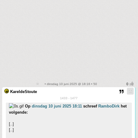
• dinsdag 10 juni 2025 @ 18:16 • 50
KareldeStoute
1433 - 1477
Op
dinsdag 10 juni 2025 18:11
schreef
RamboDirk
het
volgende:
[..]
[..]