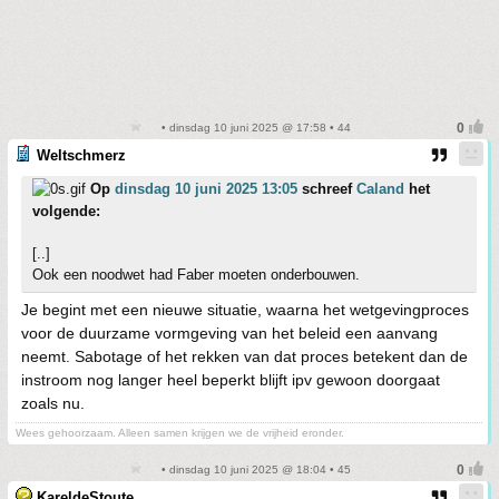
• dinsdag 10 juni 2025 @ 17:58 • 44
Weltschmerz
Op
dinsdag 10 juni 2025 13:05
schreef
Caland
het
volgende:
[..]
Ook een noodwet had Faber moeten onderbouwen.
Je begint met een nieuwe situatie, waarna het wetgevingproces
voor de duurzame vormgeving van het beleid een aanvang
neemt. Sabotage of het rekken van dat proces betekent dan de
instroom nog langer heel beperkt blijft ipv gewoon doorgaat
zoals nu.
Wees gehoorzaam. Alleen samen krijgen we de vrijheid eronder.
• dinsdag 10 juni 2025 @ 18:04 • 45
KareldeStoute