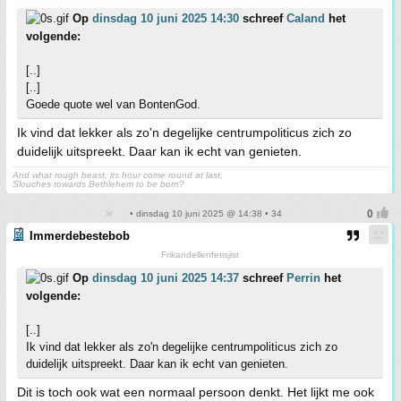
Op
dinsdag 10 juni 2025 14:30
schreef
Caland
het
volgende:
[..]
[..]
Goede quote wel van BontenGod.
Ik vind dat lekker als zo'n degelijke centrumpoliticus zich zo
duidelijk uitspreekt. Daar kan ik echt van genieten.
And what rough beast, its hour come round at last,
Slouches towards Bethlehem to be born?
• dinsdag 10 juni 2025 @ 14:38 • 34
Immerdebestebob
Frikandellenfetisjist
Op
dinsdag 10 juni 2025 14:37
schreef
Perrin
het
volgende:
[..]
Ik vind dat lekker als zo'n degelijke centrumpoliticus zich zo
duidelijk uitspreekt. Daar kan ik echt van genieten.
Dit is toch ook wat een normaal persoon denkt. Het lijkt me ook