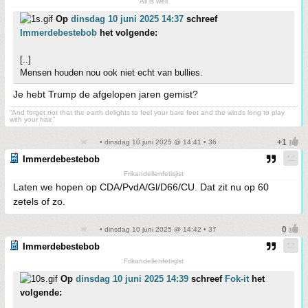
All is well
Op
dinsdag 10 juni 2025 14:37
schreef
Immerdebestebob
het volgende:
[..]
Mensen houden nou ook niet echt van bullies.
Je hebt Trump de afgelopen jaren gemist?
“And forget not that the earth delights to feel your bare feet and the winds long to play
with your hair.”
• dinsdag 10 juni 2025 @ 14:41 • 36
Immerdebestebob
Frikandellenfetisjist
Laten we hopen op CDA/PvdA/Gl/D66/CU. Dat zit nu op 60
zetels of zo.
• dinsdag 10 juni 2025 @ 14:42 • 37
Immerdebestebob
Frikandellenfetisjist
Op
dinsdag 10 juni 2025 14:39
schreef
Fok-it
het
volgende: