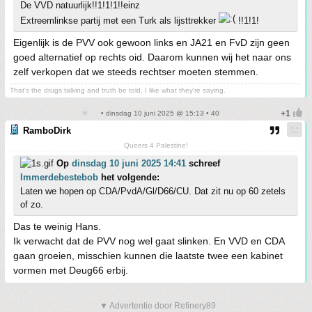
De VVD natuurlijk!!1!1!1!!einz
Extreemlinkse partij met een Turk als lijsttrekker
!!1!1!
Eigenlijk is de PVV ook gewoon links en JA21 en FvD zijn geen
goed alternatief op rechts oid. Daarom kunnen wij het naar ons
zelf verkopen dat we steeds rechtser moeten stemmen.
That's the drugs talking and truth be told, I like what they're saying.
• dinsdag 10 juni 2025 @ 15:13 • 40
RamboDirk
Queers 4 Palestine!
Op
dinsdag 10 juni 2025 14:41
schreef
Immerdebestebob
het volgende:
Laten we hopen op CDA/PvdA/Gl/D66/CU. Dat zit nu op 60 zetels
of zo.
Das te weinig Hans.
Ik verwacht dat de PVV nog wel gaat slinken. En VVD en CDA
gaan groeien, misschien kunnen die laatste twee een kabinet
vormen met Deug66 erbij.
▼ Advertentie door Refinery89