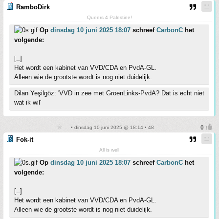
RamboDirk
Queers 4 Palestine!
Op
dinsdag 10 juni 2025 18:07
schreef
CarbonC
het
volgende:
[..]
Het wordt een kabinet van VVD/CDA en PvdA-GL.
Alleen wie de grootste wordt is nog niet duidelijk.
Dilan Yeşilgöz: 'VVD in zee met GroenLinks-PvdA? Dat is echt niet
wat ik wil'
• dinsdag 10 juni 2025 @ 18:14 • 48
Fok-it
All is well
Op
dinsdag 10 juni 2025 18:07
schreef
CarbonC
het
volgende:
[..]
Het wordt een kabinet van VVD/CDA en PvdA-GL.
Alleen wie de grootste wordt is nog niet duidelijk.