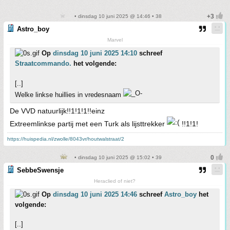
• dinsdag 10 juni 2025 @ 14:46 • 38
Astro_boy
Marvel
Op
dinsdag 10 juni 2025 14:10
schreef
Straatcommando.
het volgende:
[..]
Welke linkse huillies in vredesnaam
De VVD natuurlijk!!1!1!1!!einz
Extreemlinkse partij met een Turk als lijsttrekker
!!1!1!
https://huispedia.nl/zwolle/8043vr/houtwalstraat/2
• dinsdag 10 juni 2025 @ 15:02 • 39
SebbeSwensje
Heraclied of niet?
Op
dinsdag 10 juni 2025 14:46
schreef
Astro_boy
het
volgende:
[..]