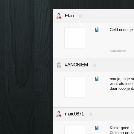
Elan
Geld onder je 
blablablabla
#ANONIEM
nou ja, in je 
want als ieder
daar loop je 
marc0871
Klinkt goed.
Diploma op z