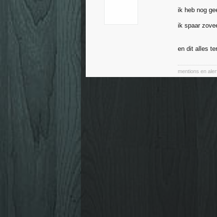
ik heb nog ge
ik spaar zove
en dit alles te
mentions en aler