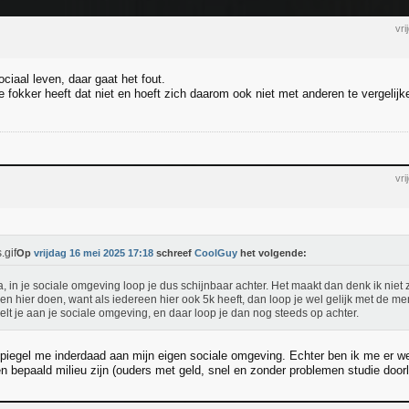
vr
ciaal leven, daar gaat het fout.
 fokker heeft dat niet en hoeft zich daarom ook niet met anderen te vergelijk
vr
Op
vrijdag 16 mei 2025 17:18
schreef
CoolGuy
het volgende:
a, in je sociale omgeving loop je dus schijnbaar achter. Het maakt dan denk ik niet z
n hier doen, want als iedereen hier ook 5k heeft, dan loop je wel gelijk met de men
elt je aan je sociale omgeving, en daar loop je dan nog steeds op achter.
 spiegel me inderdaad aan mijn eigen sociale omgeving. Echter ben ik me er we
n bepaald milieu zijn (ouders met geld, snel en zonder problemen studie doorl