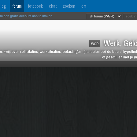
log
forum
fotoboek
chat
zoeken
dm
om een gratis account aan te maken
.
Werk, Geld
WGR
les kwijt over sollicitaties, werksituaties, belastingen, (handelen op) de beurs, hypot
of geschillen met je (