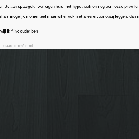
en 3k aan spaargeld, wel eigen huis met hypotheek en nog een losse prive len
el als mogelijk momenteel maar wil er ook niet alles ervoor opzij leggen, dan
rwijl ik flink ouder ben
ts staan uit, pm/dm mij