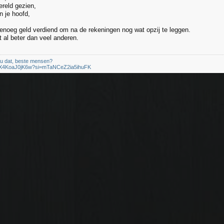
reld gezien,
 je hoofd,
noeg geld verdiend om na de rekeningen nog wat opzij te leggen.
t al beter dan veel anderen.
 u dat, beste mensen?
be/X4KoaJ0jK6w?si=mTaNCeZ2ia5ihuFK