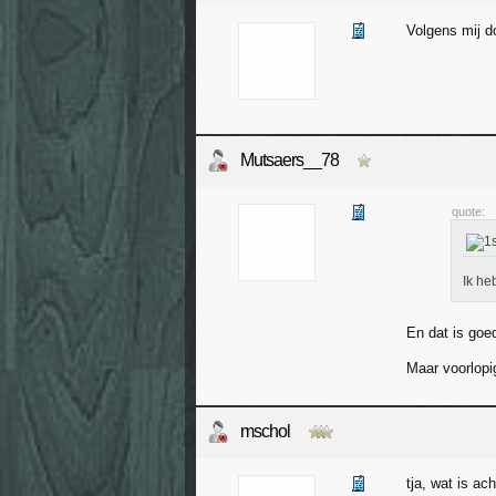
Volgens mij d
Mutsaers__78
quote:
Ik he
En dat is goed
Maar voorlopi
mschol
tja, wat is ac