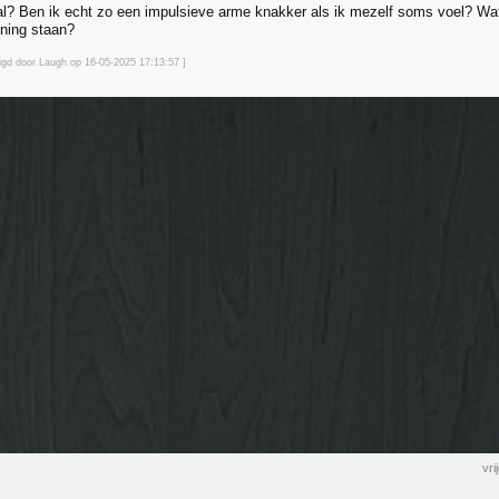
l? Ben ik echt zo een impulsieve arme knakker als ik mezelf soms voel? Wa
ening staan?
zigd door Laugh op 16-05-2025 17:13
:57
]
vr