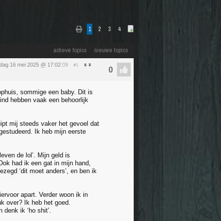
1
2
3
4
actieve topics
nieuwe topics
ijdag 16 mei 2025 @ 17:02
:09
#1
ophuis, sommige een baby. Dit is
/kind hebben vaak een behoorlijk
uipt mij steeds vaker het gevoel dat
fgestudeerd. Ik heb mijn eerste
ven de lol’. Mijn geld is
ok had ik een gat in mijn hand,
gezegd ‘dit moet anders’, en ben ik
rvoor apart. Verder woon ik in
uk over? Ik heb het goed.
 denk ik ‘ho shit’.