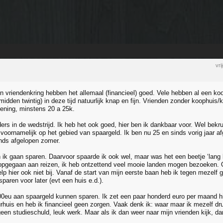
vr
n vriendenkring hebben het allemaal (financieel) goed. Vele hebben al een ko
idden twintig) in deze tijd natuurlijk knap en fijn. Vrienden zonder koophuis
ening, minstens 20 a 25k.
ders in de wedstrijd. Ik heb het ook goed, hier ben ik dankbaar voor. Wel bekr
 voornamelijk op het gebied van spaargeld. Ik ben nu 25 en sinds vorig jaar a
nds afgelopen zomer.
ik gaan sparen. Daarvoor spaarde ik ook wel, maar was het een beetje ‘lang le
opgegaan aan reizen, ik heb ontzettend veel mooie landen mogen bezoeken. O
p hier ook niet bij. Vanaf de start van mijn eerste baan heb ik tegen mezelf 
paren voor later (evt een huis e.d.).
00eu aan spaargeld kunnen sparen. Ik zet een paar honderd euro per maand hie
rhuis en heb ik financieel geen zorgen. Vaak denk ik: waar maar ik mezelf dr
en studieschuld, leuk werk. Maar als ik dan weer naar mijn vrienden kijk, dan