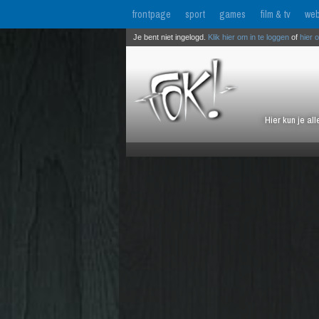
frontpage
sport
games
film & tv
web
Je bent niet ingelogd.
Klik hier om in te loggen
of
hier 
Hier kun je al