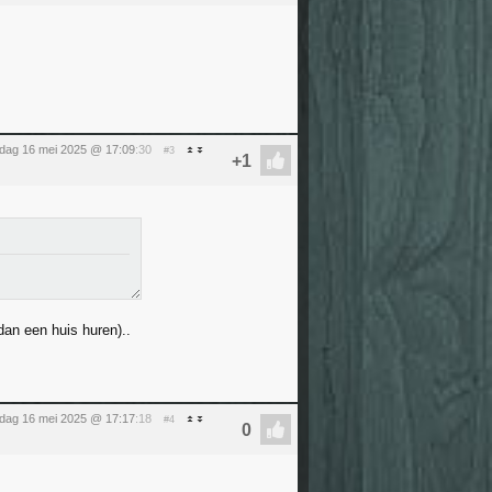
ijdag 16 mei 2025 @ 17:09
:30
#3
 dan een huis huren)..
ijdag 16 mei 2025 @ 17:17
:18
#4