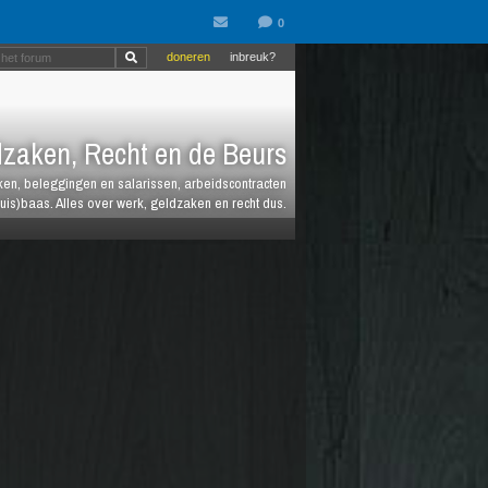
doneren
inbreuk?
zaken, Recht en de Beurs
heken, beleggingen en salarissen, arbeidscontracten
huis)baas. Alles over werk, geldzaken en recht dus.