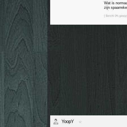
Wat is normaa
zijn spaarrek
[ Bericht 0% gewij
YoopY