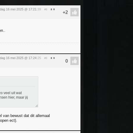
ijdag 16 mei 2025 @ 17:21
:39
#8
en..
ijdag 16 mei 2025 @ 17:24
:25
#9
o veel uit wat
sen hier, maar jij
l van bewust dat dit allemaal
open ect).