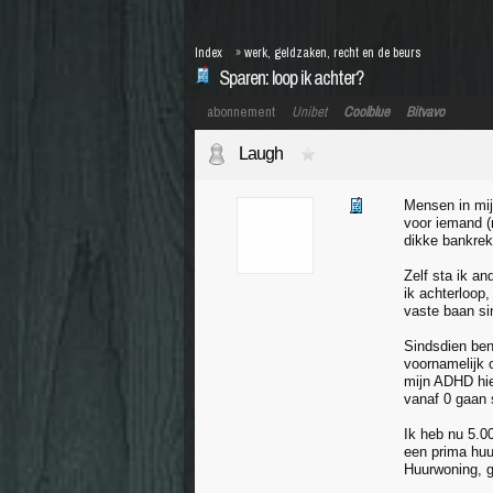
Index
»
werk, geldzaken, recht en de beurs
Sparen: loop ik achter?
abonnement
Unibet
Coolblue
Bitvavo
Laugh
Mensen in mij
voor iemand (m
dikke bankrek
Zelf sta ik an
ik achterloop,
vaste baan si
Sindsdien ben 
voornamelijk 
mijn ADHD hiel
vanaf 0 gaan s
Ik heb nu 5.0
een prima huu
Huurwoning, ge