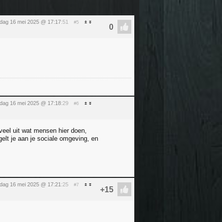
ijdag 16 mei 2025 @ 17:17
:51
#5
ijdag 16 mei 2025 @ 17:18
:29
#6
 veel uit wat mensen hier doen,
gelt je aan je sociale omgeving, en
ijdag 16 mei 2025 @ 17:21
:25
#7