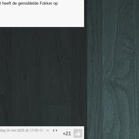
t heeft de gemiddelde Fokker op
ijdag 16 mei 2025 @ 17:05
:49
#2