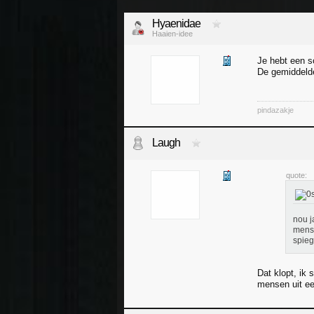
Hyaenidae
Haaien-idee
Je hebt een so
De gemiddelde
pindazakje
Laugh
quote:
nou j
mense
spieg
Dat klopt, ik
mensen uit ee