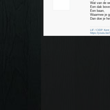
Wat van de we
Een dak boven
Een baan,
Waarmee je ge
Dan doe je he
LIF / CIDP. Kent
https://youtu.