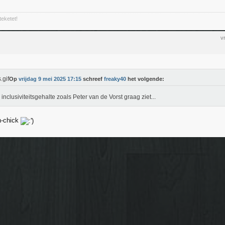
teketet!
v
Op
vrijdag 9 mei 2025 17:15
schreef
freaky40
het volgende:
inclusiviteitsgehalte zoals Peter van de Vorst graag ziet...
h-chick