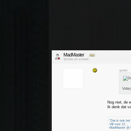
MadMaster
Schots en scheef...
quote:
Video
Nog niet, de e
Ik denk dat v
-
"Dat is ook het
-
Vijf voor 12...
-
MadMaster @ 