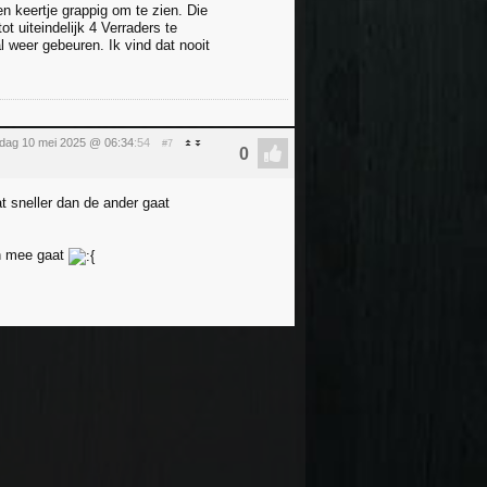
en keertje grappig om te zien. Die
t uiteindelijk 4 Verraders te
l weer gebeuren. Ik vind dat nooit
rdag 10 mei 2025 @ 06:34
:54
#7
at sneller dan de ander gaat
in mee gaat