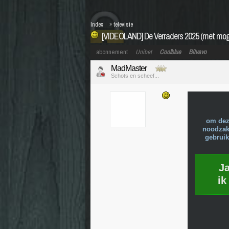
Index
»
televisie
[VIDEOLAND] De Verraders 2025 (met mogeli
abonnement
Unibet
Coolblue
Bitvavo
MadMaster
Schots en scheef...
om dez
noodzake
gebruik
J
ik