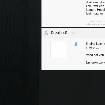
doet aan dit s
Lale, wat een 
komen. Hopeli
leuk maar in 
Allemaal cabaret
Dazalbest1
Ik vind Lale n
irriteren...
Vond dat van 
En leuke wend