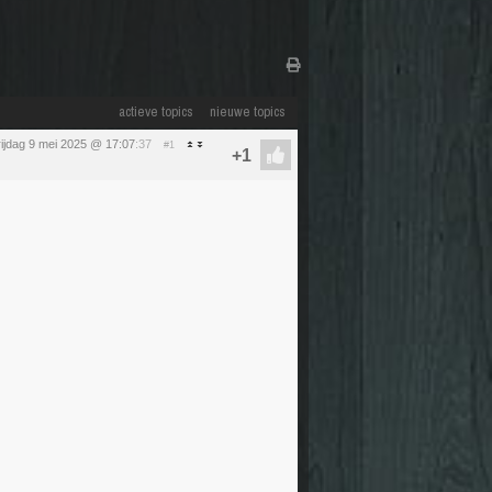
actieve topics
nieuwe topics
rijdag 9 mei 2025 @ 17:07
:37
#1