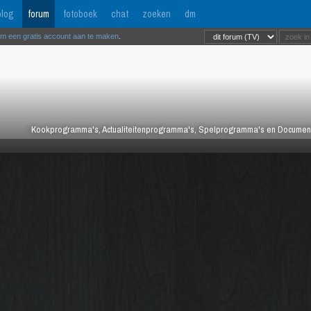
log
forum
fotoboek
chat
zoeken
dm
om een gratis account aan te maken
.
Kookprogramma's, Actualiteitenprogramma's, Spelprogramma's en Documentair