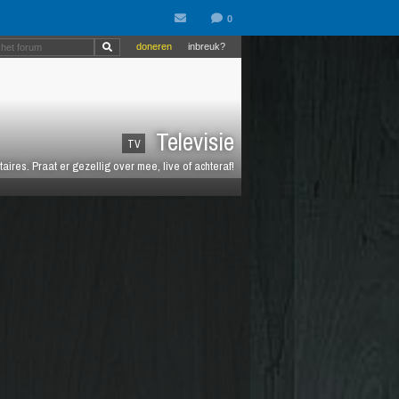
doneren
inbreuk?
Televisie
TV
es. Praat er gezellig over mee, live of achteraf!