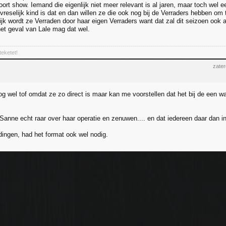
oort show. Iemand die eigenlijk niet meer relevant is al jaren, maar toch wel e
vreselijk kind is dat en dan willen ze die ook nog bij de Verraders hebben om to
jk wordt ze Verraden door haar eigen Verraders want dat zal dit seizoen ook a
het geval van Lale mag dat wel.
teketet!
zate
og wel tof omdat ze zo direct is maar kan me voorstellen dat het bij de een w
Sanne echt raar over haar operatie en zenuwen.... en dat iedereen daar dan 
ingen, had het format ook wel nodig.