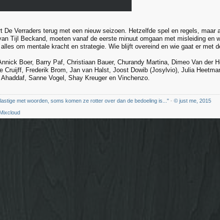
t De Verraders terug met een nieuw seizoen. Hetzelfde spel en regels, maar a
 van Tijl Beckand, moeten vanaf de eerste minuut omgaan met misleiding en wa
 alles om mentale kracht en strategie. Wie blijft overeind en wie gaat er met 
nnick Boer, Barry Paf, Christiaan Bauer, Churandy Martina, Dimeo Van der H
e Cruijff, Frederik Brom, Jan van Halst, Joost Dowib (Josylvio), Julia Heetma
 Ahaddaf, Sanne Vogel, Shay Kreuger en Vinchenzo.
 lastige met woorden, soms komen ze rotter over dan de bedoeling is..."
-
© just me, 2015
Mixcloud