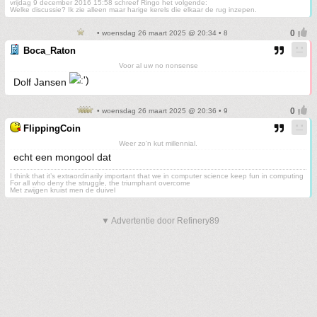
vrijdag 9 december 2016 15:58 schreef Ringo het volgende:
Welke discussie? Ik zie alleen maar harige kerels die elkaar de rug inzepen.
• woensdag 26 maart 2025 @ 20:34 • 8
Boca_Raton
Voor al uw no nonsense
Dolf Jansen
• woensdag 26 maart 2025 @ 20:36 • 9
FlippingCoin
Weer zo'n kut millennial.
echt een mongool dat
I think that it’s extraordinarily important that we in computer science keep fun in computing
For all who deny the struggle, the triumphant overcome
Met zwijgen kruist men de duivel
▼ Advertentie door Refinery89