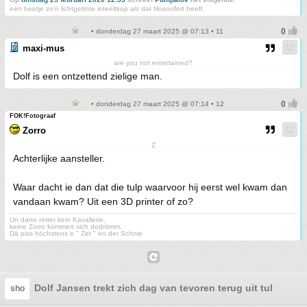
een beetje zo'n lichtgetinte inteeltkop als dat filosoofert heeft.
• donderdag 27 maart 2025 @ 07:13 • 11
maxi-mus
are you not entertained?
Dolf is een ontzettend zielige man.
• donderdag 27 maart 2025 @ 07:14 • 12
FOK!Fotograaf
Zorro
Z
Achterlijke aansteller.
Waar dacht ie dan dat die tulp waarvoor hij eerst wel kwam dan
vandaan kwam? Uit een 3D printer of zo?
Un dann rettet kein Kavallerie,
keine Zorro kümmert sich dodrömm.
Dä piss höchstens e " Zet " en der Schnie
Dolf Jansen trekt zich dag van tevoren terug uit tulpendo
sho