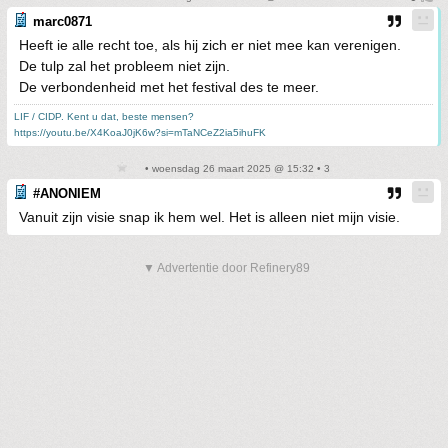
marc0871
Heeft ie alle recht toe, als hij zich er niet mee kan verenigen.
De tulp zal het probleem niet zijn.
De verbondenheid met het festival des te meer.
LIF / CIDP. Kent u dat, beste mensen?
https://youtu.be/X4KoaJ0jK6w?si=mTaNCeZ2ia5ihuFK
• woensdag 26 maart 2025 @ 15:32 • 3
#ANONIEM
Vanuit zijn visie snap ik hem wel. Het is alleen niet mijn visie.
▼ Advertentie door Refinery89