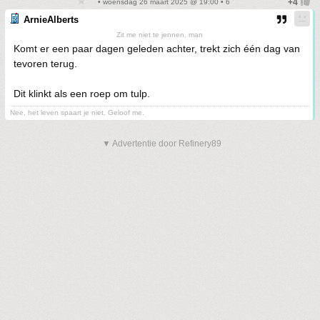
• woensdag 26 maart 2025 @ 19:00 • 6
ArnieAlberts
Zit me niet te jennen, man
Komt er een paar dagen geleden achter, trekt zich één dag van
tevoren terug.
Dit klinkt als een roep om tulp.
Nee, het leven spaart je niet. Geloof me.
▼ Advertentie door Refinery89