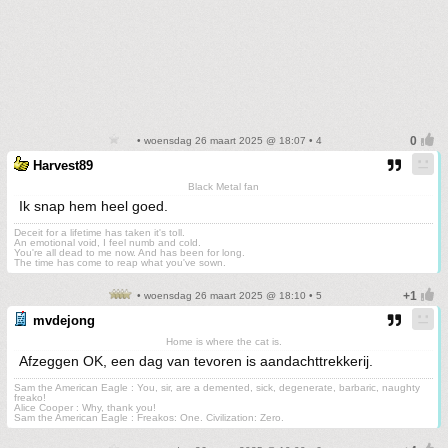
• woensdag 26 maart 2025 @ 18:07 • 4
Harvest89
Black Metal fan
Ik snap hem heel goed.
Deceit for a lifetime has taken it's toll.
An emotional void, I feel numb and cold.
You're all dead to me now. And has been for long.
The time has come to reap what you've sown.
• woensdag 26 maart 2025 @ 18:10 • 5
mvdejong
Home is where the cat is.
Afzeggen OK, een dag van tevoren is aandachttrekkerij.
Sam the American Eagle : You, sir, are a demented, sick, degenerate, barbaric, naughty
freako!
Alice Cooper : Why, thank you!
Sam the American Eagle : Freakos: One. Civilization: Zero.