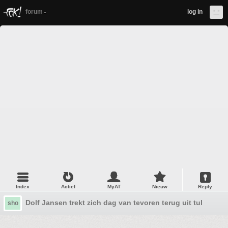
forum
log in
Index
Actief
MyAT
Nieuw
Reply
Dolf Jansen trekt zich dag van tevoren terug uit tulpendo
sho